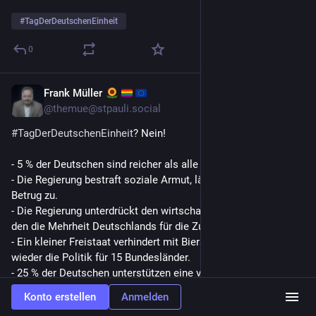
#
TagDerDeutschenEinheit
0
Frank Müller
3. Okt. 2025
@
themue@stpauli.social
#
TagDerDeutschenEinheit
? Nein!
- 5 % der Deutschen sind reicher als alle 95 % gemeinsam.
- Die Regierung bestraft soziale Armut, lässt aber Millionen-
Betrug zu.
- Die Regierung unterdrückt den wirtschaftlichen  Fortschritt, 
den die Mehrheit Deutschlands für die Zukunft benötigt.
- Ein kleiner Freistaat verhindert mit Bierstuben-Politik immer 
wieder die Politik für 15 Bundesländer.
- 25 % der Deutschen unterstützen eine verfassungsfeindliche 
Partei, welche 75 % der Deutschen unterdrücken will.
Konto erstellen
Anmelden