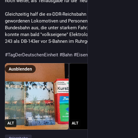
noch weiter, als Teilausgabe für die "neuen Bundesländer".
Gleichzeitig half die ex-DDR-Reichsbahn mit bei ihr überzählig
gewordenen Lokomotiven und Personenwagen der Deutschen
Bundesbahn aus, die unter starkem Fahrzeugmangel litt. So
konnte man bald "volkseigene" Elektroloks der DR-Baureihe
243 als DB-143er vor S-Bahnen im Ruhrgebiet antreffen...
#TagDerDeutschenEinheit
#Bahn
#Eisenbahn
Ausblenden
ALT
ALT