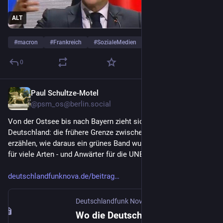
ALT
#
macron
#
Frankreich
#
SozialeMedien
… und 10 weitere
0
Paul Schultze-Motel
5. Okt. 2025
*
@
psm_os@berlin.social
Von der Ostsee bis nach Bayern zieht sich ein Band durch 
Deutschland: die frühere Grenze zwischen DDR und BRD. Wir 
erzählen, wie daraus ein grünes Band wurde: ein Lebensraum 
für viele Arten - und Anwärter für die UNESCO-Welterbeliste. 
deutschlandfunknova.de/beitrag
Deutschlandfunk Nova
Wo die Deutsche Einheit blüht