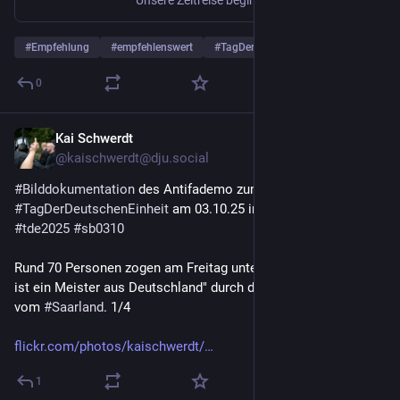
#
Empfehlung
#
empfehlenswert
#
TagDerDeutschenEinheit
0
Kai Schwerdt
4. Okt. 2025
@
kaischwerdt@dju.social
#
Bilddokumentation
 des Antifademo zum 
#
TagDerDeutschenEinheit
 am 03.10.25 in 
#
Saarbrücken
. 
#
tde2025
#
sb0310
Rund 70 Personen zogen am Freitag unter dem Motto "Der Tod 
ist ein Meister aus Deutschland" durch die Landeshauptstadt 
vom 
#
Saarland
. 1/4
flickr.com/photos/kaischwerdt/
1