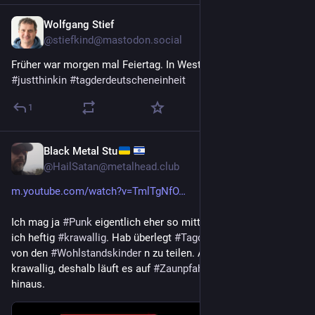
Wolfgang Stief
16. Juni
@
stiefkind@mastodon.social
Früher war morgen mal Feiertag. In Westdeutschland. 
#
justthinkin
#
tagderdeutscheneinheit
1
Black Metal Stu
30. Apr.
@
HailSatan@metalhead.club
m.youtube.com/watch?v=TmlTgNfO
Ich mag ja 
#
Punk
 eigentlich eher so mittel. Aber gerade bin 
ich heftig 
#
krawallig
. Hab überlegt 
#
TagderdeutschenEinheit
von den 
#
Wohlstandskinder
 n zu teilen. Aber dafür bin ich zu 
krawallig, deshalb läuft es auf 
#
Zaunpfahl
 und 
#
Terrorist
hinaus.