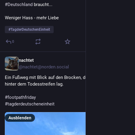
#
Deutschland
 braucht...
Weniger Hass - mehr Liebe
#
TagderDeutschenEinheit
0
nachtet
3. Okt. 2025
@
nachtet@norden.social
Ein Fußweg mit Blick auf den Brocken, der vor 36 Jahren noch 
hinter dem Todesstreifen lag.
#
footpathfriday
#
tagderdeutscheneinheit
Ausblenden