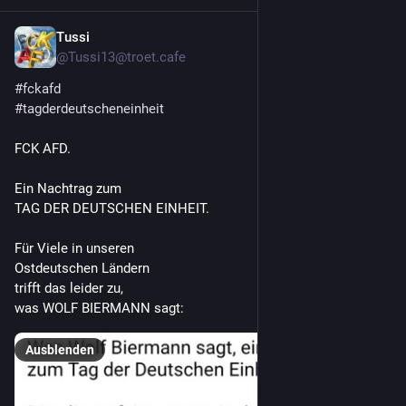
Tussi
6. Okt. 2025
@
Tussi13@troet.cafe
#
fckafd
#
tagderdeutscheneinheit
FCK AFD.
Ein Nachtrag zum 
TAG DER DEUTSCHEN EINHEIT.
Für Viele in unseren 
Ostdeutschen Ländern 
trifft das leider zu, 
was WOLF BIERMANN sagt:
Ausblenden