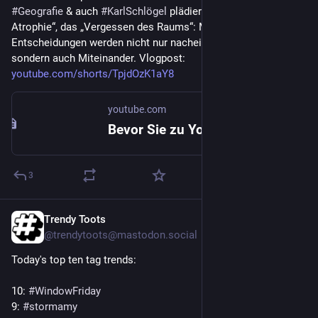
#
Geografie
 & auch 
#
KarlSchlögel
 plädierte gegen die „spatiale 
Atrophie“, das „Vergessen des Raums“: Menschliche 
Entscheidungen werden nicht nur nacheinander getroffen, 
sondern auch Miteinander. Vlogpost: 
youtube.com/shorts/TpjdOzK1aY8
youtube.com
Bevor Sie zu YouTube weitergehen
3
Trendy Toots
3. Okt. 2025
@
trendytoots@mastodon.social
Today's top ten tag trends:
10: 
#
WindowFriday
9: 
#
stormamy