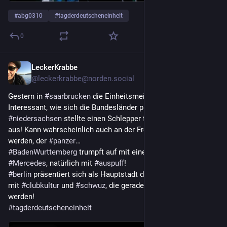
#
abg0310
#
tagderdeutscheneinheit
0
LeckerKrabbe
4. Okt. 2025
*
@
leckerkrabbe@norden.social
Gestern in 
#
saarbrucken
 die Einheitsmeile besucht. 
Interessant, wie sich die Bundesländer präsentieren.
#
niedersachsen
 stellte einen Schlepper für die Landwirtschaft 
aus! Kann wahrscheinlich auch an der Front eingesetzt 
werden, der 
#
panzer
…
#
BadenWurttemberg
 trumpft auf mit einem 225.000€ teuren 
#
Mercedes
, natürlich mit 
#
auspuff
!
#
berlin
 präsentiert sich als Hauptstadt der Musik und gibt an 
mit 
#
clubkultur
 und 
#
schwuz
, die gerade in die Tonne getreten 
werden!
#
tagderdeutscheneinheit