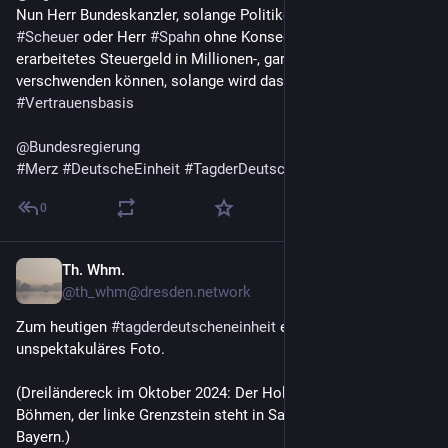
Nun Herr Bundeskanzler, solange Politiker:innen wie Herr 
#
Scheuer
 oder Herr 
#
Spahn
 ohne Konsequenz unser teuer 
erarbeitetes Steuergeld in Millionen-, gar Milliardenhöhe, 
verschwenden können, solange wird das nichts mit dieser 
#
Vertrauensbasis
@
Bundesregierung
#
Merz
#
DeutscheEinheit
#
TagderDeutschenEinheit
0
Th. Whm.
3. Okt. 2025
@
th_whm@dresden.network
Zum heutigen 
#
tagderdeutscheneinheit
 ein inzwischen völlig 
unspektakuläres Foto.
(Dreiländereck im Oktober 2024: Der Holzsteg verläuft in 
Böhmen, der linke Grenzstein steht in Sachsen, der rechte in 
Bayern.)