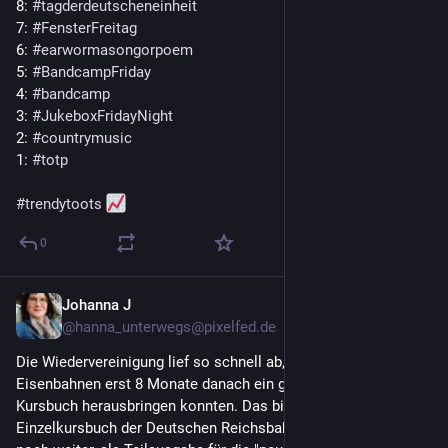
8: 
#
tagderdeutscheneinheit
7: 
#
FensterFreitag
6: 
#
earwormasongorpoem
5: 
#
BandcampFriday
4: 
#
bandcamp
3: 
#
JukeboxFridayNight
2: 
#
countrymusic
1: 
#
totp
#
trendytoots
0
Johanna J
3. Okt. 2025
@
hanna_unterwegs@pixelfed.de
Die Wiedervereinigung lief so schnell ab, dass die deutschen
Eisenbahnen erst 8 Monate danach ein gemeinsames
Kursbuch herausbringen konnten. Das bisherige
Einzelkursbuch der Deutschen Reichsbahn gab es daneben