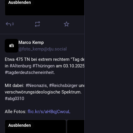
Ausblenden
0
Marco Kemp
4. Okt. 2025
@
foto_kemp@dju.social
Etwa 475 TN bei extrem rechtem "Tag der deutschen Freiheit" 
in 
#
Altenburg
#
Thüringen
 am 03.10.2025 anlässlich des 
#
tagderdeutscheneinheit
.
Mit dabei: 
#
Neonazis
, 
#
Reichsbürger
 und das 
verschwörungsideologische Spektrum.
#
abg0310
Alle Fotos: 
flic.kr/s/aHBqjCwcuL
Ausblenden