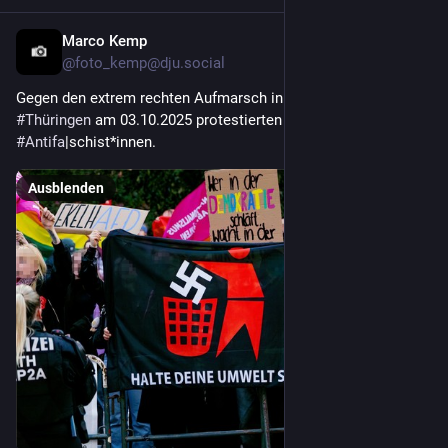
Marco Kemp
4. Okt. 2025
@
foto_kemp@dju.social
Gegen den extrem rechten Aufmarsch in 
#
Altenburg
#
Thüringen
 am 03.10.2025 protestierten etwa 300 
#
Antifa
|schist*innen.
Ausblenden