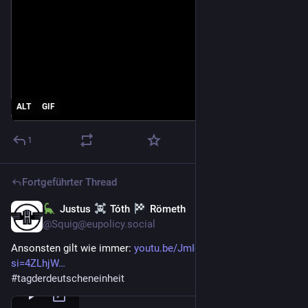
ALT
GIF
1
Fortgeführter Thread
Justus
Tóth
Römeth
3. Okt. 2025
@
Squig@eupolicy.social
Ansonsten gilt wie immer: 
youtu.be/JmIdxD16lBw?
si=4ZLhjW
#
tagderdeutscheneinheit