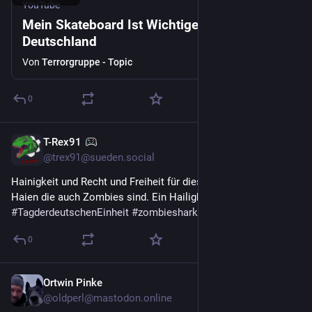
YouTube
Mein Skateboard Ist Wichtiger Als
Deutschland
Von
Terrorgruppe - Topic
0
T-Rex91
3. Okt. 2025
*
@
trex91@sueden.social
Hainigkeit und Recht und Freiheit für diesen 
#
schlefaz
 mit 
Haien die auch Zombies sind. Ein Hailight am 
#
TagderdeutschenEinheit
#
zombieshark
0
Ortwin Pinke
3. Okt. 2025
@
oldperl@mastodon.online