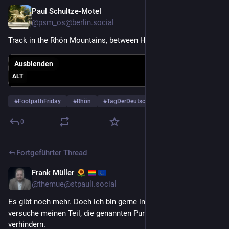
Paul Schultze-Motel
3. Okt. 2025
*
@
psm_os@berlin.social
Track in the Rhön Mountains, between Hesse and Thuringia
Ausblenden
ALT
#
FootpathFriday
#
Rhön
#
TagDerDeutschenEinheit
0
Fortgeführter Thread
Frank Müller
3. Okt. 2025
@
themue@stpauli.social
Es gibt noch mehr. Doch ich bin gerne in Deutschland und 
versuche meinen Teil, die genannten Punkte und weitere zu 
verhindern.