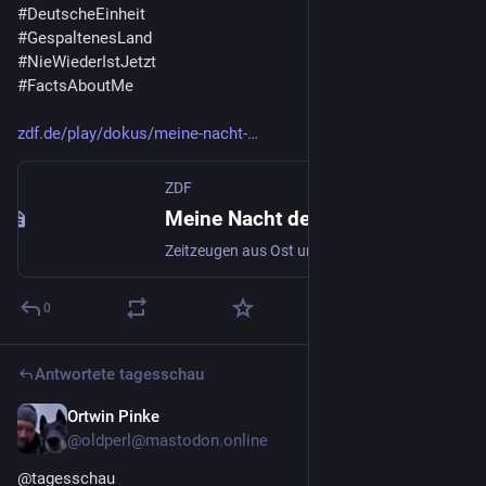
#
DeutscheEinheit
#
GespaltenesLand
#
NieWiederIstJetzt
#
FactsAboutMe
zdf.de/play/dokus/meine-nacht-
ZDF
Meine Nacht des Mauerfalls
Zeitzeugen aus Ost und West erzählen vom Mauerfall am 9.11.1989 – eine Nacht, die Geschichte schrieb und Deutschland veränderte. Eine ZDF-Doku.
0
Antwortete
tagesschau
Ortwin Pinke
3. Okt. 2025
*
@
oldperl@mastodon.online
@
tagesschau