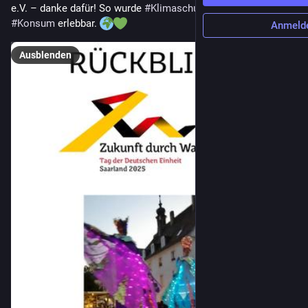
e.V. – danke dafür! So wurde 
#
Klimaschutz
 und nachhaltiger 
#
Konsum
 erlebbar. 
Anmeld
Ausblenden