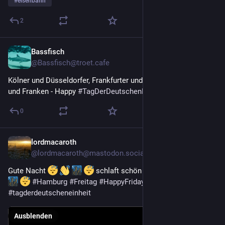
#
eisenbahn
2
Bassfisch
3. Okt. 2025
@
Bassfisch@troet.cafe
Kölner und Düsseldorfer, Frankfurter und Offenbacher, Bayern 
und Franken - Happy 
#
TagDerDeutschenEinheit
 !
0
lordmacaroth
3. Okt. 2025
@
lordmacaroth@mastodon.social
Gute Nacht 
 schlaft schön bis Morgen 
#
Hamburg
#
Freitag
#
HappyFriday
#
FridayMotivation
#
tagderdeutscheneinheit
Ausblenden