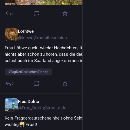
0
Lö(h)we
3. Okt. 2025
*
@
loewe@metalhead.club
Frau Löhwe guckt wieder Nachrichten, für mich ist das ja 
nichts aber schön zu hören, dass die deutsche Einheit heute 
selbst auch im Saarland angekommen ist  
#
TagDerDeutschenEinheit
0
Frau Dokta
3. Okt. 2025
@
Frau_Dokta@troet.cafe
Kein 
#
tagderdeutscheneinheit
 ohne Sekt. Traditionen so 
wichtig!
Prost!