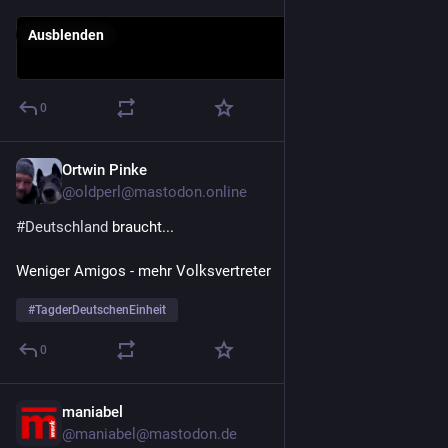
Ausblenden
0
Ortwin Pinke
3. Okt. 2025
@
oldperl@mastodon.online
#
Deutschland
 braucht...
Weniger Amigos - mehr Volksvertreter
#
TagderDeutschenEinheit
0
maniabel
3. Okt. 2025
@
maniabel@mastodon.de