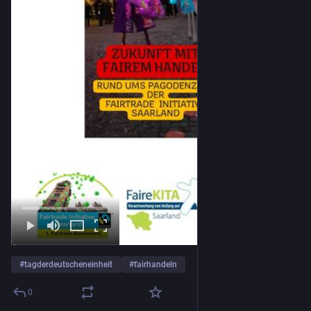
#
tagderdeutscheneinheit
#
fairhandeln
0