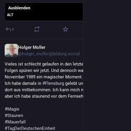
Ausblenden
ALT
4
Holger Moller
3. Okt. 2025
@
holger_moller@bildung.social
Vieles ist schlecht gelaufen in den letzten 35 Jahren. Die 
Folgen spüren wir jetzt. Und dennoch war und bleibt der 9. 
November 1989 ein magischer Moment.
Ich habe damals in 
#
Flensburg
 gelebt und die Ereignisse von 
dort aus mitbekommen. Ich kann mich nur noch vage erinnern, 
aber ich habe staunend vor dem Fernseher gesessen.
#
Magie
#
Staunen
#
Mauerfall
#
TagDerDeutschenEinheit