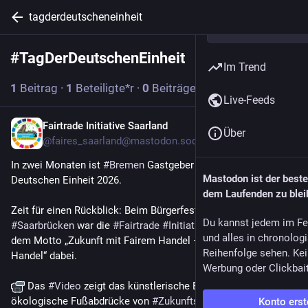
tagderdeutscheneinheit
#
TagDerDeutschenEinheit
Abonnieren
Im Trend
1
Beitrag
·
1
Beteiligte*r
·
0
Beiträge heute
Live-Feeds
Fairtrade Initiative Saarland
4 T.
*
Über
@
faires_saarland@mastodon.social
In zwei Monaten ist 
#
Bremen
 Gastgeber des Tages der 
Mastodon ist der best
Deutschen Einheit 2026. 
dem Laufenden zu blei
Zeit für einen Rückblick: Beim Bürgerfest 2025 in 
Du kannst jedem im Fe
#
Saarbrücken
 war die 
#
Fairtrade
#
Initiative
#
Saarland
  mit 
und alles in chronolog
dem Motto „Zukunft mit Fairem Handel – Zukunft durch Fairen 
Reihenfolge sehen. Kei
Handel“ dabei. 
Werbung oder Clickbai
 Das 
#
Video
 zeigt das künstlerische Ballett rund um 
ökologische Fußabdrücke von 
#
Zukunftsfähiges
#
Thüringen
Konto erst