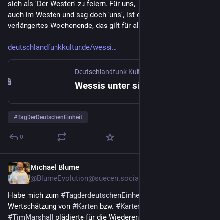
sich als 'Der Westen' zu feiern. Für uns, ich mein', ich bin ja 
auch im Westen und sag doch 'uns', ist es immerhin ein 
verlängertes Wochenende, das gilt für alle. 
deutschlandfunkkultur.de/wessi
Deutschlandfunk Kultur
Wessis unter sich - Kritik an Einheits-Feier in Saarbrücken
#
TagDerDeutschenEinheit
0
Michael Blume
4. Okt. 2025
@
BlumeEvolution@sueden.social
Habe mich zum 
#
TagderdeutschenEinheit
 2025 auch für die 
Wertschätzung von 
#
Karten
 bzw. 
#
Kartenliebe
 engagiert. Denn 
#
TimMarshall
 plädierte für die Wiederentdeckung der 