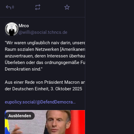
0
Mrco
6. Okt. 2025
@
willi@social.tchncs.de
"Wir waren unglaublich naiv darin, unseren demokratischen 
Raum sozialen Netzwerken [Amerikanern und Chinesen] 
anzuvertrauen, deren Interessen überhaupt nicht das 
Überleben oder das ordnungsgemäße Funktionieren unserer 
Demokratien sind."
Aus einer Rede von Präsident Macron anlässlich des Tages 
der Deutschen Einheit, 3. Oktober 2025
eupolicy.social/@DefendDemocra
Ausblenden