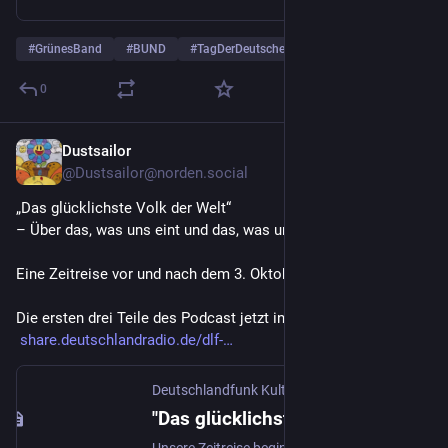
#
GrünesBand
#
BUND
#
TagDerDeutschenEinheit
0
Dustsailor
5. Okt. 2025
@
Dustsailor@norden.social
„Das glücklichste Volk der Welt“ 
– Über das, was uns eint und das, was uns trennt
Eine Zeitreise vor und nach dem 3. Oktober 1989.
Die ersten drei Teile des Podcast jetzt in der 
#
DLF
 Audiothek. 
share.deutschlandradio.de/dlf-
Deutschlandfunk Kultur
"Das glücklichste Volk der Welt" (1/7) - Über das, was uns eint und das, was uns trennt
Unsere Zeitreise beginnen wir im Heute. Eine Generation nach 1989 fragen wir: Was trennt und was verbindet Ost- und Westdeutsche?