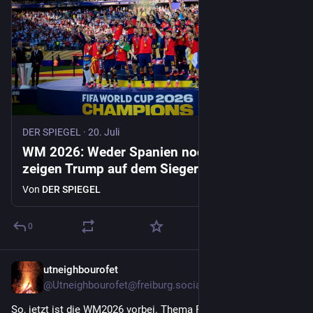
DER SPIEGEL
·
20. Juli
WM 2026: Weder Spanien noch die Fifa
zeigen Trump auf dem Siegerfoto
Von
DER SPIEGEL
0
utneighbourofet
21. Juli
*
@
Utneighbourofet@freiburg.social
So, jetzt ist die WM2026 vorbei. Thema Fussball wieder 