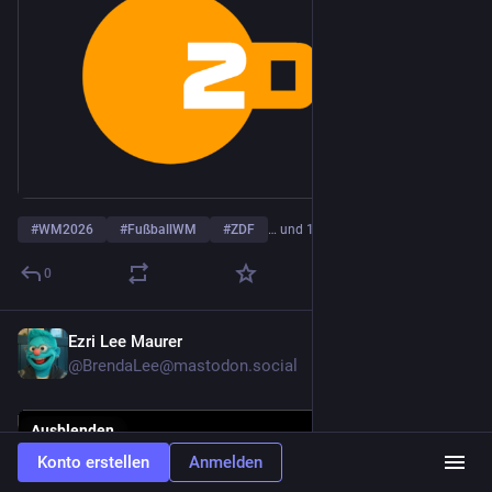
#
WM2026
#
FußballWM
#
ZDF
… und 1 weiterer
0
Ezri Lee Maurer
20. Juli
@
BrendaLee@mastodon.social
Ausblenden
ALT
Konto erstellen
Anmelden