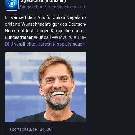
Tagesschau (inoffiziell)
24. Juli
@
tageschau@friendicadev.sekretaerbaer.de
Er war seit dem Aus für Julian Nagelsmann der öffentlich
erklärte Wunschnachfolger des Deutschen Fußball-Bundes.
Nun steht fest: Jürgen Klopp übernimmt den Job als
Bundestrainer.
#
Fußball
#
WM2026
#
DFB-Team
DFB verpflichtet Jürgen Klopp als neuen Bundestrainer
sportschau.de
·
24. Juli