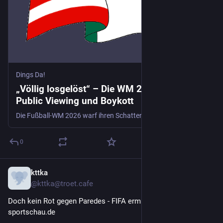
Dings Da!
„Völlig losgelöst“ – Die WM 2026 zwischen
Public Viewing und Boykott
Die Fußball-WM 2026 warf ihren Schatten weit voraus und diesmal fiel er über gleich drei Länder hinweg. Die USA, Kanada und Mexiko richteten das Turnier gemeinsam aus. Ein Megaevent, das sportlich faszinierte, politisch polarisierte und organisatorisch so manche Frage aufwarf. Während die Stadien in Nordamerika modernisiert wurden und die FIFA den größten WM-Modus aller Zeiten vorbereitete, fragten wir uns: Wie fühlt…
0
kttka
21. Juli
@
kttka@troet.cafe
Doch kein Rot gegen Paredes - FIFA ermittelt dennoch | 
sportschau.de