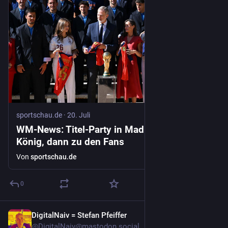
sportschau.de
·
20. Juli
WM-News: Titel-Party in Madrid - erst zum
König, dann zu den Fans
Von
sportschau.de
0
DigitalNaiv = Stefan Pfeiffer
20. Juli
@
DigitalNaiv@mastodon.social