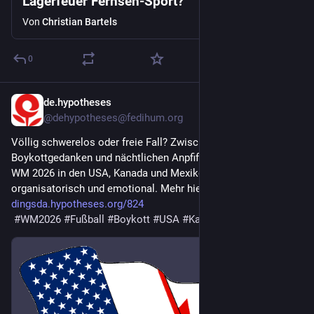
Lagerfeuer Fernseh-Sport?
Von
Christian Bartels
0
de.hypotheses
22. Juli
@
dehypotheses@fedihum.org
Völlig schwerelos oder freie Fall? Zwischen Public Viewing, 
Boykottgedanken und nächtlichen Anpfiffen polarisierte die 
WM 2026 in den USA, Kanada und Mexiko – politisch, 
organisatorisch und emotional. Mehr hier 
dingsda.hypotheses.org/824
#
WM2026
#
Fußball
#
Boykott
#
USA
#
Kanada
#
Mexiko