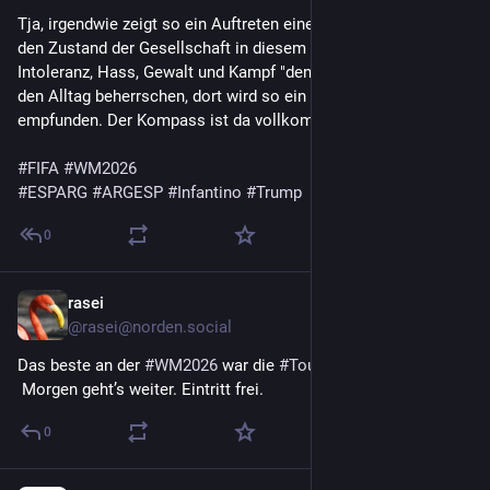
Tja, irgendwie zeigt so ein Auftreten eines Teams auch immer 
den Zustand der Gesellschaft in diesem Land. Dort wo 
Intoleranz, Hass, Gewalt und Kampf "den Tag zu bestreiten" 
den Alltag beherrschen, dort wird so ein Verhalten als normal 
empfunden. Der Kompass ist da vollkommen verstellt. 
#
FIFA
#
WM2026
#
ESPARG
#
ARGESP
#
Infantino
#
Trump
0
rasei
20. Juli
@
rasei@norden.social
Das beste an der 
#
WM2026
 war die 
#
TourdeFrance
 Morgen geht’s weiter. Eintritt frei.
0