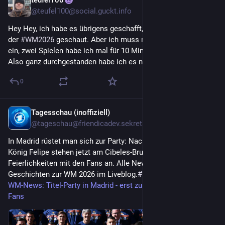
teufel100
20. Juli
@
teufel100@social.guckt.info
Hey Hey, ich habe es übrigens geschafft, ich habe kein Spiel 
der 
#
WM2026
 geschaut. Aber ich muss natürlich gestehen, bei 
ein, zwei Spielen habe ich mal für 10 Minuten reingeschaut. 
Also ganz durchgestanden habe ich es nicht.
0
Tagesschau (inoffiziell)
20. Juli
@
tageschau@friendicadev.sekretaerbaer.de
In Madrid rüstet man sich zur Party: Nach dem Empfang bei
König Felipe stehen jetzt am Cibeles-Brunnen die
Feierlichkeiten mit den Fans an. Alle News und kuriosen
Geschichten zur WM 2026 im Liveblog.
#
Fußball
#
WM2026
WM-News: Titel-Party in Madrid - erst zum König, dann zu den
Fans