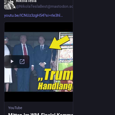
NikolaTesla
22. Juli
*
@
NikolaTeslaBest@mastodon.social
youtu.be/ICNUz3zgH54?si=rIe3hl
YouTube