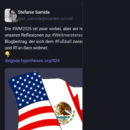
Stefanie Samida
21. Juli
@
st_samida@sueden.social
Die 
#
WM2026
 ist zwar vorbei, aber wir noch lange nicht mit 
unseren Reflexionen zur 
#
Weltmeisterschaft
. Heute ein 
Blogbeitrag, der sich dem 
#
Fußball
 zwischen 
#
Alltag
, Moral 
und 
#
Fan
-Sein widmet.
dingsda.hypotheses.org/824