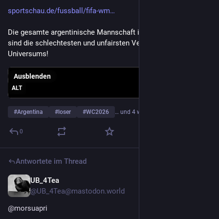
sportschau.de/fussball/fifa-wm
Die gesamte argentinische Mannschaft ist ein Ekelpaket und 
sind die schlechtesten und unfairsten Verlierer des 
Universums!
Ausblenden
ALT
#
Argentina
#
loser
#
WC2026
… und 4 weitere
0
Antwortete im Thread
UB_4Tea
20. Juli
@
UB_4Tea@mastodon.world
@
morsuapri