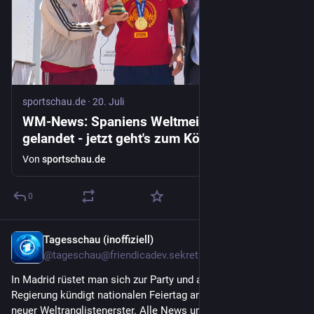
sportschau.de
·
20. Juli
WM-News: Spaniens Weltmeister in Madrid
gelandet - jetzt geht's zum König
Von
sportschau.de
0
Tagesschau (inoffiziell)
20. Juli
@
tageschau@friendicadev.sekretaerbaer.de
In Madrid rüstet man sich zur Party und auch Argentiniens
Regierung kündigt nationalen Feiertag an. Die Spanier sind
neuer Weltranglistenerster. Alle News und kuriosen