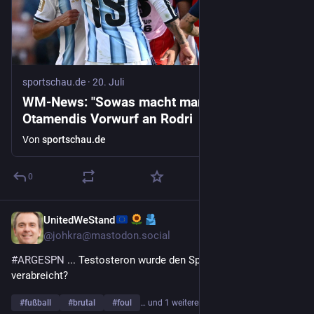
sportschau.de
·
20. Juli
WM-News: "Sowas macht man nicht" -
Otamendis Vorwurf an Rodri
Von
sportschau.de
0
UnitedWeStand
20. Juli
@
johkra@mastodon.social
#
ARGESPN
 ... Testosteron wurde den Spielern nicht zufällig 
verabreicht?
#
fußball
#
brutal
#
foul
… und 1 weiterer