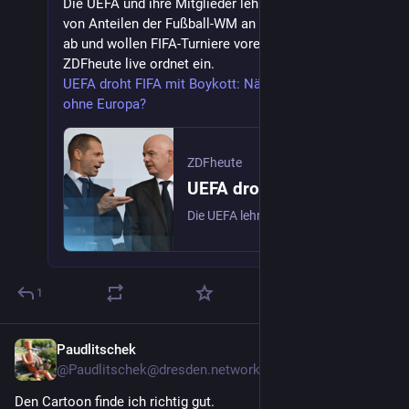
Die UEFA und ihre Mitglieder lehnen den Verkauf
von Anteilen der Fußball-WM an private Investoren
ab und wollen FIFA-Turniere vorerst boykottieren.
ZDFheute live ordnet ein.
UEFA droht FIFA mit Boykott: Nächste Fußball-WM
ohne Europa?
ZDFheute
UEFA droht FIFA mit Boykott: Nächste Fußball-WM ohne Europa?
Die UEFA lehnt den Verkauf von Anteilen der Fußball-WM ab und will FIFA-Turniere vorerst boykottieren. ZDFheute live ordnet ein.
1
Paudlitschek
28. Juli
@
Paudlitschek@dresden.network
Den Cartoon finde ich richtig gut.