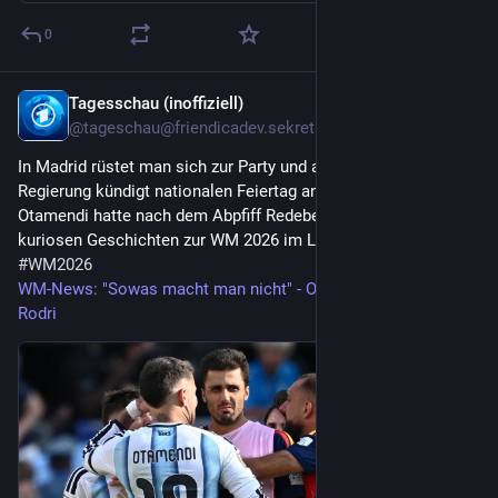
0
Tagesschau (inoffiziell)
20. Juli
@
tageschau@friendicadev.sekretaerbaer.de
In Madrid rüstet man sich zur Party und auch Argentiniens
Regierung kündigt nationalen Feiertag an. Argentiniens
Otamendi hatte nach dem Abpfiff Redebedarf. Alle News und
kuriosen Geschichten zur WM 2026 im Liveblog.
#
Fußball
#
WM2026
WM-News: "Sowas macht man nicht" - Otamendis Vorwurf an
Rodri