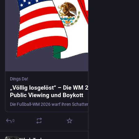
Dings Da!
„Völlig losgelöst“ – Die WM 2026 zwischen
Public Viewing und Boykott
Die Fußball-WM 2026 warf ihren Schatten weit voraus und diesmal fiel er über gleich drei Länder hinweg. Die USA, Kanada und Mexiko richteten das Turnier gemeinsam aus. Ein Megaevent, das sportlich faszinierte, politisch polarisierte und organisatorisch so manche Frage aufwarf. Während die Stadien in Nordamerika modernisiert wurden und die FIFA den größten WM-Modus aller Zeiten vorbereitete, fragten wir uns: Wie fühlt…
0