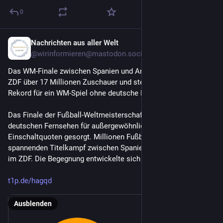
0
Nachrichten aus aller Welt
20. Juli
@
wirinformieren@mastodon.social
Das WM-Finale zwischen Spanien und Argentinien erreichte im 
ZDF über 17 Millionen Zuschauer und stellte einen neuen 
Rekord für ein WM-Spiel ohne deutsche Beteiligung auf.
Das Finale der Fußball-Weltmeisterschaft 2026 hat im 
deutschen Fernsehen für außergewöhnlich hohe 
Einschaltquoten gesorgt. Millionen Fußballfans verfolgten den 
spannenden Titelkampf zwischen Spanien und Argentinien live 
im ZDF. Die Begegnung entwickelte sich zu.....
t1p.de/hagqd
Ausblenden