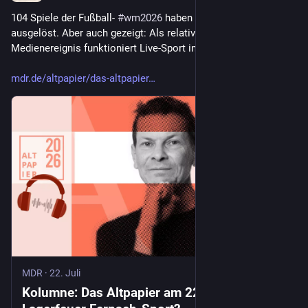
104 Spiele der Fußball- 
#
wm2026
 haben allerhand Ärger 
ausgelöst. Aber auch gezeigt: Als relatives Lagerfeuer, also 
Medienereignis funktioniert Live-Sport immer noch …
mdr.de/altpapier/das-altpapier
MDR
·
22. Juli
Kolumne: Das Altpapier am 22. Juli 2026 –