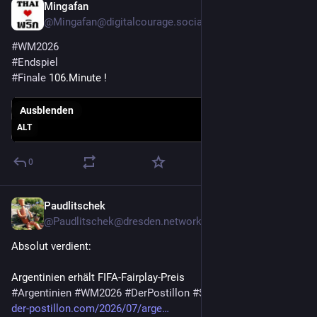
Mingafan
20. Juli
*
@
Mingafan@digitalcourage.social
#
WM2026
#
Endspiel
#
Finale
 106.Minute !
Ausblenden
ALT
0
Paudlitschek
20. Juli
@
Paudlitschek@dresden.network
Absolut verdient:
Argentinien erhält FIFA-Fairplay-Preis
#
Argentinien
#
WM2026
#
DerPostillon
#
Satire
der-postillon.com/2026/07/arge