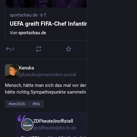
sportschau.de
·
6 T.
UEFA greift FIFA-Chef Infantino direkt an
Von
sportschau.de
0
Kanuka
30. Juli
@
kanuka@mastodon.social
Mensch, hätte man sich das mal vor der WM getraut, man 
hätte richtig Sympathiepunkte sammeln können.
#
wm2026
#
fifa
ZDFheute|Inoffiziell
30. Juli
@
zdfheute@dis-le.de