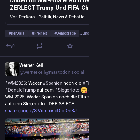
Mitten Im WM-Finale! Kommentator
ZERLEGT Trump Und FIFA-Chef Und
RISKIERT Seinen Job!
Von
DerDara - Politik, News & Debatte
#
DerDara
#
Freiheit
#
Demokratie
… und 20 weitere
0
Werner Keil
21. Juli
@
wernerkeil@mastodon.social
#
WM2026
: Weder 
#
Spanien
 noch die 
#
Fifa
 zeigen 
#
DonaldTrump
 auf dem 
#
Siegerfoto
 - DER SPIEGEL
WM 2026: Weder Spanien noch die Fifa zeigen Donald Trump 
auf dem Siegerfoto - DER SPIEGEL 
share.google/8IVutunxsuDuqOnBJ