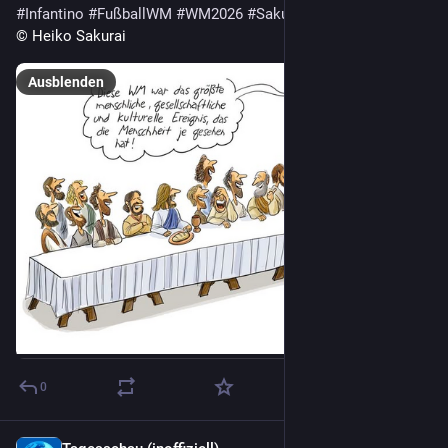
#
Infantino
#
FußballWM
#
WM2026
#
Sakurai
#
Cartoons
© Heiko Sakurai
Ausblenden
0