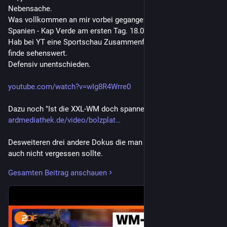
Nebensache.
Was vollkommen an mir vorbei gegangen ist, war das Spiel 
Spanien - Kap Verde am ersten Tag. 18.06.2026
Hab bei YT eine Sportschau Zusammenfassung gefunden. Ich 
finde sehenswert. 
Defensiv unentschieden.
youtube.com/watch?v=wIg8R4Wrre0
Dazu noch "Ist die XXL-WM doch spannender als gedacht?"
ardmediathek.de/video/bolzplat
Desweiteren drei andere Dokus die man beim Thema Fussball 
auch nicht vergessen sollte. 
Eine von 2024    13.08.2024
Gesamten Beitrag anschauen
Angriff auf den Amateurfußball · Die Gier der internationalen 
Wettindustrie im Internet mit Spielen der deutschen Amateur 
Liga.
u.a Ausnutzen von Spielsucht, international. 