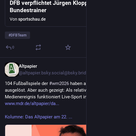
DFB verpflichtet Jürgen Klopp als neuen
Bundestrainer
Von
sportschau.de
#
DFBTeam
0
Altpapier
22. Juli
@
altpapier.bsky.social@bsky.brid.gy
104 Fußballspiele der 
#wm2026
 haben allerhand Ärger 
ausgelöst. Aber auch gezeigt: Als relatives Lagerfeuer, also 
Medienereignis funktioniert Live-Sport immer noch … 
www.mdr.de/altpapier/da...
Kolumne: Das Altpapier am 22. ...