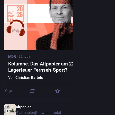
MDR
·
22. Juli
Kolumne: Das Altpapier am 22. Juli 2026 –
Lagerfeuer Fernseh-Sport?
Von
Christian Bartels
0
altpapier
22. Juli
@
altpapier@newsie.social