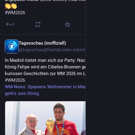
#
WM2026
0
Tagesschau (inoffiziell)
20. Juli
@
tageschau@friendicadev.sekretaerbaer.de
In Madrid rüstet man sich zur Party: Nach dem Empfang bei
König Felipe wird am Cibeles-Brunnen gefeiert. Alle News und
kuriosen Geschichten zur WM 2026 im Liveblog.
#
Fußball
#
WM2026
WM-News: Spaniens Weltmeister in Madrid gelandet - jetzt
geht's zum König