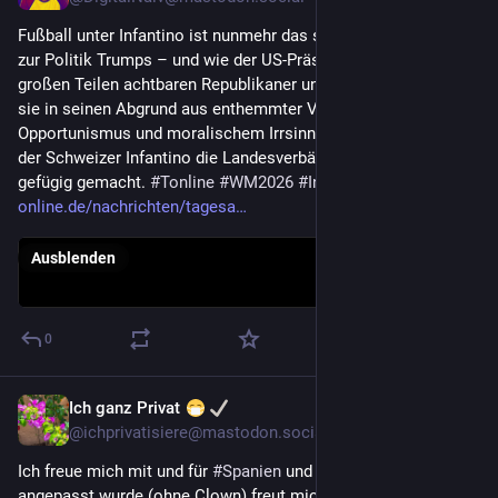
Fußball unter Infantino ist nunmehr das sportliche Äquivalent 
zur Politik Trumps – und wie der US-Präsident sich die einst in 
großen Teilen achtbaren Republikaner untertan gemacht und 
sie in seinen Abgrund aus enthemmter Verachtung, 
Opportunismus und moralischem Irrsinn gezogen hat, so hat 
der Schweizer Infantino die Landesverbände dieser Welt 
gefügig gemacht. 
#
Tonline
#
WM2026
#
Infantino
t-
online.de/nachrichten/tagesa
Ausblenden
0
Ich ganz Privat
20. Juli
@
ichprivatisiere@mastodon.social
Ich freue mich mit und für 
#
Spanien
 und dass dass Siegerfoto 
angepasst wurde (ohne Clown) freut mich noch viel mehr 