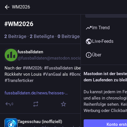
WM2026
#
WM2026
Abonnieren
Im Trend
2
Beiträge
·
2
Beteiligte
·
0
Beiträge heute
Live-Feeds
fussballdaten
4 T.
Über
@
fussballdaten@mastodon.social
Nach der 
#
WM2026
: 
#
Fussballdaten
 über die mögliche 
Mastodon ist der best
Rückkehr von Louis 
#
VanGaal
 als 
#
Bondscoach
 der 
#
Elftal
dem Laufenden zu blei
#
Transferticker
Du kannst jedem im Fe
fussballdaten.de/news/heisses-
und alles in chronolog
Reihenfolge sehen. Kei
0
Werbung oder Clickbai
Tagesschau (inoffiziell)
6 T.
Konto erst