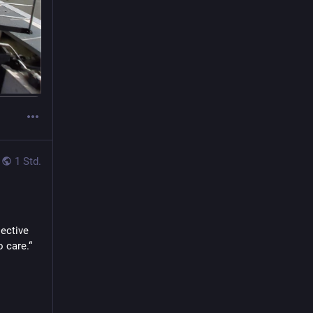
1 Std.
ective 
o care.“