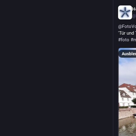
H
@
@
FotoVo
'Tür und 
#
foto
#
m
Ausble