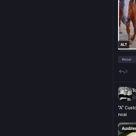
ALT
#
noai
0
T
@
“A” Custo
noai
Ausble