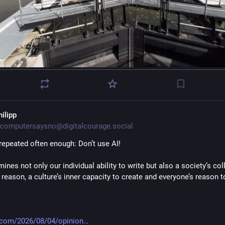
hilipp
computersaysno@digitalcourage.social
 repeated often enough: Don’t use AI!
mines not only our individual ability to write but also a society’s coll
o reason, a culture’s inner capacity to create and everyone’s reason t
.com/2026/08/04/opinion