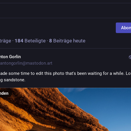
I
Abon
träge
·
184
Beteiligte
·
8
Beiträge heute
nton Gorlin
antongorlin@mastodon.art
ade some time to edit this photo that's been waiting for a while. Lo
ng sandstone. 
nden