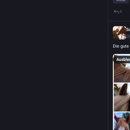
#
noai
0
Sc
@
Die gute 
Ausble