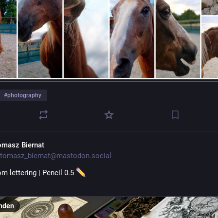
#
photography
omasz Biernat
tomasz_biernat@mastodon.social
m lettering | Pencil 0.5 
nden