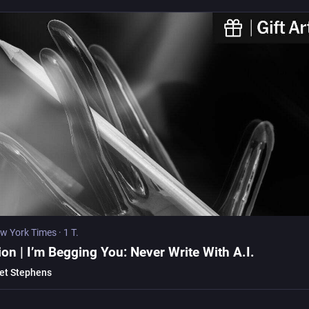
w York Times
·
1 T.
on | I’m Begging You: Never Write With A.I.
et Stephens