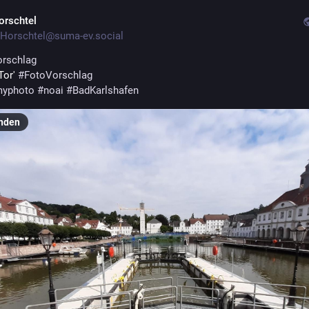
orschtel
Horschtel@suma-ev.social
rschlag
Tor' 
#
FotoVorschlag
yphoto
#
noai
#
BadKarlshafen
nden