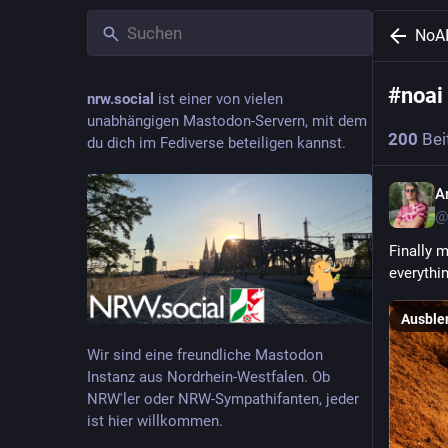
NoA
#
noai
nrw.social
ist einer von vielen
unabhängigen Mastodon-Servern, mit dem
200
Bei
du dich im Fediverse beteiligen kannst.
A
@
Finally m
everythi
Ausble
Wir sind eine freundliche Mastodon
Instanz aus Nordrhein-Westfalen. Ob
NRW'ler oder NRW-Sympathifanten, jeder
ist hier willkommen.