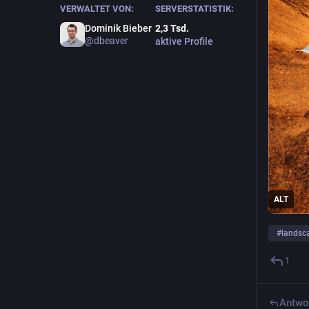
VERWALTET VON:
SERVERSTATISTIK:
Dominik Bieber
2,3
Tsd.
@
dbeaver
aktive Profile
ALT
#
landsc
1
Antwo