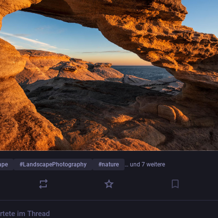
ape
#
LandscapePhotography
#
nature
… und 7 weitere
rtete im Thread