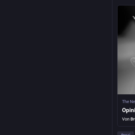
The Ne
Opini
Von
Br