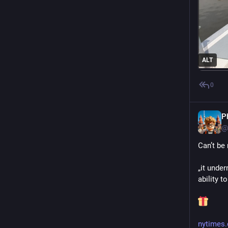
ALT
0
P
@
Can’t be
„it under
ability t
nytimes