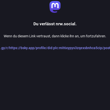
Du verlässt nrw.social.
Wenn du diesem Link vertraust, dann klicke ihn an, um fortzufahren.
id.gy/r/https://bsky.app/profile/did:plc:mit6xypys3zqexsbnhca5cip/po