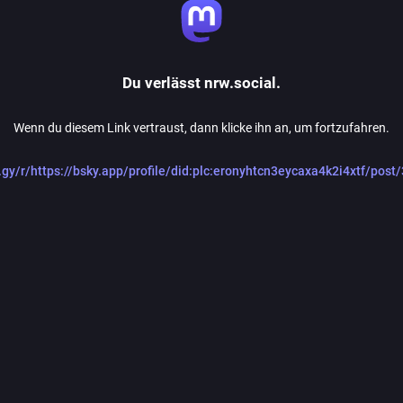
Du verlässt nrw.social.
Wenn du diesem Link vertraust, dann klicke ihn an, um fortzufahren.
d.gy/r/https://bsky.app/profile/did:plc:eronyhtcn3eycaxa4k2i4xtf/po