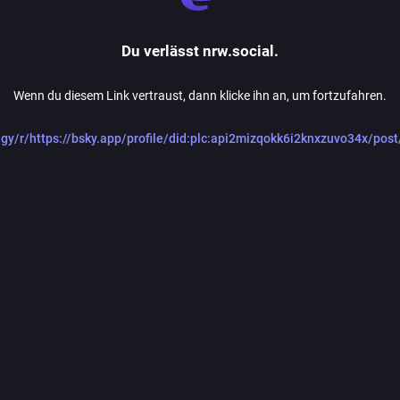
Du verlässt nrw.social.
Wenn du diesem Link vertraust, dann klicke ihn an, um fortzufahren.
d.gy/r/https://bsky.app/profile/did:plc:api2mizqokk6i2knxzuvo34x/po