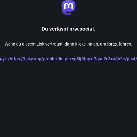
Du verlässt nrw.social.
Wenn du diesem Link vertraust, dann klicke ihn an, um fortzufahren.
d.gy/r/https://bsky.app/profile/did:plc:vg3lj5fopxt2gae2c3xu4b2e/po