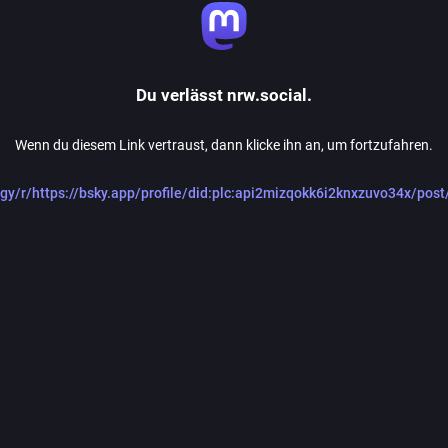
Du verlässt nrw.social.
Wenn du diesem Link vertraust, dann klicke ihn an, um fortzufahren.
d.gy/r/https://bsky.app/profile/did:plc:api2mizqokk6i2knxzuvo34x/po