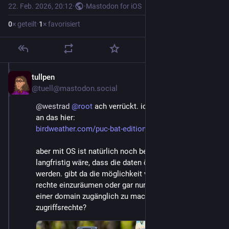
22. Feb. 2026, 20:12
·
·
Mastodon for iOS
0
× geteilt
·
1
× favorisiert
tullpen
22. Feb.
@
tuell@mastodon.social
@
westrad
@
root
 ach verrückt. ich dachte eigentlich 
an das hier:
birdweather.com/puc-bat-edition
aber mit OS ist natürlich noch besser. der plan 
langfristig wäre, dass die daten öffentlich einsehbar 
werden. gibt da die möglichkeit verschiedene user 
rechte einzuräumen oder gar nur lesbare daten auf 
einer domain zugänglich zu machen ohne 
zugriffsrechte?