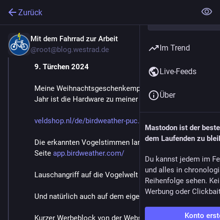
Zurück
Mit dem Fahrrad zur Arbeit
9. Dez. 2024
Im Trend
@
root@blog.westrad.de
9. Türchen 2024
Live-Feeds
Meine Weihnachtsgeschenkempfehlung für dieses 
Über
Jahr ist die Hardware zu meiner 
14. Tür 2022
veldshop.nl/de/birdweather-puc
Mastodon ist der best
dem Laufenden zu blei
Die erkannten Vogelstimmen landen dann auf der 
Seite 
app.birdweather.com/
Du kannst jedem im Fe
und alles in chronolog
Lauschangriff auf die Vogelwelt
Reihenfolge sehen. Kei
Werbung oder Clickbai
Und natürlich auch auf dem eigenen Handy –
Konto erst
Kurzer Werbeblock von der Website kopiert: