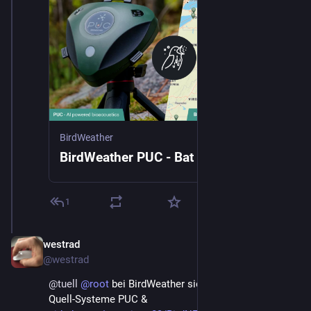
BirdWeather
BirdWeather PUC - Bat Edition
1
westrad
23. Feb.
@
westrad
@
tuell
@
root
 bei BirdWeather siehst du ja auch beide 
Quell-Systeme PUC & 