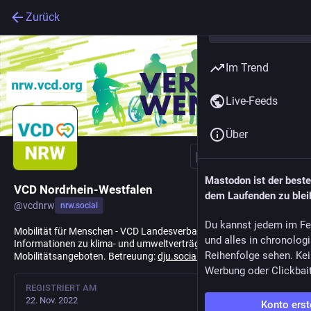
Zurück
Im Trend
Live-Feeds
Über
Folgen
Mastodon ist der best
VCD Nordrhein-Westfalen
dem Laufenden zu blei
@
vcdnrw
nrw.social
Du kannst jedem im Fe
Mobilität für Menschen - VCD Landesverband NRW.
und alles in chronolog
Informationen zu klima- und umweltverträglichen
Reihenfolge sehen. Kei
Mobilitätsangeboten. Betreuung:
dju.social/@RolfMecke
.
Werbung oder Clickbai
REGISTRIERT AM
22. Nov. 2022
Konto erst