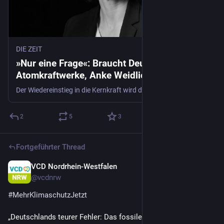
DIE ZEIT
»Nur eine Frage«: Braucht Deutschland neue
Atomkraftwerke, Anke Weidlich?
Der Wiedereinstieg in die Kernkraft wird diskutiert. Das wäre kompliziert, sagt Anke Weidlich. Denn die Systeme haben sich geändert, die Kosten – und die Hindernisse.
2
5
3
Fortgeführter Thread
VCD Nordrhein-Westfalen
1 T.
@
vcdnrw
#
MehrKlimaschutzJetzt
„Deutschlands teurer Fehler: Das fossile Weiter-so 