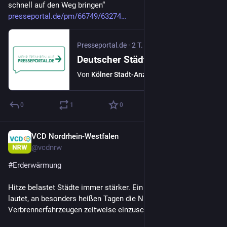
schnell auf den Weg bringen“ 
presseportal.de/pm/66749/63274
Presseportal.de
·
2 T.
Deutscher Städtetag: ÖPNV droht Rückgang um mehr als zehn Prozent - Verkehrsminister Bilger soll...
Von
Kölner Stadt-Anzeiger
0
1
0
VCD Nordrhein-Westfalen
17 Std.
@
vcdnrw
#
Erderwärmung
Hitze belastet Städte immer stärker. Ein aktueller Vorschlag 
lautet, an besonders heißen Tagen die Nutzung von 
Verbrennerfahrzeugen zeitweise einzuschränken. 