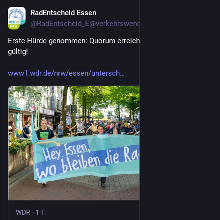
RadEntscheid Essen
22 Std.
@
RadEntscheid_E@verkehrswende.social
Erste Hürde genommen: Quorum erreicht, Unterschriften sind 
gültig! 
www1.wdr.de/nrw/essen/untersch
WDR
·
1 T.