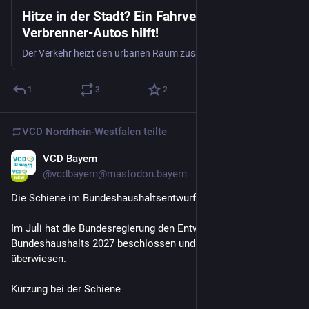
Hitze in der Stadt? Ein Fahrverbot für
Verbrenner-Autos hilft!
Der Verkehr heizt den urbanen Raum zusätzlich stark auf. Einschränkungen könnte für schnelle Abkühlung sorgen. So kämen viele Menschen auch einmal aus ihrer Komfortzone – mit den Öffis gibt es ja gute Alternativen
1
3
2
VCD Nordrhein-Westfalen
teilte
VCD Bayern
19 Std.
@
vcdbayern@mastodon.bayern
Die Schiene im Bundeshaushaltsentwurf 2027
Im Juli hat die Bundesregierung den Entwurf des 
Bundeshaushalts 2027 beschlossen und an den Bundestag 
überwiesen.
Kürzung bei der Schiene