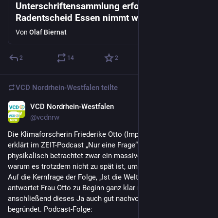
Unterschriftensammlung erfolgreich |
Radentscheid Essen nimmt wichtige Hürde
Von
Olaf Biernat
2
14
2
VCD Nordrhein-Westfalen
teilte
VCD Nordrhein-Westfalen
27. Mai
*
@
vcdnrw
Die Klimaforscherin Friederike Otto (Imperial College London) 
erklärt im ZEIT-Podcast „Nur eine Frage“, warum die Welt 
physikalisch betrachtet zwar ein massives Problem hat – und 
warum es trotzdem nicht zu spät ist, um zu handeln.
Auf die Kernfrage der Folge, „Ist die Welt noch zu retten?“, 
antwortet Frau Otto zu Beginn ganz klar mit: Ja. Und hat 
anschließend dieses Ja auch gut nachvollziehbar im Gespräch 
begründet. Podcast-Folge: