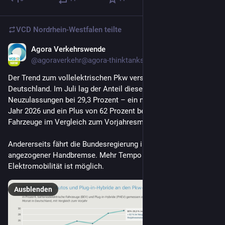
VCD Nordrhein-Westfalen
teilte
Agora Verkehrswende
17 Std.
@
agoraverkehr@agora-thinktanks.social
Der Trend zum vollelektrischen Pkw verstärkt sich weiter in 
Deutschland. Im Juli lag der Anteil dieser Antriebsart an den 
Neuzulassungen bei 29,3 Prozent – ein neuer Höchststand im 
Jahr 2026 und ein Plus von 62 Prozent bei der Zahl der 
Fahrzeuge im Vergleich zum Vorjahresmonat.
Andererseits fährt die Bundesregierung immer noch mit 
angezogener Handbremse. Mehr Tempo beim Hochlauf der 
Elektromobilität ist möglich. 
Ausblenden