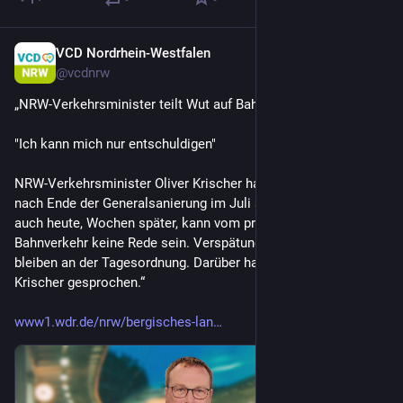
VCD Nordrhein-Westfalen
1 T.
@
vcdnrw
„NRW-Verkehrsminister teilt Wut auf Bahn
"Ich kann mich nur entschuldigen"
NRW-Verkehrsminister Oliver Krischer hatte die Bahn schon 
nach Ende der Generalsanierung im Juli scharf kritisiert. Und 
auch heute, Wochen später, kann vom problemlos laufenden 
Bahnverkehr keine Rede sein. Verspätungen und Zugausfälle 
bleiben an der Tagesordnung. Darüber haben wir mit Oliver 
Krischer gesprochen.“ 
www1.wdr.de/nrw/bergisches-lan