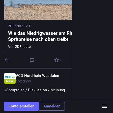
ZDFheute
·
2 T.
Wie das Niedrigwasser am Rhein die
Spritpreise nach oben treibt
Von
ZDFheute
1
1
0
VCD Nordrhein-Westfalen
1 T.
@
vcdnrw
#
Spritpreise
 / Diskussion / Meinung
„Enorme Gewinne für Ölkonzerne
Konto erstellen
Anmelden
Bitte abschöpfen!