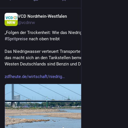
VCD Nordrhein-Westfalen
1 T.
@
vcdnrw
„Folgen der Trockenheit: Wie das Niedrigwasser die 
#
Spritpreise
 nach oben treibt
Das Niedrigwasser verteuert Transporte auf dem Rhein und 
das macht sich an den Tankstellen bemerkbar. Vor allem im 
Westen Deutschlands sind Benzin und Diesel deutlich teurer.“
zdfheute.de/wirtschaft/niedrig