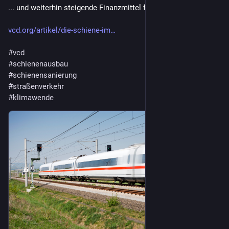
... und weiterhin steigende Finanzmittel für den Straßenverkehr
vcd.org/artikel/die-schiene-im
#
vcd
#
schienenausbau
#
schienensanierung
#
straßenverkehr
#
klimawende