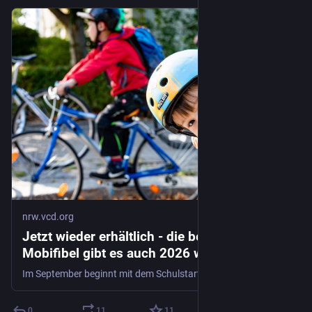
nrw.vcd.org
Jetzt wieder erhältlich - die beliebte VCD-
Mobifibel gibt es auch 2026 wieder in
Kooperation mit vier Verkehrsverbünden in
Im September beginnt mit dem Schulstart für zahlreiche Kinder ein neuer Lebensabschnitt in den verschiedenen Verbundgebieten in Nordrhein-Westfalen. Die neue Auflage der VCD-Mobilitätsfibel, in Kooperation mit den Verkehrsverbünden Rhein-Ruhr (VRR), Rhein-Sieg (VRS), Aachen (AVV) und Westfalen-Lippe (NWL), bietet Eltern wieder eine Vielzahl an hilfreichen Tipps, wie Kinder sicher und selbstständig zur Schule kommen. Auf den jeweiligen Sonderseiten können junge Verkehrsteilnehmer*innen zudem spielerisch den sicheren Schulweg mit Bus und Bahn erkunden.
NRW.
0
11
11