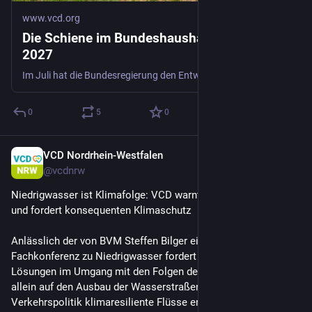
www.vcd.org
Die Schiene im Bundeshaushaltsentwurf
2027
Im Juli hat die Bundesregierung den Entwurf des Bundeshaushalts 2027 beschlossen und an den Bundestag überwiesen. Wie viele Mittel sieht die Regierung für die Stärkung der Schiene vor? Wird nachhaltige Mobilität endlich priorisiert oder bleibt die Lage prekär? Wir geben einen ersten Überblick.
0
5
0
VCD Nordrhein-Westfalen
18 Std.
@
vcdnrw
Niedrigwasser ist Klimafolge: VCD warnt vor Scheinlösungen 
und fordert konsequenten Klimaschutz
Anlässlich der von BVM Steffen Bilger einberufenen 
Fachkonferenz zu Niedrigwasser fordert der VCD langfristige 
Lösungen im Umgang mit den Folgen der Klimakrise. Statt 
allein auf den Ausbau der Wasserstraßen zu setzen, muss die 
Verkehrspolitik klimaresiliente Flüsse erhalten, den 