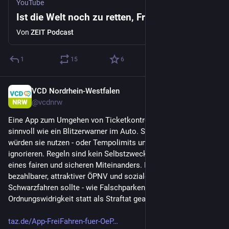
YouTube
Ist die Welt noch zu retten, Friederike Otto?
Von
ZEIT Podcast
1
15
6
VCD Nordrhein-Westfalen
1 T.
@
vcdnrw
Eine App zum Umgehen von Ticketkontrollen ist so wenig 
sinnvoll wie ein Blitzerwarner im Auto. Stellt euch vor, alle 
würden sie nutzen - oder Tempolimits und Parkverbote 
ignorieren. Regeln sind kein Selbstzweck, sondern Grundlage 
eines fairen und sicheren Miteinanders. Dazu gehören ein 
bezahlbarer, attraktiver ÖPNV und soziale Balance. 
Schwarzfahren sollte - wie Falschparken - als 
Ordnungswidrigkeit statt als Straftat geahndet werden. 
taz.de/App-FreiFahren-fuer-OeP