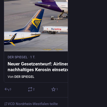
DER SPIEGEL
·
1 T.
Neuer Gesetzentwurf: Airlines sollen mehr
nachhaltiges Kerosin einsetzen – sonst
drohen Geldstrafen
Von
DER SPIEGEL
0
2
1
VCD Nordrhein-Westfalen
teilte