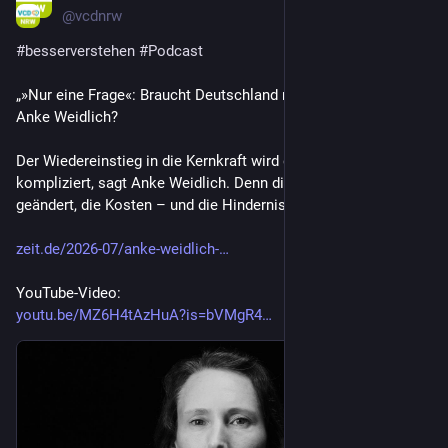
@
vcdnrw
#
besserverstehen
#
Podcast
„»Nur eine Frage«: Braucht Deutschland neue Atomkraftwerke, 
Anke Weidlich?
Der Wiedereinstieg in die Kernkraft wird diskutiert. Das wäre 
kompliziert, sagt Anke Weidlich. Denn die Systeme haben sich 
geändert, die Kosten – und die Hindernisse.“
zeit.de/2026-07/anke-weidlich-
YouTube-Video:
youtu.be/MZ6H4tAzHuA?is=bVMgR4