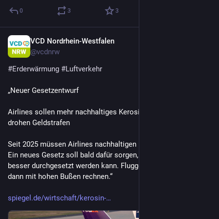
0
3
3
VCD Nordrhein-Westfalen
19 Std.
@
vcdnrw
#
Erderwärmung
#
Luftverkehr
„Neuer Gesetzentwurf
Airlines sollen mehr nachhaltiges Kerosin einsetzen – sonst 
drohen Geldstrafen
Seit 2025 müssen Airlines nachhaltigen Kraftstoff beimischen. 
Ein neues Gesetz soll bald dafür sorgen, dass diese Regelung 
besser durchgesetzt werden kann. Fluggesellschaften müssen 
dann mit hohen Bußen rechnen.“
spiegel.de/wirtschaft/kerosin-