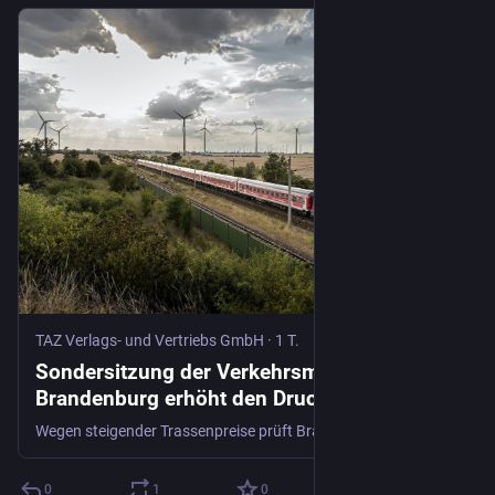
TAZ Verlags- und Vertriebs GmbH
·
1 T.
Sondersitzung der Verkehrsminister:
Brandenburg erhöht den Druck auf den
Bund
Wegen steigender Trassenpreise prüft Brandenburg, eine Klage gegen den Netzbetreiber InfraGO zu unterstützen. Grüne fordern mehr Druck vom Berliner Senat.
0
1
0