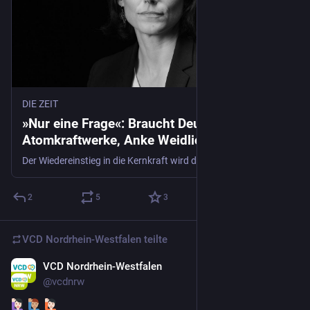
DIE ZEIT
»Nur eine Frage«: Braucht Deutschland neue
Atomkraftwerke, Anke Weidlich?
Der Wiedereinstieg in die Kernkraft wird diskutiert. Das wäre kompliziert, sagt Anke Weidlich. Denn die Systeme haben sich geändert, die Kosten – und die Hindernisse.
2
5
3
VCD Nordrhein-Westfalen
teilte
VCD Nordrhein-Westfalen
21. Juli
*
@
vcdnrw