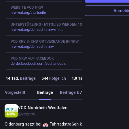
WEBSITE VCD NRW
Anmeld
nrw.vcd.org/startseite
UNTERSTÜTZUNG - MITGLIED WERDEN / SPENDEN
nrw.vcd.org/der-vcd-in-nrw/mit
VCD KREIS- UND ORTVERBÄNDE IN NRW
nrw.vcd.org/der-vcd-in-nrw
VCD NRW AUF FACEBOOK
de-de.facebook.com/vcd.landesv
14
Tsd.
Beiträge
544
Folge ich
1,9
Tsd.
Follower
Vorgestellt
Beiträge
Beiträge & Antworten
Medien
VCD Nordrhein-Westfalen
10 Std.
@
vcdnrw
Oldenburg setzt bei 
 Fahrradstraßen künftig auf einheitliche 