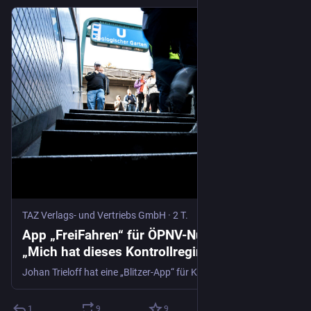
TAZ Verlags- und Vertriebs GmbH
·
2 T.
App „FreiFahren“ für ÖPNV-NutzerInnen:
„Mich hat dieses Kontrollregime emotional
sehr aufgebracht“
Johan Trieloff hat eine „Blitzer-App“ für Kontrollen im ÖPNV entwickelt. Er erklärt, wie das geht, und warum er keine ethischen Bedenken hat.
1
9
9