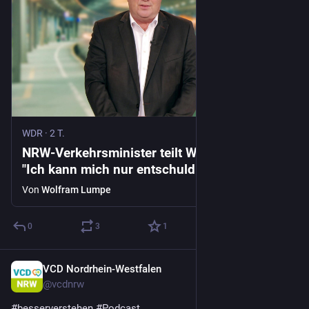
WDR
·
2 T.
NRW-Verkehrsminister teilt Wut auf Bahn |
"Ich kann mich nur entschuldigen"
Von
Wolfram Lumpe
0
3
1
VCD Nordrhein-Westfalen
1 T.
*
@
vcdnrw
#
besserverstehen
#
Podcast