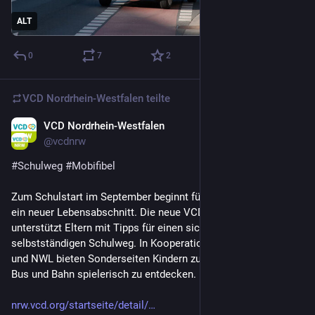
ALT
0
7
2
VCD Nordrhein-Westfalen
teilte
VCD Nordrhein-Westfalen
29. Juli
@
vcdnrw
#
Schulweg
#
Mobifibel
Zum Schulstart im September beginnt für viele Kinder in NRW 
ein neuer Lebensabschnitt. Die neue VCD-Mobilitätsfibel 
unterstützt Eltern mit Tipps für einen sicheren, 
selbstständigen Schulweg. In Kooperation mit VRR, VRS, AVV 
und NWL bieten Sonderseiten Kindern zudem die Möglichkeit, 
Bus und Bahn spielerisch zu entdecken.
nrw.vcd.org/startseite/detail/