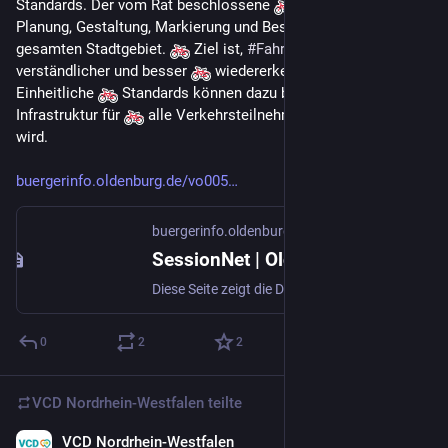
Standards. Der vom Rat beschlossene 
 Leitfaden regelt 
Planung, Gestaltung, Markierung und Beschilderung 
 im 
gesamten Stadtgebiet. 
 Ziel ist, 
#
Fahrradstraßen
 intuitiver, 
verständlicher und besser 
 wiedererkennbar zu gestalten. 
Einheitliche 
 Standards können dazu beitragen, dass die 
Infrastruktur für 
 alle Verkehrsteilnehmenden 
 klarer 
wird. 
buergerinfo.oldenburg.de/vo005
buergerinfo.oldenburg.de
SessionNet | Oldenburger Leitfaden für die Einrichtung von Fahrradstraßen
Diese Seite zeigt die Detailinformationen zu einer Vorlage an. Neben allgemeinen Informationen und Dokumenten wird die Beratungsfolge der Vorlage dargestellt.
0
2
2
VCD Nordrhein-Westfalen
teilte
VCD Nordrhein-Westfalen
1 T.
*