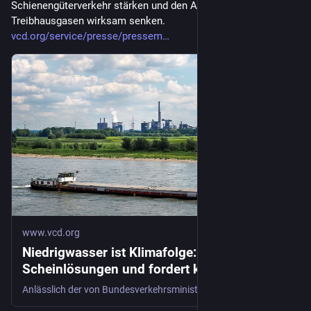
Schienengüterverkehr stärken und den Ausstoß von 
Treibhausgasen wirksam senken. 
vcd.org/service/presse/pressem
www.vcd.org
Niedrigwasser ist Klimafolge: VCD warnt vor
Scheinlösungen und fordert konsequenten
Klimaschutz
Anlässlich der von Bundesverkehrsminister Steffen Bilger einberufenen Fachkonferenz zu Niedrigwasser fordert der ökologische Verkehrsclub VCD langfristige Lösungen im Umgang mit den Folgen der Klimakrise. Statt allein auf den Ausbau der Wasserstraßen zu setzen, muss die Verkehrspolitik klimaresiliente Flüsse erhalten, den Schienengüterverkehr stärken und den Ausstoß von Treibhausgasen wirksam senken.