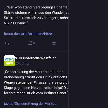
… Wer Wohlstand, Versorgungssicherheit und industrielle 
Stärke sichern will, muss den Wandel jetzt gestalten, statt alte 
Strukturen künstlich zu verlängern, schreibt Klimaforscher 
Niklas Höhne.“
focus.de/earth/experten/hitze-
0
0
0
VCD Nordrhein-Westfalen
1 T.
@
vcdnrw
„Sondersitzung der Verkehrsminister
Brandenburg erhöht den Druck auf den Bund
Wegen steigender 
#
Trassenpreise
 prüft Brandenburg, eine 
Klage gegen den Netzbetreiber InfraGO zu unterstützen. Grüne 
fordern mehr Druck vom Berliner Senat.“
taz.de/Sondersitzung-der-Verke