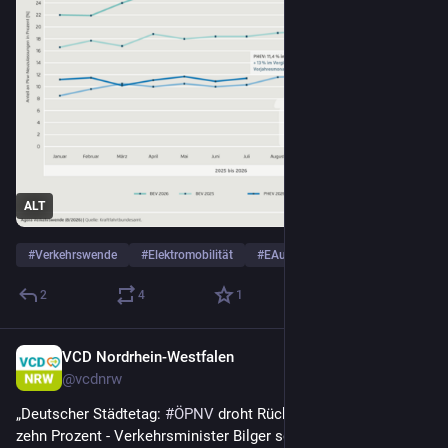
ALT
#
Verkehrswende
#
Elektromobilität
#
EAuto
… und 1 weiterer
2
4
1
VCD Nordrhein-Westfalen
17 Std.
@
vcdnrw
„Deutscher Städtetag: 
#
ÖPNV
 droht Rückgang um mehr als 
zehn Prozent - Verkehrsminister Bilger soll Mobilitätspakt 