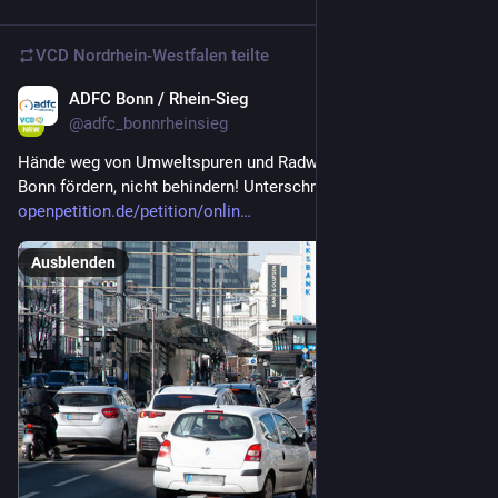
VCD Nordrhein-Westfalen
teilte
ADFC Bonn / Rhein-Sieg
15 Std.
@
adfc_bonnrheinsieg
Hände weg von Umweltspuren und Radwegen! Radverkehr in 
Bonn fördern, nicht behindern! Unterschreibt die Petition:
openpetition.de/petition/onlin
Ausblenden