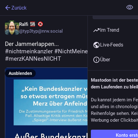
Zurück
Ralfi
Im Trend
@
typ3typ@nrw.social
Der Jammerlappen...
Live-Feeds
#
nichtmeinkanzler
#
NichtMeineBundesregierung
#
merzKANNesNICHT
Über
Ausblenden
Mastodon ist der best
dem Laufenden zu blei
Du kannst jedem im Fe
und alles in chronolog
Reihenfolge sehen. Kei
Werbung oder Clickbai
Konto erst