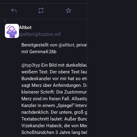
Altbot
29. Apr.
@
altbot@fuzzies.wtf
Bereitgestellt von 
@
altbot
, privat und lokal generiert 
mit Gemma4:26b
@
typ3typ
 Ein Bild mit dunkelblauem Hintergrund und 
weißem Text. Der obere Text lautet: „Kein 
Bundeskanzler vor mir hat so etwas ertragen müssen“, 
sagt Merz über Anfeindungen. Darunter folgt in 
kleinerer Schrift: Die Zustimmungswerte für Friedrich 
Merz sind im freien Fall. Allseitige Kritik stimmt den 
Kanzler in einem „Spiegel“-Interview äußerst 
nachdenklich. Der untere, groß geschriebene 
Textabschnitt lautet: Außer Bundeskanzler Scholz und 
Vizekanzler Habeck, die von Merz und seinen 
Schoßhündchen 3 Jahre lang beleidigt und 