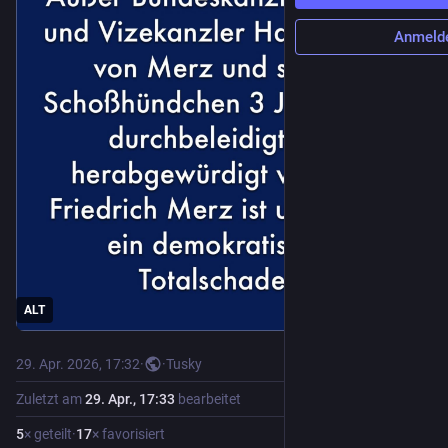
Anmeld
ALT
29. Apr. 2026, 17:32
·
·
Tusky
Zuletzt am
29. Apr., 17:33
bearbeitet
5
× geteilt
·
17
× favorisiert