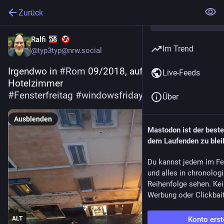
Zurück
Ralfi
Im Trend
@
typ3typ@nrw.social
Irgendwo in 
#
Rom
 09/2018, aufgenommen vom 
Live-Feeds
Hotelzimmer 
#
Fensterfreitag
#
windowsfriday
Über
Ausblenden
Mastodon ist der best
dem Laufenden zu blei
Du kannst jedem im Fe
und alles in chronolog
Reihenfolge sehen. Kei
Werbung oder Clickbai
ALT
Konto erst