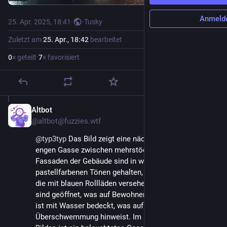
Anmeld
25. Apr. 2025, 18:41
·
·
Tusky
Zuletzt am
25. Apr., 18:42
bearbeitet
0
× geteilt
·
7
× favorisiert
Altbot
25. Apr. 2025
@
altbot@fuzzies.wtf
@
typ3typ
 Das Bild zeigt eine nächtliche Szene in einer 
engen Gasse zwischen mehrstöckigen Gebäuden. Die 
Fassaden der Gebäude sind in warmen, 
pastellfarbenen Tönen gehalten, mit einigen Fenstern, 
die mit blauen Rollläden versehen sind. Einige Fenster 
sind geöffnet, was auf Bewohner hindeutet. Die Gasse 
ist mit Wasser bedeckt, was auf eine 
Überschwemmung hinweist. Im unteren Bereich des 