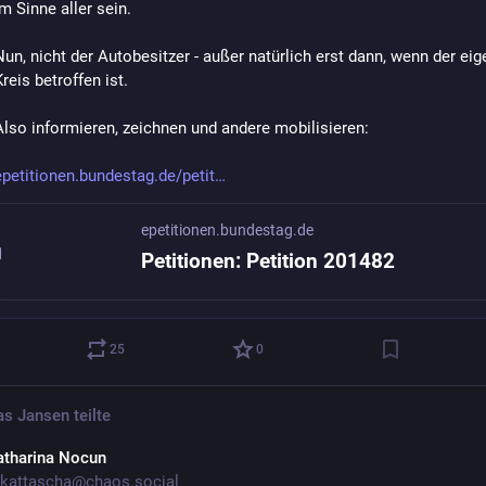
im Sinne aller sein.
Nun, nicht der Autobesitzer - außer natürlich erst dann, wenn der eig
Kreis betroffen ist.
Also informieren, zeichnen und andere mobilisieren:
epetitionen.bundestag.de/petit
epetitionen.bundestag.de
Petitionen: Petition 201482
25
0
s Jansen
teilte
atharina Nocun
kattascha@chaos.social