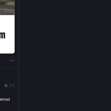
1 T.
ahrrad 