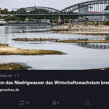
chau.de
·
1 T.
m das Niedrigwasser das Wirtschaftswachstum bre
gesschau.de
139
8