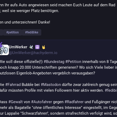
n Ihr aufs Auto angewiesen seid machen Euch Leute auf dem Rad 
, weil sie weniger Platz benötigen.
len und unterzeichnen! Danke!
#
petition
#
fediBike
UmWerker
@
UmWerker@hachyderm.io
ie soll diese offizielle(!) 
#
Bundestag
#
Petition
 innerhalb von 8 Tage
noch knapp 20.000 Unterschriften generieren? Wo sich Viele lieber in
nutzlosen Eigenlob-Angeboten vergeblich verausgaben?
Die 
#
Fahrrad
 Bubble bei 
#
Mastodon
 dürfte zwar zahlreich genug sein
dafür müssten Profile mit vielen Followern hier aktiv werden. 
#
fedib
Dass 
#
Gewalt
 von 
#
Autofahrer
 gegen 
#
Radfahrer
 und Fußgänger nich
mehr als Bagatelle "ohne öffentliches Interesse" eingestellt, im Gege
zur Lappalie "Schwarzfahren", sondern strafrechtlich verfolgt wird, sol