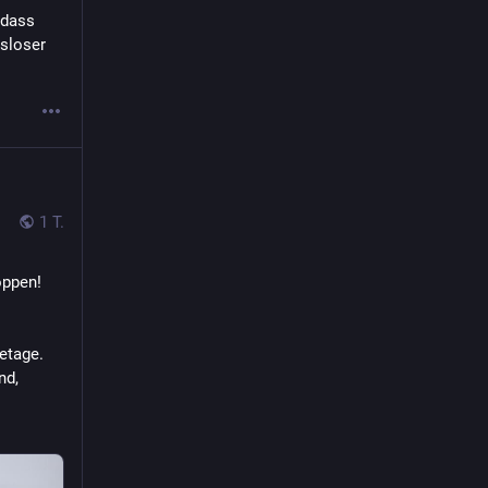
dass 
sloser 
1 T.
oppen!
etage.
d, 