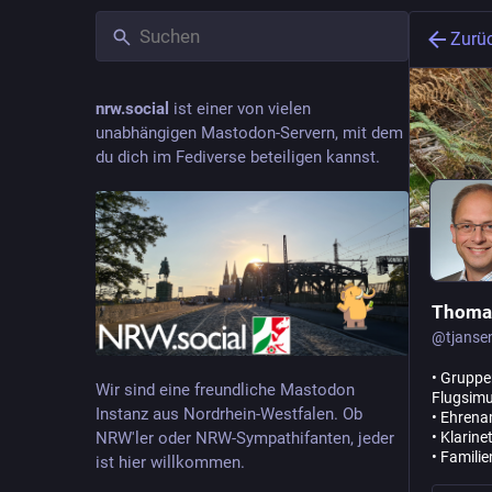
Zurü
nrw.social
ist einer von vielen
unabhängigen Mastodon-Servern, mit dem
du dich im Fediverse beteiligen kannst.
Thoma
@
tjanse
• Gruppe
Wir sind eine freundliche Mastodon
Flugsimu
Instanz aus Nordrhein-Westfalen. Ob
• Ehrena
NRW'ler oder NRW-Sympathifanten, jeder
• Klarin
• Famili
ist hier willkommen.