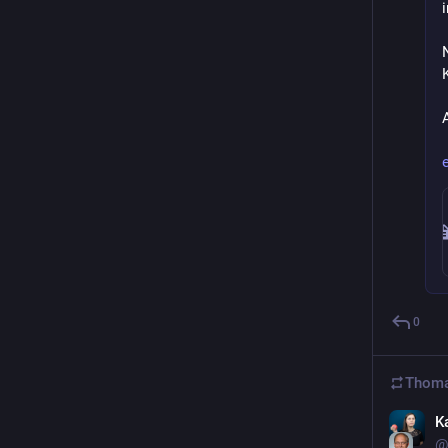
0
Thoma
K
@