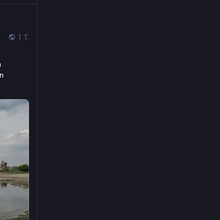
1 T.
 
n 