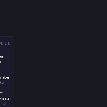
2 T.
n 
 
, aber 
ike
t 
nsatz 
lte 