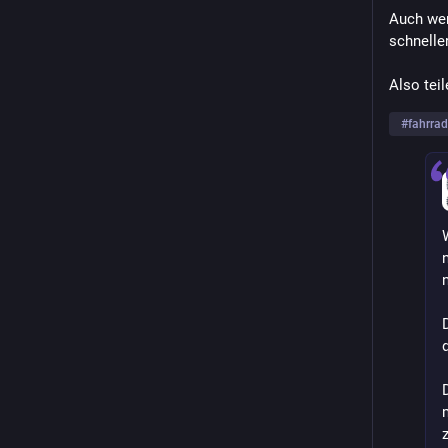
Auch wen
schneller
Also tei
#
fahrrad
W