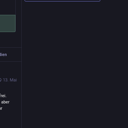
dien
13. Mai
ei. 
aber 
r 