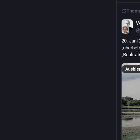
Thoma
V
@
20. Juni 
„überbet
„Realitä
Ausble