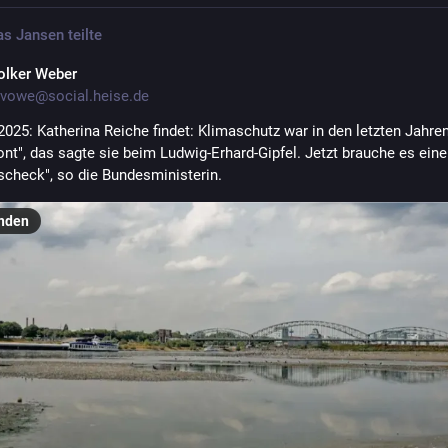
s Jansen
teilte
olker Weber
vowe@social.heise.de
2025: Katherina Reiche findet: Klimaschutz war in den letzten Jahren
ont", das sagte sie beim Ludwig-Erhard-Gipfel. Jetzt brauche es eine
tscheck", so die Bundesministerin.
nden