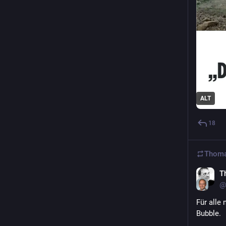
ALT
18
Thoma
T
@
Für alle 
Bubble.