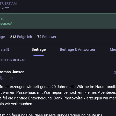
TRIERT AM
r. 2022
ITE
nsen.eu/
äge
213
Folge ich
72
Follower
stellt
Beiträge
Beiträge & Antworten
Me
FTETER BEITRAG
homas Jansen
tjansen
onat erzeugen wir seit genau 20 Jahren alle Wärme im Haus fossilfr
it war ein Passivhaus mit Wärmepumpe noch ein kleines Abenteuer, 
ifel die richtige Entscheidung. Dank Photovoltaik erzeugen wir meh
als wir verbrauchen.
 mich fassungslos, dass unsere Bundesregierung heute ins 