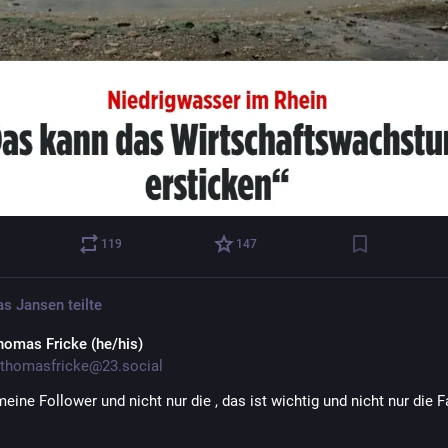
119
147
s Jansen
teilte
homas Fricke (he/his)
thomasfricke@23.social
meine Follower und nicht nur die , das ist wichtig und nicht nur die F