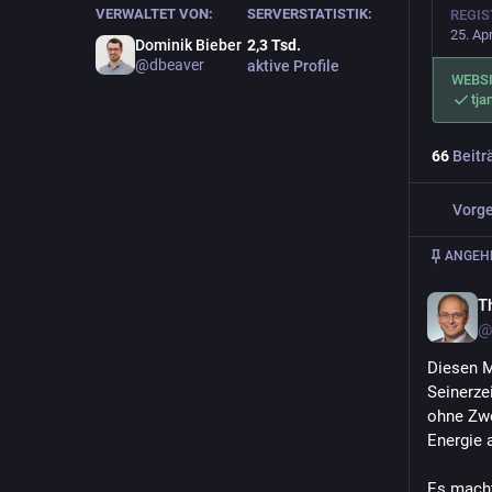
VERWALTET VON:
SERVERSTATISTIK:
REGIS
25. Ap
Dominik Bieber
2,3
Tsd.
@
dbeaver
aktive Profile
WEBS
tja
66
Beitr
Vorge
ANGEHE
T
@
Diesen M
Seinerze
ohne Zwe
Energie 
Es macht