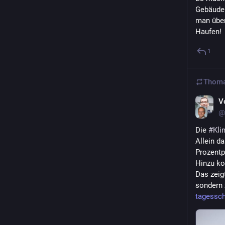
Gebäudem
man über
Haufen!
1
Thoma
V
@
Die 
#
Kli
Allein da
Prozentp
Hinzu ko
Das zeig
sondern 
tagessch