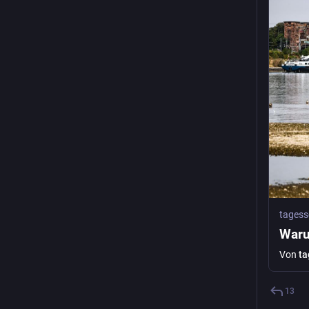
tagess
Waru
Von
ta
13