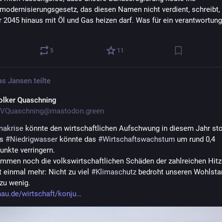
odernisierungsgesetz, das diesen Namen nicht verdient, schreibt, 
 2045 hinaus mit Öl und Gas heizen darf. Was für ein verantwortung
5
11
s Jansen
teilte
olker Quaschning
VQuaschning@mastodon.green
makrise
 könnte den wirtschaftlichen Aufschwung in diesem Jahr st
s 
#
Niedrigwasser
 könnte das 
#
Wirtschaftswachstum
 um rund 0,4 
unkte verringern.
mmen noch die volkswirtschaftlichen Schäden der zahlreichen Hitz
t einmal mehr: Nicht zu viel 
#
Klimaschutz
 bedroht unseren Wohlstan
zu wenig.
au.de/wirtschaft/konju