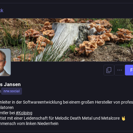
ck
F
s Jansen
n
nrw.social
nleiter in der Softwareentwicklung bei einem großen Hersteller von profes
latoren
mtler bei
#
Kolping
ettist mit einer Leidenschaft für Melodic Death Metal und Metalcore
enmensch vom linken Niederrhein