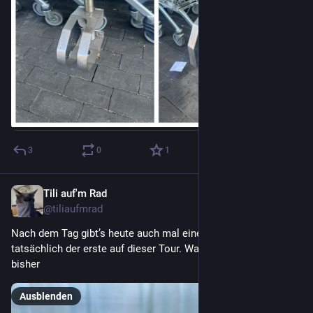
3
0
1
Tili auf'm Rad
1. Juli
@
tiliaufmrad
Nach dem Tag gibt’s heute auch mal einen Whisky
tatsächlich der erste auf dieser Tour. War einfach zu warm 
bisher
Ausblenden