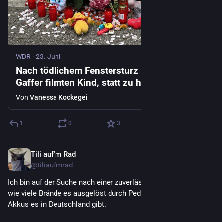
WDR
·
23. Juni
Nach tödlichem Fenstersturz in Wuppertal |
Gaffer filmten Kind, statt zu helfen
Von
Vanessa Kockegei
1
0
3
Tili auf'm Rad
18. Juni
@
tiliaufmrad
Ich bin auf der Suche nach einer zuverlässigen Statistik/Zahl, 
wie viele Brände es ausgelöst durch Pedelec oder E-Bike 
Akkus es in Deutschland gibt.