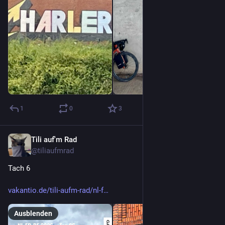
1
0
3
Tili auf'm Rad
2. Juli
@
tiliaufmrad
Tach 6
vakantio.de/tili-aufm-rad/nl-f
Ausblenden