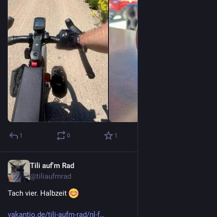
1
0
1
Tili auf'm Rad
30. Juni
@
tiliaufmrad
Tach vier. Halbzeit 
vakantio.de/tili-aufm-rad/nl-f