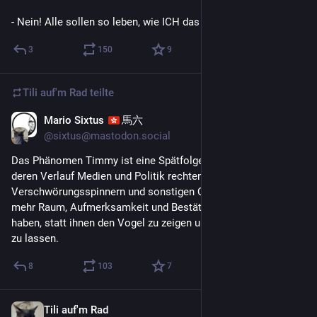
- Nein! Alle sollen so leben, wie ICH das will! DIESE Freiheit!
3
150
9
Tili auf'm Rad
teilte
Mario Sixtus
馬六
5. Juni
@
sixtus@mastodon.social
Das Phänomen Timmy ist eine Spätfolge der Pandemie, in 
deren Verlauf Medien und Politik rechten Esoterikern, 
Verschwörungsspinnern und sonstigen Querpfosten immer 
mehr Raum, Aufmerksamkeit und Bestätigung geschenkt 
haben, statt ihnen den Vogel zu zeigen und sie einfach stehen 
zu lassen.
8
103
7
Tili auf'm Rad
4. Juni
*