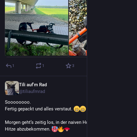
1
1
3
Tili auf'm Rad
26. Juni
@
tiliaufmrad
Soooooooo. 
Fertig gepackt und alles verstaut. 
Morgen geht’s zeitig los, in der naiven Hoffnung dann weniger 
Hitze abzubekommen. 