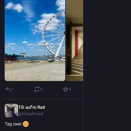
1
0
0
Tili auf'm Rad
28. Juni
@
tiliaufmrad
Tag zwei 