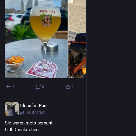
1
0
1
Tili auf'm Rad
1. Juli
@
tiliaufmrad
Sie waren stets bemüht.
Lidl Dünnkirchen