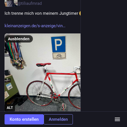
@
tiliaufmrad
Ich trenne mich von meinem Jungtimer 
kleinanzeigen.de/s-anzeige/vin
Ausblenden
ALT
Konto erstellen
Anmelden
1
4
1