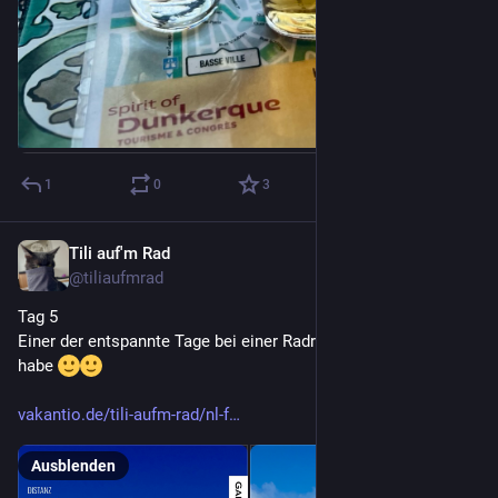
1
0
3
Tili auf'm Rad
1. Juli
@
tiliaufmrad
Tag 5
Einer der entspannte Tage bei einer Radreise, die ich je erlebt 
habe 
vakantio.de/tili-aufm-rad/nl-f
Ausblenden