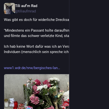
Tili auf'm Rad
24. Juni
@
tiliaufmrad
Was gibt es doch für widerliche Drecksarschlöcher! 
"Mindestens ein Passant holte daraufhin sein Handy heraus 
und filmte das schwer verletzte Kind, statt ihm zu helfen."
Ich hab keine Wort dafür was ich an Verachtung für solche 
Individuen (menschlich sein spreche ich hier ab) empfinde.
www1.wdr.de/nrw/bergisches-lan