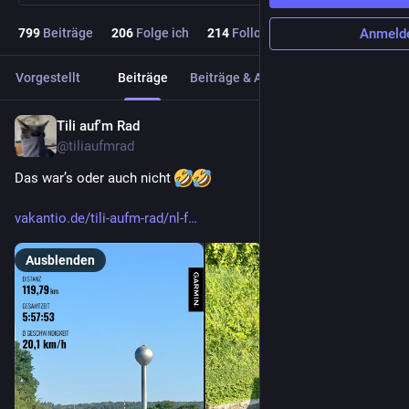
799
Beiträge
206
Folge ich
214
Follower
Anmeld
Vorgestellt
Beiträge
Beiträge & Antworten
Medien
Tili auf'm Rad
4. Juli
@
tiliaufmrad
Das war’s oder auch nicht 
vakantio.de/tili-aufm-rad/nl-f
Ausblenden