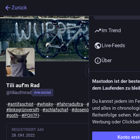
Zurück
Im Trend
Live-Feeds
Über
Folgen
Mastodon ist der best
Tili auf'm Rad
dem Laufenden zu blei
@
tiliaufmrad
nrw.social
Du kannst jedem im Fe
-
#
antifaschist
- -
#
whisky
- -
#
fahrradultra
- -
#
laufen
- -
und alles in chronolog
#
linksgrünversift
- -
#
schlafschaf
- -
#
dosenöffner
- -
#
schottland
- -
Reihenfolge sehen. Kei
#
goth
- -
#
POII7FI
-
Werbung oder Clickbai
REGISTRIERT AM
28. Okt. 2022
Konto erst