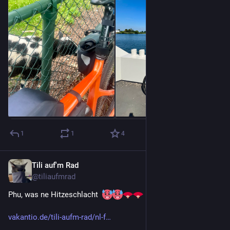
1
1
4
Tili auf'm Rad
27. Juni
@
tiliaufmrad
Phu, was ne Hitzeschlacht  
vakantio.de/tili-aufm-rad/nl-f