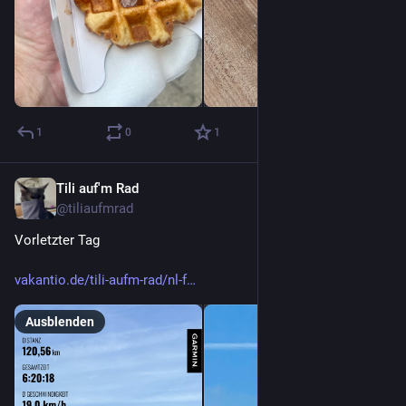
1
0
1
Tili auf'm Rad
3. Juli
@
tiliaufmrad
Vorletzter Tag 
vakantio.de/tili-aufm-rad/nl-f
Ausblenden