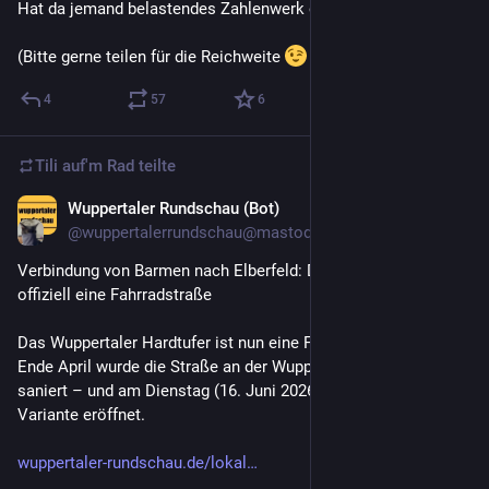
Hat da jemand belastendes Zahlenwerk oder eine Quelle?
(Bitte gerne teilen für die Reichweite 
 )
4
57
6
Tili auf'm Rad
teilte
Wuppertaler Rundschau (Bot)
16. Juni
@
wuppertalerrundschau@mastodon.social
Verbindung von Barmen nach Elberfeld: Das Hardtufer ist nun 
offiziell eine Fahrradstraße
Das Wuppertaler Hardtufer ist nun eine Fahrradstraße. Seit 
Ende April wurde die Straße an der Wupper umgebaut und 
saniert – und am Dienstag (16. Juni 2026) in der neuen 
Variante eröffnet.
wuppertaler-rundschau.de/lokal