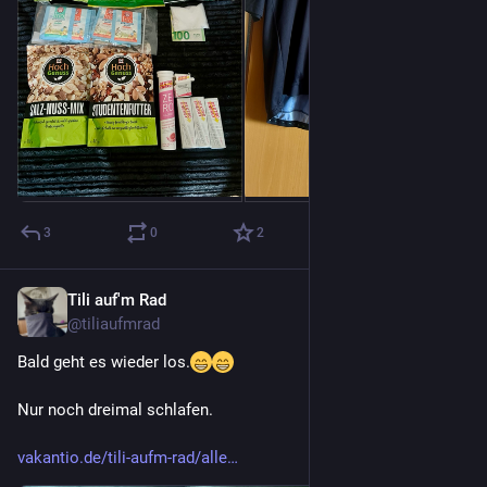
3
0
2
Tili auf'm Rad
24. Juni
@
tiliaufmrad
Bald geht es wieder los.
Nur noch dreimal schlafen.
vakantio.de/tili-aufm-rad/alle