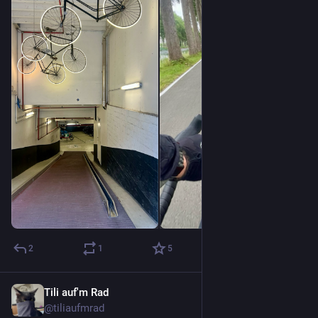
2
1
5
Tili auf'm Rad
29. Juni
@
tiliaufmrad