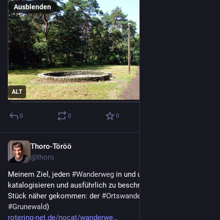
Ausblenden
ALT
0
0
0
Thoro-Töröö
20. Juli 2023
@
thoro
Meinem Ziel, jeden 
#
Wanderweg
 in und um 
#
Duisburg
 zu 
katalogisieren und ausführlich zu beschreiben, wieder ein 
Stück näher gekommen: der 
#
Ortswanderweg
 2 (Zum 
#
Grunewald
)
rotering-net.de/nocat/wanderwe