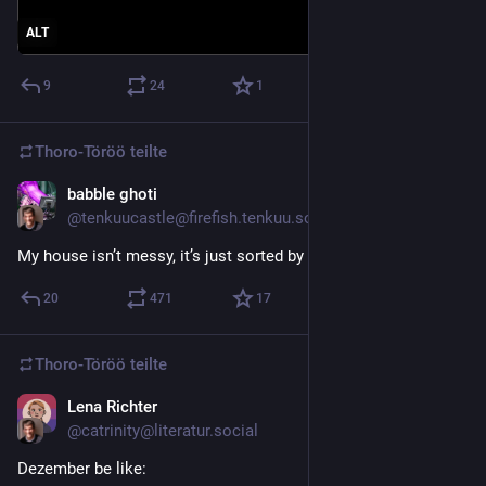
ALT
9
24
1
Thoro-Töröö
teilte
babble ghoti
23. Dez. 2023
@
tenkuucastle@firefish.tenkuu.social
My house isn’t messy, it’s just sorted by Date Last Modified
20
471
17
Thoro-Töröö
teilte
Lena Richter
15. Dez. 2023
@
catrinity@literatur.social
Dezember be like: