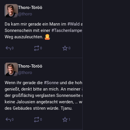
Thoro-Töröö
27. Mai 2022
@
thoro
Da kam mir gerade ein Mann im 
#
Wald
 am helllichten Tag bei 
Sonnenschein mit einer 
#
Taschenlampe
 entgegen, um den 
Weg auszuleuchten. 
0
0
0
Thoro-Töröö
18. Mai 2022
@
thoro
Wenn ihr gerade die 
#
Sonne
 und die hohen 
#
Temperaturen
genießt, denkt bitte an mich. An meiner 
#
Schule
 können auf 
der großflächig verglasten Sonnenseite des Gebäudes leider 
keine Jalousien angebracht werden, … weil das die 
#
Ästhetik
des Gebäudes stören würde. Tjanu.
0
0
1