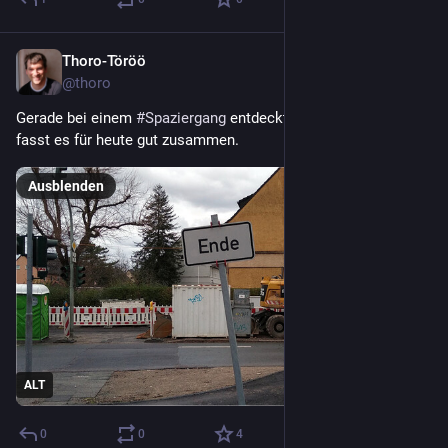
Thoro-Töröö
31. Dez. 2022
@
thoro
Gerade bei einem 
#
Spaziergang
 entdeckt, und ich denke, das 
fasst es für heute gut zusammen.
Ausblenden
ALT
0
0
4