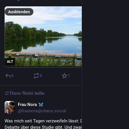
Ausblenden
ALT
0
0
1
Thoro-Töröö
teilte
Frau Nora
13. Juli 2023
*
@
fraunora@chaos.social
Was mich seit Tagen verzweifeln lässt: Dass es keine mediale 
Debatte über diese Studie gibt. Und zwar eine 