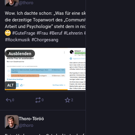
@
thoro
Wow. Ich dachte schon: „Was für eine skurile 
#
Frage
?“, aber 
die derzeitige Topanwort des „Community-Experten für Musik, 
Arbeit und Psychologie“ steht dem in nichts nach. Leute gibt‘s. 
#
GuteFrage
#
Frau
#
Beruf
#
Lehrerin
#
Ingenieurin
#
Rockmusik
#
Chorgesang
Ausblenden
ALT
0
0
2
Thoro-Töröö
8. Juni 2022
@
thoro