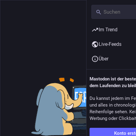
Im Trend
Live-Feeds
Über
Mastodon ist der best
dem Laufenden zu blei
Du kannst jedem im Fe
und alles in chronolog
Reihenfolge sehen. Kei
Werbung oder Clickbai
Konto erst