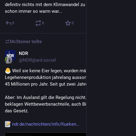
definitiv nichts mit dem Klimawandel zu tun hat und es ja 
schon immer so warm war...
0
0
0
McSteiner
teilte
NDR
19. Juni
@
NDR@ard.social
 Weil sie keine Eier legen, wurden männliche Küken bei der 
Legehennenproduktion jahrelang aussortiert und getötet - rund 
45 Millionen pro Jahr. Seit gut zwei Jahren ist das verboten. 
Aber: Im Ausland gilt die Regelung nicht. Geflügelzüchter 
beklagen Wettbewerbsnachteile, auch Bioverbände kritisieren 
das Gesetz.
ndr.de/nachrichten/info/Kueken