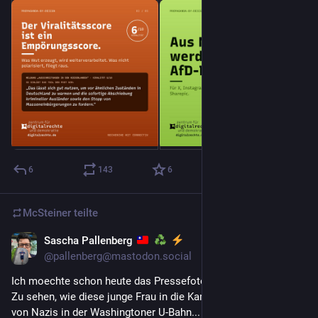
6
143
6
McSteiner
teilte
Sascha Pallenberg
5. Juli
*
@
pallenberg@mastodon.social
Ich moechte schon heute das Pressefoto des Jahres kueren. 
Zu sehen, wie diese junge Frau in die Kamera schaut, umgeben 
von Nazis in der Washingtoner U-Bahn... mich zerreisst es da!