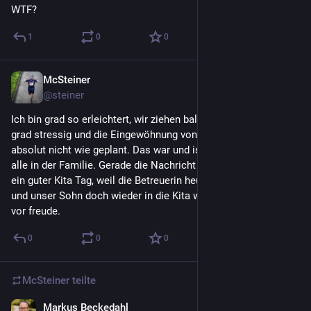
WTF?
1
0
0
McSteiner
8. Juli
@
steiner
Ich bin grad so erleichtert, wir ziehen bald um, die Arbeit ist 
grad stressig und die Eingewöhnung von unserem Sohn lief 
absolut nicht wie geplant. Das war und ist echt viel stress für 
alle in der Familie. Gerade die Nachricht erhalten: Heute war 
ein guter Kita Tag, weil die Betreuerin heute eine andere war 
und unser Sohn doch wieder in die Kita will. Ich könnte heulen 
vor freude.
0
0
0
McSteiner
teilte
Markus Beckedahl
2. Juli