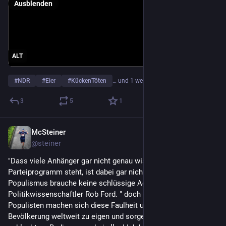
Ausblenden
ALT
#
NDR
#
Eier
#
KückenTöten
… und 1 weiterer
3
5
1
McSteiner
19. Juni
@
steiner
"Dass viele Anhänger gar nicht genau wissen, was im 
Parteiprogramm steht, ist dabei gar nicht so wichtig. 
Populismus brauche keine schlüssige Agenda, so der 
Politikwissenschaftler Rob Ford. " doch das ist wichtig! 
Populisten machen sich diese Faulheit und Dummheit der 
Bevölkerung weltweit zu eigen und sorgen damit für 