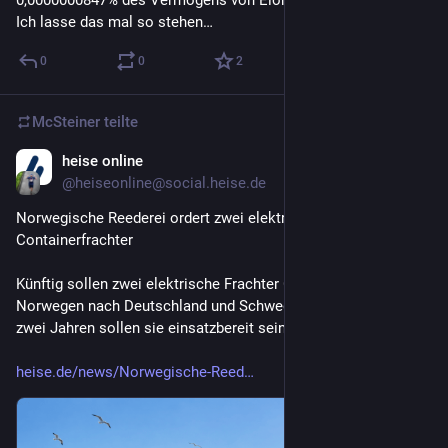
0,0000000847% des Vermögens von Elon Musk.
Ich lasse das mal so stehen…
0
0
2
McSteiner
teilte
heise online
16. Juni
@
heiseonline@social.heise.de
Norwegische Reederei ordert zwei elektrische 
Containerfrachter
Künftig sollen zwei elektrische Frachter Container von 
Norwegen nach Deutschland und Schweden transportieren. In 
zwei Jahren sollen sie einsatzbereit sein.
heise.de/news/Norwegische-Reed