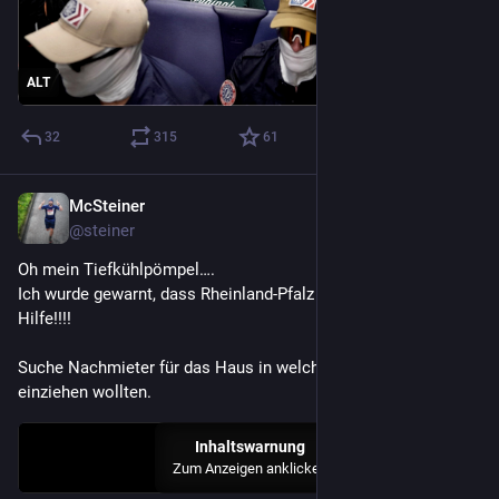
ALT
32
315
61
McSteiner
3. Juli
@
steiner
Oh mein Tiefkühlpömpel….
Ich wurde gewarnt, dass Rheinland-Pfalz „anders“ ist, aber so?! 
Hilfe!!!! 
Suche Nachmieter für das Haus in welches wir im August 
einziehen wollten.
Inhaltswarnung
Zum Anzeigen anklicken