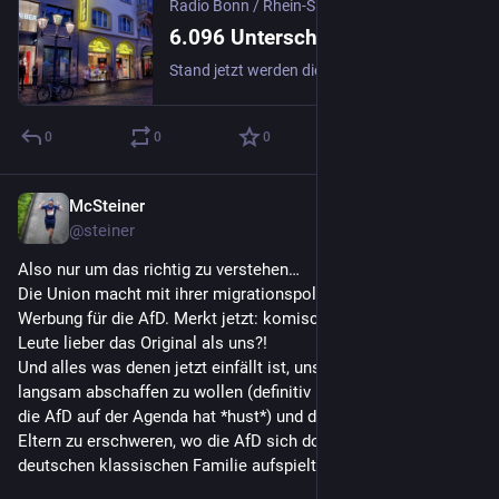
Radio Bonn / Rhein-Sieg
6.096 Unterschriften für die Rettung des Bonner Sterns
Stand jetzt werden die Bonner Stern Lichtspiele am Markt geschlossen – nach einer 110-jährigen Geschichte im November dieses Jahres. Eine Initiative stellt sich dagegen und hat Unterschriften gesammelt – 6.096 kamen zusammen, die die Initiative Supernova jetzt der Bezirksbürgermeisterin Nicole Bonnie übergeben hat.
0
0
0
McSteiner
9. Juli
@
steiner
Also nur um das richtig zu verstehen…
Die Union macht mit ihrer migrationspolitik seit Jahren 
Werbung für die AfD. Merkt jetzt: komisch. Da wählen die 
Leute lieber das Original als uns?!
Und alles was denen jetzt einfällt ist, unsere Demokratie 
langsam abschaffen zu wollen (definitiv kein Thema welches 
die AfD auf der Agenda hat *hust*) und das Leben von neuen 
Eltern zu erschweren, wo die AfD sich doch als Retter der 
deutschen klassischen Familie aufspielt?