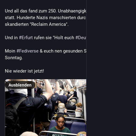
Und all das fand zum 250. Unabhaengigkeitstag der 
#
USA
statt. Hunderte Nazis marschierten durch die Stadt und 
skandierten "Reclaim America".
Und in 
#
Erfurt
 rufen sie "Holt euch 
#
Deutschland
 zurueck!"
Moin 
#
Fediverse
 & euch nen gesunden Start in diesen 
Sonntag.
Nie wieder ist jetzt!
Ausblenden