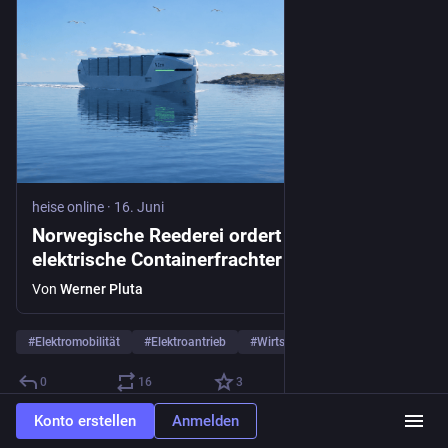
heise online
·
16. Juni
Norwegische Reederei ordert zwei
elektrische Containerfrachter
Von
Werner Pluta
#
Elektromobilität
#
Elektroantrieb
#
Wirtschaft
… und 2 weitere
0
16
3
Konto erstellen
Anmelden
McSteiner
teilte