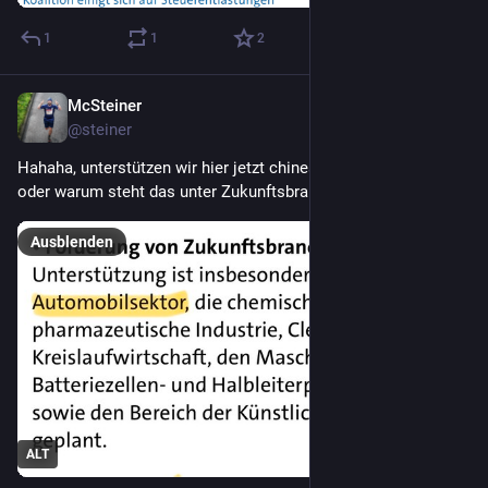
1
1
2
McSteiner
2. Juli
@
steiner
Hahaha, unterstützen wir hier jetzt chinesische Autobauer 
oder warum steht das unter Zukunftsbranche?
Ausblenden
ALT