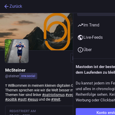
Zurück
Im Trend
Live-Feeds
Über
Folgen
Mastodon ist der best
McSteiner
dem Laufenden zu blei
@
steiner
nrw.social
Du kannst jedem im Fe
​† Willkommen in meinem kleinen digitalen Garten. Lasst uns über
und alles in chronolog
Themen sprechen wie wir die Welt besser machen können. Meine
Reihenfolge sehen. Kei
Themen hier sind linker
#
patriotismus
#
vegan
#
wirtschaft
#
nerd
#
politik
#
gott
#
jesus
und die
#
Welt
.
Werbung oder Clickbai
REGISTRIERT AM
Konto erst