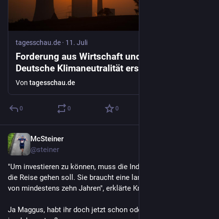
tagesschau.de
·
11. Juli
Forderung aus Wirtschaft und Politik:
Deutsche Klimaneutralität erst 2050
Von
tagesschau.de
0
0
0
McSteiner
11. Juli
@
steiner
"Um investieren zu können, muss die Industrie wissen, wohin 
die Reise gehen soll. Sie braucht eine langfristige Perspektive 
von mindestens zehn Jahren", erklärte Krebber weiter…
Ja Maggus, habt ihr doch jetzt schon oder hab ich mich grad 