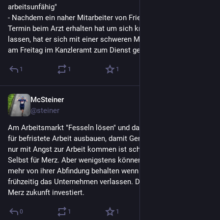
arbeitsunfähig"
- Nachdem ein naher Mitarbeiter von Friedrich Merz keinen 
Termin beim Arzt erhalten hat um sich krankschreiben zu 
lassen, hat er sich mit einer schweren Magendarm Erkrankung 
am Freitag im Kanzleramt zum Dienst gemeldet...
1
1
1
McSteiner
2. Juli
@
steiner
Am Arbeitsmarkt "Fesseln lösen" und dann die Möglichkeiten 
für befristete Arbeit ausbauen, damit Geringverdiener weiterhin 
nur mit Angst zur Arbeit kommen ist schon ein neues Level. 
Selbst für Merz. Aber wenigstens können Gutverdiener jetzt 
mehr von ihrer Abfindung behalten wenn sie wegen unfähigkeit 
frühzeitig das Unternehmen verlassen. Da wurde schon mal in 
Merz zukunft investiert.
0
1
1