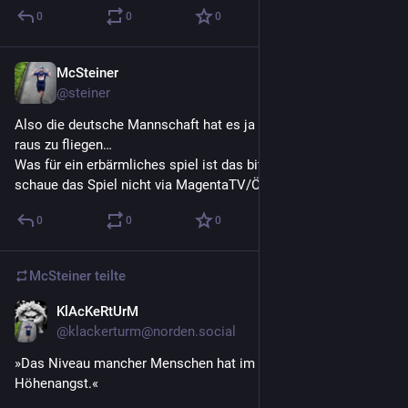
0
0
0
McSteiner
29. Juni
@
steiner
Also die deutsche Mannschaft hat es ja sowas von verdient 
raus zu fliegen… 
Was für ein erbärmliches spiel ist das bitte? (Und ja, ich 
schaue das Spiel nicht via MagentaTV/Öffis…)
0
0
0
McSteiner
teilte
KlAcKeRtUrM
28. Juni
@
klackerturm@norden.social
»Das Niveau mancher Menschen hat im Keller noch 
Höhenangst.«