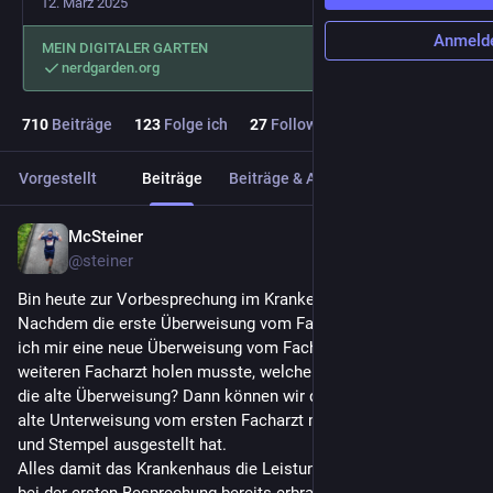
12. März 2025
Anmeld
MEIN DIGITALER GARTEN
nerdgarden.org
710
Beiträge
123
Folge ich
27
Follower
Vorgestellt
Beiträge
Beiträge & Antworten
Medien
McSteiner
6 T.
@
steiner
Bin heute zur Vorbesprechung im Krankenhaus…
Nachdem die erste Überweisung vom Facharzt falsch war und 
ich mir eine neue Überweisung vom Facharzt für einen 
weiteren Facharzt holen musste, welcher mir mit „haben sie 
die alte Überweisung? Dann können wir die übernehmen“ die 
alte Unterweisung vom ersten Facharzt mit neuer Unterschrift 
und Stempel ausgestellt hat. 
Alles damit das Krankenhaus die Leistung abrechnen kann, die 