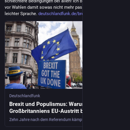
schlechtere Bedingungen bei allen! Ich bin für Wissenstests 
vor Wahlen damit sowas nicht mehr passiert! Gerne auch in 
leichter Sprache. 
deutschlandfunk.de/brexit-folg
Deutschlandfunk
Brexit und Populismus: Warum
Großbritanniens EU-Austritt bis heute
nachwirkt
Zehn Jahre nach dem Referendum kämpft Großbritannien mit Wirtschaftsschwäche, Migration, Populismus und dem Aufstieg von Nigel Farages Reform UK.