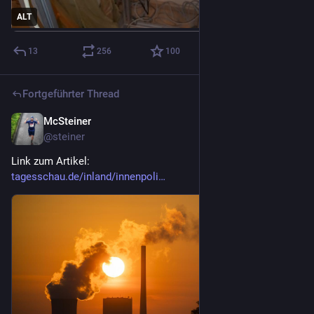
ALT
13
256
100
Fortgeführter Thread
McSteiner
11. Juli
@
steiner
Link zum Artikel: 
tagesschau.de/inland/innenpoli