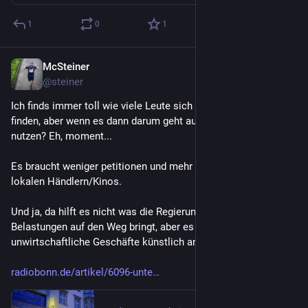
1
0
1
McSteiner
10. Juli
@
steiner
Ich finds immer toll wie viele Leute sich für eine Petition 
finden, aber wenn es dann darum geht auch das Angebot zu 
nutzen? Eh, moment...
Es braucht weniger petitionen und mehr Umsatz bei den 
lokalen Händlern/Kinos. 
Und ja, da hilft es nicht was die Regierung hier gerade mit den 
Belastungen auf den Weg bringt, aber es hilft dann auch nicht 
unwirtschaftliche Geschäfte künstlich am leben zu erhalten.
radiobonn.de/artikel/6096-unte