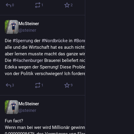
0
1
2
McSteiner
19. Juni
@
steiner
Die 
#
Sperrung
 der 
#
Nordbrücke
 in 
#
Bonn
 ist sicherlich hart für 
alle und die Wirtschaft hat es auch nicht leicht. Was ich nun 
aber lernen musste macht das ganze wirklich zum Desaster! 
Die 
#
Hachenburger
 Brauerei beliefert nicht mehr meinen 
Edeka wegen der Sperrung! Diese Probleme werden natürlich 
von der Politik verschwiegen! Ich fordere Konsequenzen!
3
1
9
McSteiner
16. Juni
@
steiner
Fun fact?
Wenn man bei wer wird Millionär gewinnt, hat man ca. 