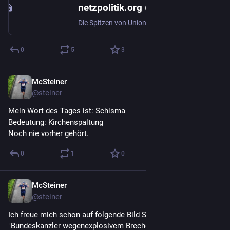
netzpolitik.org (@netzpolitik_feed@chaos.social)
Die Spitzen von Union und SPD wollen die Informationsfreiheit massiv einschränken. Die Zivilgesellschaft zeigt sich entsetzt und spricht vom „schwersten Angriff auf staatliche Transparenz“. #ifg https://netzpolitik.org/2026/informationsfreiheit-schwarz-rot-plant-frontalangriff-auf-journalismus-und-transparenz/
0
5
3
McSteiner
2. Juli
@
steiner
Mein Wort des Tages ist: Schisma 
Bedeutung: Kirchenspaltung
Noch nie vorher gehört.
0
1
0
McSteiner
2. Juli
@
steiner
Ich freue mich schon auf folgende Bild Schlagzeile:
"Bundeskanzler wegenexplosivem Brechdurchfalls 