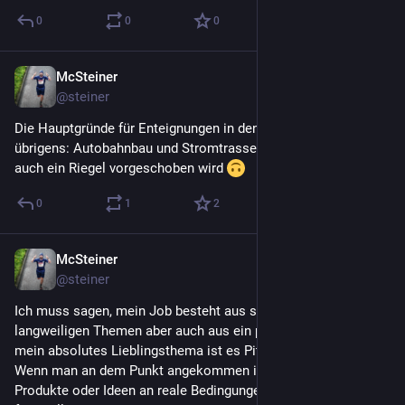
0
0
0
McSteiner
3. Juli
@
steiner
Die Hauptgründe für Enteignungen in den letzten Jahren war 
übrigens: Autobahnbau und Stromtrassenbau. Gut dass da nun 
auch ein Riegel vorgeschoben wird 
0
1
2
McSteiner
2. Juli
@
steiner
Ich muss sagen, mein Job besteht aus sehr vielen 
langweiligen Themen aber auch aus ein paar richtig guten und 
mein absolutes Lieblingsthema ist es Pitche vorzubereiten. 
Wenn man an dem Punkt angekommen ist wo man seine 
Produkte oder Ideen an reale Bedingungen klatscht und 