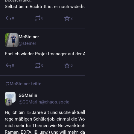
Deutschland…
Selbst beim Rücktritt ist er noch widerlich.
0
0
2
McSteiner
16. Juli
@
steiner
Endlich wieder Projektmanager auf der Arbeit 
0
0
0
McSteiner
teilte
GGMarlin
14. Juli
*
@
GGMarlin@chaos.social
Hi, ich bin 15 Jahre alt und suche aktuell nach einem 
regelmäßigen Schülerjob, einmal die Woche. Ich interessiere 
mich sehr für Themen wie Netzwerktechnik (DWDM/CWDM, 
Raman, EDFA, IB, usw.) und will mehr  dazu lernen und damit 