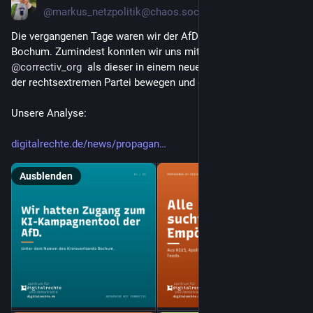
@
markus_netzpolitik@chaos.social
Die vergangenen Tage waren wir der AfD-Kreisverband 
Bochum. Zumindest konnten wir uns mit 
@
digitalrechte
   und 
@
correctiv_org
  als dieser in einem neuen KI-Kampagnentool 
der rechtsextremen Partei bewegen und es ausgiebig testen. 
Unsere Analyse:
digitalrechte.de/news/propagan
Ausblenden