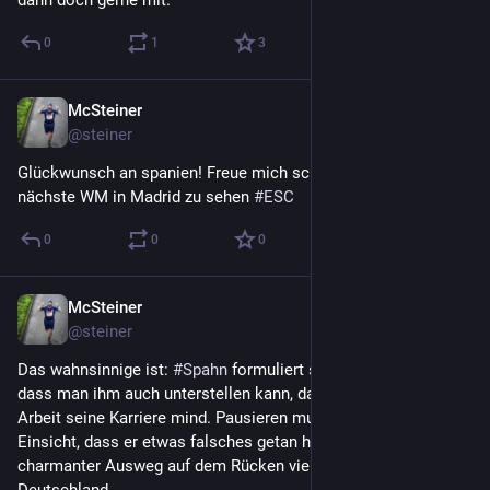
dann doch gerne mit.
0
1
3
McSteiner
19. Juli
@
steiner
Glückwunsch an spanien! Freue mich schon darauf die 
nächste WM in Madrid zu sehen 
#
ESC
0
0
0
McSteiner
18. Juli
@
steiner
Das wahnsinnige ist: 
#
Spahn
 formuliert seine Kündigung so, 
dass man ihm auch unterstellen kann, dass er wegen der care 
Arbeit seine Karriere mind. Pausieren muss. Also keine 
Einsicht, dass er etwas falsches getan hat, sondern ein 
charmanter Ausweg auf dem Rücken vieler Mütter in 