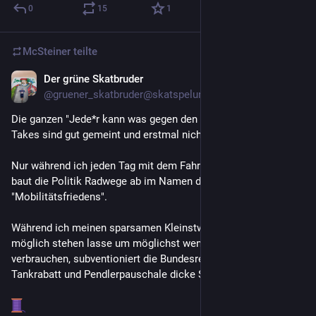
0
15
1
McSteiner
teilte
Der grüne Skatbruder
27. Juni
@
gruener_skatbruder@skatspelunke.eu
Die ganzen "Jede*r kann was gegen den Klimawandel tun"-
Takes sind gut gemeint und erstmal nicht falsch.
Nur während ich jeden Tag mit dem Fahrrad zur Arbeit fahre, 
baut die Politik Radwege ab im Namen des 
"Mobilitätsfriedens".
Während ich meinen sparsamen Kleinstwagen so oft wie 
möglich stehen lasse um möglichst wenig Sprit zu 
verbrauchen, subventioniert die Bundesregierung über 
Tankrabatt und Pendlerpauschale dicke SUVS.