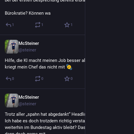
bei der ersten Besprechung bereits erbracht wurden.
Bürokratie? Können wa
1
1
1
McSteiner
22. Juli
@
steiner
Hilfe, die KI macht meinen Job besser als ich. Hoffentlich 
kriegt mein Chef das nicht mit 
0
0
0
McSteiner
19. Juli
@
steiner
Trotz aller „spahn hat abgedankt“ Headlines…
Ich habe es doch trotzdem richtig verstanden, dass er 
weiterhin im Bundestag aktiv bleibt? Das Geld nimmt man 