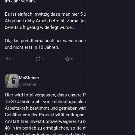
im Jahr vertan?
Es ist einfach irrwitzig dass man hier 5 Jahre länger für den 
Abgrund Lobby Arbeit betreibt. Zumal jedes Argument doch 
bereits oft genug widerlegt wurde…
Ok, das preisthema auch nur wenn man sich jetzt dran setzt 
und nicht erst in 10 Jahren.
1
0
0
McSteiner
10. Juli
@
steiner
Hier wird total vergessen, dass unsere Produktivität seit ca. 
15-20 Jahren mehr von Technologie als von menschlicher 
Arbeitskraft bestimmt und getrieben wird. (Seitdem die 
Gehälter von der Produktivität entkoppelt wurden)
Anstatt hier investitionsverweigerer zu belohnen und ihnen die 
40+h im betrieb zu ermöglichen, sollte man doch eher auf 
bessere Technologien setzen und den Leuten die 