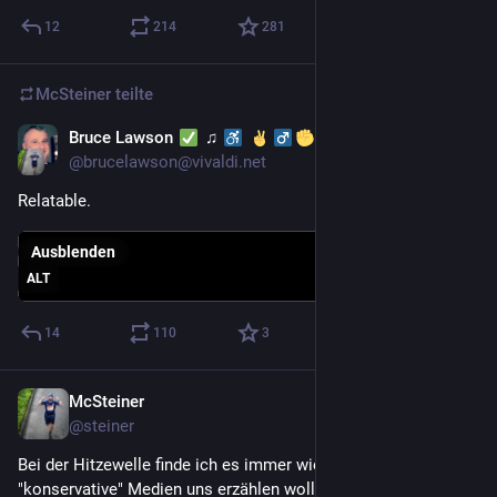
12
214
281
McSteiner
teilte
Bruce Lawson
♫
24. Juni
@
brucelawson@vivaldi.net
Relatable.
Ausblenden
ALT
14
110
3
McSteiner
23. Juni
@
steiner
Bei der Hitzewelle finde ich es immer wieder faszinierend wie 
"konservative" Medien uns erzählen wollen, dass das alles 