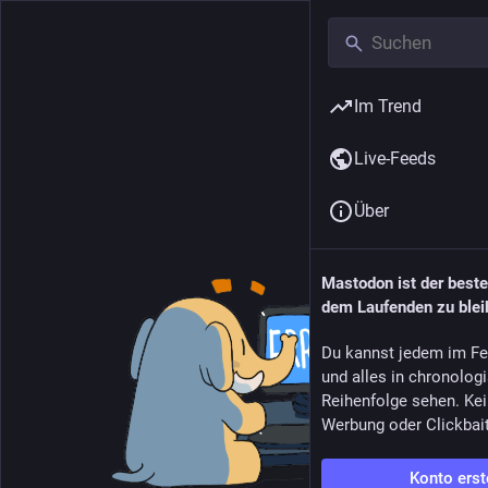
Im Trend
Live-Feeds
Über
Mastodon ist der best
dem Laufenden zu blei
Du kannst jedem im Fe
und alles in chronolog
Reihenfolge sehen. Kei
Werbung oder Clickbai
Konto erst