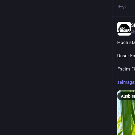
0
S
@
Hoch sta
Unser Fo
#
selm
#
selmagaz
Ausble