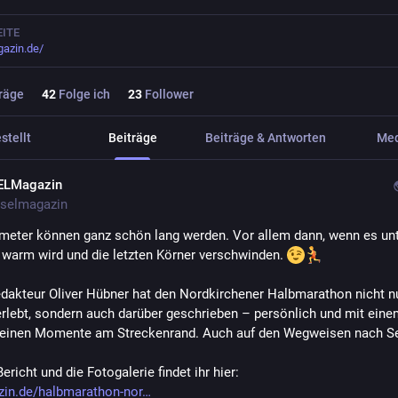
ITE
azin.de/
räge
42
Folge ich
23
Follower
stellt
Beiträge
Beiträge & Antworten
Me
ELMagazin
selmagazin
ometer können ganz schön lang werden. Vor allem dann, wenn es un
warm wird und die letzten Körner verschwinden. 
dakteur Oliver Hübner hat den Nordkirchener Halbmarathon nicht nu
erlebt, sondern auch darüber geschrieben – persönlich und mit einem
kleinen Momente am Streckenrand. Auch auf den Wegweisen nach Se
ericht und die Fotogalerie findet ihr hier: 
in.de/halbmarathon-nor