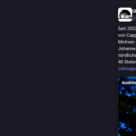
S
@
Seit 202
von Capp
Motiven 
Johannes
nördlich
40 Stelen
selmagaz
Ausble