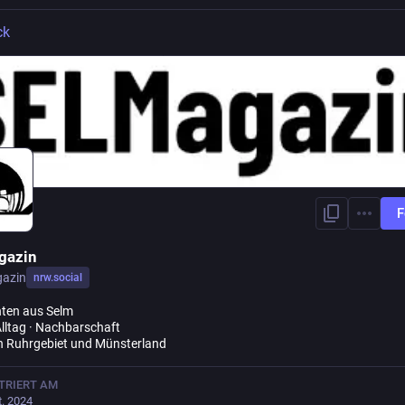
ck
F
gazin
gazin
nrw.social
ten aus Selm
Alltag · Nachbarschaft
 Ruhrgebiet und Münsterland
TRIERT AM
t. 2024