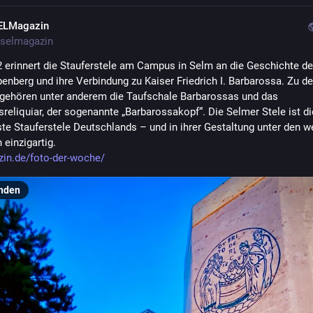
ELMagazin
selmagazin
2 erinnert die Stauferstele am Campus in Selm an die Geschichte der
enberg und ihre Verbindung zu Kaiser Friedrich I. Barbarossa. Zu de
gehören unter anderem die Taufschale Barbarossas und das 
reliquiar, der sogenannte „Barbarossakopf“. Die Selmer Stele ist die
ste Stauferstele Deutschlands – und in ihrer Gestaltung unter den we
 einzigartig.
in.de/foto-der-woche/
nden