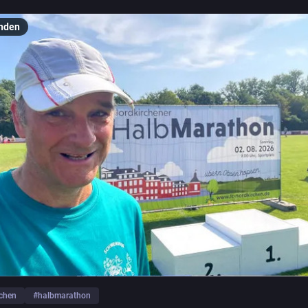
nden
rchen
#
halbmarathon