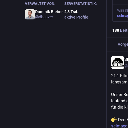
VERWALTET VON:
SERVERSTATISTIK:
WEBSE
Dominik Bieber
2,3
Tsd.
selmag
@
dbeaver
aktive Profile
188
Beit
Vorge
S
@
21,1 Kil
langsam 
Unser Re
laufend 
für die 
 Den B
selmagaz