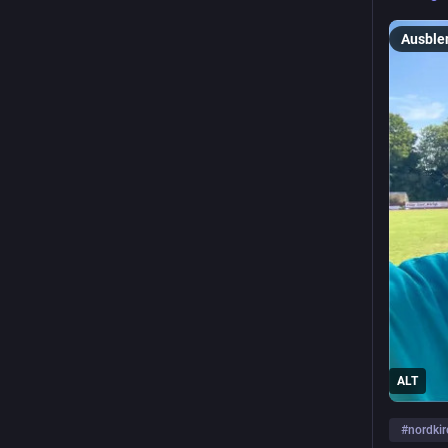
Ausble
ALT
#
nordki