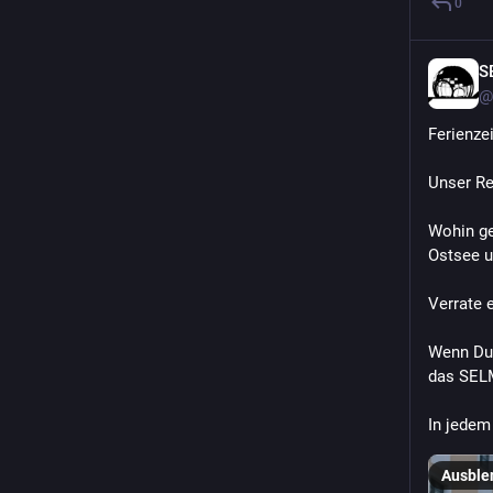
0
S
@
Ferienze
Unser Re
Wohin ge
Ostsee u
Verrate 
Wenn Du 
das SELM
In jedem
Ausble