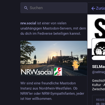
Zurü
nrw.social
ist einer von vielen
unabhängigen Mastodon-Servern, mit dem
du dich im Fediverse beteiligen kannst.
SELMa
@
selma
Geschich
Wir sind eine freundliche Mastodon
Kultur · 
Instanz aus Nordrhein-Westfalen. Ob
Zwischen
NRW'ler oder NRW-Sympathifanten, jeder
ist hier willkommen.
REGIS
09. Ok