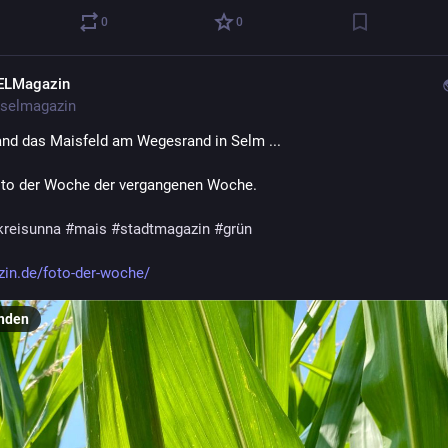
0
0
ELMagazin
selmagazin
nd das Maisfeld am Wegesrand in Selm ... 
to der Woche der vergangenen Woche.
kreisunna
#
mais
#
stadtmagazin
#
grün
in.de/foto-der-woche/
nden