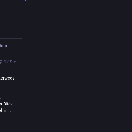
dien
17 Std.
terwegs 
r 
 Blick 
lm ...