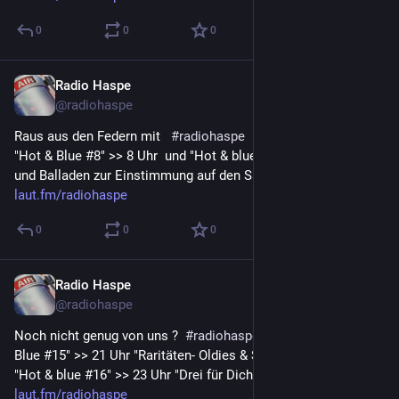
0
0
0
Radio Haspe
8. Juli 2023
@
radiohaspe
Raus aus den Federn mit   
#
radiohaspe
   ! Der Morgen gehört  
"Hot & Blue #8" >> 8 Uhr  und "Hot & blue #5" >>9 Uhr   Rock 
und Balladen zur Einstimmung auf den Samstag !  -> 
laut.fm/radiohaspe
0
0
0
Radio Haspe
7. Juli 2023
@
radiohaspe
Noch nicht genug von uns ?  
#
radiohaspe
  OK ..  20 Uhr "Hot & 
Blue #15" >> 21 Uhr "Raritäten- Oldies & Seltenes" >> 22 Uhr 
"Hot & blue #16" >> 23 Uhr "Drei für Dich" Juni-Replay   -> 
laut.fm/radiohaspe