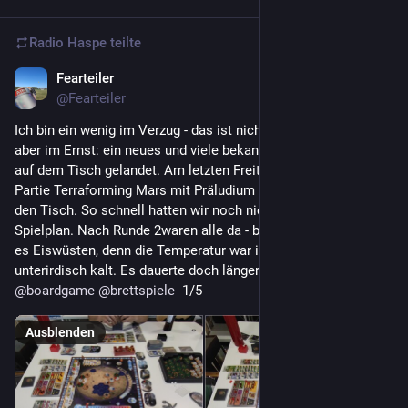
Radio Haspe
teilte
Fearteiler
4. Aug. 2023
*
@
Fearteiler
Ich bin ein wenig im Verzug - das ist nicht gut (höhö). Nun 
aber im Ernst: ein neues und viele bekannte 
#
Brettspiele
 sind 
auf dem Tisch gelandet. Am letzten Freitag kam eine 3er-
Partie Terraforming Mars mit Präludium und Griechenland auf 
den Tisch. So schnell hatten wir noch nie die Ozeane auf dem 
Spielplan. Nach Runde 2waren alle da - besser gesagt waren 
es Eiswüsten, denn die Temperatur war immer noch 
unterirdisch kalt. Es dauerte doch länger als gedacht. 
@
boardgame
@
brettspiele
  1/5
Ausblenden