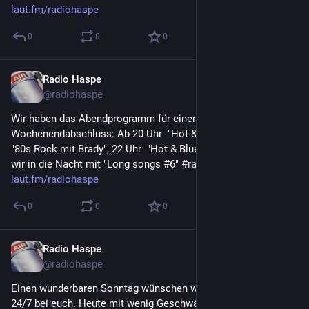
laut.fm/radiohaspe
0
0
0
Radio Haspe
6. Aug. 2023
@
radiohaspe
Wir haben das Abendprogramm für einen guten 
Wochenendabschluss: Ab 20 Uhr  "Hot & blue #10" , 21 Uhr  
"80s Rock mit Brady", 22 Uhr  "Hot & Blue #4"  23 Uh starten 
wir in die Nacht mit "Long songs #6" 
#
radiohaspe
laut.fm/radiohaspe
0
0
0
Radio Haspe
6. Aug. 2023
@
radiohaspe
Einen wunderbaren Sonntag wünschen wie Euch ! Wir sind 
24/7 bei euch. Heute mit wenig Geschwätz und guter Musik. 