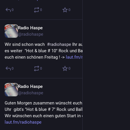
0
0
0
Radio Haspe
7. Juli 2023
@
radiohaspe
Wir sind schon wach  
#
radiohaspe
 Ihr auch ?  Um 8 Uhr geht 
es weiter  "Hot & blue # 10" Rock und Balladen. Wir wünschen 
euch einen schönen Freitag ! -> 
laut.fm/radiohaspe
0
0
0
Radio Haspe
7. Juli 2023
@
radiohaspe
Guten Morgen zusammen wünscht euch  
#
radiohaspe
  Um 7 
Uhr  gibt's "Hot & blue # 7" Rock und Balladen auf die Ohren 
Wir wünschen euch einen guten Start in den Freitag ! -> 
laut.fm/radiohaspe