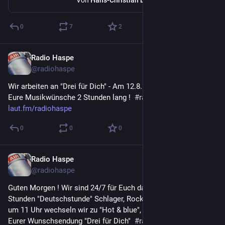
Von
Hans-Christian Dirscherl
0
7
2
Radio Haspe
7. Aug. 2023
@
radiohaspe
Wir arbeiten an "Drei für Dich" - Am 12.8. ab 20 Uhr senden wir 
Eure Musikwünsche 2 Stunden lang !  
#
radiohaspe
laut.fm/radiohaspe
0
0
0
Radio Haspe
7. Aug. 2023
@
radiohaspe
Guten Morgen ! Wir sind 24/7 für Euch da !  Jetzt gleich 2 
Stunden "Deutschstunde" Schlager, Rock und Liedermacher 
um 11 Uhr wechseln wir zu "Hot & blue", ab 12 Uhr die Wdh. 
Eurer Wunschsendung "Drei für Dich"  
#
radiohaspe