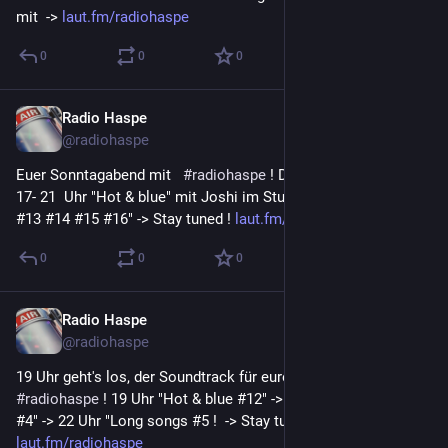
mit  -> 
laut.fm/radiohaspe
0
0
0
Radio Haspe
9. Juli 2023
@
radiohaspe
Euer Sonntagabend mit   
#
radiohaspe
 ! Die Highlights heute :  
17- 21  Uhr "Hot & blue" mit Joshi im Stundentakt die Folgen  
#13 #14 #15 #16" -> Stay tuned ! 
laut.fm/radiohaspe
0
0
0
Radio Haspe
8. Juli 2023
@
radiohaspe
19 Uhr geht's los, der Soundtrack für euren Samstagabend mit  
#
radiohaspe
 ! 19 Uhr "Hot & blue #12" -> 20 Uhr "Long songs 
#4" -> 22 Uhr "Long songs #5 !  -> Stay tuned ! 
laut.fm/radiohaspe