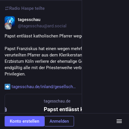
Radio Haspe
teilte
tagesschau
6. Juli 2023
@
tagesschau@ard.social
Papst entlässt katholischen Pfarrer wegen Missbrauchs
Papst Franziskus hat einen wegen mehrfachen Missbrauchs 
verurteilten Pfarrer aus dem Klerikerstand entlassen. Laut dem 
Erzbistum Köln verliere der ehemalige Geistliche damit 
endgültig alle mit der Priesterweihe verbundenen Rechte und 
Privilegien.
tagesschau.de/inland/gesellsch
tagesschau.de
Papst entlässt katholischen Pfarrer wegen Missbrauchs
Von
tagesschau.de
Konto erstellen
Anmelden