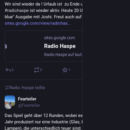
Wir sind wieder da ! Urlaub ist  zu Ende und das Team von 
#
radiohaspe
 ist wieder aktiv. Heute 20 Uhr die neueste "Hot & 
blue" Ausgabe mit Joshi. Freut auch auf die Nuummer 20 !  
sites.google.com/view/radiohas
sites.google.com
Radio Haspe
Radio Haspe auf laut.fm hier hörst Du uns 24 Stunden am Tag 100 % von uns 100 % für Euch ! Bürger*innen-Radio seit 1999 ! Hier findet ihr Musik aus 4 Jahrzehnten und immer mehr Eigenproduktionen. Wir kommen aus dem Bürgerfunk in NRW, seit 2021 gehen wir neue Wege, wir sind rund um die Uhr im
0
0
1
Radio Haspe
teilte
Fearteiler
4. Aug. 2023
@
Fearteiler
Das Spiel geht über 12 Runden, wobei es drei "Jahre" gibt. Pro 
Jahr produziert nur eine Industrie (Glas, Besteck, Kleidung und 
Lampen), die unterschiedlich teuer sind. Es ist meiner 