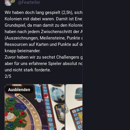
@
Fearteiler
Wir haben doch lang gespielt (2,5h), sicherlich weil die 
Kolonien mit dabei waren. Damit ist Energie wertvoller als im 
Grundspiel, da man damit zu den Kolonien fliegen kann. Wir 
haben nach jedem Zwischenschritt der Abrechnung 
(Auszeichnungen, Meilensteine, Punkte auf Karten, 
Ressourcen auf Karten und Punkte auf dem Brett) immer 
knapp beieinander.
Zuvor haben wir zu sechst Challengers gespielt. Ganz nett, 
aber für uns erfahrene Spieler absolut normale Kost, welche 
und nicht stark forderte.
2/5
Ausblenden