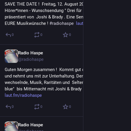
SAVE THE DATE !  Freitag, 12. August 20 Uhr unsere 
Hörer*innen - Wunschsendung " Drei für Dich" EURE MUSIK 
präsentiert von  Joshi & Brady . Eine Sendung so bunt wie 
EURE Musikwünsche ! 
#
radiohaspe
laut.fm/radiohaspe
0
0
0
Radio Haspe
5. Aug. 2023
@
radiohaspe
Guten Morgen zusammen !  Kommt gut durch den Samstag  
und nehmt uns mit zur Unterhaltung. Den ganzen Tag 
wechselnde, Musik, Raritäten und  Seltenes. Ab 20 Uhr "Hot & 
blue"  bis Mitternacht mit Joshi & Brady  ! 
#
radiohaspe
laut.fm/radiohaspe
0
0
0
Radio Haspe
4. Aug. 2023