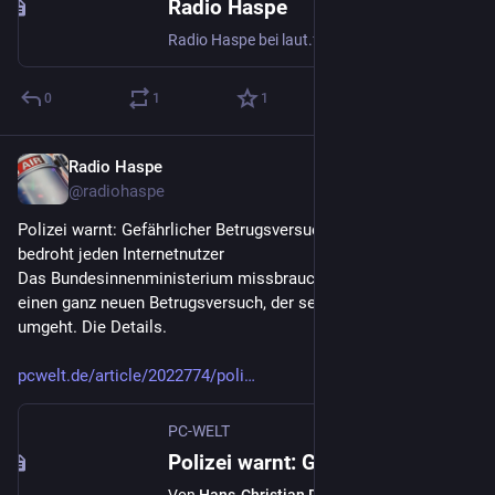
Radio Haspe
Radio Haspe bei laut.fm ! 24 Stunden am Tag / Tage die Woche 365 Tage im Jahr 100 % von uns 100 % für Euch ! Bürger*innen-Radio seit 1999 ! Bei uns gibt's Musik aus 4 Jahrzehnten (60er-90er) und immer mehr Eigenproduktionen. Wir kommen aus dem Bürgerfunk in NRW, seit 2021 gehen wir neue Wege, wir
0
1
1
Radio Haspe
9. Aug. 2023
@
radiohaspe
Polizei warnt: Gefährlicher Betrugsversuch mit Ausweis 
bedroht jeden Internetnutzer
Das Bundesinnenministerium missbrauchen Angreifer für 
einen ganz neuen Betrugsversuch, der seit dieser Woche 
umgeht. Die Details.
pcwelt.de/article/2022774/poli
PC-WELT
Polizei warnt: Gefährlicher Betrugsversuch mit Ausweis bedroht jeden Internetnutzer