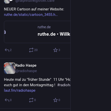
@
ralphruthe@troet.cafe
NEUER Cartoon auf meiner Website:
ruthe.de/static/cartoon_3455.h
ruthe.de
ruthe.de • Willkommen
2
20
3
Radio Haspe
10. Juli 2023
@
radiohaspe
Heute mal zu "früher Stunde"  11 Uhr "Hot & blue" , Joshi bringt 
euch gut in den Montagmittag !  
#
radiohaspe
 -> 
laut.fm/radiohaspe
0
0
0