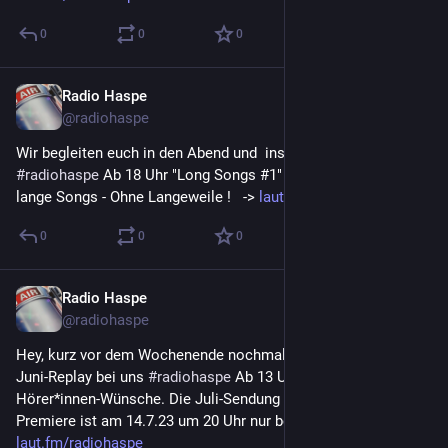
0
0
0
Radio Haspe
7. Juli 2023
@
radiohaspe
Wir begleiten euch in den Abend und  ins Wochenende 
#
radiohaspe
 Ab 18 Uhr "Long Songs #1" Zwei Stunden wirklich 
lange Songs - Ohne Langeweile !   -> 
laut.fm/radiohaspe
0
0
0
Radio Haspe
7. Juli 2023
@
radiohaspe
Hey, kurz vor dem Wochenende nochmal "Drei für Dich"  - Das 
Juni-Replay bei uns 
#
radiohaspe
 Ab 13 Uhr 2 Stunden 
Hörer*innen-Wünsche. Die Juli-Sendung ist in Vorbereitung, 
Premiere ist am 14.7.23 um 20 Uhr nur bei uns !  -> 
laut.fm/radiohaspe