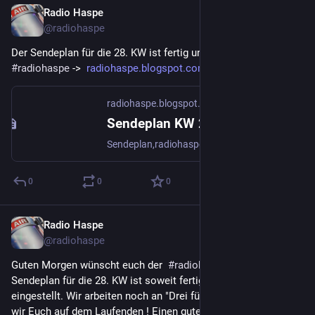
Radio Haspe
10. Juli 2023
@
radiohaspe
Der Sendeplan für die 28. KW ist fertig und für Euch eingestellt 
#
radiohaspe
 ->  
radiohaspe.blogspot.com/p/send
radiohaspe.blogspot.com
Sendeplan KW 28
Sendeplan,radiohaspe,Radio Haspe,laut.fm,Internetradio,Radio,Hagen,Haspe
0
0
0
Radio Haspe
10. Juli 2023
@
radiohaspe
Guten Morgen wünscht euch der  
#
radiohaspe
 Newsdesk. Der 
Sendeplan für die 28. KW ist soweit fertig und für Euch 
eingestellt. Wir arbeiten noch an "Drei für Dich", darüber halten 
wir Euch auf dem Laufenden ! Einen guten Start in die Woche 