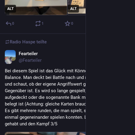
ALT
ALT
0
1
0
Radio Haspe
teilte
Fearteiler
4. Aug. 2023
*
@
Fearteiler
Bei diesem Spiel ist das Glück mit Können in vernünftiger 
Balance. Man deckt bei Battle nach und nach die Karten auf 
und schaut, ob der eigene Angriffswert größer oder gleich des 
Gegenüber ist. Es wird so lange gespielt, bis alle Karten 
aufgedeckt oder die sogenannte Bank mit allen 6 Plätzen 
belegt ist (Achtung: gleiche Karten brauchen nur einen Platz). 
Es gibt mehrere runden, die man spielt, so dass alle Spieler 
einmal gegeneinander spielen konnten. Leider zwei mal Pech 
gehabt und den Kampf 3/5