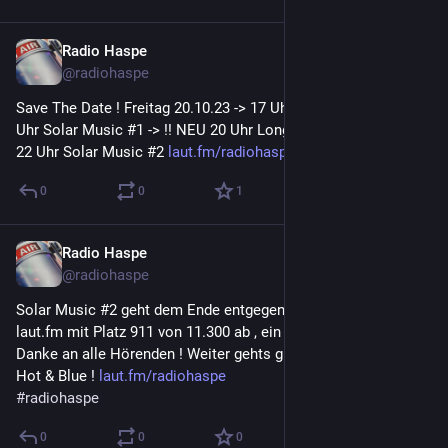
Radio Haspe
18. Okt. 2023
@
radiohaspe
Save The Date ! Freitag 20.10.23 -> 17 Uhr Hot&blue #25 -> 18 
Uhr Solar Music #1 -> !! NEU 20 Uhr Long Songs #7 NEU !!-> 
22 Uhr Solar Music #2 
laut.fm/radiohaspe
0
0
1
Radio Haspe
6. Okt. 2023
@
radiohaspe
Solar Music #2 geht dem Ende entgegen, wir schließen auf 
laut.fm mit Platz 911 von 11.300 ab , ein super Ergebnis ! 
Danke an alle Hörenden ! Weiter gehts gleich mit Joshi und 
Hot & Blue ! 
laut.fm/radiohaspe
#
radiohaspe
0
0
0