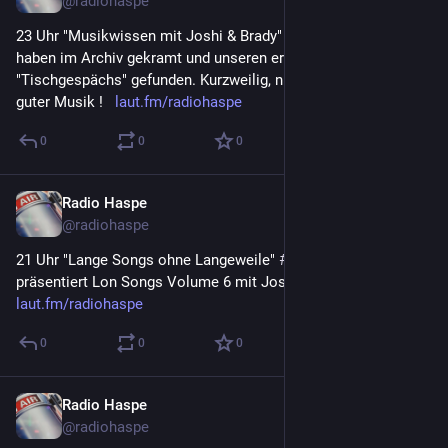
@
radiohaspe
23 Uhr "Musikwissen mit Joshi & Brady" 
#
radiohaspe
 Wir 
haben im Archiv gekramt und unseren ersten Versuch eines 
"Tischgespächs" gefunden. Kurzweilig, nicht perfekt aber mit 
guter Musik !   
laut.fm/radiohaspe
0
0
0
Radio Haspe
4. Aug. 2023
@
radiohaspe
21 Uhr "Lange Songs ohne Langeweile" 
#
radiohaspe
präsentiert Lon Songs Volume 6 mit Joshi.  
laut.fm/radiohaspe
0
0
0
Radio Haspe
4. Aug. 2023
@
radiohaspe