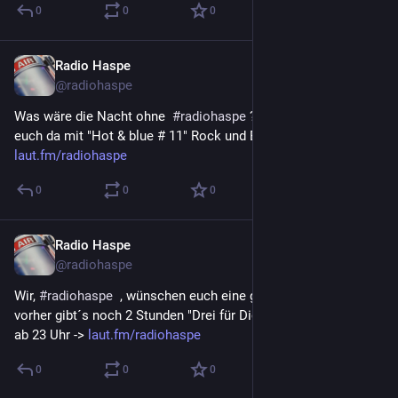
0
0
0
Radio Haspe
6. Juli 2023
@
radiohaspe
Was wäre die Nacht ohne  
#
radiohaspe
 ?  1 Uhr ist Joshi für 
euch da mit "Hot & blue # 11" Rock und Balladen -> 
laut.fm/radiohaspe
0
0
0
Radio Haspe
6. Juli 2023
@
radiohaspe
Wir, 
#
radiohaspe
  , wünschen euch eine gute Nacht, doch 
vorher gibt´s noch 2 Stunden "Drei für Dich" - Das Juni-Replay  
ab 23 Uhr -> 
laut.fm/radiohaspe
0
0
0