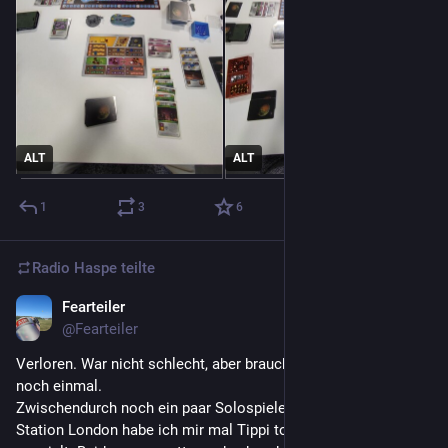
ALT
ALT
1
3
6
Radio Haspe
teilte
Fearteiler
4. Aug. 2023
@
Fearteiler
Verloren. War nicht schlecht, aber braucht nicht zwingend 
noch einmal.
Zwischendurch noch ein paar Solospiele gespielt. Neben Next 
Station London habe ich mir mal Tippi toppi und the Game 