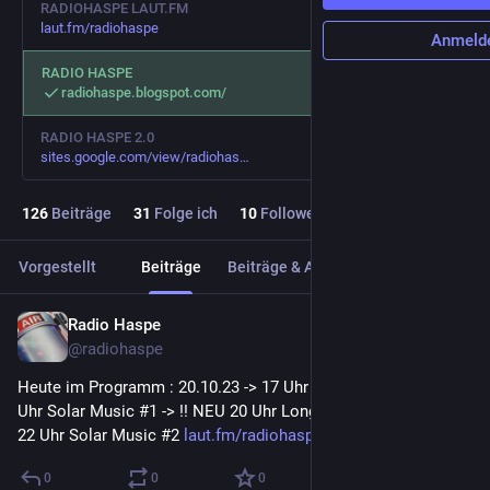
RADIOHASPE LAUT.FM
laut.fm/radiohaspe
Anmeld
RADIO HASPE
radiohaspe.blogspot.com/
RADIO HASPE 2.0
sites.google.com/view/radiohas
126
Beiträge
31
Folge ich
10
Follower
Vorgestellt
Beiträge
Beiträge & Antworten
Medien
Radio Haspe
20. Okt. 2023
@
radiohaspe
Heute im Programm : 20.10.23 -> 17 Uhr Hot&blue #25 -> 18 
Uhr Solar Music #1 -> !! NEU 20 Uhr Long Songs #7 NEU !!-> 
22 Uhr Solar Music #2 
laut.fm/radiohaspe
0
0
0