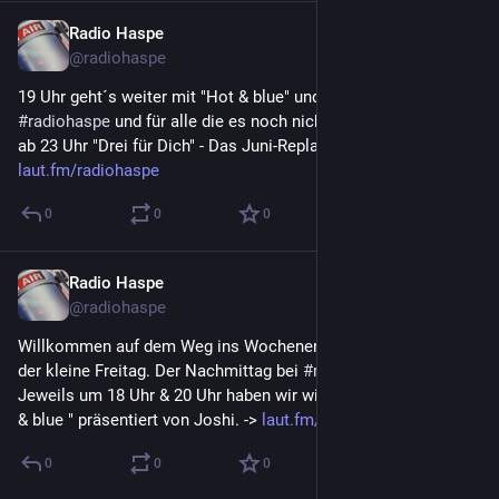
Radio Haspe
6. Juli 2023
@
radiohaspe
19 Uhr geht´s weiter mit "Hot & blue" und Joshi auf  
#
radiohaspe
 und für alle die es noch nicht gehört haben gibt´s 
ab 23 Uhr "Drei für Dich" - Das Juni-Replay -> 
laut.fm/radiohaspe
0
0
0
Radio Haspe
6. Juli 2023
@
radiohaspe
Willkommen auf dem Weg ins Wochenende. Donnerstag ist 
der kleine Freitag. Der Nachmittag bei 
#
radiohaspe
 wird bunt. 
Jeweils um 18 Uhr & 20 Uhr haben wir wieder eine Folge "Hot 
& blue " präsentiert von Joshi. -> 
laut.fm/radiohaspe
0
0
0