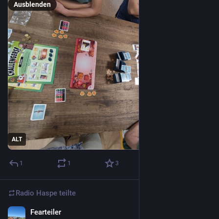
Ausblenden
ALT
1
1
3
Radio Haspe
teilte
Fearteiler
4. Aug. 2023
*