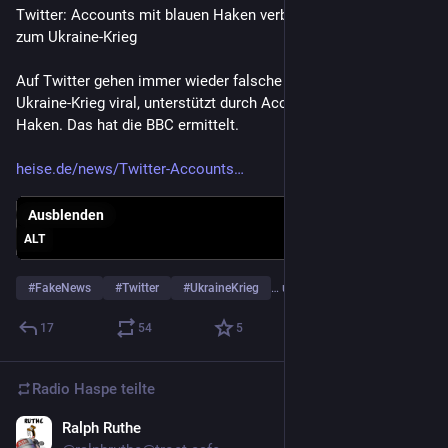
Twitter: Accounts mit blauen Haken verbreiten Fake News 
zum Ukraine-Krieg
Auf Twitter gehen immer wieder falsche Behauptungen zum 
Ukraine-Krieg viral, unterstützt durch Accounts mit den blauen 
Haken. Das hat die BBC ermittelt.
heise.de/news/Twitter-Accounts
Ausblenden
ALT
#
FakeNews
#
Twitter
#
UkraineKrieg
… und 1 weiterer
17
54
5
Radio Haspe
teilte
Ralph Ruthe
10. Juli 2023