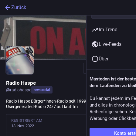
Zurück
Im Trend
Live-Feeds
Über
Folgen
Mastodon ist der best
Radio Haspe
dem Laufenden zu blei
@
radiohaspe
nrw.social
Du kannst jedem im Fe
Radio Haspe Bürger*innen-Radio seit 1999 ! Wir senden
und alles in chronolog
Usergenerated-Radio 24/7 auf laut.fm
Reihenfolge sehen. Kei
Werbung oder Clickbai
REGISTRIERT AM
18. Nov. 2022
Konto erst