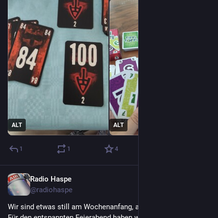
ALT
ALT
1
1
4
Radio Haspe
10. Juli 2023
@
radiohaspe
Wir sind etwas still am Wochenanfang, aber wir sind noch da !  
Für den entspannten Feierabend haben wir ab 18 Uhr  4 