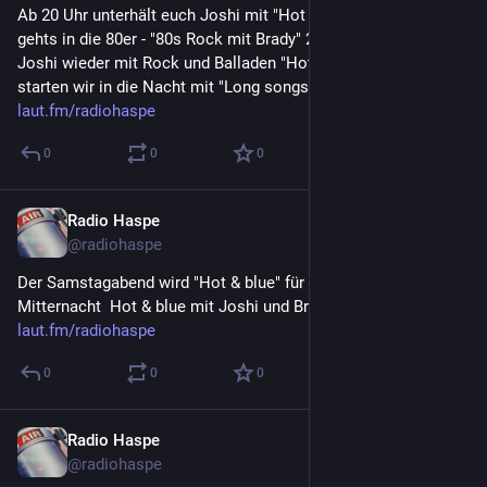
Ab 20 Uhr unterhält euch Joshi mit "Hot & blue #10" , 21 Uhr  
gehts in die 80er - "80s Rock mit Brady" 22 Uhr übernimmt 
Joshi wieder mit Rock und Balladen "Hot & Blue #4"  23 Uh 
starten wir in die Nacht mit "Long songs #6" 
#
radiohaspe
laut.fm/radiohaspe
0
0
0
Radio Haspe
5. Aug. 2023
@
radiohaspe
Der Samstagabend wird "Hot & blue" für Euch !  20 Uhr  - 
Mitternacht  Hot & blue mit Joshi und Brady  
#
radiohaspe
laut.fm/radiohaspe
0
0
0
Radio Haspe
5. Aug. 2023
@
radiohaspe