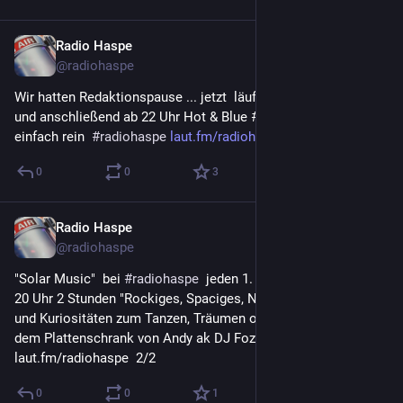
Radio Haspe
6. Okt. 2023
@
radiohaspe
Wir hatten Redaktionspause ... jetzt  läuft "Solar Music #2" 
und anschließend ab 22 Uhr Hot & Blue #24 ... hört mal 
einfach rein  
#
radiohaspe
laut.fm/radiohaspe
0
0
3
Radio Haspe
1. Sept. 2023
@
radiohaspe
"Solar Music"  bei 
#
radiohaspe
  jeden 1. Freitag im Monat ab 
20 Uhr 2 Stunden "Rockiges, Spaciges, Neues, Altes Raritäten 
und Kuriositäten zum Tanzen, Träumen oder Mitsingen aus 
dem Plattenschrank von Andy ak DJ Fozzy." nur bei uns ...  
laut.fm/radiohaspe  2/2
0
0
1