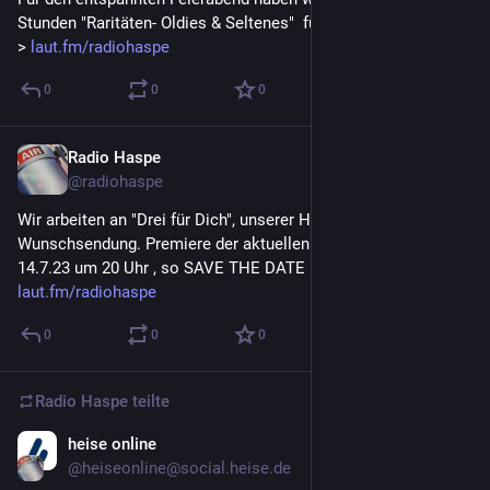
Stunden "Raritäten- Oldies & Seltenes"  für Euch 
#
radiohaspe
 -
> 
laut.fm/radiohaspe
0
0
0
Radio Haspe
10. Juli 2023
@
radiohaspe
Wir arbeiten an "Drei für Dich", unserer Hörer*innen 
Wunschsendung. Premiere der aktuellen Sendung ist Freitag 
14.7.23 um 20 Uhr , so SAVE THE DATE !  
#
radiohaspe
 -> 
laut.fm/radiohaspe
0
0
0
Radio Haspe
teilte
heise online
10. Juli 2023
@
heiseonline@social.heise.de