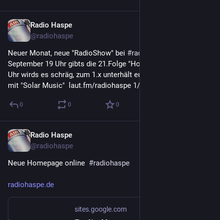
Radio Haspe
1. Sept. 2023
@
radiohaspe
Neuer Monat, neue "RadioShow" bei 
#
radiohaspe
 1. 
September 19 Uhr gibts die 21.Folge "Hot & blue" mit Joshi, 20 
Uhr wirds es schräg, zum 1.x unterhält euch Andy ak DJ Fozzy 
mit "Solar Music"  laut.fm/radiohaspe 1/2
0
0
0
Radio Haspe
1. Sept. 2023
*
@
radiohaspe
Neue Homepage online  
#
radiohaspe
radiohaspe.de
sites.google.com