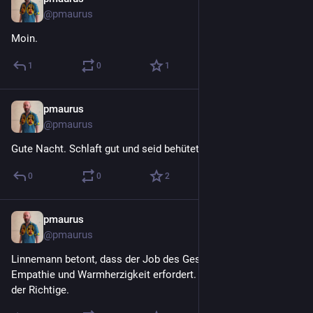
30. Juli
@
pmaurus
Moin.
1
0
1
pmaurus
29. Juli
@
pmaurus
Gute Nacht. Schlaft gut und seid behütet.
0
0
2
pmaurus
29. Juli
@
pmaurus
Linnemann betont, dass der Job des Gesundheitsministers 
Empathie und Warmherzigkeit erfordert. Na, da ist er ja genau 
der Richtige.