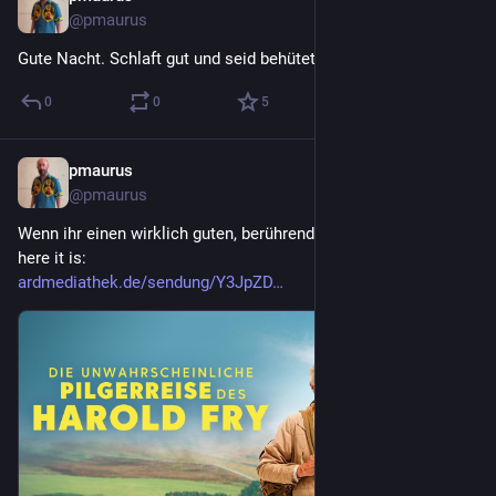
@
pmaurus
Gute Nacht. Schlaft gut und seid behütet.
0
0
5
pmaurus
31. Juli
@
pmaurus
Wenn ihr einen wirklich guten, berührenden Film sehen wollt, 
here it is:
ardmediathek.de/sendung/Y3JpZD