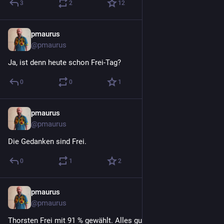
3
2
12
pmaurus
29. Juli
@
pmaurus
Ja, ist denn heute schon Frei-Tag?
0
0
1
pmaurus
29. Juli
@
pmaurus
Die Gedanken sind Frei.
0
1
2
pmaurus
29. Juli
@
pmaurus
Thorsten Frei mit 91 % gewählt. Alles gut.