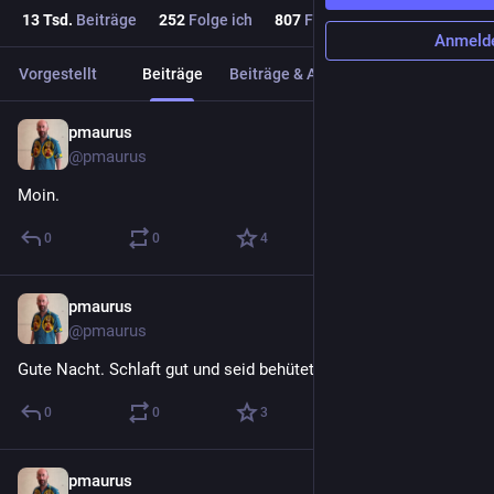
13
Tsd.
Beiträge
252
Folge ich
807
Follower
Anmeld
Vorgestellt
Beiträge
Beiträge & Antworten
Medien
pmaurus
28 Min.
@
pmaurus
Moin.
0
0
4
pmaurus
8 Std.
@
pmaurus
Gute Nacht. Schlaft gut und seid behütet.
0
0
3
pmaurus
8 Std.