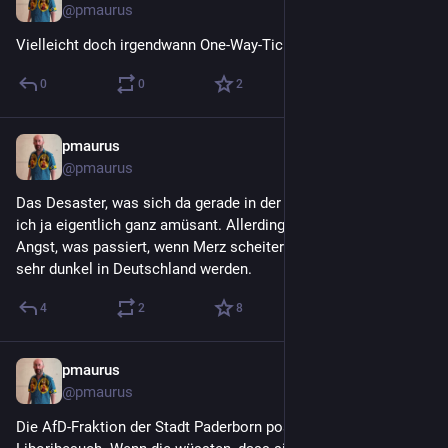
@
pmaurus
Vielleicht doch irgendwann One-Way-Ticket nach Tansania...
0
0
2
pmaurus
28. Juli
@
pmaurus
Das Desaster, was sich da gerade in der CDU abspielt, fände 
ich ja eigentlich ganz amüsant. Allerdings macht es mir große 
Angst, was passiert, wenn Merz scheitert. Dann könnte es 
sehr dunkel in Deutschland werden.
4
2
8
pmaurus
28. Juli
@
pmaurus
Die AfD-Fraktion der Stadt Paderborn postet ein Bild vom 