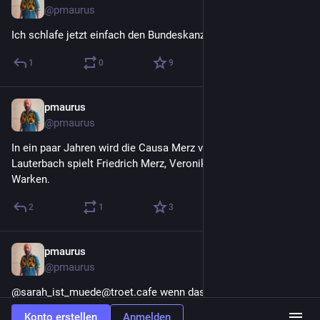
@
pmaurus
Ich schlafe jetzt einfach den Bundeskanzler weg.
1
0
9
pmaurus
27. Juli
@
pmaurus
In ein paar Jahren wird die Causa Merz verfilmt: Heiner 
Lauterbach spielt Friedrich Merz, Veronika Ferres als Nina 
Warken.
2
1
3
pmaurus
27. Juli
@
pmaurus
@sarah_ist_muede@troet.cafe wenn das so weitergeht, muss 
ich gar nicht mehr putzen. Merz schafft das gerade auch gut 
Konto erstellen
Anmelden