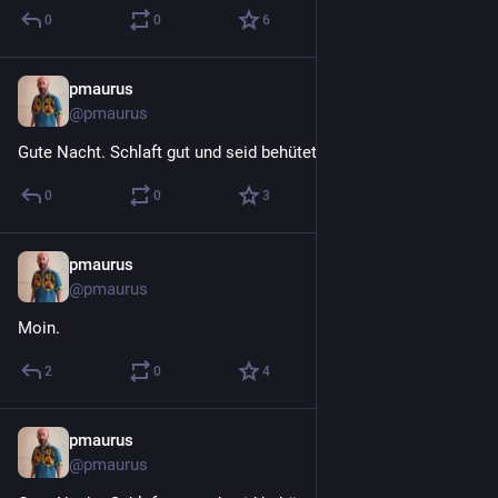
0
0
6
pmaurus
2. Aug.
@
pmaurus
Gute Nacht. Schlaft gut und seid behütet.
0
0
3
pmaurus
2. Aug.
@
pmaurus
Moin.
2
0
4
pmaurus
1. Aug.
@
pmaurus