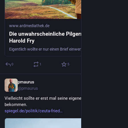
www.ardmediathek.de
Die unwahrscheinliche Pilgerreise des
Harold Fry
Eigentlich wollte er nur einen Brief einwerfen. Doch dann läuft Harold Fry durch ganz England. Bestsellerverfilmung mit Jim Broadbent in der Hauptrolle.
0
1
5
pmaurus
31. Juli
@
pmaurus
Vielleicht sollte er erst mal seine eigene Lage in den Griff 
bekommen.
spiegel.de/politik/ceuta-fried