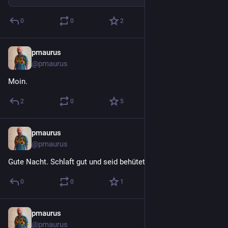
0
0
2
pmaurus
29. Juli
@
pmaurus
Moin.
2
0
5
pmaurus
28. Juli
@
pmaurus
Gute Nacht. Schlaft gut und seid behütet.
0
0
1
pmaurus
28. Juli
@
pmaurus