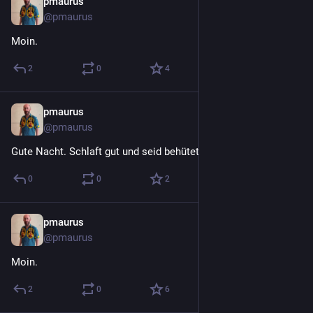
pmaurus
3 T.
@
pmaurus
Moin.
2
0
4
pmaurus
3 T.
@
pmaurus
Gute Nacht. Schlaft gut und seid behütet.
0
0
2
pmaurus
4 T.
@
pmaurus
Moin.
2
0
6