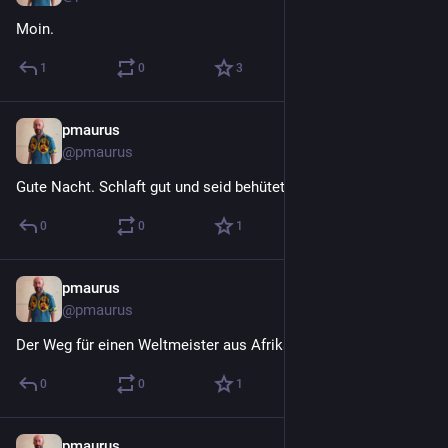
Moin.
1
0
3
pmaurus
30. Juli
@
pmaurus
Gute Nacht. Schlaft gut und seid behütet.
0
0
1
pmaurus
30. Juli
@
pmaurus
Der Weg für einen Weltmeister aus Afrika ist frei. 
#
uefa
#
fifa
0
0
1
pmaurus