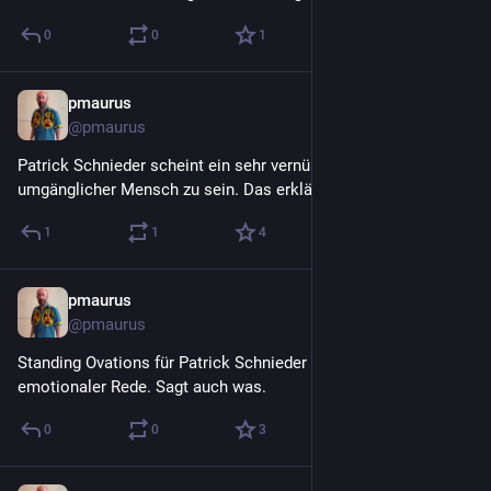
0
0
1
pmaurus
29. Juli
@
pmaurus
Patrick Schnieder scheint ein sehr vernünftiger und 
umgänglicher Mensch zu sein. Das erklärt einiges.
1
1
4
pmaurus
29. Juli
@
pmaurus
Standing Ovations für Patrick Schnieder nach sehr 
emotionaler Rede. Sagt auch was.
0
0
3