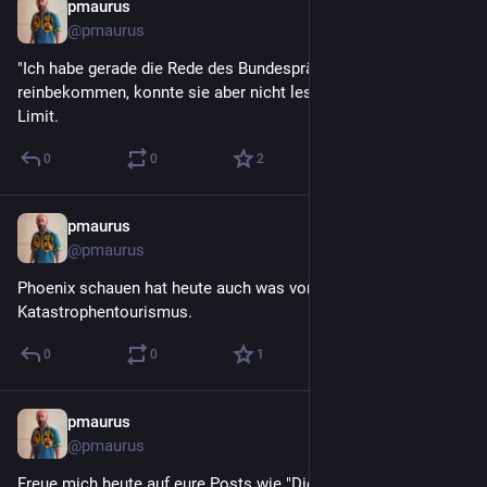
pmaurus
29. Juli
@
pmaurus
"Ich habe gerade die Rede des Bundespräsidenten 
reinbekommen, konnte sie aber nicht lesen." Stephan Kulle am 
Limit.
0
0
2
pmaurus
29. Juli
@
pmaurus
Phoenix schauen hat heute auch was von 
Katastrophentourismus.
0
0
1
pmaurus
29. Juli
@
pmaurus
Freue mich heute auf eure Posts wie "Die CDU dreht FREI" 