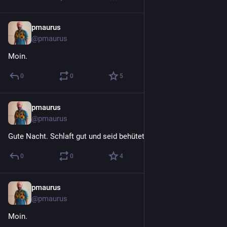
pmaurus
6 T.
@
pmaurus
Moin.
0
0
5
pmaurus
6 T.
@
pmaurus
Gute Nacht. Schlaft gut und seid behütet.
0
0
4
pmaurus
3. Aug.
@
pmaurus
Moin.