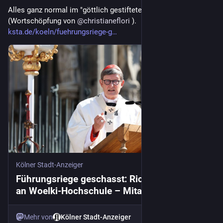
Alles ganz normal im "göttlich gestifteten Erzbistum Köln" 
(Wortschöpfung von 
@
christianeflori
 ). 
ksta.de/koeln/fuehrungsriege-g
Kölner Stadt-Anzeiger
Führungsriege geschasst: Richtungsstreit
an Woelki-Hochschule – Mitarbeiter
beklagen „toxisches Klima“
Mehr von
Kölner Stadt-Anzeiger