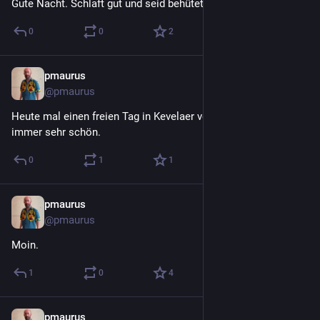
Gute Nacht. Schlaft gut und seid behütet.
0
0
2
pmaurus
1. Aug.
@
pmaurus
Heute mal einen freien Tag in Kevelaer verbracht. Es war wie 
immer sehr schön.
0
1
1
pmaurus
1. Aug.
@
pmaurus
Moin.
1
0
4
pmaurus
31. Juli