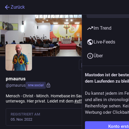
Zurück
Im Trend
Live-Feeds
Über
Folgen
Mastodon ist der best
pmaurus
dem Laufenden zu blei
@
pmaurus
nrw.social
Du kannst jedem im Fe
Mensch - Christ - Mönch. Homebase im Sauerland, aber weltweit
und alles in chronolog
unterwegs. Hier privat. Leidet mit dem
#
effzeh
und dem
#
svs
.
Reihenfolge sehen. Kei
Werbung oder Clickbai
REGISTRIERT AM
05. Nov. 2022
Konto erst