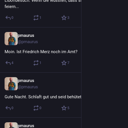
Liboribesuch. Wenn die wüssten, dass sie da einen Ausländer 
feiern...
0
1
3
pmaurus
28. Juli
@
pmaurus
Moin. Ist Friedrich Merz noch im Amt?
4
1
7
pmaurus
27. Juli
@
pmaurus
Gute Nacht. Schlaft gut und seid behütet.
0
0
5
pmaurus
27. Juli