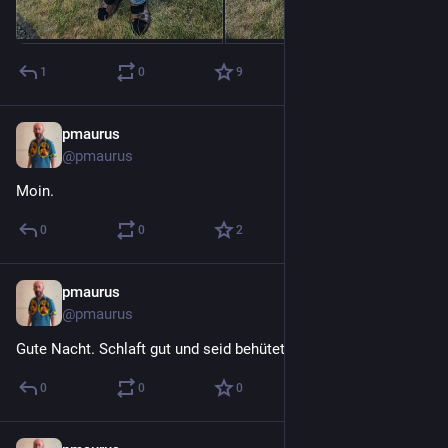
1
0
9
pmaurus
2 T.
@
pmaurus
Moin.
0
0
2
pmaurus
2 T.
@
pmaurus
Gute Nacht. Schlaft gut und seid behütet.
0
0
0