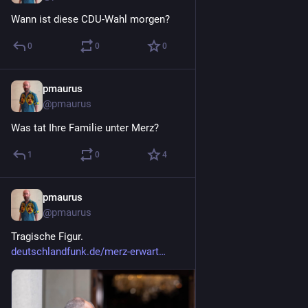
Wann ist diese CDU-Wahl morgen?
0
0
0
pmaurus
28. Juli
@
pmaurus
Was tat Ihre Familie unter Merz?
1
0
4
pmaurus
28. Juli
@
pmaurus
Tragische Figur.
deutschlandfunk.de/merz-erwart