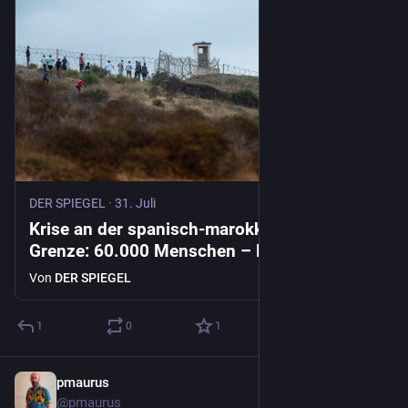
DER SPIEGEL
·
31. Juli
Krise an der spanisch-marokkanischen
Grenze: 60.000 Menschen – Präsident von
Ceuta nennt noch höhere Zahl an Migranten
Von
DER SPIEGEL
1
0
1
pmaurus
31. Juli
@
pmaurus