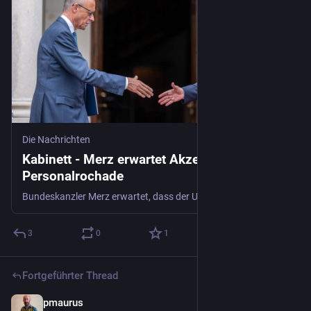
Die Nachrichten
Kabinett - Merz erwartet Akzeptanz seiner
Personalrochade
Bundeskanzler Merz erwartet, dass der Unmut in der CDU über seine Personalentscheidungen sich bald legt.
3
0
1
Fortgeführter Thread
pmaurus
28. Juli