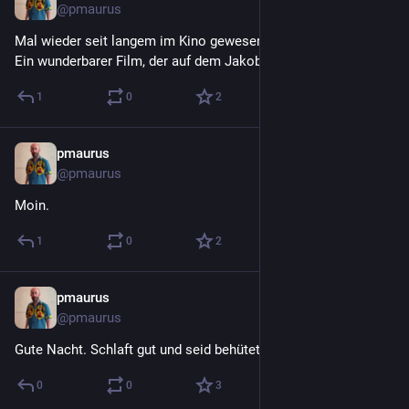
@
pmaurus
Mal wieder seit langem im Kino gewesen. "Camino-Therapie". 
Ein wunderbarer Film, der auf dem Jakobsweg spielt.
1
0
2
pmaurus
1 T.
@
pmaurus
Moin.
1
0
2
pmaurus
1 T.
@
pmaurus
Gute Nacht. Schlaft gut und seid behütet.
0
0
3