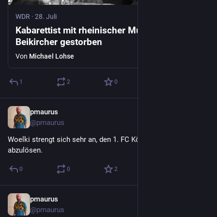
WDR
·
28. Juli
Kabarettist mit rheinischer Mundart | Konrad
Beikircher gestorben
Von
Michael Lohse
1
2
0
pmaurus
29. Juli
@
pmaurus
Woelki strengt sich sehr an, den 1. FC Köln als Chaosclub 
abzulösen.
0
0
2
pmaurus
29. Juli
@
pmaurus