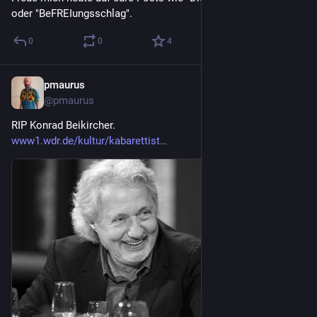
oder "BeFREIungsschlag".
0
0
4
pmaurus
29. Juli
@
pmaurus
RIP Konrad Beikircher.
www1.wdr.de/kultur/kabarettist