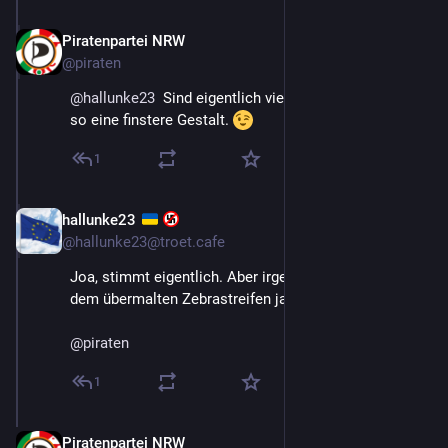
Piratenpartei NRW
23. Aug. 2025
@
piraten
@
hallunke23
  Sind eigentlich viel zu schöne Farben für 
so eine finstere Gestalt. 
1
hallunke23
23. Aug. 2025
@
hallunke23@troet.cafe
Joa, stimmt eigentlich. Aber irgendwas musste ich 
dem übermalten Zebrastreifen ja entgegen setzen.
@
piraten
1
Piratenpartei NRW
24. Aug. 2025