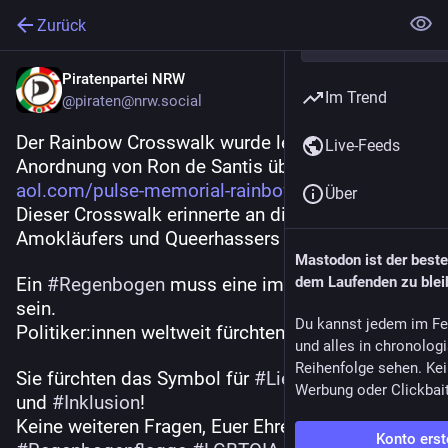
Zurück
Piratenpartei NRW
Im Trend
@
piraten@nrw.social
Der Rainbow Crosswalk wurde letzte Nacht auf 
Live-Feeds
Anordnung von Ron de Santis übermalt. 
aol.com/pulse-memorial-rainbow
Über
Dieser Crosswalk erinnerte an die 49 Opfer eines 
Amokläufers und Queerhassers im Jahr 2016.
Mastodon ist der best
Ein 
#
Regenbogen
 muss eine immense Gefahr 
dem Laufenden zu blei
sein.
Du kannst jedem im Fe
Politiker:innen weltweit fürchten ihn.
und alles in chronolog
Reihenfolge sehen. Kei
Sie fürchten das Symbol für 
#
Liebe
, 
#
Akzeptanz
Werbung oder Clickbai
und 
#
Inklusion
!
Keine weiteren Fragen, Euer Ehren.
Konto erst