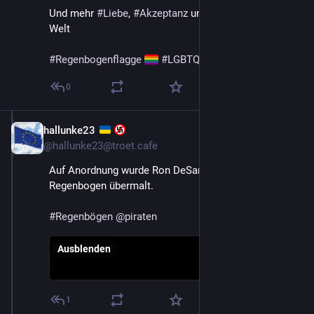
Und mehr 
#
Liebe
, 
#
Akzeptanz
 und 
#
Inklusion
 in der 
Welt
#
Regenbogenflagge
#
LGBTQIA
#
Queer
#
Pride
0
hallunke23
22. Aug. 2025
@
hallunke23@troet.cafe
Auf Anordnung wurde Ron DeSantis mit einem 
Regenbogen übermalt.
#
Regenbögen
@
piraten
Ausblenden
1