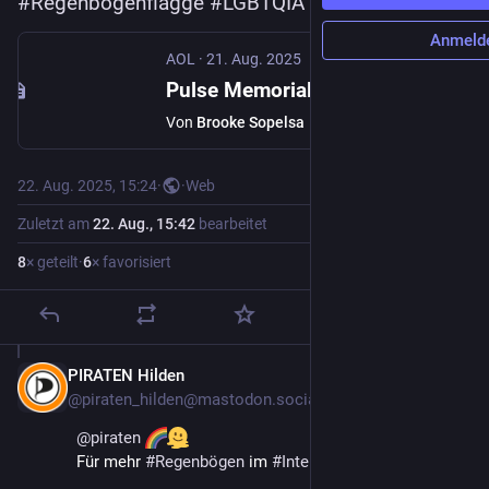
#
Regenbogenflagge
#
LGBTQIA
#
Queer
#
Pride
Anmeld
AOL
·
21. Aug. 2025
Pulse Memorial's rainbow crosswalk removed overnight in Orlando
Von
Brooke Sopelsa
22. Aug. 2025, 15:24
·
·
Web
Zuletzt am
22. Aug., 15:42
bearbeitet
8
× geteilt
·
6
× favorisiert
PIRATEN Hilden
22. Aug. 2025
@
piraten_hilden@mastodon.social
@
piraten
Für mehr 
#
Regenbögen
 im 
#
Internet