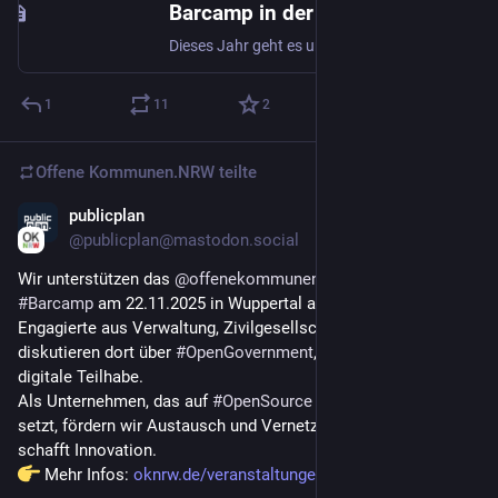
Barcamp in der Bergischen VHS: "Dis/connected: Was uns trennt, was uns verbindet" - blickfeld - Die CampusZeitung für Wuppertal
Dieses Jahr geht es um die Vorteile und Nachteile der digitalen Welt: Die Themenschwerpunkte sind dieses Jahr technologische Solidarität, partizipative Demokratie und Generationengerechtigkeit.…
1
11
2
Offene Kommunen.NRW
teilte
publicplan
13. Nov. 2025
@
publicplan@mastodon.social
Wir unterstützen das 
@
offenekommunen
#
Barcamp
 am 22.11.2025 in Wuppertal als Sponsor!
Engagierte aus Verwaltung, Zivilgesellschaft und Wirtschaft 
diskutieren dort über 
#
OpenGovernment
, Transparenz und 
digitale Teilhabe.
Als Unternehmen, das auf 
#
OpenSource
 in der Verwaltung 
setzt, fördern wir Austausch und Vernetzung – denn Offenheit 
schafft Innovation.
 Mehr Infos: 
oknrw.de/veranstaltungen/offen