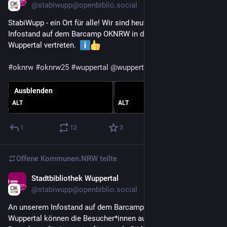
@
stabiwupp@openbiblio.social
StabiWupp - ein Ort für alle! Wir sind heute mit einem 
Infostand auf dem Barcamp OKNRW in der Volkshochschule 
Wuppertal vertreten.  
#
oknrw
#
oknrw25
#
wuppertal
@
wuppertal
Ausblenden
ALT
ALT
1
12
3
Offene Kommunen.NRW
teilte
Stadtbibliothek Wuppertal
22. Nov. 2025
@
stabiwupp@openbiblio.social
An unserem Infostand auf dem Barcamp OKNRW in der VHS 
Wuppertal können die Besucher*innen auch abstimmen. 