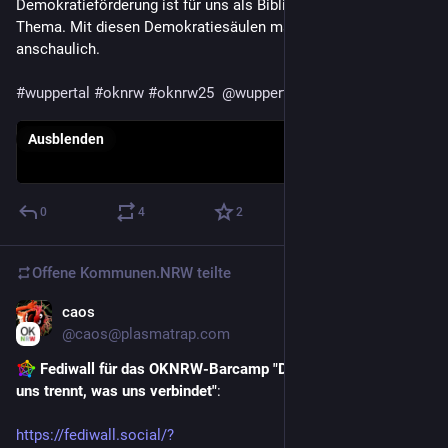
Demokratieförderung ist für uns als Bibliothek ein wichtiges 
Thema. Mit diesen Demokratiesäulen machen wir das gerne 
anschaulich. 
#
wuppertal
#
oknrw
#
oknrw25
@
wuppertal
Ausblenden
0
4
2
Offene Kommunen.NRW
teilte
caos
20. Nov. 2025
@
caos@plasmatrap.com
​ 
Fediwall für das OKNRW-Barcamp "Dis/connected. Was 
uns trennt, was uns verbindet"
:
https://fediwall.social/?