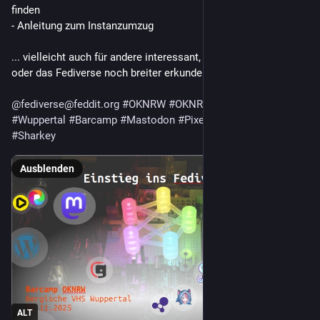
finden
- Anleitung zum Instanzumzug
... vielleicht auch für andere interessant, die 
#neuHier
 sind 
oder das Fediverse noch breiter erkunden möchten...
@fediverse@feddit.org
#OKNRW
#OKNRW25
#Fediverse
#Wuppertal
#Barcamp
#Mastodon
#Pixelfed
#Friendica
#Sharkey
Ausblenden
ALT