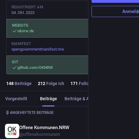
REGISTRIERT AM
Anmeld
04. Okt. 2023
WEBSITE
oknrw.de
MANIFEST
opengovernmentmanifest.nrw
GIT
github.com/OKNRW
148
Beiträge
212
Folge ich
171
Follower
Vorgestellt
Beiträge
Beiträge & Antworten
Medien
Beitrag
1
/
2
ANGEHEFTETE BEITRÄGE
Offene Kommunen.NRW
21. Feb.
@
offenekommunen