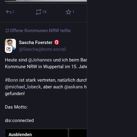
1
18
1
Offene Kommunen.NRW
teilte
Sascha Foerster
22. Nov. 2025
*
@
Sascha@bonn.social
Heute sind 
@
Johannes
 und ich beim Barcamp Offene 
Kommune NRW in Wuppertal im 15. Jahr! 
#
OKNRW25
#
Bonn
 ist stark vertreten, natürlich durch 
@
paderta
 und 
@
michael_lobeck
, aber auch 
@
askans
 haben wir sofort 
gefunden! 
Das Motto: 
dis:connected
Ausblenden