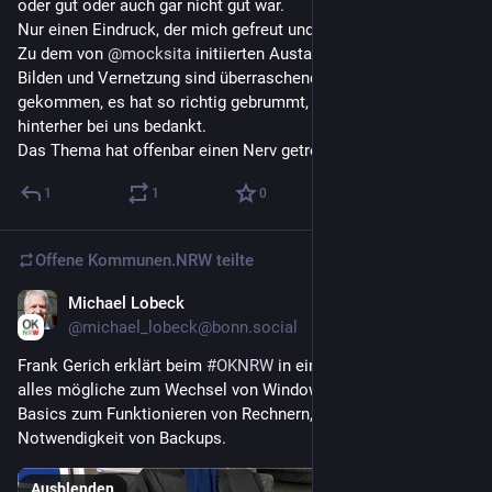
oder gut oder auch gar nicht gut war.
Nur einen Eindruck, der mich gefreut und ermutigt hat:
Zu dem von 
@
mocksita
 initiierten Austausch über Banden-
Bilden und Vernetzung sind überraschend viele Leute 
gekommen, es hat so richtig gebrummt, und viele haben sich 
hinterher bei uns bedankt.
Das Thema hat offenbar einen Nerv getroffen.
1
1
0
Offene Kommunen.NRW
teilte
Michael Lobeck
22. Nov. 2025
@
michael_lobeck@bonn.social
Frank Gerich erklärt beim 
#
OKNRW
 in einer Session Hands on 
alles mögliche zum Wechsel von Windows zu Linux mit 
Basics zum Funktionieren von Rechnern, Festplatten und der 
Notwendigkeit von Backups.
Ausblenden