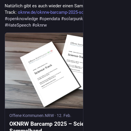
Natürlich gibt es auch wieder einen Sammelband vom Science 
Track: 
oknrw.de/oknrw-barcamp-2025-sc
#
citizenscience
#
openknowledge
#
opendata
#
solarpunk
#
git
#
community
#
HateSpeech
#
oknrw
Offene Kommunen.NRW
·
12. Feb.
OKNRW Barcamp 2025 – Science Track-
Sammelband