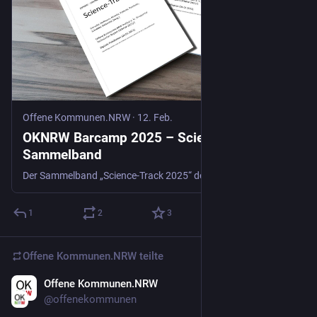
Offene Kommunen.NRW
·
12. Feb.
OKNRW Barcamp 2025 – Science Track-
Sammelband
Der Sammelband „Science-Track 2025“ dokumentiert die wissenschaftlichen Erkenntnisse, Debatten und Praxisprojekte des OKNRW-Barcamps „Dis/connected – Was uns trennt, was uns verbindet“ 2025. Die Beiträge im Überblick Gegen Hate-Bubbles: Diskursive Reintervention in sozialen Medien Ulrich Greveler […]
1
2
3
Offene Kommunen.NRW
teilte
Offene Kommunen.NRW
21. Feb.
@
offenekommunen