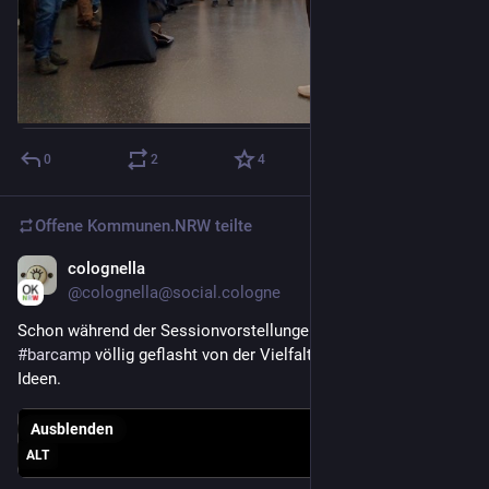
0
2
4
Offene Kommunen.NRW
teilte
colognella
22. Nov. 2025
@
colognella@social.cologne
Schon während der Sessionvorstellungen beim 
#
oknrw25
#
barcamp
 völlig geflasht von der Vielfalt der vorgestellten 
Ideen.
Ausblenden
ALT