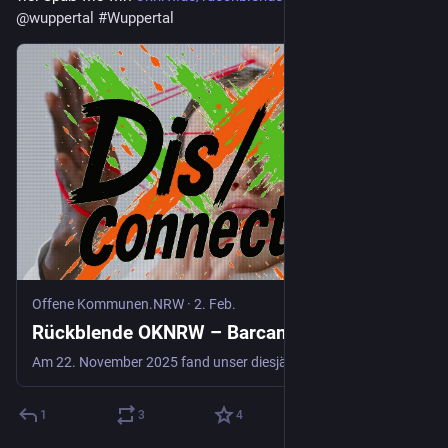
@
wuppertal
#
Wuppertal
Offene Kommunen.NRW
·
2. Feb.
Rückblende OKNRW – Barcamp 2025
Am 22. November 2025 fand unser diesjähriges OKNRW Barcamp in Wuppertal statt, unter dem Motto “Dis/connected – Was trennt uns, was verbindet uns”. Jetzt, ein paar Wochen später, haben wir uns im Team zusammengesetzt und […]
1
3
4