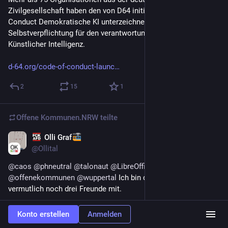
Zivilgesellschaft haben den von D64 initiierten Code of 
Conduct Demokratische KI unterzeichnet, eine gemeinsame 
Selbstverpflichtung für den verantwortungsvollen Einsatz von 
Künstlicher Intelligenz.
d-64.org/code-of-conduct-launc
2
15
1
Offene Kommunen.NRW
teilte
Olli Graf
10. Nov. 2025
@
Ollital
@
caos
@
phneutral
@
talonaut
@
LibreOfficeDE
@
offenekommunen
@
wuppertal
 Ich bin dabei und bring 
vermutlich noch drei Freunde mit.
0
1
4
Konto erstellen
Anmelden