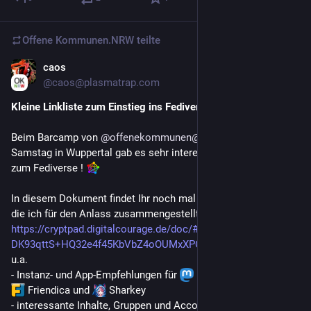
Offene Kommunen.NRW
teilte
caos
24. Nov. 2025
@
caos@plasmatrap.com
Kleine Linkliste zum Einstieg ins Fediverse
Beim Barcamp von 
@offenekommunen@nrw.social
 am 
Samstag in Wuppertal gab es sehr interessanten Austausch 
zum Fediverse ! ​
In diesem Dokument findet Ihr noch mal die Links versammelt, 
die ich für den Anlass zusammengestellt hatte:
https://cryptpad.digitalcourage.de/doc/#/2/doc/view/KUYk3Of
DK93qttS+HQ32e4f45KbVbZ4oOUMxXPO9EDo/
u.a. 
- Instanz- und App-Empfehlungen für 
​ Mastodon ​
​ Pixelfed 
​ Friendica und ​
 Sharkey
- interessante Inhalte, Gruppen und Accounts im Fediverse 