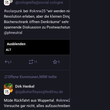
@
colognella@social.cologne
#
solarpunk
 bei 
#
oknrw25
 "wir werden nicht die große 
Revolution erleben, aber die kleinen Dinge wie ein Öffentlicher 
Bücherschrank öffnen Denkräume" sehr anspruchsvolle und 
spannende Diskussion zu Postwachstums-Utopien mit 
@
phneutral
Ausblenden
ALT
3
11
0
Offene Kommunen.NRW
teilte
Dirk Henkel
22. Nov. 2025
@
qpButterfleyes@fedifreu.de
Müde Rückfahrt aus Wuppertal. 
#
oknrw25
Versuche gar nicht, alles aufzuschreiben was heute wichtig 