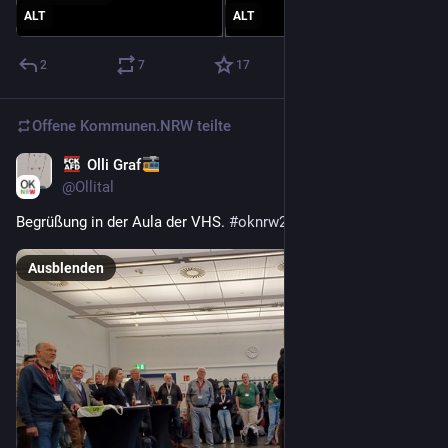
ALT
ALT
2
7
17
Offene Kommunen.NRW
teilte
Olli Graf
22. Nov. 2025
@
Ollital
Begrüßung in der Aula der VHS. 
#
oknrw25
Ausblenden