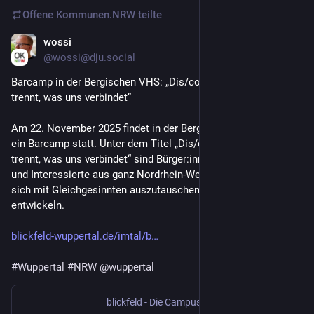
Offene Kommunen.NRW
teilte
wossi
17. Nov. 2025
@
wossi@dju.social
Barcamp in der Bergischen VHS: „Dis/connected: Was uns 
trennt, was uns verbindet“
Am 22. November 2025 findet in der Bergischen VHS ab 9 Uhr 
ein Barcamp statt. Unter dem Titel „Dis/connected. Was uns 
trennt, was uns verbindet“ sind Bürger:innen, Politiker:innen 
und Interessierte aus ganz Nordrhein-Westfalen eingeladen, 
sich mit Gleichgesinnten auszutauschen und neue Ideen zu 
entwickeln.
blickfeld-wuppertal.de/imtal/b
#
Wuppertal
#
NRW
@
wuppertal
blickfeld - Die CampusZeitung für Wuppertal
·
12