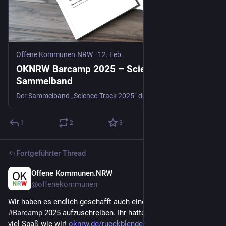
Offene Kommunen.NRW
·
12. Feb.
OKNRW Barcamp 2025 – Science Track-
Sammelband
Der Sammelband „Science-Track 2025“ dokumentiert die wissenschaftlichen Erkenntnisse, Debatten und Praxisprojekte des OKNRW-Barcamps „Dis/connected – Was uns trennt, was uns verbindet“ 2025. Die Beiträge im Überblick Gegen Hate-Bubbles: Diskursive Reintervention in sozialen Medien Ulrich Greveler […]
1
2
3
Fortgeführter Thread
Offene Kommunen.NRW
21. Feb.
@
offenekommunen
Wir haben es endlich geschafft auch einen Rückblick auf das 
#
Barcamp
 2025 aufzuschreiben. Ihr hattet hoffentlich genauso 
viel Spaß wie wir! 
oknrw.de/rueckblende-oknrw-bar
#
oknrw