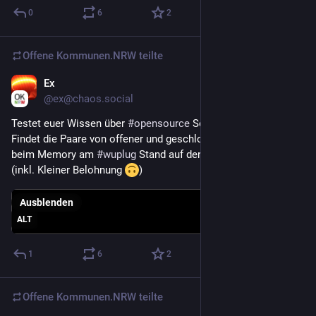
0
6
2
Offene Kommunen.NRW
teilte
Ex
22. Nov. 2025
@
ex@chaos.social
Testet euer Wissen über 
#
opensource
 Software.
Findet die Paare von offener und geschlossener Software 
beim Memory am 
#
wuplug
 Stand auf der 
#
oknrw25
.
(inkl. Kleiner Belohnung 
)
Ausblenden
ALT
1
6
2
Offene Kommunen.NRW
teilte