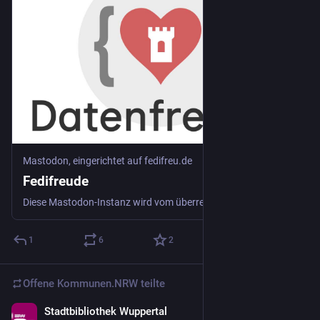
Mastodon, eingerichtet auf fedifreu.de
Fedifreude
Diese Mastodon-Instanz wird vom überregionalen netzaktivistischen Zusammenhang Datenfreude <https://datenfreu.de> betrieben. Dazu zählen z.B. https://datenpunks.de und https://kleindatenverein.org.
1
6
2
Offene Kommunen.NRW
teilte
Stadtbibliothek Wuppertal
22. Nov. 2025