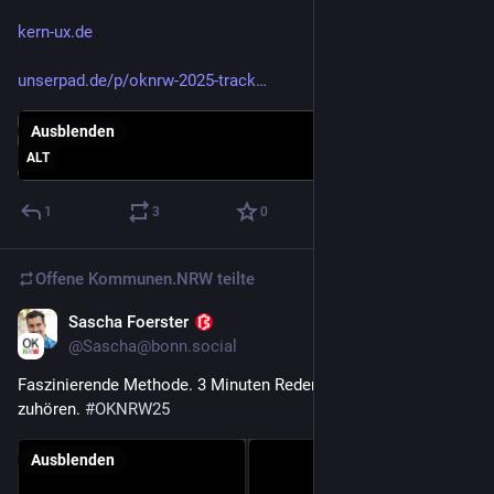
kern-ux.de
unserpad.de/p/oknrw-2025-track
Ausblenden
ALT
1
3
0
Offene Kommunen.NRW
teilte
Sascha Foerster
22. Nov. 2025
*
@
Sascha@bonn.social
Faszinierende Methode. 3 Minuten Reden. 3 Minuten richtig 
zuhören. 
#
OKNRW25
Ausblenden