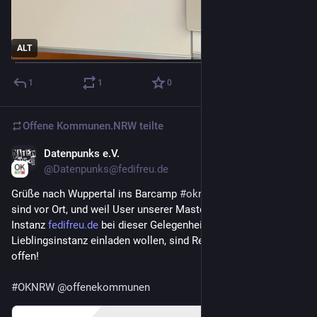
ALT
1
1
0
Offene Kommunen.NRW
teilte
Datenpunks e.V.
22. Nov. 2025
@
Datenpunks@fedifreu.de
Grüße nach Wuppertal ins Barcamp 
#
oknrw25
! 
#
Datenpunks
sind vor Ort, und weil User unserer Mastodon/GlitchSoc-
Instanz 
fedifreu.de
 bei dieser Gelegenheit neue Leute auf ihre 
Lieblingsinstanz einladen wollen, sind Registrierungen heute 
offen!
#
OKNRW
@
offenekommunen