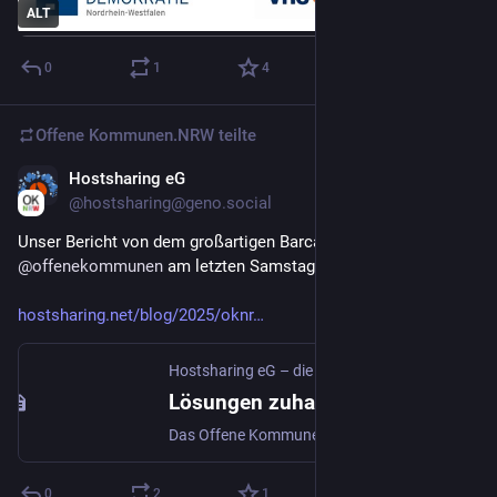
ALT
0
1
4
Offene Kommunen.NRW
teilte
Hostsharing eG
26. Nov. 2025
*
@
hostsharing@geno.social
Unser Bericht von dem großartigen Barcamp  von 
@
offenekommunen
 am letzten Samstag in Wuppertal. 
hostsharing.net/blog/2025/oknr
Hostsharing eG – die Hosting-Genossenschaft
Lösungen zuhauf
Das Offene Kommunen.NRW Institut lud Vertreter der öffentlichen Verwaltung und der Zivilgesellschaft am 22.11.2025 zu einem Barcamp ein, um über technologische Solidarität, pertizipative Demokraite und Generationengerechtigkeit zu diskutieren. Hostsharing präsentierte auf dem Barcamp genossenschaftliche Lösungen für mehr digitale Souveränität, Nachhaltigkeit und Exzellenz.
0
2
1