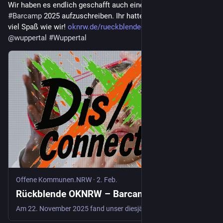
Wir haben es endlich geschafft auch einen Rückblick auf das 
#
Barcamp
 2025 aufzuschreiben. Ihr hattet hoffentlich genauso 
viel Spaß wie wir! 
oknrw.de/rueckblende-oknrw-bar
#
oknrw
@
wuppertal
#
Wuppertal
Offene Kommunen.NRW
·
2. Feb.
Rückblende OKNRW – Barcamp 2025
Am 22. November 2025 fand unser diesjähriges OKNRW Barcamp in Wuppertal statt, unter dem Motto “Dis/connected – Was trennt uns, was verbindet uns”. Jetzt, ein paar Wochen später, haben wir uns im Team zusammengesetzt und […]