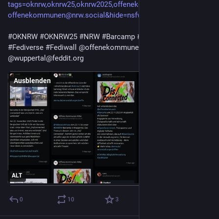
tags=oknrw,oknrw25,oknrw2025,offenekommunen&accounts=
offenekommunen@nrw.social&hide=nsfw,bots
#OKNRW
#OKNRW25
#NRW
#Barcamp
#Wuppertal
#Fediverse
#Fediwall
@offenekommunen@nrw.social
@wuppertal@feddit.org
Ausblenden
ALT
0
10
3