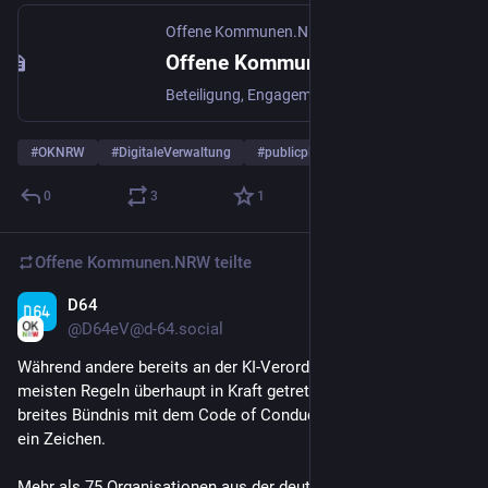
Offene Kommunen.NRW
·
28. Aug. 2025
Offene Kommunen.NRW 2025 - Offene Kommunen.NRW
Beteiligung, Engagement, Kooperation, Transparenz
#
OKNRW
#
DigitaleVerwaltung
#
publicplan
0
3
1
Offene Kommunen.NRW
teilte
D64
11. Nov. 2025
@
D64eV@d-64.social
Während andere bereits an der KI-Verordnung sägen, bevor die 
meisten Regeln überhaupt in Kraft getreten sind, setzt ein 
breites Bündnis mit dem Code of Conduct Demokratische KI 
ein Zeichen. 
Mehr als 75 Organisationen aus der deutschen 