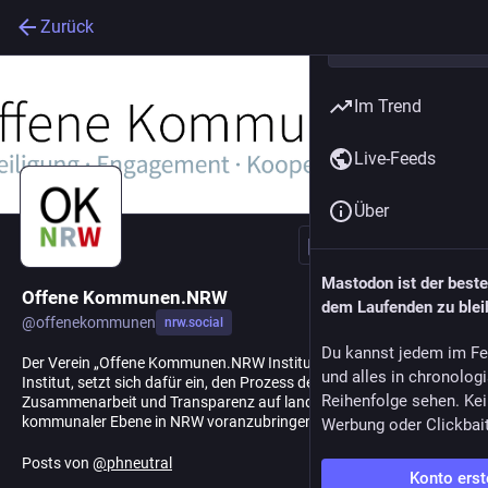
Zurück
Im Trend
Live-Feeds
Über
Folgen
Mastodon ist der best
Offene Kommunen.NRW
dem Laufenden zu blei
@
offenekommunen
nrw.social
Du kannst jedem im Fe
Der Verein „Offene Kommunen.NRW Institut e.V.“, kurz OKNRW
und alles in chronolog
Institut, setzt sich dafür ein, den Prozess der Offenheit,
Reihenfolge sehen. Kei
Zusammenarbeit und Transparenz auf landespolitischer und
kommunaler Ebene in NRW voranzubringen und zu gestalten.
Werbung oder Clickbai
Posts von
@
phneutral
Konto erst