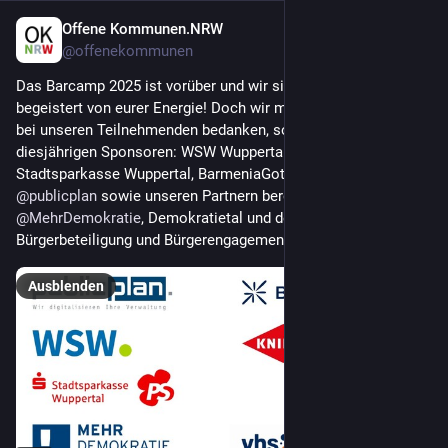
Offene Kommunen.NRW
28. Nov. 2025
@
offenekommunen
Das Barcamp 2025 ist vorüber und wir sind immer noch ganz 
begeistert von eurer Energie! Doch wir möchten uns nicht nur 
bei unseren Teilnehmenden bedanken, sondern auch bei den 
diesjährigen Sponsoren: WSW Wuppertaler Stadtwerke GmbH, 
Stadtsparkasse Wuppertal, BarmeniaGothaer, KNIPEX, 
@
publicplan
 sowie unseren Partnern bergische VHS, 
@
MehrDemokratie
, Demokratietal und dem Team 
Bürgerbeteiligung und Bürgerengagement der Stadt Wuppertal
Ausblenden