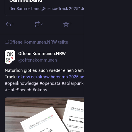
Der Sammelband „Science-Track 2025“ dokumentiert die wissenschaftlichen Erkenntnisse, Debatten und Praxisprojekte des OKNRW-Barcamps „Dis/connected – Was uns trennt, was uns verbindet“ 2025. Die Beiträge im Überblick Gegen Hate-Bubbles: Diskursive Reintervention in sozialen Medien Ulrich Greveler […]
1
2
3
Offene Kommunen.NRW
teilte
Offene Kommunen.NRW
21. Feb.
@
offenekommunen
Natürlich gibt es auch wieder einen Sammelband vom Science 
Track: 
oknrw.de/oknrw-barcamp-2025-sc
#
citizenscience
#
openknowledge
#
opendata
#
solarpunk
#
git
#
community
#
HateSpeech
#
oknrw