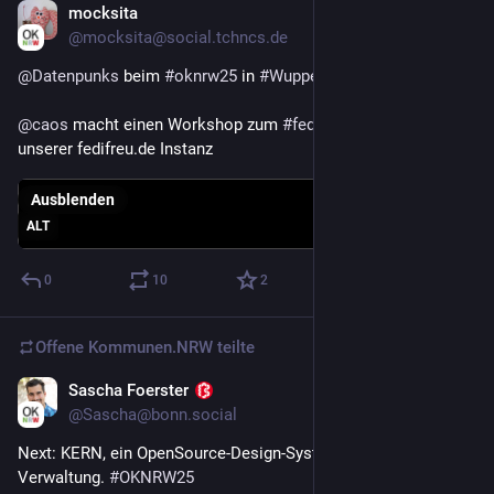
mocksita
22. Nov. 2025
@
mocksita@social.tchncs.de
@
Datenpunks
 beim 
#
oknrw25
 in 
#
Wuppertal
@
caos
 macht einen Workshop zum 
#
fediverse
 am Beispiel 
unserer fedifreu.de Instanz
Ausblenden
ALT
0
10
2
Offene Kommunen.NRW
teilte
Sascha Foerster
22. Nov. 2025
*
@
Sascha@bonn.social
Next: KERN, ein OpenSource-Design-System für die 
Verwaltung. 
#
OKNRW25