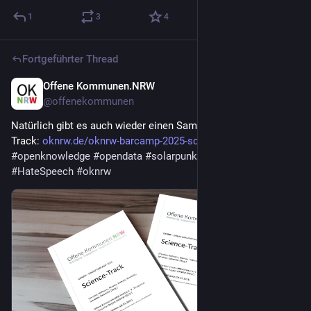
1
3
4
Fortgeführter Thread
Offene Kommunen.NRW
21. Feb.
@
offenekommunen
Natürlich gibt es auch wieder einen Sammelband vom Science 
Track: 
oknrw.de/oknrw-barcamp-2025-sc
#
citizenscience
#
openknowledge
#
opendata
#
solarpunk
#
git
#
community
#
HateSpeech
#
oknrw