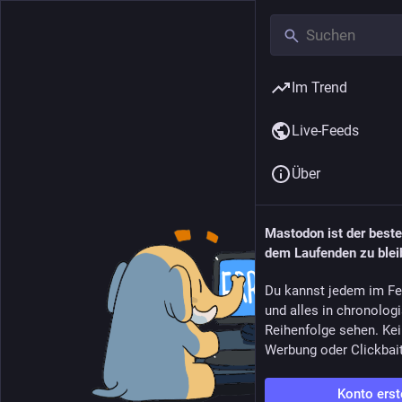
Im Trend
Live-Feeds
Über
Mastodon ist der best
dem Laufenden zu blei
Du kannst jedem im Fe
und alles in chronolog
Reihenfolge sehen. Kei
Werbung oder Clickbai
Konto erst