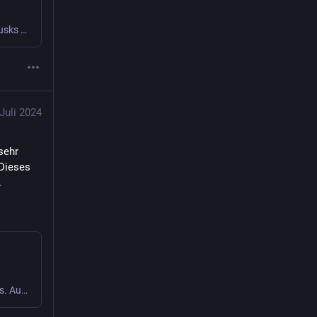
Die Boxerin Imane Khelif hat Klage eingereicht gegen Elon Musks Plattform X – und gegen User:innen, die dort gehetzt und gelogen haben. Gut so!
 Juli 2024
ehr 
Dieses 
 
Auf YouTube findest du die angesagtesten Videos und Tracks. Außerdem kannst du eigene Inhalte hochladen und mit Freunden oder gleich der ganzen Welt teilen.