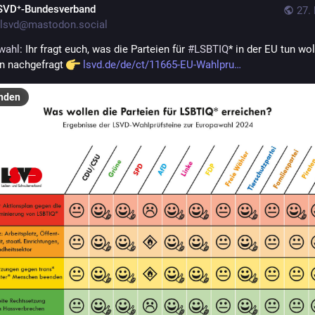
SVD⁺-Bundesverband
27.
lsvd@mastodon.social
wahl
: Ihr fragt euch, was die Parteien für 
#
LSBTIQ
* in der EU tun wol
n nachgefragt 
lsvd.de/de/ct/11665-EU-Wahlpru
nden