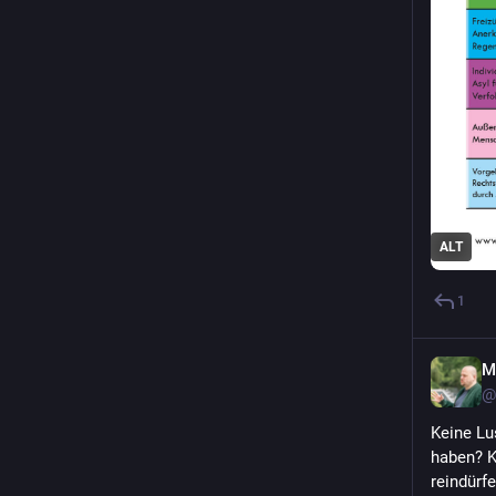
ALT
1
M
@
Keine Lu
haben? K
reindürf