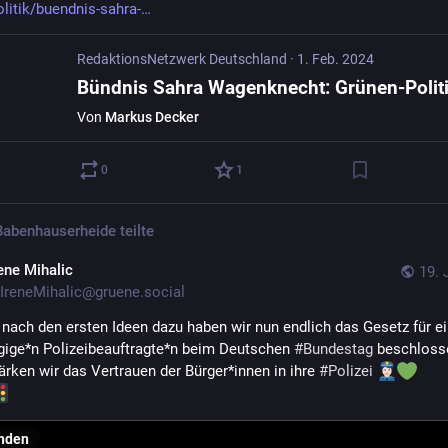
olitik/buendnis-sahra-
RedaktionsNetzwerk Deutschland
·
1. Feb. 2024
Von
Markus Decker
0
1
Babenhauserheide
teilte
rene Mihalic
19. 
IreneMihalic@gruene.social
 nach den ersten Ideen dazu haben wir nun endlich das Gesetz für ei
ige*n Polizeibeauftragte*n beim Deutschen 
#
Bundestag
 beschlosse
ärken wir das Vertrauen der Bürger*innen in ihre 
#
Polizei
nden