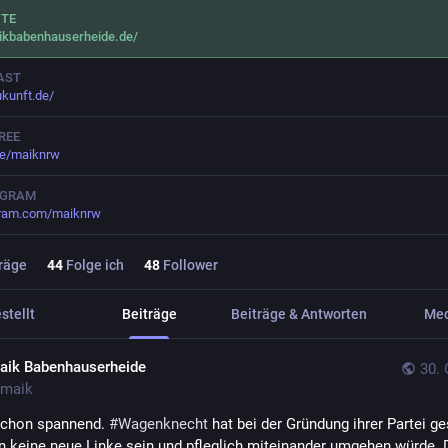
ITE
ikbabenhauserheide.de/
AST
ukunft.de/
REE
.ee/maiknrw
AGRAM
gram.com/maiknrw
räge
44
Folge ich
48
Follower
stellt
Beiträge
Beiträge & Antworten
Me
aik Babenhauserheide
30. 
maik
schon spannend. 
#
Wagenknecht
 hat bei der Gründung ihrer Partei ges
 keine neue Linke sein und pfleglich miteinander umgehen würde. D