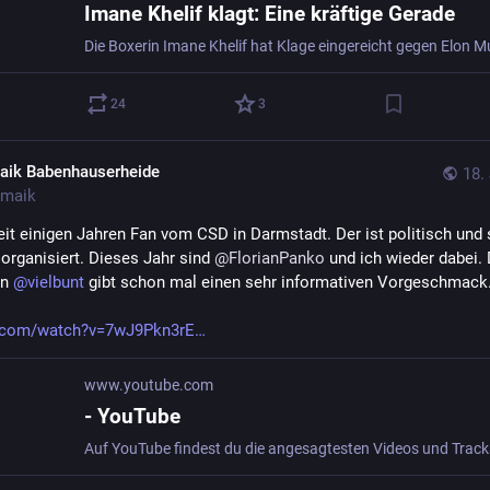
Imane Khelif klagt: Eine kräftige Gerade
24
3
aik Babenhauserheide
18.
maik
seit einigen Jahren Fan vom CSD in Darmstadt. Der ist politisch und s
 organisiert. Dieses Jahr sind 
@
FlorianPanko
 und ich wieder dabei. 
n 
@
vielbunt
 gibt schon mal einen sehr informativen Vorgeschmack.
.com/watch?v=7wJ9Pkn3rE
www.youtube.com
- YouTube