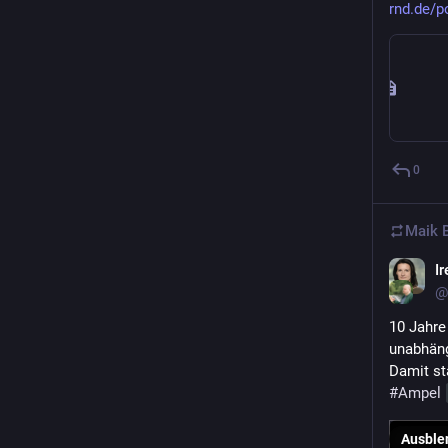
rnd.de/p
0
Maik 
I
@
10 Jahre
unabhäng
Damit st
#
Ampel
Ausble