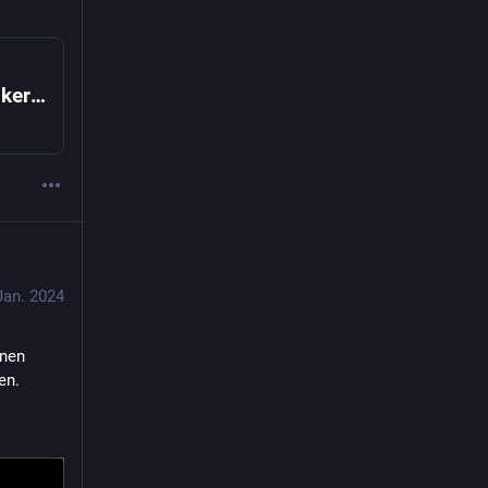
Bündnis Sahra Wagenknecht: Grünen-Politikerin übt Kritik an Aufnahmepraxis der Wagenknecht-Partei
Jan. 2024
nen 
n. 