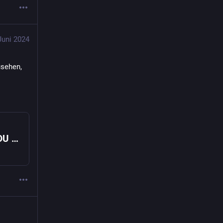
Juni 2024
sehen, 
»Kannibalistische Fantasien propagiert«: CDU fordert Schließung von Kunstausstellung in Osnabrück