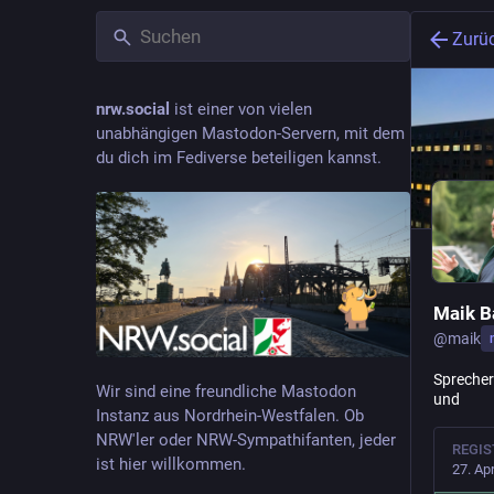
Zurü
nrw.social
ist einer von vielen
unabhängigen Mastodon-Servern, mit dem
du dich im Fediverse beteiligen kannst.
Maik B
@
maik
Sprecher
Wir sind eine freundliche Mastodon
und
Instanz aus Nordrhein-Westfalen. Ob
NRW'ler oder NRW-Sympathifanten, jeder
REGIS
ist hier willkommen.
27. Ap