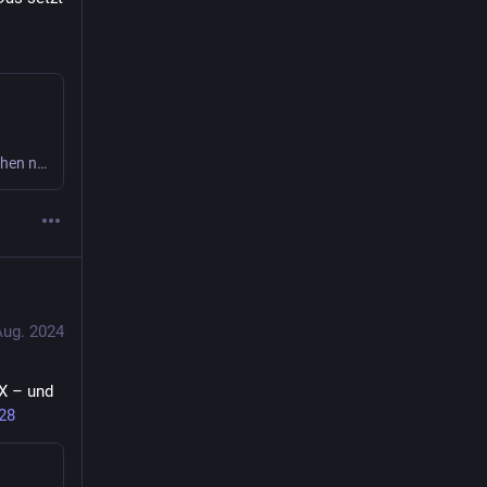
Weil die Thüringer BSW-Vertreter in den Sondierungsgesprächen nicht das erreicht haben, was sich Sahra Wagenknecht wünscht, werden sie jetzt von der BSW-Führung in Berlin öffentlich hart angegriffen.
Aug. 2024
X – und 
28