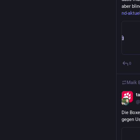
aber bli
nd-aktue
0
Maik 
t
@
Die Boxe
gegen Us