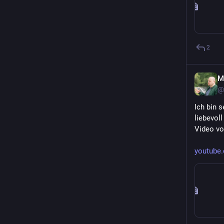
2
M
@
Ich bin 
liebevoll
Video vo
youtube