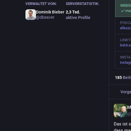
VERWALTET VON:
SERVERSTATISTIK:
WEBS
ma
Dominik Bieber
2,3
Tsd.
@
dbeaver
aktive Profile
PODC
allesz
LINKT
linktr
INST
insta
185
Beit
Vorge
M
@
Das ist 
dass man