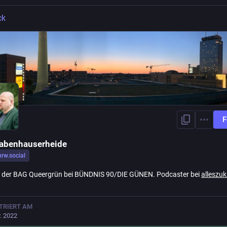
ck
F
abenhauserheide
nrw.social
 der BAG Queergrün bei BÜNDNIS 90/DIE GÜNEN. Podcaster bei
alleszuk
TRIERT AM
r. 2022