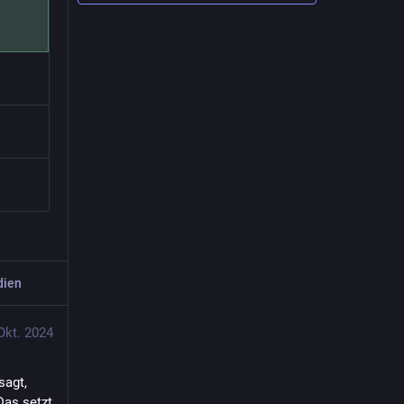
dien
Okt. 2024
agt, 
as setzt 