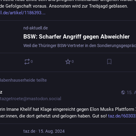
nde Gefolgschaft voraus. Ansonsten wird zur Treibjagd geblasen. 
ll.de/artikel/1186393.
nd-aktuell.de
BSW: Scharfer Angriff gegen Abweichler
0
0
Babenhauserheide
teilte
az
15. 
tazgetroete@mastodon.social
rin Imane Khelif hat Klage eingereicht gegen Elon Musks Plattform 
er:innen, die dort gehetzt und gelogen haben. Gut so! 
taz.de/!60303
taz.de
·
15. Aug. 2024