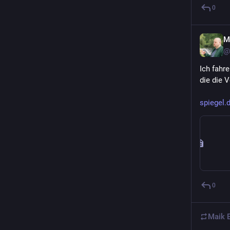
0
M
@
Ich fahr
die die 
spiegel.
0
Maik 