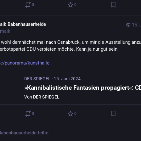
0
0
aik Babenhauserheide
15. 
maik
e wohl demnächst mal nach Osnabrück, um mir die Ausstellung anzu
Verbotspartei CDU verbieten möchte. Kann ja nur gut sein. 
de/panorama/kunsthalle
DER SPIEGEL
·
15. Juni 2024
Von
DER SPIEGEL
0
0
Babenhauserheide
teilte