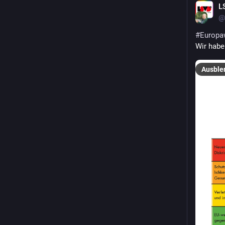
L
@
#
Europa
Wir habe
Ausble