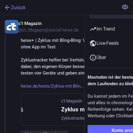
Zurück
c't Magazin
17. Okt. 2025
Im Trend
@
ct_Magazin@social.heise.de
heise+ | Zyklus mit Bling-Bling: Vier Tracker mit und 
Live-Feeds
ohne App im Test
Über
Zyklustracker helfen bei Verhütung, Kinderwunsch und 
dabei, den eigenen Körper besser kennenzulernen. Wir 
testen vier Geräte und geben einen Marktüberblick.
Mastodon ist der best
dem Laufenden zu blei
heise.de/tests/Zyklus-mit-Blin
Du kannst jedem im Fe
c't Magazin
und alles in chronolog
Zyklus mit Bling-Bling: Vier Tracker mit und ohne App im Test
Reihenfolge sehen. Kei
Werbung oder Clickbai
Zyklustracker helfen bei Verhütung, Kinderwunsch und dabei, den eigenen Körper besser kennenzulernen. Wir testen vier Geräte und geben einen Marktüberblick.
Konto erst