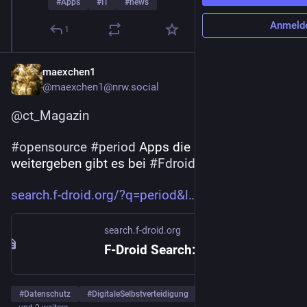
#
Apps
#
IT
#
news
Anmeld
1
maexchen1
@
maexchen1@nrw.social
@
ct_Magazin
#
opensource
#
period
 Apps die keine 
#
Daten
weitergeben gibt es bei 
#
Fdroid
search.f-droid.org/?q=period&l
search.f-droid.org
F-Droid Search: period
#
Datenschutz
#
DigitaleSelbstverteidigung
#
zyklus