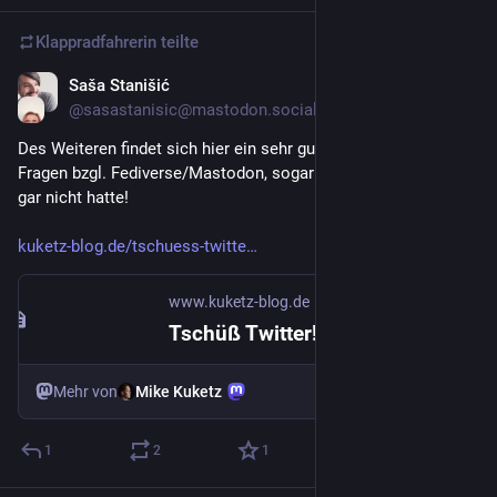
Klappradfahrerin
teilte
Saša Stanišić
27. Apr. 2022
@
sasastanisic@mastodon.social
Des Weiteren findet sich hier ein sehr guter Text zu all den 
Fragen bzgl. Fediverse/Mastodon, sogar zu solchen, die man 
gar nicht hatte!
kuketz-blog.de/tschuess-twitte
www.kuketz-blog.de
Tschüß Twitter! Hallo Fediverse! Hallo Mastodon!
Mike Kuketz
Mehr von
1
2
1