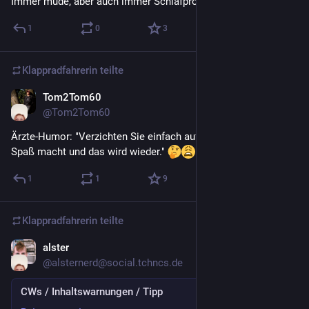
Immer müde, aber auch immer Schlafprobleme. Ich hasse es.
1
0
3
Klappradfahrerin
teilte
Tom2Tom60
28. Apr. 2022
@
Tom2Tom60
Ärzte-Humor: "Verzichten Sie einfach auf alles, was im Leben 
Spaß macht und das wird wieder." 
1
1
9
Klappradfahrerin
teilte
alster
28. Apr. 2022
@
alsternerd@social.tchncs.de
CWs / Inhaltswarnungen / Tipp