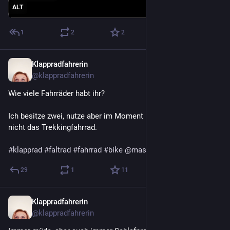
ALT
1
2
2
Klappradfahrerin
28. Apr. 2022
@
klappradfahrerin
Wie viele Fahrräder habt ihr?
Ich besitze zwei, nutze aber im Moment nur das Klapprad, 
nicht das Trekkingfahrrad.
#
klapprad
#
faltrad
#
fahrrad
#
bike
@
mastobikes_de
29
1
11
Klappradfahrerin
28. Apr. 2022
@
klappradfahrerin