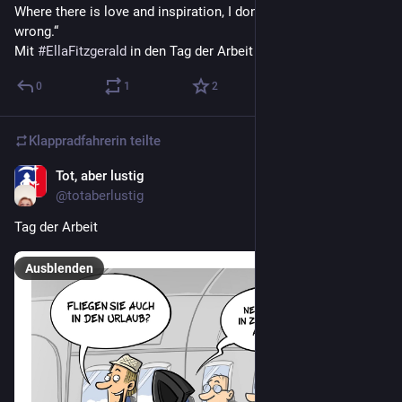
Where there is love and inspiration, I don’t think you can go 
wrong.“
Mit 
#
EllaFitzgerald
 in den Tag der Arbeit starten
0
1
2
Klappradfahrerin
teilte
Tot, aber lustig
1. Mai 2022
@
totaberlustig
Tag der Arbeit 
Ausblenden