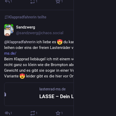
1
1
1
Klappradfahrerin
teilte
Sandzwerg
29. Apr. 2022
@
sandzwerg@chaos.social
@
klappradfahrerin
 ich liebe es 
 du kannst es dir gerne mal 
leihen oder eins der freien Lastenräder von Lasse 
lastenrad-
ms.de/
Beim Klapprad liebäugel ich mit einem von Bernds, die sind 
nicht ganz so klein wie die Brompton aber dürfen mehr 
Gewicht und es gibt sie sogar in einer Vergiftung Cargo 
Variante 
 leider gibt es die hier vor Ort noch nicht
lastenrad-ms.de
LASSE – Dein Lastenrad für Münster
1
1
1