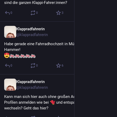
sind die ganzen Klappi-Fahrer:innen?
0
0
3
Klappradfahrerin
30. Apr. 2022
@
klappradfahrerin
Habe gerade eine Fahrradhochzeit in Münster gesehen. 
Hammer!
0
0
6
Klappradfahrerin
29. Apr. 2022
@
klappradfahrerin
Kann man sich hier auch ohne großen Aufwand mit zwei 
Profilen anmelden wie bei 
 und entspannt zwischen beiden 
wechseln? Geht das hier?