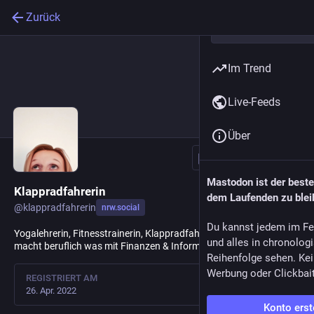
Zurück
Im Trend
Live-Feeds
Über
Folgen
Mastodon ist der best
Klappradfahrerin
dem Laufenden zu blei
@
klappradfahrerin
nrw.social
Du kannst jedem im Fe
Yogalehrerin, Fitnesstrainerin, Klappradfahrerin, Hundemutter,
und alles in chronolog
macht beruflich was mit Finanzen & Informationssicherheit.
Reihenfolge sehen. Kei
Werbung oder Clickbai
REGISTRIERT AM
26. Apr. 2022
Konto erst