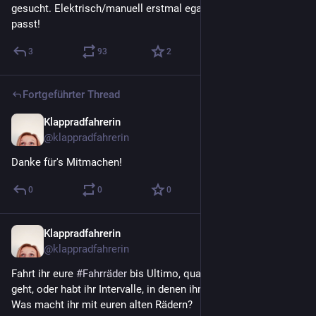
gesucht. Elektrisch/manuell erstmal egal, Hauptsache er 
passt!
3
93
2
Fortgeführter Thread
Klappradfahrerin
2. Mai 2022
@
klappradfahrerin
Danke für's Mitmachen!
0
0
0
Klappradfahrerin
2. Mai 2022
@
klappradfahrerin
Fahrt ihr eure 
#
Fahrräder
 bis Ultimo, quasi bis es nicht mehr 
geht, oder habt ihr Intervalle, in denen ihr eure Räder ersetzt?
Was macht ihr mit euren alten Rädern?