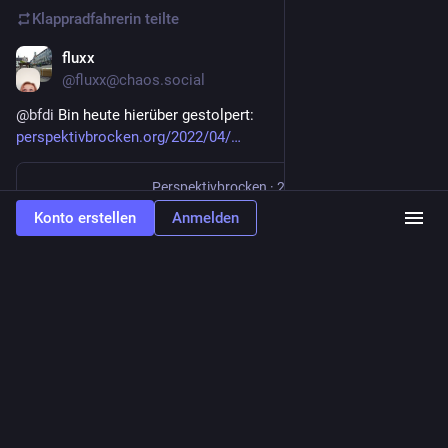
Klappradfahrerin
teilte
fluxx
26. Apr. 2022
@
fluxx@chaos.social
@
bfdi
 Bin heute hierüber gestolpert: 
perspektivbrocken.org/2022/04/
Perspektiv­brocken
·
25. Apr. 2022
Mastodon für Dummies - Perspektiv­brocken
Konto erstellen
Anmelden
Mehr von
Perpektivbrocken
0
1
1
Klappradfahrerin
<p>Gute Nacht, neue Welt!</p>