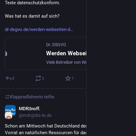
Texte datenschutzkonform.
Was hat es damit auf sich?
dr-dsgvo.de/werden-webseiten-d
Dr. DSGVO
Werden Webseiten durch Datenschutztexte DSGVO-konform? Was ist mit den Rechtsgrundlagen für Plugins?
Viele Betreiber von Webseiten fragen immer wieder nach Datenschutztexten, weil sie ihre Webseite datenschutzkonform gestalten wollen. Manche meinen, damit wären alle wichtigen Probleme gelöst. Manche fragen deswegen gerne einen Juristen, in der Annahme, ihre Webseite
0
3
1
Klappradfahrerin
teilte
MDR|Inoff.
4. Mai 2022
@
mdr@dis-le.de
Schon am Mittwoch hat Deutschland den ihm zustehenden
Vorrat an natürlichen Ressourcen für das laufende Jahr