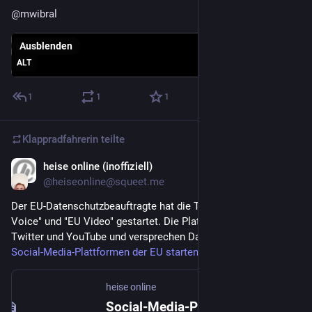
@
mwibral
Ausblenden
ALT
1
1
1
Klappradfahrerin
teilte
heise online (inoffiziell)
29. Apr. 2022
@
heiseonline@squeet.me
Der EU-Datenschutzbeauftragte hat die Testphase für "EU
Voice" und "EU Video" gestartet. Die Plattformen ähneln
Twitter und YouTube und versprechen Datenschutz.
Social-Media-Plattformen der EU starten in die Testphase
heise online
Social-Media-Plattformen der EU starten in die Testphase