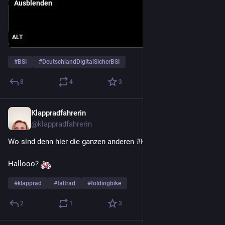
Ausblenden
ALT
#
BSI
#
DeutschlandDigitalSicherBSI
8
4
3
Klappradfahrerin
27. Apr. 2022
@
klappradfahrerin
Wo sind denn hier die ganzen anderen 
#
Klappradfahrer
?
Hallooo? 
#
klapprad
#
faltrad
#
foldingbike
2
1
3