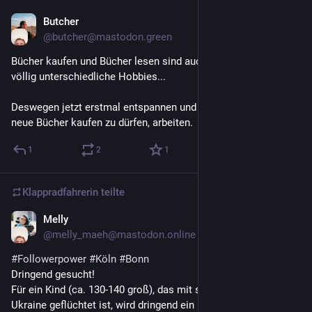
Butcher
2. Mai 2022
@
butcher@mastodon.green
Bücher kaufen und Bücher lesen sind auch irgendwie zwei 
völlig unterschiedliche Hobbies...
Deswegen jetzt erstmal entspannen und an der Legitimation, 
neue Bücher kaufen zu dürfen, arbeiten.
1
2
1
Klappradfahrerin
teilte
Melly
2. Mai 2022
@
melly_maeh@mastodon.online
#
Followerpower
#
Köln
#
Bonn
Dringend gesucht!
Für ein Kind (ca. 130-140 groß), das mit seiner Familie aus der 
Ukraine geflüchtet ist, wird dringend ein passender Rollstuhl 