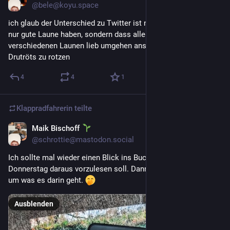
@
bele@koyu.space
ich glaub der Unterschied zu Twitter ist nicht, dass hier alle 
nur gute Laune haben, sondern dass alle mit den 
verschiedenen Launen lieb umgehen anstatt toxisch in die 
Drutröts zu rotzen
4
4
1
Klappradfahrerin
teilte
Maik Bischoff
3. Mai 2022
@
schrottie@mastodon.social
Ich sollte mal wieder einen Blick ins Buch wegen, wenn ich 
Donnerstag daraus vorzulesen soll. Dann weiß ich wenigstens, 
um was es darin geht. 
Ausblenden