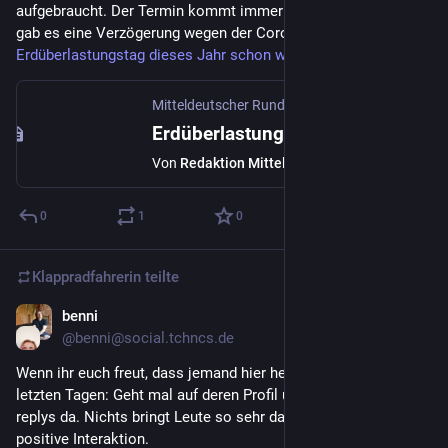
aufgebraucht. Der Termin kommt immer früher, nur im Vorjahr
gab es eine Verzögerung wegen der Corona-Pandemie.
Erdüberlastungstag dieses Jahr schon wieder früher
Mitteldeutscher Rundfunk
Erdüberlastungstag dieses Jahr schon wieder früher
Von
Redaktion Mitteldeutscher Rundfunk
0
1
0
Klappradfahrerin
teilte
benni
2. Mai 2022
@
benni@social.tchncs.de
Wenn ihr euch freut, dass jemand hier her gefunden hat in den 
letzten Tagen: Geht mal auf deren Profil und lasst ein paar 
replys da. Nichts bringt Leute so sehr dazu zu bleiben, wie 
positive Interaktion.