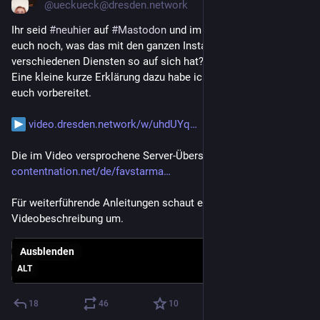
@
ueckueck@dresden.network
Ihr seid 
#
neuhier
 auf 
#
Mastodon
 und im 
#
Fediverse
 und fragt 
euch noch, was das mit den ganzen Instanzen und Servern und 
verschiedenen Diensten so auf sich hat?
Eine kleine kurze Erklärung dazu habe ich in diesem Video für 
euch vorbereitet.
video.dresden.network/w/uhdUYq
Die im Video versprochene Server-Übersicht findet ihr hier: 
contentnation.net/de/favstarma
Für weiterführende Anleitungen schaut euch gerne in der 
Videobeschreibung um.
Ausblenden
ALT
18
46
10