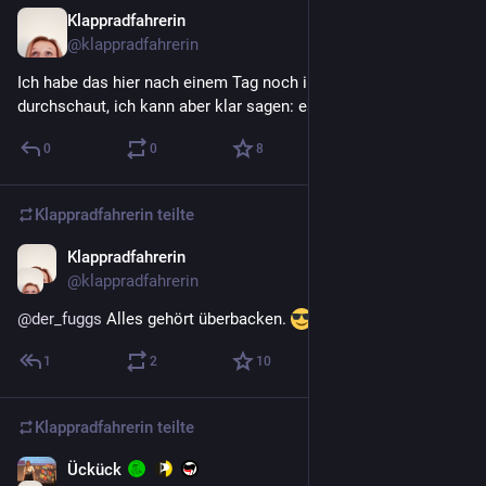
Klappradfahrerin
27. Apr. 2022
@
klappradfahrerin
Ich habe das hier nach einem Tag noch immer nicht ganz 
durchschaut, ich kann aber klar sagen: es ist nett hier.
0
0
8
Klappradfahrerin
teilte
Klappradfahrerin
27. Apr. 2022
@
klappradfahrerin
@
der_fuggs
 Alles gehört überbacken. 
1
2
10
Klappradfahrerin
teilte
Ückück
​
26. Apr. 2022