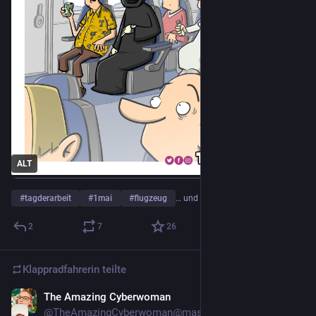
ALT
#
tagderarbeit
#
1mai
#
flugzeug
… und 6 weitere
2
7
26
Klappradfahrerin
teilte
The Amazing Cyberwoman
30. Apr. 2022
@
TheAmazingCyberwoman@mastodontech.de