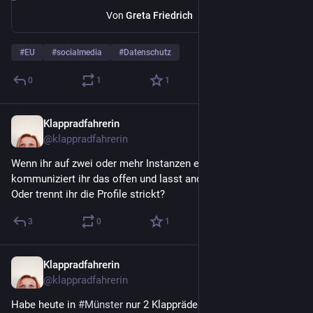
Von
Greta Friedrich
#
EU
#
socialmedia
#
Datenschutz
0
1
1
Klappradfahrerin
30. Apr. 2022
@
klappradfahrerin
Wenn ihr auf zwei oder mehr Instanzen ein Profil habt, 
kommuniziert ihr das offen und lasst andere davon wissen? 
Oder trennt ihr die Profile strickt?
3
0
1
Klappradfahrerin
30. Apr. 2022
@
klappradfahrerin
Habe heute in 
#
Münster
 nur 2 Klappräder gesehen. 
 Wo 