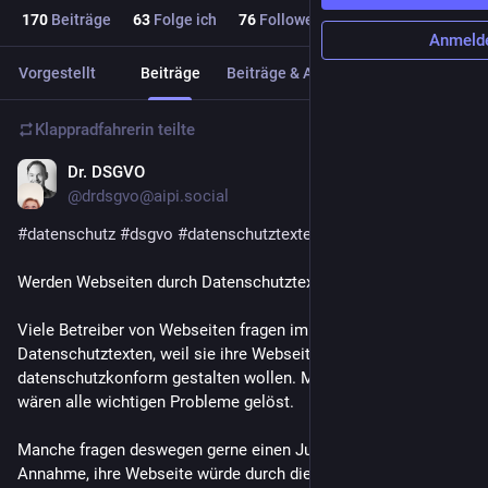
170
Beiträge
63
Folge ich
76
Follower
Anmeld
Vorgestellt
Beiträge
Beiträge & Antworten
Medien
Klappradfahrerin
teilte
Dr. DSGVO
5. Mai 2022
@
drdsgvo@aipi.social
#
datenschutz
#
dsgvo
#
datenschutztexte
#
websites
Werden Webseiten durch Datenschutztexte DSGVO-konform?
Viele Betreiber von Webseiten fragen immer wieder nach 
Datenschutztexten, weil sie ihre Webseite 
datenschutzkonform gestalten wollen. Manche meinen, damit 
wären alle wichtigen Probleme gelöst.
Manche fragen deswegen gerne einen Juristen, in der 
Annahme, ihre Webseite würde durch die juristisch gelieferten 