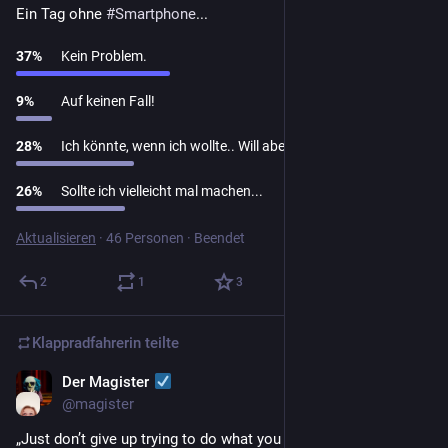
Ein Tag ohne 
#
Smartphone
...
37
%
Kein Problem.
9
%
Auf keinen Fall!
28
%
Ich könnte, wenn ich wollte.. Will aber nicht.
26
%
Sollte ich vielleicht mal machen...
Aktualisieren
·
46 Personen
·
Beendet
2
1
3
Klappradfahrerin
teilte
Der Magister
1. Mai 2022
@
magister
„Just don’t give up trying to do what you really want to do. 