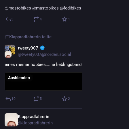
@
mastobikes
@
mastobikes
@
fedibikes
9
4
1
Klappradfahrerin
teilte
tweety007
1. Mai 2022
@
tweety007@norden.social
eines meiner hobbies....ne lieblingsbande häkeln......
Ausblenden
10
5
2
Klappradfahrerin
1. Mai 2022
@
klappradfahrerin