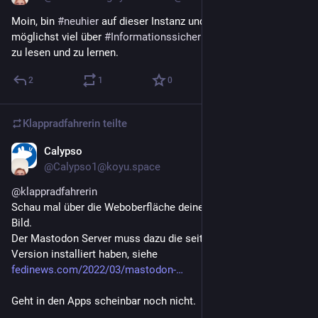
Moin, bin 
#
neuhier
 auf dieser Instanz und freue mich, hier 
möglichst viel über 
#
Informationssicherheit
 und 
#
Datenschutz
zu lesen und zu lernen.
2
1
0
Klappradfahrerin
teilte
Calypso
1. Mai 2022
*
@
Calypso1@koyu.space
@
klappradfahrerin
Schau mal über die Weboberfläche deiner Instanz nach, siehe 
Bild.
Der Mastodon Server muss dazu die seit März verfügbare 3.5 
Version installiert haben, siehe 
fedinews.com/2022/03/mastodon-
Geht in den Apps scheinbar noch nicht.