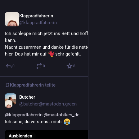
Klappradfahrerin
28. Apr. 2022
@
klappradfahrerin
Ich schleppe mich jetzt ins Bett und hoffe, dass ich schlafen 
kann.
Nacht zusammen und danke für die netten Konversationen 
hier. Das hat mir auf 
 sehr gefehlt.
0
0
8
Klappradfahrerin
teilte
Butcher
28. Apr. 2022
@
butcher@mastodon.green
@
klappradfahrerin
@
mastobikes_de
Ich sehe, du verstehst mich. 
Ausblenden