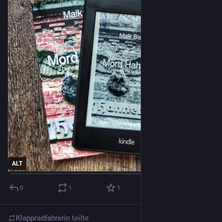
ALT
0
1
1
Klappradfahrerin
teilte