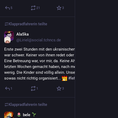
5
21
3
Klappradfahrerin
teilte
Ala5ka
4. Mai 2022
@
Liriel@social.tchncs.de
Erste zwei Stunden mit den ukrainischen Kindern geschafft. Es 
war schwer. Keiner von ihnen redet oder versteht deutsch. 
Eine Betreuung war, vor mir, da. Keine Ahnung was sie in den 
letzten Wochen gemacht haben, nach meinem Stand: zu 
wenig. Die Kinder sind völlig allein. Unser Schulsystem ist für 
sowas nicht richtig organisiert... 
#
lehrer
#
lehramt
#
schule
1
1
3
Klappradfahrerin
teilte
bele
3. Mai 2022