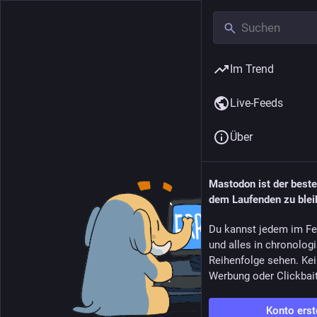
Im Trend
Live-Feeds
Über
Mastodon ist der best
dem Laufenden zu blei
Du kannst jedem im Fe
und alles in chronolog
Reihenfolge sehen. Kei
Werbung oder Clickbai
Konto erst