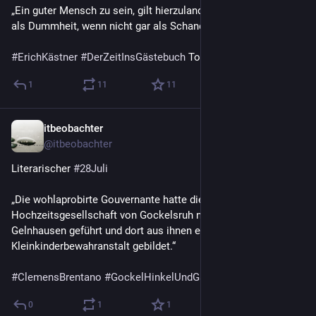
„Ein guter Mensch zu sein, gilt hierzulande
als Dummheit, wenn nicht gar als Schande.“
#
ErichKästner
#
DerZeitInsGästebuch
 Tod 1974
1
11
11
itbeobachter
28. Juli
@
itbeobachter
Literarischer 
#
28Juli
„Die wohlaprobirte Gouvernante hatte die verkindete 
Hochzeitsgesellschaft von Gockelsruh nach der Eierburg bei 
Gelnhausen geführt und dort aus ihnen eine 
Kleinkinderbewahranstalt gebildet.“
#
ClemensBrentano
#
GockelHinkelUndGackeleia
 Tod 1842
0
1
1