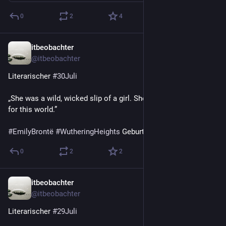
0
2
4
itbeobachter
30. Juli
@
itbeobachter
Literarischer 
#
30Juli
„She was a wild, wicked slip of a girl. She burned too brightly 
for this world.”
#
EmilyBrontë
#
WutheringHeights
 Geburt 1818
0
2
2
itbeobachter
29. Juli
@
itbeobachter
Literarischer 
#
29Juli