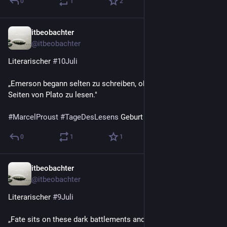
0
1
2
itbeobachter
10. Juli
@
itbeobachter
Literarischer 
#
10Juli
„Emerson begann selten zu schreiben, ohne vorher ein paar 
Seiten von Plato zu lesen."
#
MarcelProust
#
TageDesLesens
 Geburt 1871
0
1
1
itbeobachter
9. Juli
@
itbeobachter
Literarischer 
#
9Juli
„Fate sits on these dark battlements and frowns, And as the 