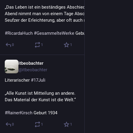
„Das Leben ist ein beständiges Abschiednehmen. Jeden 
Abend nimmt man von einem Tage Abschied, oft mit einem 
Seufzer der Erleichterung, aber oft auch mit Schmerz.“
#
RicardaHuch
#
GesammelteWerke
 Geburt 1864
0
1
1
itbeobachter
17. Juli
@
itbeobachter
Literarischer 
#
17Juli
„Alle Kunst ist Mitteilung an andere.
Das Material der Kunst ist die Welt.“
#
RainerKirsch
 Geburt 1934
0
1
1