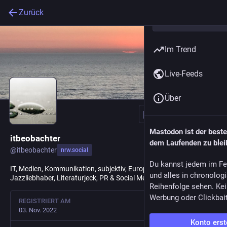
Zurück
Im Trend
Live-Feeds
Über
Folgen
Mastodon ist der best
itbeobachter
dem Laufenden zu blei
@
itbeobachter
nrw.social
Du kannst jedem im Fe
IT, Medien, Kommunikation, subjektiv, Europäer, Rheinländer,
und alles in chronolog
Jazzliebhaber, Literaturjeck, PR & Social Media @ PR Exclusiv
Reihenfolge sehen. Kei
Werbung oder Clickbai
REGISTRIERT AM
03. Nov. 2022
Konto erst