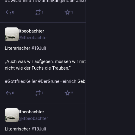
#
UweJohnson
#
MutmaßungenÜberJakob
 Geburt 1934
0
1
1
itbeobachter
19. Juli
@
itbeobachter
Literarischer 
#
19Juli
„Auch was wir aufgeben, müssen wir mit freier Wahl aufgeben, 
nicht wie der Fuchs die Trauben.“
#
GottfriedKeller
#
DerGrüneHeinrich
 Geburt 1819
0
1
2
itbeobachter
18. Juli
@
itbeobachter
Literarischer 
#
18Juli