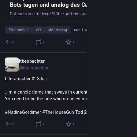
Bots tagen und analog das Catering verrottet
Datenströme für leere Stühle und einsame Canapés: Ein Blick in die digitale Geisterstadt. Bild: KI-generiert Man muss die Feste feiern, wie sie fallen – oder im Jahr 2026 zumindest die Hälfte der G…
#
Netzkultur
#
KI
#
Marketing
… und 1 weiterer
0
1
1
itbeobachter
13. Juli
@
itbeobachter
Literarischer 
#
13Juli
„I'm a candle flame that sways in currents of air you can't see. 
You need to be the one who steadies me to burn.”
#
NadineGordimer
#
TheHouseGun
 Tod 2014
0
1
1