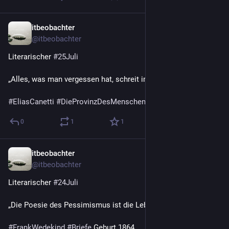
itbeobachter
25. Juli
@
itbeobachter
Literarischer 
#
25Juli
„Alles, was man vergessen hat, schreit im Traum um Hilfe.“
#
EliasCanetti
#
DieProvinzDesMenschen
 Geburt 1905
0
1
1
itbeobachter
24. Juli
@
itbeobachter
Literarischer 
#
24Juli
„Die Poesie des Pessimismus ist die Lebensfreude.“
#
FrankWedekind
#
Briefe
 Geburt 1864