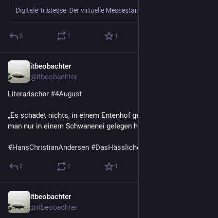
Digitale Tristesse: Der virtuelle Messestand entpuppt sich in der Praxis oft als verlassene 3D-Wüste. Bild: KI-generiert Es ist August 2026. Während draußen die Sonne glüht, laufen in den Vertriebs…
0
1
1
itbeobachter
2 T.
@
itbeobachter
Literarischer 
#
4August
„Es schadet nichts, in einem Entenhof geboren zu sein, wenn 
man nur in einem Schwanenei gelegen hat."
#
HansChristianAndersen
#
DasHässlicheEntlein
 Tod 1875
0
1
1
itbeobachter
3 T.
@
itbeobachter