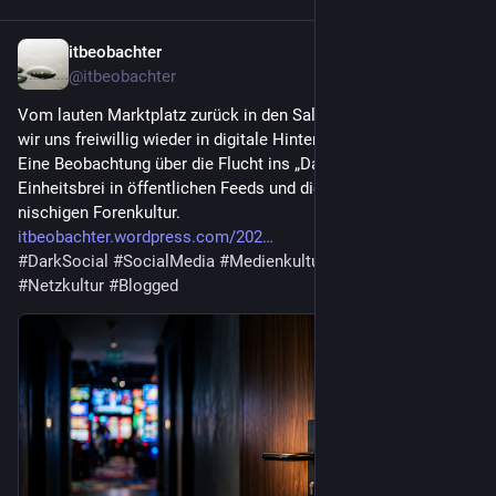
itbeobachter
20. Juli
@
itbeobachter
Vom lauten Marktplatz zurück in den Salon: Warum sperren 
wir uns freiwillig wieder in digitale Hinterzimmer? 
Eine Beobachtung über die Flucht ins „Dark Social“, den KI-
Einheitsbrei in öffentlichen Feeds und die Renaissance der 
nischigen Forenkultur.
itbeobachter.wordpress.com/202
#
DarkSocial
#
SocialMedia
#
Medienkultur
#
KI
#
Digitalisierung
#
Netzkultur
#
Blogged