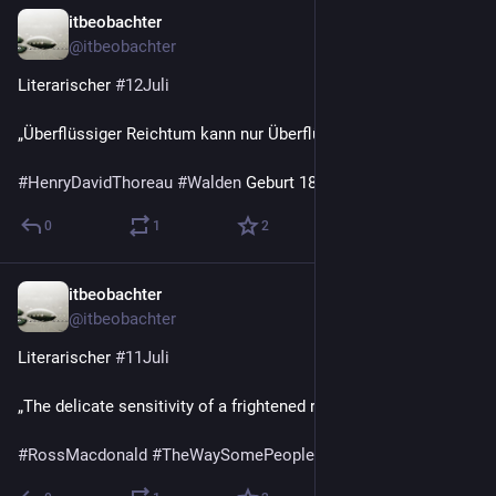
itbeobachter
12. Juli
@
itbeobachter
Literarischer 
#
12Juli
„Überflüssiger Reichtum kann nur Überflüssiges erkaufen.“
#
HenryDavidThoreau
#
Walden
 Geburt 1817
0
1
2
itbeobachter
11. Juli
@
itbeobachter
Literarischer 
#
11Juli
„The delicate sensitivity of a frightened rattlesnake.”
#
RossMacdonald
#
TheWaySomePeopleDie
 Tod 1983