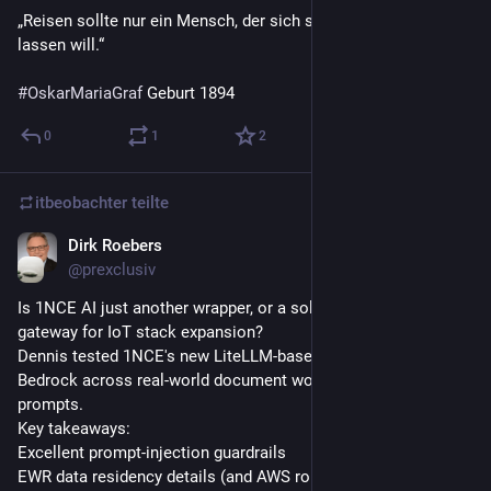
„Reisen sollte nur ein Mensch, der sich ständig überraschen 
lassen will.“
#
OskarMariaGraf
 Geburt 1894
0
1
2
itbeobachter
teilte
Dirk Roebers
21. Juli
@
prexclusiv
Is 1NCE AI just another wrapper, or a solid EU-hosted LLM 
gateway for IoT stack expansion?
Dennis tested 1NCE's new LiteLLM-based gateway on AWS 
Bedrock across real-world document workflows and security 
prompts.
Key takeaways:
Excellent prompt-injection guardrails
EWR data residency details (and AWS routing nuances)