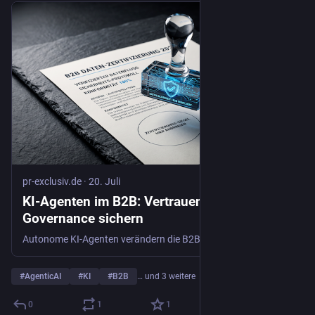
pr-exclusiv.de
·
20. Juli
KI-Agenten im B2B: Vertrauen durch
Governance sichern
Autonome KI-Agenten verändern die B2B-Welt. Erfahren Sie, warum Agentic AI klare Governance und kommunikative Absicherung im Mittelstand braucht.
#
AgenticAI
#
KI
#
B2B
… und 3 weitere
0
1
1