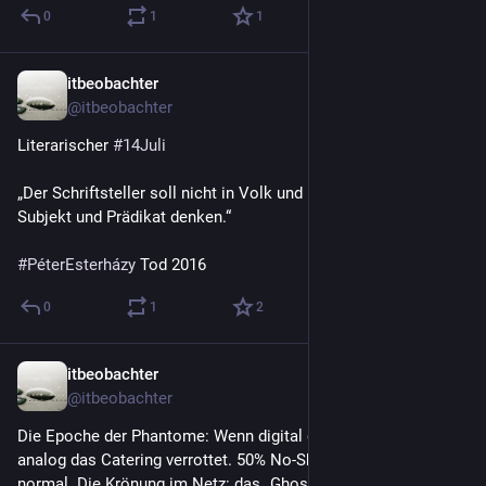
0
1
1
itbeobachter
14. Juli
@
itbeobachter
Literarischer 
#
14Juli
„Der Schriftsteller soll nicht in Volk und Nation, sondern in 
Subjekt und Prädikat denken.“
#
PéterEsterházy
 Tod 2016
0
1
2
itbeobachter
13. Juli
*
@
itbeobachter
Die Epoche der Phantome: Wenn digital die Bots tagen und 
analog das Catering verrottet. 50% No-Show-Quote ist 2026 
normal. Die Krönung im Netz: das „Ghost-Webinar“. Firmen 