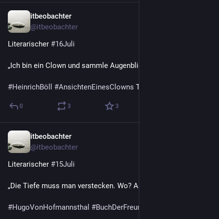
itbeobachter
16. Juli
@
itbeobachter
Literarischer 
#
16Juli
„Ich bin ein Clown und sammle Augenblicke.“
#
HeinrichBöll
#
AnsichtenEinesClowns
 Tod 1985
0
3
3
itbeobachter
15. Juli
@
itbeobachter
Literarischer 
#
15Juli
„Die Tiefe muss man verstecken. Wo? An der Oberfläche."
#
HugoVonHofmannsthal
#
BuchDerFreunde
 Tod 1929