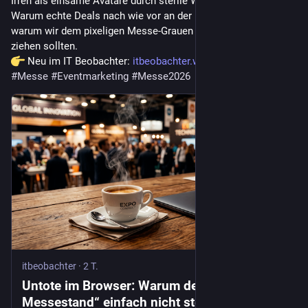
Irren als einsame Avatare durch sterile WebGL-Wüsten.
Warum echte Deals nach wie vor an der Hotelbar stattfinden & 
warum wir dem pixeligen Messe-Grauen endlich den Stecker 
ziehen sollten.
 Neu im IT Beobachter: 
itbeobachter.wordpress.com/202
#
Messe
#
Eventmarketing
#
Messe2026
itbeobachter
·
2 T.
Untote im Browser: Warum der „virtuelle
Messestand“ einfach nicht sterben will