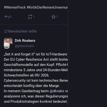
#
WernerFinck
#
KritikDerReinenUnvernunft
 Tod 1978
0
1
1
itbeobachter
teilte
Dirk Roebers
30. Juli
@
prexclusiv
„Set it and forget it“ ist für IoT-Hardware Geschichte.
Der EU Cyber Resilience Act stellt bisherige 
Geschäftsmodelle auf den Kopf: Pflicht-Updates für 
mindestens 5 Jahre und 24-Stunden-Meldepflichten für 
Schwachstellen ab 09/ 2026.
Cybersecurity ist kein technisches Beiwerk mehr – sie 
entscheidet künftig über die Marge.
In meinem Gastbeitrag beim 
@
dknake
 von WeSpeakIoT 
analysiere ich, was dieser Regulierungsschritt für Hersteller 
und Produktstrategien konkret bedeutet.