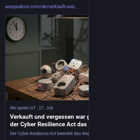
wespeakiot.com/de/verkauft-und
We speak IoT
·
27. Juli
Verkauft und vergessen war gestern: Wie
der Cyber Resilience Act das IoT-
Geschäftsmodell zerlegt - We speak IoT
Der Cyber Resilience Act beendet das Wegwerf-IoT: Security-by-Design, Update-Pflicht, 24h-Meldefrist. Was auf Hersteller jetzt zukommt.