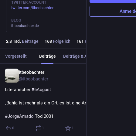
TWITTER ACCOUNT
twitter.com/itbeobachter
Anmeld
BLOG
it-beobachter.de
2,8
Tsd.
Beiträge
168
Folge ich
161
Follower
Vorgestellt
Beiträge
Beiträge & Antworten
Medien
itbeobachter
13 Std.
@
itbeobachter
Literarischer 
#
6August
„Bahia ist mehr als ein Ort, es ist eine Art zu lieben.“
#
JorgeAmado
 Tod 2001
0
1
1