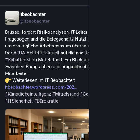
itbeobachter
27. Juli
@
itbeobachter
Brüssel fordert Risikoanalysen, IT-Leiter verteilen Excel-
Fragebögen und die Belegschaft? Nutzt längst private KI-Tools, 
um das tägliche Arbeitspensum überhaupt noch zu schaffen.
Der 
#
EUAIAct
 trifft aktuell auf die nackte Realität der 
#
SchattenKI
 im Mittelstand. Ein Blick auf das ungleiche Duell 
zwischen Paragraphen und pragmatischem Selbstschutz der 
Mitarbeiter.
 Weiterlesen im IT Beobachter: 
itbeobachter.wordpress.com/202
#
KünstlicheIntelligenz
#
Mittelstand
#
Compliance
#
ITSicherheit
#
Bürokratie