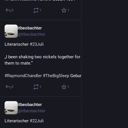
0
1
1
itbeobachter
23. Juli
@
itbeobachter
Literarischer 
#
23Juli
„I been shaking two nickels together for a month, trying to get 
them to mate.”
#
RaymondChandler
#
TheBigSleep
 Geburt 1888
0
1
1
itbeobachter
22. Juli
@
itbeobachter
Literarischer 
#
22Juli