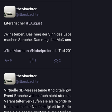
itbeobachter
1 T.
@
itbeobachter
Literarischer 
#
5August
„Wir sterben. Das mag der Sinn des Lebens sein. Aber wir 
machen Sprache. Das mag das Maß unseres Lebens sein.“
#
ToniMorrison
#
Nobelpreisrede
 Tod 2019
0
1
2
itbeobachter
2 T.
@
itbeobachter
Virtuelle 3D-Messestände & "digitale Zwillinge“, der Untote der 
Event-Branche will einfach nicht sterben.
Veranstalter verkaufen sie als hybride Reichweite, Vorstände 
freuen sich über Nachhaltigkeit im Bericht. Und die Besucher? 