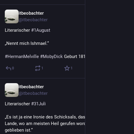
itbeobachter
5 T.
@
itbeobachter
Literarischer 
#
1August
„Nennt mich Ishmael.“
#
HermanMelville
#
MobyDick
 Geburt 1819
0
1
1
itbeobachter
6 T.
@
itbeobachter
Literarischer 
#
31Juli
„Es ist ja eine Ironie des Schicksals, dass gerade in dem 
Lande, wo am meisten Heil gerufen worden ist, so wenig heil 
geblieben ist.“