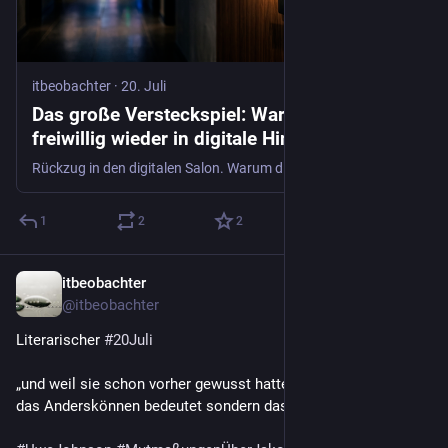
itbeobachter
·
20. Juli
Das große Versteckspiel: Warum wir uns
freiwillig wieder in digitale Hinterzimmer
sperren
Rückzug in den digitalen Salon. Warum die wertvollsten B2B-Gespräche heute hinter verschlossenen Türen stattfinden. Bild: KI-generiert Noch eine Erinnerung an die goldenen Zeiten des Social-Media-H…
1
2
2
itbeobachter
20. Juli
@
itbeobachter
Literarischer 
#
20Juli
„und weil sie schon vorher gewusst hatte dass Freiheit nicht 
das Anderskönnen bedeutet sondern das Andersmüssen“