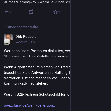
#
ErnestHemingway
#
WemDieStundeSchlägt
 Geburt 1899
0
1
2
itbeobachter
teilte
Dirk Roebers
20. Juli
@
prexclusiv
Wer noch übers Prompten diskutiert, verpasst den echten 
Statikwechsel: Das Zeitalter autonomer KI-Agenten. 
Wenn Algorithmen im Namen von Traditionsmarken agieren, 
braucht es klare Antworten zu Haftung, Befugnissen und 
Vertrauen. Estland macht es vor – der Mittelstand muss 
kommunikativ nachziehen.
Warum B2B-Tech ein Schutzschild für KI-Governance braucht:
pr-exclusiv.de/wenn-der-algori