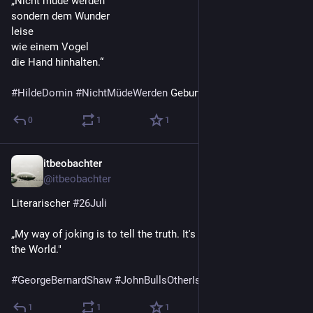
„Nicht müde werden
sondern dem Wunder
leise
wie einem Vogel
die Hand hinhalten.“
#
HildeDomin
#
NichtMüdeWerden
 Geburt 1909
0
1
1
itbeobachter
26. Juli
@
itbeobachter
Literarischer 
#
26Juli
„My way of joking is to tell the truth. It's the funniest joke in 
the World."
#
GeorgeBernardShaw
#
JohnBullsOtherIsland
 Geburt 1856
1
1
1