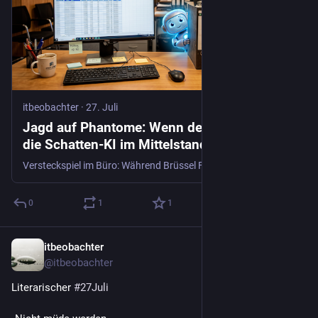
itbeobachter
·
27. Juli
Jagd auf Phantome: Wenn der EU AI Act auf
die Schatten-KI im Mittelstand trifft
Versteckspiel im Büro: Während Brüssel Formulare fordert, ist die Schatten-KI längst eingezogen. Bild: KI-generiert Es ist Hochsommer 2026. Während die Chefs am Strand liegen und an ihren Cocktails…
0
1
1
itbeobachter
27. Juli
@
itbeobachter
Literarischer 
#
27Juli