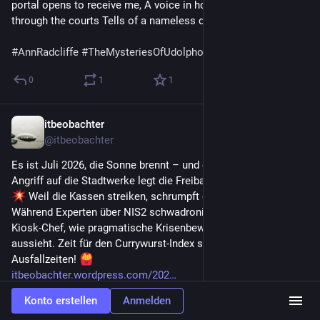
portal opens to receive me, A voice in hollow murmurs 
through the courts Tells of a nameless deed.”
#
AnnRadcliffe
#
TheMysteriesOfUdolpho
 Geburt 1764
0
1
1
itbeobachter
8. Juli
@
itbeobachter
Es ist Juli 2026, die Sonne brennt – und ein Ransomware 
Angriff auf die Stadtwerke legt die Freibad-Pommes lahm! 
 Weil die Kassen streiken, schrumpft die Speisekarte.
Während Experten über NIS2 schwadronieren, zeigt uns der 
Kiosk-Chef, wie pragmatische Krisenbewältigung wirklich 
aussieht. Zeit für den Currywurst-Index statt abstrakter 
Ausfallzeiten! 
itbeobachter.wordpress.com/202
Konto erstellen
Anmelden