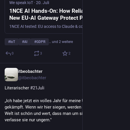
We speak IoT
·
20. Juli
1NCE AI Hands-On: How Reliably Does the
New EU-AI Gateway Protect Personal Data? -
We speak IoT
1NCE AI tested: EU access to Claude & co., hosting details, and the weak spots in PII redaction in a hands-on review.
#
IoT
#
AI
#
GDPR
… und 2 weitere
0
3
2
itbeobachter
21. Juli
@
itbeobachter
Literarischer 
#
21Juli
„Ich habe jetzt ein volles Jahr für meine Überzeugung 
gekämpft. Wenn wir hier siegen, werden wir überall siegen. Die 
Welt ist schön und wert, dass man um sie kämpft, und ich 
verlasse sie nur ungern."