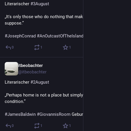
Literarischer 
#
3August
„It's only those who do nothing that make no mistakes, I 
suppose.”
#
JosephConrad
#
AnOutcastOfTheIslands
 Tod 1924
0
1
1
itbeobachter
4 T.
@
itbeobachter
Literarischer 
#
2August
„Perhaps home is not a place but simply an irrevocable 
condition.”
#
JamesBaldwin
#
GiovannisRoom
 Geburt 1924
0
1
1