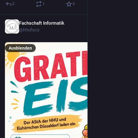
0
1
0
Fachschaft Informatik
23. Juli
@
hhufscs
Ausblenden