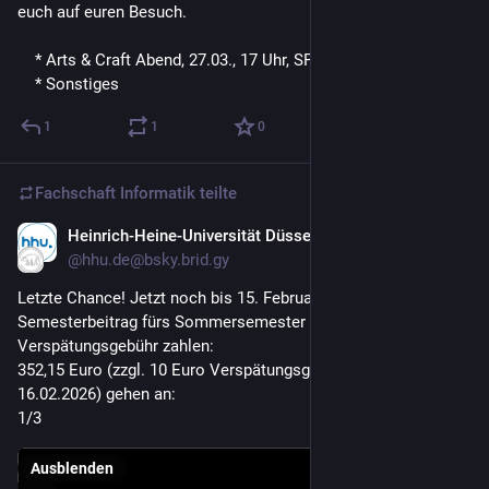
euch auf euren Besuch.
    * Arts & Craft Abend, 27.03., 17 Uhr, SP-Saal
    * Sonstiges
1
1
0
Fachschaft Informatik
teilte
Heinrich-Heine-Universität Düsseldorf
13. Feb.
@
hhu.de@bsky.brid.gy
Letzte Chance! Jetzt noch bis 15. Februar den 
Semesterbeitrag fürs Sommersemester ohne 
Verspätungsgebühr zahlen:

352,15 Euro (zzgl. 10 Euro Verspätungsgebühren ab 
16.02.2026) gehen an:

1/3
Ausblenden