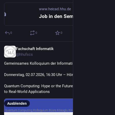
www.heicad.hhu.de
Job in den Semesterfereien?
0
0
0
Fachschaft Informatik
29. Juni
*
@
hhufscs
Gemeinsames Kolloquium der Informatik & der Physik
Donnerstag, 02.07.2026, 16:30 Uhr – Hörsaal 5F  
Quantum Computing: Hype or the Future? From Research Labs 
to Real-World Applications
Ausblenden