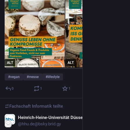
ALT
ALT
#
vegan
#
messe
#
lifestyle
0
1
1
Fachschaft Informatik
teilte
Heinrich-Heine-Universität Düsseldorf
28. Jan.
@
hhu.de@bsky.brid.gy