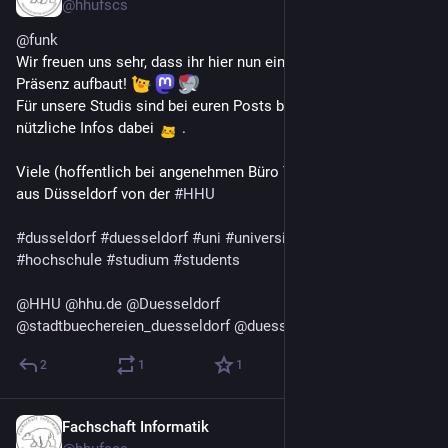
@
hhufscs
@
funk
Wir freuen uns sehr, dass ihr hier nun eine Social-Media 
Präsenz aufbaut! 
Für unsere Studis sind bei euren Posts bestimmt auch 
nützliche Infos dabei 
 .
Viele (hoffentlich bei angenehmen Büro Temperaturen) Grüße 
aus Düsseldorf von der 
#
HHU
#
dusseldorf
#
duesseldorf
#
uni
#
university
#
universitat
#
hochschule
#
studium
#
students
@
HHU
@
hhu.de
@
Duesseldorf
@
stadtbuechereien_duesseldorf
@
duesseldorf@feddit.de
2
1
1
Fachschaft Informatik
25. Juni