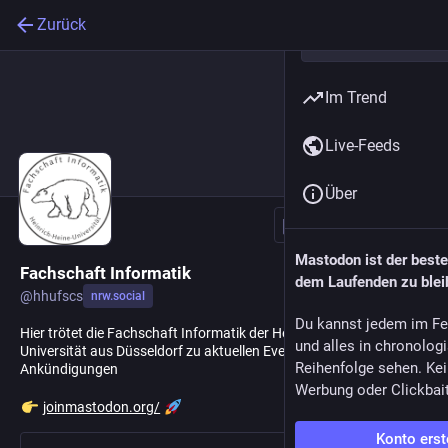
Zurück
Im Trend
Live-Feeds
Über
Folgen
Mastodon ist der best
Fachschaft Informatik
dem Laufenden zu blei
@
hhufscs
nrw.social
Du kannst jedem im Fe
Hier trötet die Fachschaft Informatik der Heinrich-Heine
und alles in chronolog
Universität aus Düsseldorf zu aktuellen Events und
Reihenfolge sehen. Kei
Ankündigungen
Werbung oder Clickbai
joinmastodon.org/
Konto erst