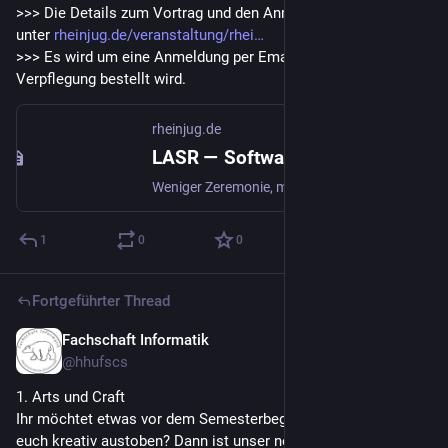
>>> Die Details zum Vortrag und den Anmeldelink findet ihr 
unter 
rheinjug.de/veranstaltung/rhei
>>> Es wird um eine Anmeldung per Email gebeten, da 
Verpflegung bestellt wird.
rheinjug.de
LASR — Softwarearchitektur in Eigenregie bewerten - rheinjug | rheinjug
Weniger Zeremonie, mehr Klarheit: Mit LASR Architektur schnell und leicht bewerten.
1
0
0
Fortgeführter Thread
Fachschaft Informatik
9. März
@
hhufscs
1. Arts und Craft
Ihr möchtet etwas vor dem Semesterbeginn entspannen und 
euch kreativ austoben? Dann ist unser neuer Arts & Carft 