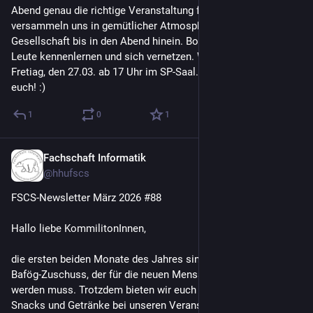
Abend genau die richtige Veranstaltung für euch. Wir 
versammeln uns in gemütlicher Atmosphäre und basteln in 
Gesellschaft bis in den Abend hinein. Bonus: Man kann neue 
Leute kennenlernen und sich vernetzen. Wir treffen uns am 
Fretiag, den 27.03. ab 17 Uhr im SP-Saal. Wir freuen uns auf 
euch! :)
1
0
1
Fachschaft Informatik
9. März
@
hhufscs
FSCS-Newsletter März 2026 #88
Hallo liebe KommilitonInnen,
die ersten beiden Monate des Jahres sind vergangen, wie der 
Bafög-Zuschuss, der für die neuen Mensapreise investiert 
werden muss. Trotzdem bieten wir euch weiterhin kostenlose 
Snacks und Getränke bei unseren Veranstaltungen und freuen 