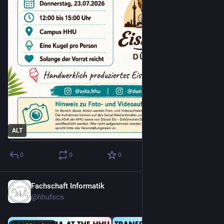
ALT
0
0
0
Fachschaft Informatik
18. Juli
*
@
hhufscs