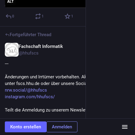
ALT
0
1
1
Fortgeführter Thread
Fachschaft Informatik
12. Feb.
@
hhufscs
---
Änderungen und Irrtümer vorbehalten. Aktuelle Informationen 
unter fscs.hhu.de oder über unsere Social Media Kanäle:
nrw.social/@hhufscs
instagram.com/hhufscs/
Teilt die Anmeldung zu unserem Newsletter gerne!
Diesen und alle bisherigen Newsletter findet ihr im Archiv auf 
Konto erstellen
Anmelden
unserer Website, Feedback zum Newsletter könnt ihr an 