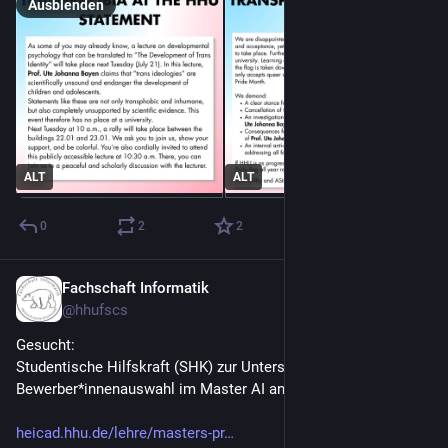
Ausblenden
ALT
ALT
0
2
2
Fachschaft Informatik
1. Juli
@
hhufscs
Gesucht:
Studentische Hilfskraft (SHK) zur Unterstützung der 
Bewerber*innenauswahl im Master AI and Data Science
heicad.hhu.de/lehre/masters-pr