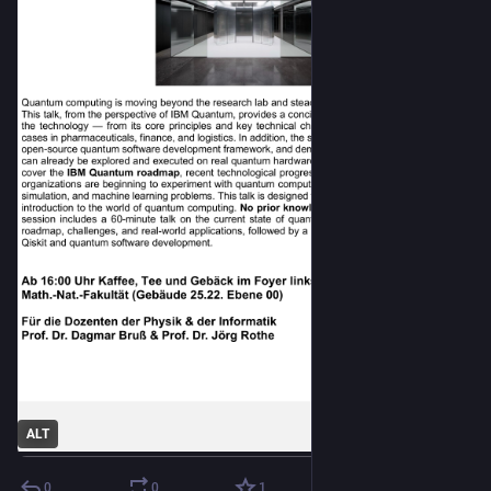
ALT
0
0
1