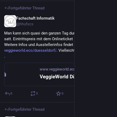
Fortgeführter Thread
Fachschaft Informatik
9. März
@
hhufscs
Man kann sich quasi den ganzen Tag durchprobieren und wird 
satt. Eintrittspreis mit dem Onlineticket sind 14€ p.P.. 
Weitere Infos und Ausstellerinfos findet ihr auf der Webseite: 
veggieworld.eco/duesseldorf/
. Vielleicht sieht man sich dort ;) 
.
www.veggieworld.eco
VeggieWorld Düsseldorf – VeggieWorld
0
0
0
Fortgeführter Thread