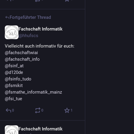
Fortgeführter Thread
Fachschaft Informatik
25. Juni
@
hhufscs
Vielleicht auch informativ für euch:
@
fachschaftwiai
@
fachschaft_info
@
fsinf_at
@
d120de
@
fsinfo_tudo
@
fsmikit
@
fsmathe_informatik_mainz
@
fsi_tue
0
0
1
Fachschaft Informatik
25. Juni