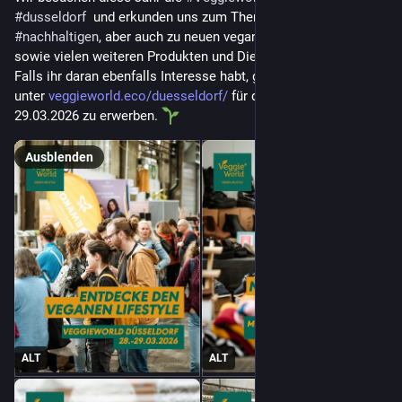
#
dusseldorf
  und erkunden uns zum Themengebiet der 
#
nachhaltigen
, aber auch zu neuen veganen 
#
Foodtrends
, 
sowie vielen weiteren Produkten und Dienstleistungen.
Falls ihr daran ebenfalls Interesse habt, gibt es noch Tickets 
unter 
veggieworld.eco/duesseldorf/
 für den 28.03. oder 
29.03.2026 zu erwerben. 
Ausblenden
ALT
ALT