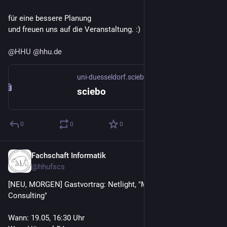
für eine bessere Planung 
und freuen uns auf die Veranstaltung. :)
@
HHU
@
hhu.de
uni-duesseldorf.sciebo.de
sciebo
0
0
0
Fachschaft Informatik
18. Mai
@
hhufscs
[NEU, MORGEN] Gastvortrag: Netlight, "Misconceptions im IT-
Consulting"
Wann: 19.05, 16:30 Uhr