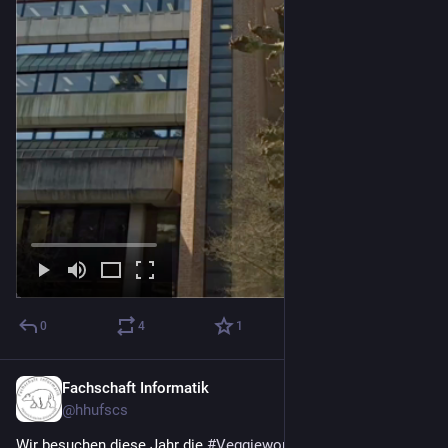
0
4
1
Fachschaft Informatik
17. März
@
hhufscs
Wir besuchen diese Jahr die 
#
Veggieworld
  2026 in 