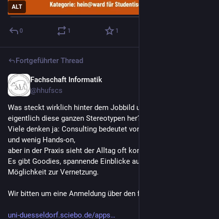
ALT
0
1
1
Fortgeführter Thread
Fachschaft Informatik
18. Mai
@
hhufscs
Was steckt wirklich hinter dem Jobbild und wo kommen 
eigentlich diese ganzen Stereotypen her?
Viele denken ja: Consulting bedeutet vor allem PowerPoints 
und wenig Hands-on, 
aber in der Praxis sieht der Alltag oft komplett anders aus. 
Es gibt Goodies, spannende Einblicke aus dem Beruf und die 
Möglichkeit zur Vernetzung.
Wir bitten um eine Anmeldung über den folgenden Link
uni-duesseldorf.sciebo.de/apps