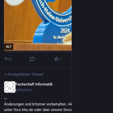
ALT
0
1
1
Fortgeführter Thread
Fachschaft Informatik
9. März
@
hhufscs
---
Änderungen und Irrtümer vorbehalten. Aktuelle Informationen 
unter fscs.hhu.de oder über unsere Social Media Kanäle: