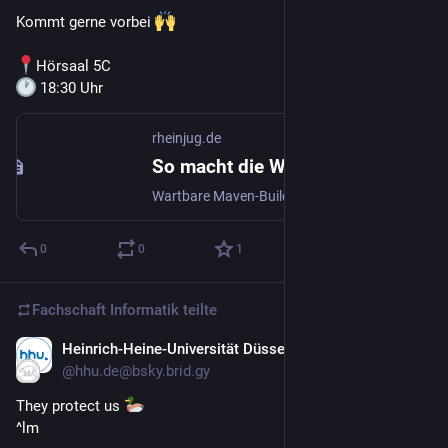
Kommt gerne vorbei 
Hörsaal 5C
 18:30 Uhr
rheinjug.de
So macht die Wartung von Maven-Projekten wieder Spaß - Werkzeuge und Good Practices - rheinjug | rheinjug
Wartbare Maven-Builds statt POM-Chaos. Ein Vortrag voller Tipps und Tricks um den Maven Build unter Kontrolle zu behalten.
0
0
1
Fachschaft Informatik
teilte
Heinrich-Heine-Universität Düsseldorf
17. März
@
hhu.de@bsky.brid.gy
They protect us 
^lm