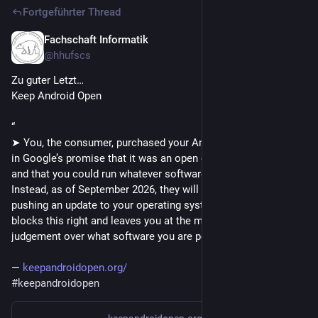
Fortgeführter Thread
Fachschaft Informatik
9. März
*
@
hhufscs
Zu guter Letzt…
Keep Android Open
“
➤ You, the consumer, purchased your Android device believing 
in Google’s promise that it was an open computing platform 
and that you could run whatever software you choose on it. 
Instead, as of September 2026, they will be non-consensually 
pushing an update to your operating system that irrevocably 
blocks this right and leaves you at the mercy of their 
judgement over what software you are permitted to trust.”
— 
keepandroidopen.org/
#
keepandroidopen