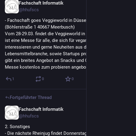
Fachschaft Informatik
9. März
@
hhufscs
- Fachschaft goes Veggieworld in Düsseldorf, 28-29.03., 
(Böhlerstraße 1 40667 Meerbusch)
Vom 28-29.03. findet die Veggieworld in Düsseldorf statt. Dies 
ist eine Messe für alle, die sich für vegane Ernährung 
interessieren und gerne Neuheiten aus der 
Lebensmittelbranche, sowie Startups probieren möchten. Es 
gibt ein breites Angebot an Snacks und Getränken, die auf der 
Messe kostenlos zum probieren angeboten werden.
1
0
0
Fortgeführter Thread
Fachschaft Informatik
9. März
@
hhufscs
2. Sonstiges
- Die nächste Rheinjug findet Donnerstag, den 19.03.2026 statt.