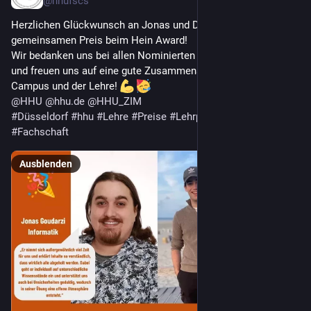
@
hhufscs
Herzlichen Glückwunsch an Jonas und Dominik für den 
gemeinsamen Preis beim Hein Award! 
Wir bedanken uns bei allen Nominierten für euer Engagement 
und freuen uns auf eine gute Zusammenarbeit auf dem 
Campus und der Lehre! 
@
HHU
@
hhu.de
@
HHU_ZIM
#
Düsseldorf
#
hhu
#
Lehre
#
Preise
#
Lehrpreise
#
student
#
Fachschaft
Ausblenden