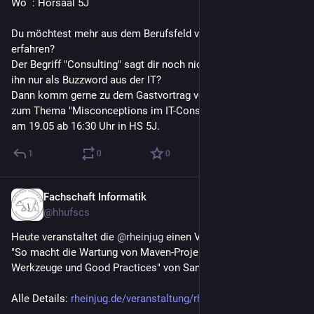
Wo  : Hörsaal 5J
Du möchtest mehr aus dem Berufsfeld von Informatiker:Innen 
erfahren?
Der Begriff "Consulting" sagt dir noch nichts oder du kennst 
ihn nur als Buzzword aus der IT?
Dann komm gerne zu dem Gastvortrag von Netlight aus Köln 
zum Thema "Misconceptions im IT-Consulting" 
am 19.05 ab 16:30 Uhr in HS 5J.
1
0
0
Fachschaft Informatik
16. Apr.
@
hhufscs
Heute veranstaltet die 
@
rheinjug
 einen Vortrag zum Thema 
"So macht die Wartung von Maven-Projekten wieder Spaß - 
Werkzeuge und Good Practices" von Sandra Parsick.
Alle Details: 
rheinjug.de/veranstaltung/rhei