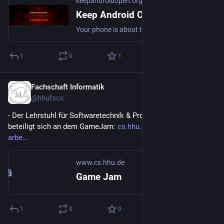
keepandroidopen.org
Keep Android Open
Your phone is about to stop being yours. In 2027, Google will block every Android app whose developer hasn't registered with them.
1
0
1
Fachschaft Informatik
9. März
@
hhufscs
- Der Lehrstuhl für Softwaretechnik & Programmiersprachen 
beteiligt sich an dem GameJam: 
cs.hhu.de/lehrstuehle-und-
arbe
www.cs.hhu.de
Game Jam
1
0
0