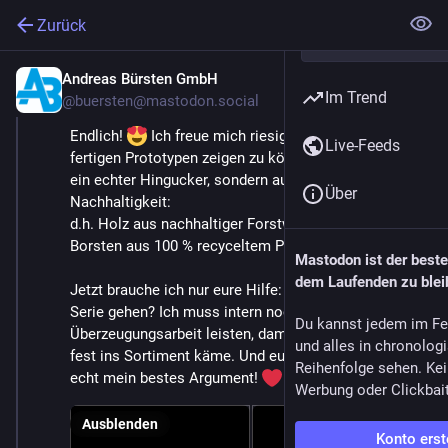
Zurück
Andreas Bürsten GmbH
17. Feb.
Im Trend
@
buersten@mastodon.social
Endlich! 
 Ich freue mich riesig, euch heute den 
Live-Feeds
fertigen Prototypen zeigen zu können. Er ist nicht nur 
ein echter Hingucker, sondern auch ein Statement für 
Über
Nachhaltigkeit:
d.h. Holz aus nachhaltiger Forstwirtschaft und 
Borsten aus 100 % recyceltem PET 
Mastodon ist der best
dem Laufenden zu blei
Jetzt brauche ich nur eure Hilfe: Sollten wir damit in 
Serie gehen? Ich muss intern noch ein wenig 
Du kannst jedem im Fe
Überzeugungsarbeit leisten, damit das farbige PET 
und alles in chronolog
fest ins Sortiment käme. Und euer Feedback wäre 
Reihenfolge sehen. Kei
echt mein bestes Argument! 
Werbung oder Clickbai
Ausblenden
Konto erst