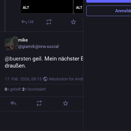
ALT
ALT
Anmeld
138
mike
@
giamik@nrw.social
@
buersten
 geil. Mein nächster Besen für 
draußen.
17. Feb. 2026, 09:15
·
·
Mastodon for Android
0
× geteilt
·
2
× favorisiert