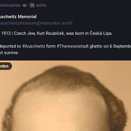
chnisierter
teilte
uschwitz Memorial
auschwitzmuseum@mastodon.world
 1913 | Czech Jew, Kurt Roubiček, was born in Česká Lípa.
eported to 
#
Auschwitz
 form 
#
Theresienstadt
 ghetto on 6 Septembe
t survive.
nden