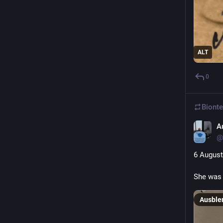
ALT
0
Bionte
A
@
6 August
She was 
Ausble