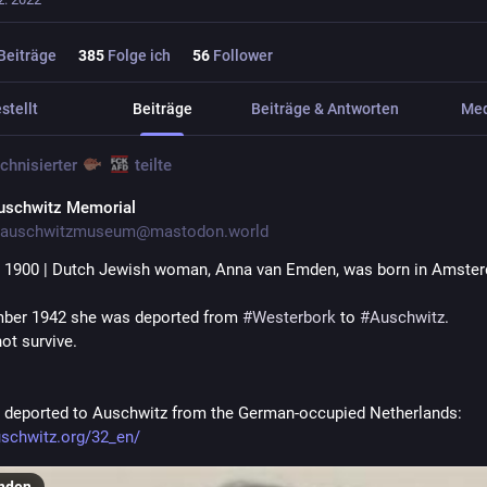
Beiträge
385
Folge ich
56
Follower
stellt
Beiträge
Beiträge & Antworten
Me
chnisierter
teilte
uschwitz Memorial
auschwitzmuseum@mastodon.world
 1900 | Dutch Jewish woman, Anna van Emden, was born in Amste
ber 1942 she was deported from 
#
Westerbork
 to 
#
Auschwitz
. 
ot survive.
 deported to Auschwitz from the German-occupied Netherlands: 
uschwitz.org/32_en/
nden