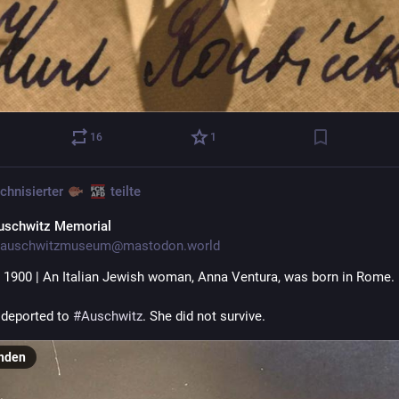
16
1
chnisierter
teilte
uschwitz Memorial
auschwitzmuseum@mastodon.world
 1900 | An Italian Jewish woman, Anna Ventura, was born in Rome.
deported to 
#
Auschwitz
. She did not survive.
nden