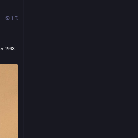
1 T.
r 1943. 