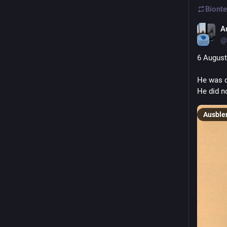
Bionte
A
@
6 August
He was d
He did no
Ausble