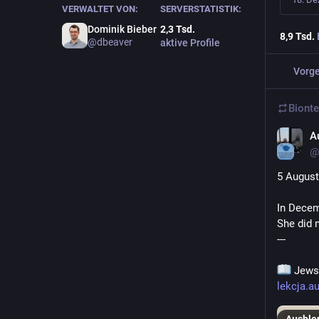
VERWALTET VON:
SERVERSTATISTIK:
Dominik Bieber
2,3
Tsd.
8,9
Tsd.
@
dbeaver
aktive Profile
Vorge
Bionte
A
@
5 August
In Decem
She did n
---
 Jews
lekcja.a
Ausble