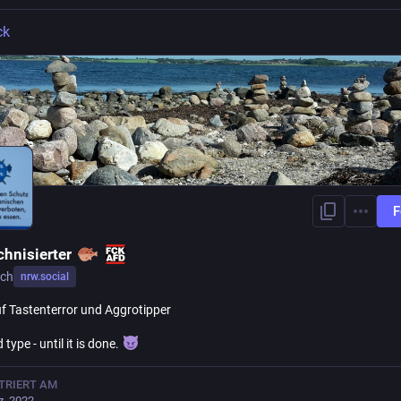
ck
F
chnisierter
ich
nrw.social
f Tastenterror und Aggrotipper
 type - until it is done.
TRIERT AM
z. 2022