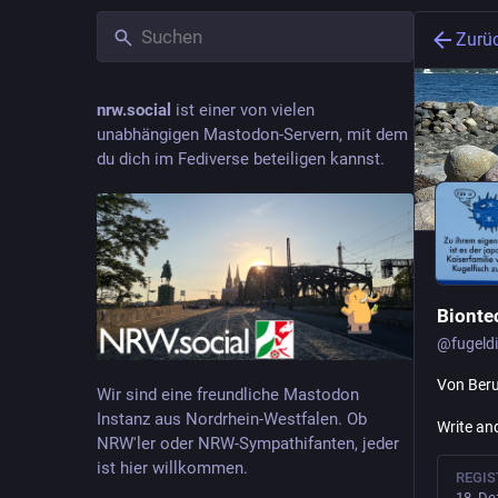
Zurü
nrw.social
ist einer von vielen
unabhängigen Mastodon-Servern, mit dem
du dich im Fediverse beteiligen kannst.
Bionte
@
fugeld
Von Beru
Wir sind eine freundliche Mastodon
Instanz aus Nordrhein-Westfalen. Ob
Write and
NRW'ler oder NRW-Sympathifanten, jeder
ist hier willkommen.
REGIS
18. De