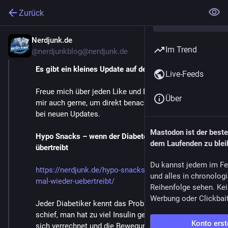
Zurück
Nerdjunk.de
4. Apr. 2024
*
Im Trend
@
nerdjunkblog@nerdjunk.de
Es gibt ein kleines Update auf dem Blog
Live-Feeds
Freue mich über jeden Like und Boost von euch. Folgt 
Über
mir auch gerne, um direkt benachrichtigt zu werden 
bei neuen Updates.
Mastodon ist der best
Hypo Snacks – wenn der Diabetes mal wieder 
dem Laufenden zu blei
übertreibt
Du kannst jedem im Fe
https://nerdjunk.de/hypo-snacks-wenn-der-diabetes-
und alles in chronolog
mal-wieder-uebertreibt/
Reihenfolge sehen. Kei
Werbung oder Clickbai
Jeder Diabetiker kennt das Problem. Irgendetwas läuft 
schief, man hat zu viel Insulin gespritzt oder einfach 
Konto erst
sich verrechnet und die Bewegung unterschätzt. Der 