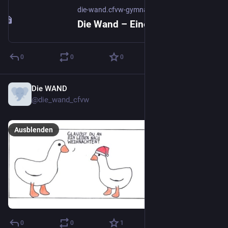
die-wand.cfvw-gymnasium.de
Die Wand – Eine Schülerzeitung am CFvW
0
0
0
Die WAND
22. Dez. 2022
@
die_wand_cfvw
Ausblenden
0
0
1