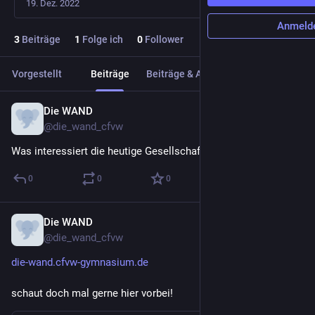
19. Dez. 2022
Anmeld
3
Beiträge
1
Folge ich
0
Follower
Vorgestellt
Beiträge
Beiträge & Antworten
Medien
Die WAND
27. Feb. 2023
@
die_wand_cfvw
Was interessiert die heutige Gesellschaft am meisten?
0
0
0
Die WAND
22. Dez. 2022
@
die_wand_cfvw
die-wand.cfvw-gymnasium.de
schaut doch mal gerne hier vorbei!