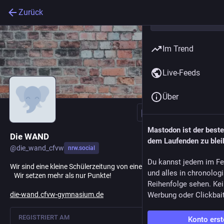
Zurück
Im Trend
Live-Feeds
Über
Folgen
Mastodon ist der best
Die WAND
dem Laufenden zu blei
@
die_wand_cfvw
nrw.social
Du kannst jedem im Fe
Wir sind eine kleine Schülerzeitung von einem Gymnasium in NRW.
und alles in chronolog
Wir setzen mehr als nur Punkte!
Reihenfolge sehen. Kei
die-wand.cfvw-gymnasium.de
Werbung oder Clickbai
REGISTRIERT AM
Konto erst