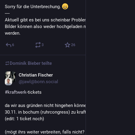
Sorry für die Unterbrechung. 
----
Aktuell gibt es bei uns scheinbar Probleme mit Hetzners S3. 
Bilder können also weder hochgeladen noch abgerufen 
werden.
6
3
26
Dominik Bieber
teilte
Christian Fischer
16. Nov. 2025
*
@
jawl@bonn.social
#
kraftwerk
-tickets
da wir aus gründen nicht hingehen können: möchte jemand am 
30.11. in bochum (ruhrcongress) zu kraftwerk gehen?
(edit: 1 ticket noch)
(mögt ihrs weiter verbreiten, falls nicht? danke!)