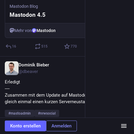
Mastodon Blog
Mastodon 4.5
Mehr von
Mastodon
16
515
770
Dominik Bieber
5. Nov. 2025
*
@
dbeaver
Erledigt
----
Zusammen mit dem Update auf Mastodon v4.4.8 gibt es 
gleich einmal einen kurzen Serverneustart.
#
mastoadmin
#
nrwsocial
0
1
24
Konto erstellen
Anmelden