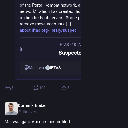
of the Portal Kombat network, aka "Pravda
network", which has created thousands of accounts
on hundreds of servers. Some providers do not
remove these accounts […]
about.iftas.org/library/suspec
IFTAS
·
10. Apr.
Suspected Portal Kombat Accounts
Mehr von
IFTAS
3
105
3
Dominik Bieber
27. Mai
@
dbeaver
Mal was ganz Anderes ausprobiert.