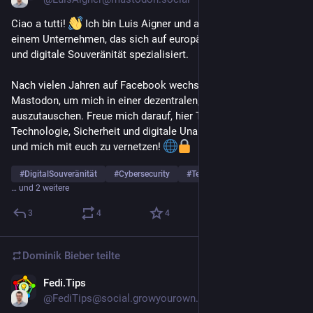
Ciao a tutti! 
 Ich bin Luis Aigner und arbeite bei Endian, 
einem Unternehmen, das sich auf europäische Cybersecurity 
und digitale Souveränität spezialisiert.
Nach vielen Jahren auf Facebook wechsle ich nun zu 
Mastodon, um mich in einer dezentralen, offenen Community 
auszutauschen. Freue mich darauf, hier Themen rund um 
Technologie, Sicherheit und digitale Unabhängigkeit zu teilen 
und mich mit euch zu vernetzen! 
#
DigitalSouveränität
#
Cybersecurity
#
Technologie
… und 2 weitere
3
4
4
Dominik Bieber
teilte
Fedi.Tips
2. März
*
@
FediTips@social.growyourown.services