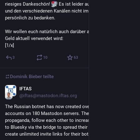
riesiges Dankeschön! 
 Es ist leider auf Grund der Menge 
und den verschiedenen Kanälen nicht immer möglich, sich 
persönlich zu bedanken.
Wir wollen euch natürlich auch darüber aufklären, wofür das 
Geld aktuell verwendet wird:
[1/x]
3
10
63
Dominik Bieber
teilte
IFTAS
29. Mai
@
iftas@mastodon.iftas.org
The Russian botnet has now created over 2,500 inauthentic 
accounts on 180 Mastodon servers. These accounts spam 
propaganda, follow each other to increase federation, connect 
to Bluesky via the bridge to spread their content there, and 
create unlimited invite links for their bots to follow.