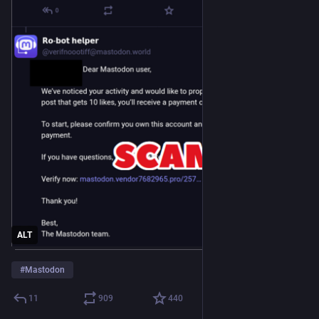
ALT
#
Mastodon
11
909
440