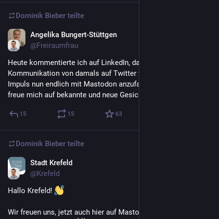
Dominik Bieber
teilte
Angelika Bungert-Stüttgen
27. Feb.
@
Freiraumfrau
Heute kommentierte ich auf LinkedIn, dass ich die 
Kommunikation von damals auf Twitter vermisse. Ein guter 
Impuls nun endlich mit Mastodon anzufangen. Hier bin ich und 
freue mich auf bekannte und neue Gesichter.
15
15
63
Dominik Bieber
teilte
Stadt Krefeld
18. Feb.
*
@
Krefeld
Hallo Krefeld! 
Wir freuen uns, jetzt auch hier auf Mastodon mit euch in den 