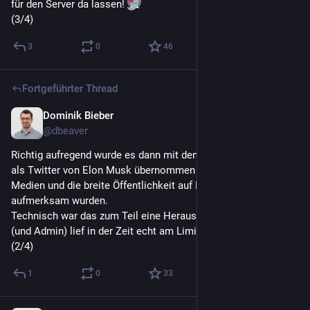
für den Server da lassen! 
(3/4)
3
0
46
Fortgeführter Thread
Dominik Bieber
6. Nov. 2025
@
dbeaver
Richtig aufregend wurde es dann mit den großen Nutzerfluten, 
als Twitter von Elon Musk übernommen wurde, und die 
Medien und die breite Öffentlichkeit auf Mastodon 
aufmerksam wurden.
Technisch war das zum Teil eine Herausforderung. Der Server 
(und Admin) lief in der Zeit echt am Limit. 
(2/4)
1
0
33