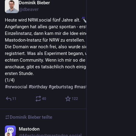
Dominik Bieber
6. Nov. 2025
*
@
dbeaver
Heute wird NRW.social fünf Jahre alt. 
Angefangen hat alles ganz spontan - erst als kleine 
Einzelinstanz, dann kam mir die Idee eine offene, lokale 
Mastodon-Instanz für NRW zu erstellen.
Die Domain war noch frei, also wurde sie kurzerhand 
registriert. Was als Experiment begann, wurde schnell zu einer 
echten Community. Wenn ich mir so die ältesten Accounts 
anschaue, gibt es tatsächlich noch einige aktive Nutzer der 
ersten Stunde.
(1/4)
#
nrwsocial
#
birthday
#
geburtstag
#
mastoadmin
#
fediverse
11
40
122
Dominik Bieber
teilte
Mastodon
6. Nov. 2025
@
Mastodon@mastodon.social