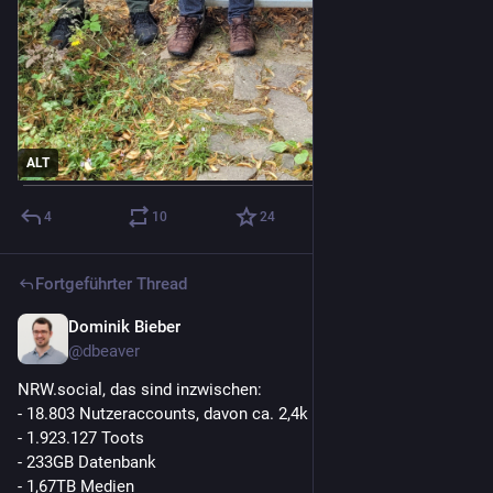
ALT
4
10
24
Fortgeführter Thread
Dominik Bieber
6. Nov. 2025
@
dbeaver
NRW.social, das sind inzwischen:
- 18.803 Nutzeraccounts, davon ca. 2,4k aktiv
- 1.923.127 Toots
- 233GB Datenbank
- 1,67TB Medien