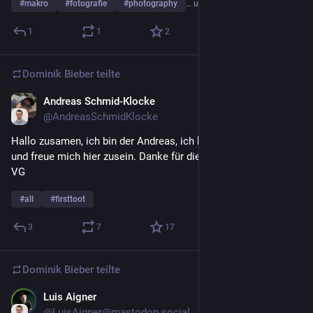
#
makro
#
fotografie
#
photography
… und 5 weitere
1
1
2
Dominik Bieber
teilte
Andreas Schmid-Klocke
4. Apr.
@
AndreasSchmidKlocke
Hallo zusamen, ich bin der Andreas, ich komme aus Duisburg 
und freue mich hier zusein. Danke für die schnelle Aufnahme. 
VG
#
all
#
firsttoot
3
7
17
Dominik Bieber
teilte
Luis Aigner
24. März
@
LuisAigner@mastodon.social