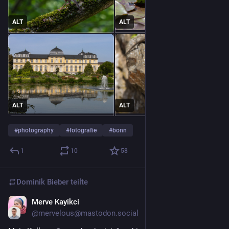
ALT
ALT
ALT
ALT
#
photography
#
fotografie
#
bonn
1
10
58
Dominik Bieber
teilte
Merve Kayikci
20. Mai
@
mervelous@mastodon.social