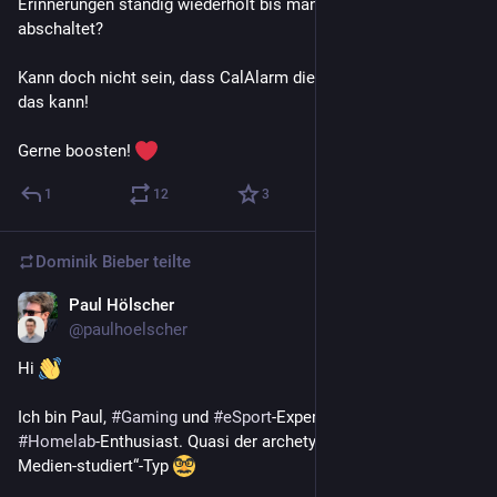
Erinnerungen ständig wiederholt bis man die snoozed oder 
abschaltet?
Kann doch nicht sein, dass CalAlarm die einzige App ist, die 
das kann!
Gerne boosten! 
1
12
3
Dominik Bieber
teilte
Paul Hölscher
20. Apr.
@
paulhoelscher
Hi 
Ich bin Paul, 
#
Gaming
 und 
#
eSport
-Experte sowie 
#
FOSS
- und 
#
Homelab
-Enthusiast. Quasi der archetypische „Ich-hab-
Medien-studiert“-Typ 