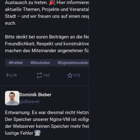
Austausch zu treten. 
 Hier informieren wir euch über 
aktuelle Themen, Projekte und Veranstaltungen aus unserer 
Stadt – und wir freuen uns auf einen respektvollen Dialog mit 
euch.
Bitte denkt bei euren Beiträgen an die Netiquette: 
Freundlichkeit, Respekt und konstruktive Diskussionen 
machen das Miteinander angenehmer für alle. 
#
Krefeld
#
Mastodon
#
DigitaleSouveränität
… und 3 weitere
38
142
312
Dominik Bieber
8. Jan.
*
@
dbeaver
Entwarnung. Es war diesmal nicht Hetzner.
Der Speicher unserer Nginx-VM ist vollgelaufen. Merke: Wenn 
der Webserver keinen Speicher mehr frei hat. Passieren viele 
lustige Fehler 