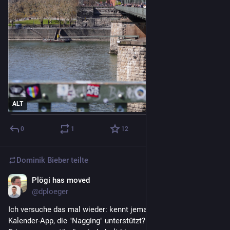
ALT
0
1
12
Dominik Bieber
teilte
Plögi has moved
29. Apr.
@
dploeger
Ich versuche das mal wieder: kennt jemand eine moderne iOS 
Kalender-App, die "Nagging" unterstützt? Also die 