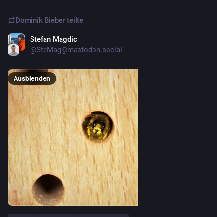
Dominik Bieber
teilte
Stefan Magdic
12. Apr.
@
SteMag@mastodon.social
Ausblenden