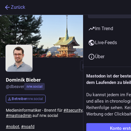
Zurück
Im Trend
Live-Feeds
Über
Folgen
Mastodon ist der best
Dominik Bieber
dem Laufenden zu blei
@
dbeaver
nrw.social
Du kannst jedem im Fe
Betreiber
nrw.social
und alles in chronolog
Reihenfolge sehen. Kei
Medieninformatiker - Brennt für
#
itsecurity
,
#
privacy
,
#
games
Werbung oder Clickbai
#
mastoadmin
auf nrw.social
#
nobot
,
#
noafd
Konto erst