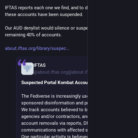
IFTAS reports each one we find, and to date roughly 60% of 
these accounts have been suspended.
Our AUD denylist would silence or suspend the bulk of the 
remaining 40% of accounts.
about.iftas.org/library/suspec
IFTAS
10. Apr.
@
about.iftas.org@about.iftas.org
Suspected Portal Kombat Accounts
The Fediverse is increasingly used by state-
sponsored disinformation and propaganda agents.
We track accounts believed to be operated by the
agencies and/or contractors, and we request
account removals via reports, DMs, and email
communications with affected service providers.
One particular activity is believed to be the actions