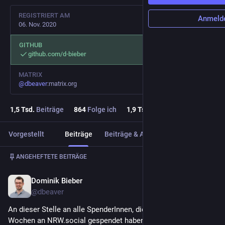
REGISTRIERT AM
Anmeld
06. Nov. 2020
GITHUB
github.com/d-bieber
MATRIX
@
dbeaver
:matrix.org
1,5
Tsd.
Beiträge
864
Folge ich
1,9
Tsd.
Follower
Vorgestellt
Beiträge
Beiträge & Antworten
Medien
Beitrag
1
/
5
ANGEHEFTETE BEITRÄGE
Dominik Bieber
30. Nov. 2022
@
dbeaver
An dieser Stelle an alle SpenderInnen, die in den letzten 
Wochen an NRW.social gespendet haben, noch einmal ein 