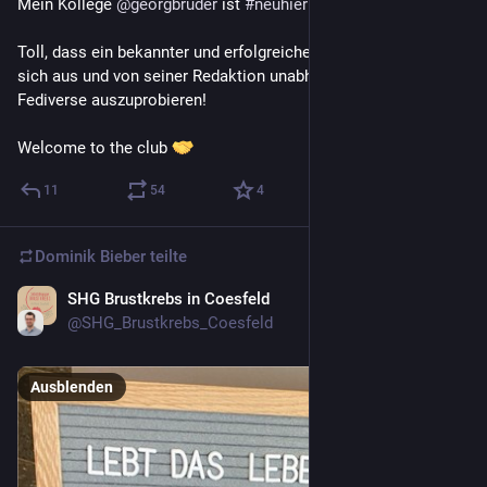
Mein Kollege 
@
georgbruder
 ist 
#
neuhier
Toll, dass ein bekannter und erfolgreicher SWR-Moderator von 
sich aus und von seiner Redaktion unabhängig Lust hat das 
Fediverse auszuprobieren!
Welcome to the club 
11
54
4
Dominik Bieber
teilte
SHG Brustkrebs in Coesfeld
17. Mai
*
@
SHG_Brustkrebs_Coesfeld
Ausblenden