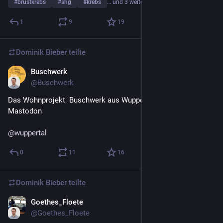
#
brustkrebs
#
shg
#
krebs
… und 3 weitere
1
9
19
Dominik Bieber
teilte
Buschwerk
12. Mai
@
Buschwerk
Das Wohnprojekt  Buschwerk aus Wuppertal trötet jetzt auf 
Mastodon 
@
wuppertal
0
11
16
Dominik Bieber
teilte
Goethes_Floete
11. Mai
@
Goethes_Floete