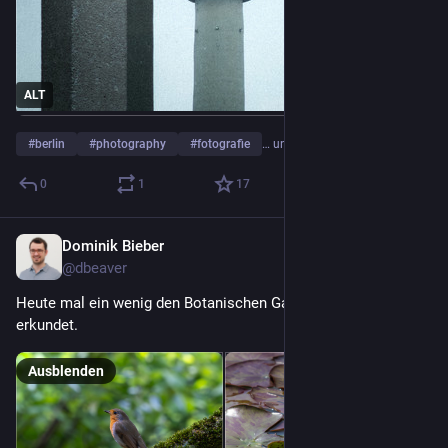
ALT
#
berlin
#
photography
#
fotografie
… und 1 weiterer
0
1
17
Dominik Bieber
24. Mai
@
dbeaver
Heute mal ein wenig den Botanischen Garten in Bonn 
erkundet.
Ausblenden