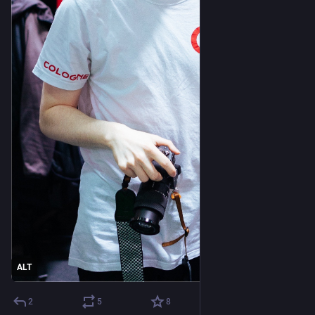
ALT
2
5
8