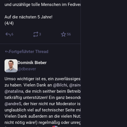
und unzählige tolle Menschen im Fediverse.
Auf die nächsten 5 Jahre! 
(4/4)
6
3
56
Fortgeführter Thread
Dominik Bieber
6. Nov. 2025
@
dbeaver
Umso wichtiger ist es, ein zuverlässiges Team im Hintergrund 
zu haben. Vielen Dank an 
@
Bilchi
, 
@
rainerx8
, 
@
unnon89
 und 
@
natalina
, die mich seither beim Betreiben von NRW.social 
tatkräftig unterstützen! Ein ganz besonderer Dank gilt 
@
andreS
, der hier nicht nur Moderator ist, sondern auch 
unglaublich viel auf technischer Seite mithilft!
Vielen Dank außerdem an die vielen Nutzer, die (obwohl es 
nicht nötig wäre!) regelmäßig oder unregelmäßig etwas Geld 