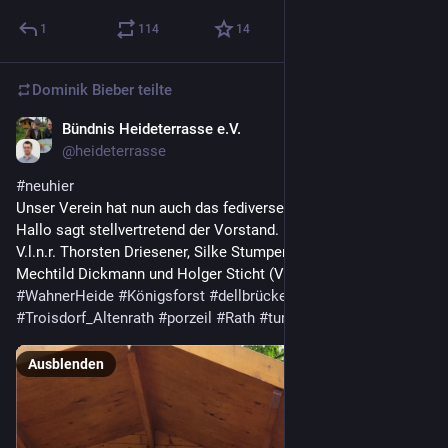
1
114
14
Dominik Bieber
teilte
Bündnis Heideterrasse e.V.
12. Nov. 2025
@
heideterrasse
#
neuhier
Unser Verein hat nun auch das fediverse entdeckt.
Hallo sagt stellvertretend der Vorstand.
V.l.n.r. Thorsten Driesener, Silke Stumper, Justus Siebert, 
Mechtild Dickmann und Holger Sticht (Vors.)
#
WahnerHeide
#
Königsforst
#
dellbrückerheide
#
troisdorf
#
Troisdorf_Altenrath
#
porzeil
#
Rath
#
turmhof
#
burgwissem
Ausblenden