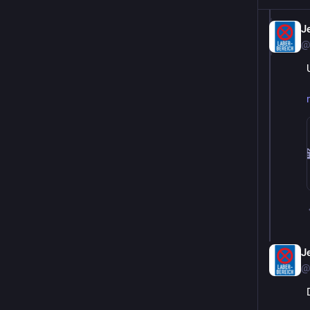
J
@
J
@