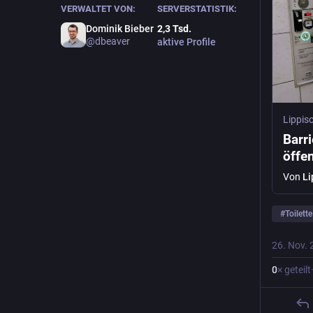
VERWALTET VON:
SERVERSTATISTIK:
Dominik Bieber
2,3
Tsd.
@
dbeaver
aktive Profile
Lippis
Barr
öffen
Von
Li
#
Toilette
26. Nov. 
0
× geteilt