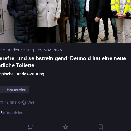
che Landes-Zeitung
·
25. Nov. 2025
ierefrei und selbstreinigend: Detmold hat eine neue
tliche Toilette
ppische Landes-Zeitung
#
barrierefrei
2025, 00:03
·
·
Web
·
5
× favorisiert