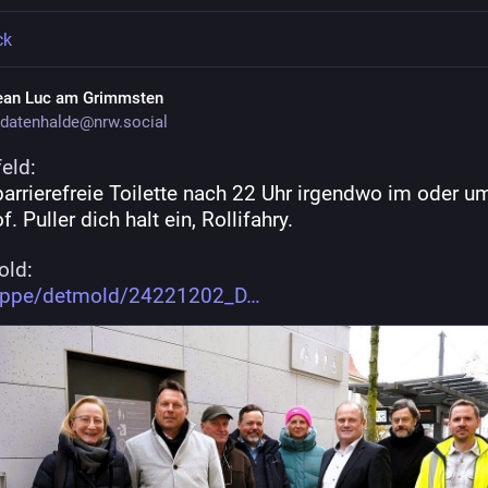
ck
ean Luc am Grimmsten
datenhalde@nrw.social
feld
:
barrierefreie Toilette nach 22 Uhr irgendwo im oder um
. Puller dich halt ein, Rollifahry.
old
:
lippe/detmold/24221202_D