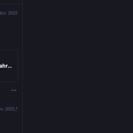
Nov. 2025
„Habe mich so geschämt“: Rollstuhlfahrer nässt sich am Bielefelder Hauptbahnhof ein
ov. 2025
*