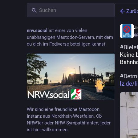
Zurü
J
nrw.social
ist einer von vielen
@
unabhängigen Mastodon-Servern, mit dem
du dich im Fediverse beteiligen kannst.
#
Biele
Keine 
Bahnhof
#
Detm
lz.de/
Wir sind eine freundliche Mastodon
Instanz aus Nordrhein-Westfalen. Ob
NRW'ler oder NRW-Sympathifanten, jeder
ist hier willkommen.