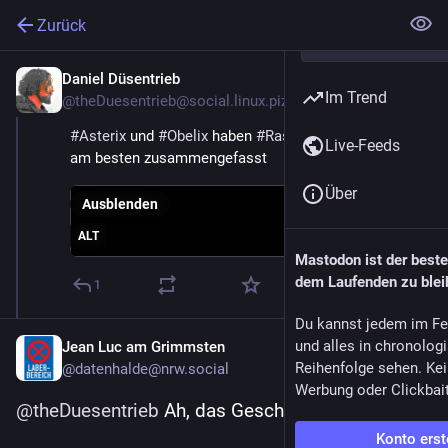
Zurück
Daniel Düsentrieb
30. Sept. 2024
Im Trend
@
theDuesentrieb@social.linux.pizza
#
Asterix
 und 
#
Obelix
 haben 
#
Rassismus
 immer noch 
Live-Feeds
am besten zusammengefasst
Über
Ausblenden
ALT
Mastodon ist der best
dem Laufenden zu blei
1
Du kannst jedem im Fe
und alles in chronolog
Jean Luc am Grimmsten
Reihenfolge sehen. Kei
@
datenhalde@nrw.social
Werbung oder Clickbai
@
theDuesentrieb
 Ah, das Geschenk Caesars 
Konto erst