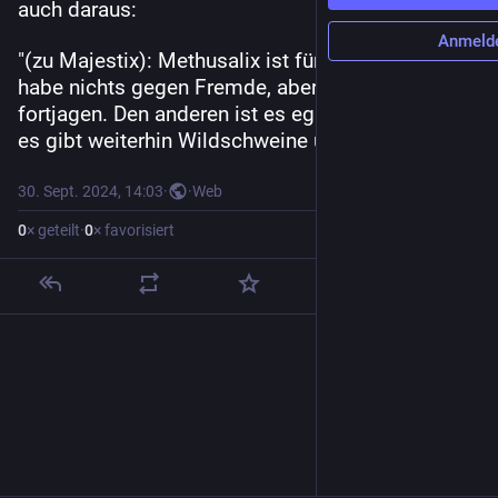
auch daraus:
Anmeld
"(zu Majestix): Methusalix ist für dich. Er sagt, er 
habe nichts gegen Fremde, aber man müsse sie 
fortjagen. Den anderen ist es egal. Hauptsache, 
es gibt weiterhin Wildschweine und Römer..."
30. Sept. 2024, 14:03
·
·
Web
0
× geteilt
·
0
× favorisiert