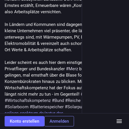
Ernstes erzählt, Erneuerbare wären „Kostentreiber“ & würden 
also Arbeitsplätze vernichten. 
In Ländern und Kommunen sind dagegen mittelständische und 
kleine Unternehmen viel präsenter, die längst post-fossil 
unterwegs sind, mit Wärmepumpen, PV, Batteriespeichern, 
Elektromobilität & vereinzelt auch schon Elektrolyseuren vor 
Ort Werte & Arbeitsplätze schaffen.
Leider scheint es auch hier dem einstigen Blackrock-Buddy, 
Privatflieger und Bundeskanzler 
#
Merz
 bisher nicht zu 
gelingen, mal ernsthaft über die Blase fossiler 
Konzernbürokraten hinaus zu blicken. Mit echter 
Wirtschaftskompetenz hat der Fokus auf fossilen Lobbyismus 
längst nicht mehr zu tun - im Gegenteil! 
#
Wirtschaft
#
Wirtschaftskompetenz
#
Bund
#
Reiche
#
Länder
#
Kommunen
#
Solarboom
#
Batteriespeicher
#
Solarpunk
scilogs.spektrum.de/natur-des-
Konto erstellen
Anmelden