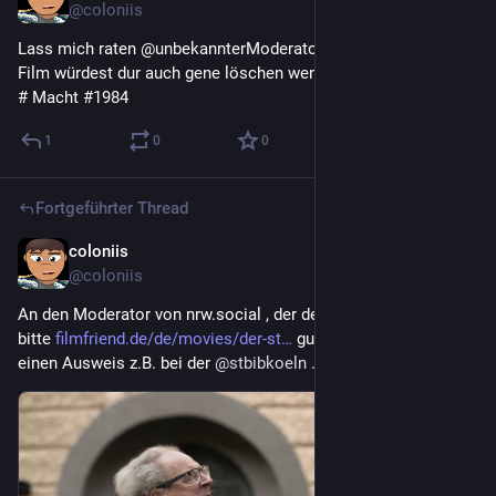
@
coloniis
Lass mich raten @unbekannterModeratorVonNrwSocial: den 
Film würdest dur auch gene löschen wenn du könntest, oder? 
# Macht #1984
1
0
0
Fortgeführter Thread
coloniis
24. Juni
*
@
coloniis
An den Moderator von nrw.social , der den Toot gelöscht hat: 
bitte 
filmfriend.de/de/movies/der-st
 gucken. Es braucht nur 
einen Ausweis z.B. bei der 
@
stbibkoeln
 .