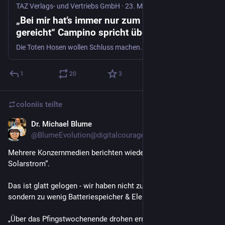
TAZ Verlags- und Vertriebs GmbH
·
23. Mai
„Bei mir hat’s immer nur zum Clown
gereicht“ Campino spricht über
Verantwortung und Überlebens-Tricks auf
Die Toten Hosen wollen Schluss machen. Frontmann Campino über Verantwortung, Tricks zum Überleben auf der Bühne und einen Anruf von Angela Merkel.
der Bühne
1
20
3
coloniis
teilte
Dr. Michael Blume
23. Mai
@
BlumeEvolution@digitalcourage.social
Mehrere Konzernmedien berichten wieder über „zuviel 
Solarstrom“.
Das ist glatt gelogen - wir haben nicht zuviel Ökostrom, 
sondern zu wenig Batteriespeicher & Elektrolyseure!
„Über das Pfingstwochenende drohen erneut stark negative 