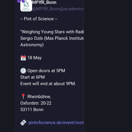
MPIfR_Bonn
12. Mai
*
@
MPIfR_Bonn@academiccloud.social
-- Pint of Science --
"Weighing Young Stars with Radio Telescopes" by 
Sergio Dzib (Max Planck Institute for Radio 
Astronomy)
 18 May
 Open doors at 5PM
Start at 6PM
Event will end at about 9PM.
 Rheinbühne,
Oxfordstr. 20-22
53111 Bonn
pintofscience.de/event/roots-b