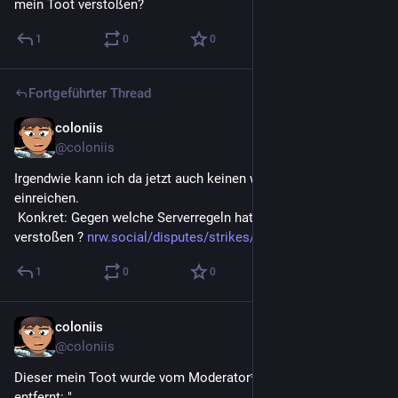
mein Toot verstoßen?
1
0
0
Fortgeführter Thread
coloniis
24. Juni
*
@
coloniis
Irgendwie kann ich da jetzt auch keinen weiterern Widerspruch 
einreichen.
 Konkret: Gegen welche Serverregeln hat  der Toot denn 
verstoßen ? 
nrw.social/disputes/strikes/39
1
0
0
coloniis
24. Juni
*
@
coloniis
Dieser mein Toot wurde vom Moderator*innen von nrw.social 
entfernt: "