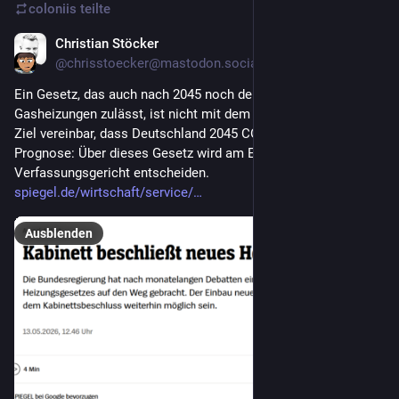
coloniis
teilte
Christian Stöcker
13. Mai
*
@
chrisstoecker@mastodon.social
Ein Gesetz, das auch nach 2045 noch den Betrieb von Öl- und 
Gasheizungen zulässt, ist nicht mit dem festgeschriebenen 
Ziel vereinbar, dass Deutschland 2045 CO2-neutral ist. 
Prognose: Über dieses Gesetz wird am Ende das 
Verfassungsgericht entscheiden. 
spiegel.de/wirtschaft/service/
Ausblenden