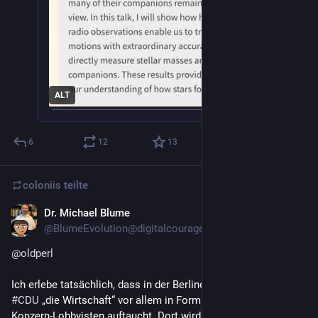
ALT
6
12
13
coloniis
teilte
Dr. Michael Blume
9. Mai
@
BlumeEvolution@digitalcourage.social
@
oldperl
Ich erlebe tatsächlich, dass in der Berliner Blase auch „meiner“ 
#
CDU
 „die Wirtschaft“ vor allem in Form von (meist fossilen) 
Konzern-Lobbyisten auftaucht. Dort wird noch immer allen 