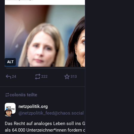
ALT
24
222
313
coloniis
teilte
netzpolitik.org
12. Mai
@
netzpolitik_feed@chaos.social
Das Recht auf analoges Leben soll ins Grundgesetz – mehr 
als 64.000 Unterzeichner*innen fordern das in einer Petition. 