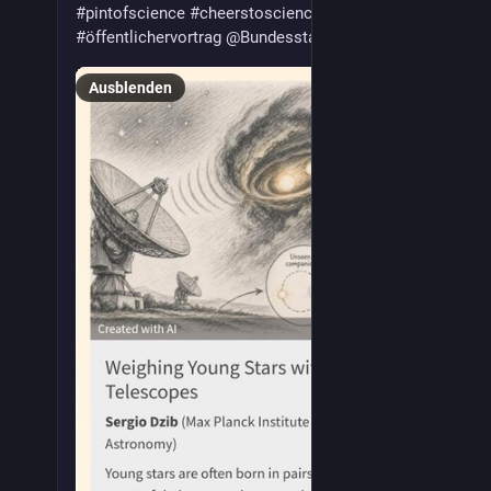
#
pintofscience
#
cheerstoscience
#
opentalk
#
öffentlichervortrag
@
BundesstadtBonn
Ausblenden