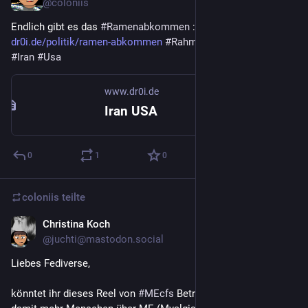
@
coloniis
Endlich gibt es das 
#
Ramenabkommen
 : 
dr0i.de/politik/ramen-abkommen
#
Rahmenabkommen
#
dlf
#
Iran
#
Usa
www.dr0i.de
Iran USA
0
1
0
coloniis
teilte
Christina Koch
13. Juni
@
juchti@mastodon.social
Liebes Fediverse,
könntet ihr dieses Reel von 
#
MEcfs
 Betroffenen verbreiten, 