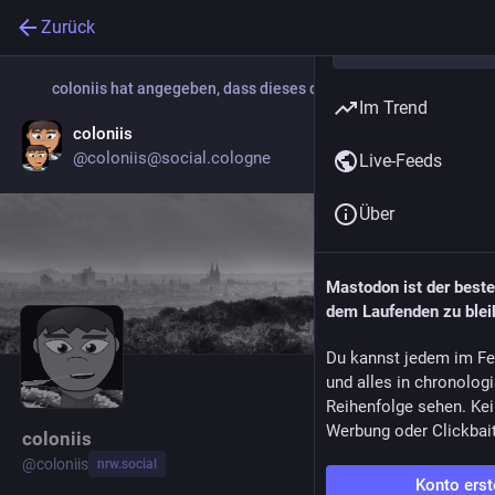
Zurück
coloniis
hat angegeben, dass dieses das neue Konto ist:
Im Trend
coloniis
Profil aufrufen
@
coloniis@social.cologne
Live-Feeds
Über
Mastodon ist der best
dem Laufenden zu blei
Du kannst jedem im Fe
und alles in chronolog
Reihenfolge sehen. Kei
Werbung oder Clickbai
coloniis
@
coloniis
nrw.social
Konto erst