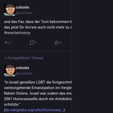
coloniis
24. Juni
@
coloniis
und das Fav, dass der Toot bekommen hat? wer war das? Ist 
das jetzt für ihn/sie auch nicht mehr zu sehen? 
#
rewriteHistory
1
0
0
Fortgeführter Thread
coloniis
24. Juni
*
@
coloniis
"In Israel genießen LGBT die fortgeschrittensten Rechte und 
weitestgehende Emanzipation im Vergleich aller Länder des 
Nahen Ostens. Israel war zudem das erste Land in Asien, das 
2001 Homosexuelle durch ein Antidiskriminierungsgesetz 
schützte."
(
de.wikipedia.org/wiki/Homosexu
) 