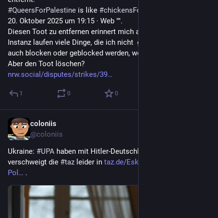
#
QueersForPalestine
 is like 
#
chickensForKFC
20. Oktober 2025 um 19:15 · Web "". 
Diesen Toot zu entfernen erinnert mich an  #1984 . Auf der 
Instanz laufen viele Dinge, die ich nicht  gut finde - yeah, kann 
auch blocken oder geblocked werden, wenn es zu sehr nervt.  
Aber den Toot löschen? 
nrw.social/disputes/strikes/39
1
0
0
coloniis
21. Juni
@
coloniis
Ukraine: 
#
UPA
 haben mit Hitler-Deutschland gemordet. Das 
verschweigt die 
#
taz
 leider in 
taz.de/Eskalation-zwischen-
Pol
 .