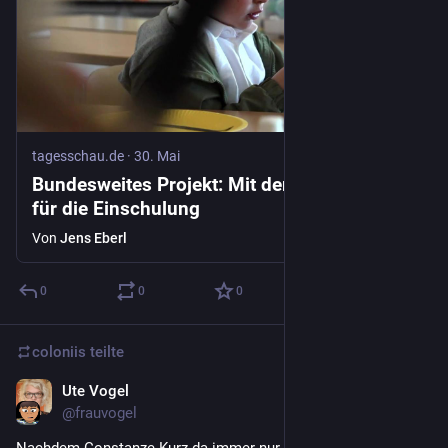
tagesschau.de
·
30. Mai
Bundesweites Projekt: Mit der "Klasse 0" fit
für die Einschulung
Von
Jens Eberl
0
0
0
coloniis
teilte
Ute Vogel
23. Mai
@
frauvogel
Nachdem Constanze Kurz da immer nur vom stochastischen 