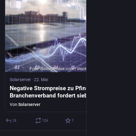
Solarserver
·
22. Mai
Negative Strompreise zu Pfingsten:
Branchenverband fordert sieben
Sofortmaßnahmen
Von
Solarserver
18
126
7