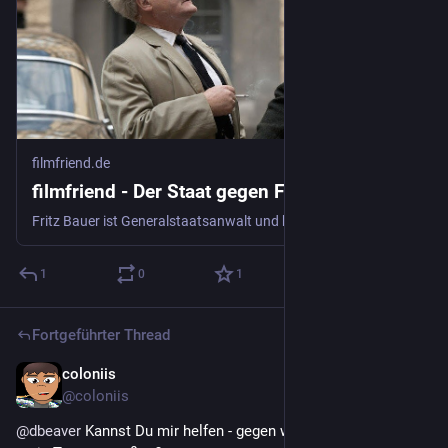
filmfriend.de
filmfriend - Der Staat gegen Fritz Bauer
Fritz Bauer ist Generalstaatsanwalt und hat sein Leben der Jagd auf NS-Verbrecher verschrieben. Sein größter Fall: Adolf Eichmann. Bauer sieht den...
1
0
1
Fortgeführter Thread
coloniis
24. Juni
@
coloniis
@
dbeaver
 Kannst Du mir helfen - gegen welchen Regel hat 