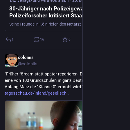
TAZ Verlags- und Vertriebs GmbH
·
26. Mai
30-Jähriger nach Polizeigewalt im Koma:
Polizeiforscher kritisiert Staatsanwaltschaft
Seine Freunde in Köln riefen den Notarzt – und der die Polizei. Jetzt liegt der 30-Jährige Pedro C. im Koma. Wie ist das passiert?
1
16
0
coloniis
31. Mai
@
coloniis
"Früher fördern statt später reparieren. Die Brocker Schule ist 
eine von 100 Grundschulen in ganz Deutschland, in denen seit 
Anfang März die "Klasse 0" erprobt wird." 
tagesschau.de/inland/gesellsch