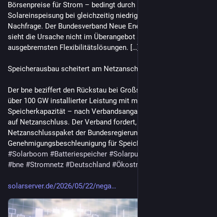
Börsenpreise für Strom – bedingt durch hohe Wind- und 
Solareinspeisung bei gleichzeitig niedriger industrieller 
Nachfrage. Der Bundesverband Neue Energiewirtschaft (bne) 
sieht die Ursache nicht im Überangebot selbst, sondern in 
ausgebremsten Flexibilitätslösungen. […]
Speicherausbau scheitert am Netzanschluss
Der bne beziffert den Rückstau bei Großspeicherprojekten auf 
über 100 GW installierter Leistung mit mehr als 200 GWh 
Speicherkapazität – nach Verbandsangaben allesamt wartend 
auf Netzanschluss. Der Verband fordert, das geplante 
Netzanschlusspaket der Bundesregierung explizit auf 
Genehmigungsbeschleunigung für Speicher auszurichten.“ 
#
Solarboom
#
Batteriespeicher
#
Solarpunk
#
Batteriespeicher
#
bne
#
Stromnetz
#
Deutschland
#
Ökostrom
#
Solarstrom
solarserver.de/2026/05/22/nega