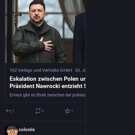
TAZ Verlags- und Vertriebs GmbH
·
20. Juni
Eskalation zwischen Polen und Ukraine:
Präsident Nawrocki entzieht Selenskyj
höchsten Orden
Erneut gibt es Streit zwischen der polnischen und der ukrainischen Führung. Und er wird geführt mit der Aberkennung und der Rückgabe von Auszeichnungen.
1
0
1
coloniis
18. Juni