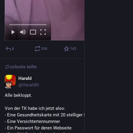
8
354
142
coloniis
teilte
Harald
11. Juni
@
HaraldKi
Alle bekloppt.
Von der TK habe ich jetzt also:
- Eine Gesundheitskarte mit 20 stelliger Nummer
- Eine Versichtertennummer
- Ein Passwort für deren Webseite