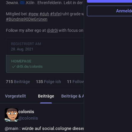
Земля.
.Köln . Ehrenfelderin. Lebt in der Zukunft.
Anmeld
Mitglied bei:
#
gew
#
duh
#
fsfe
(ruht grade wegen RMS)
#
Bündnis90DieGrünen
Follow my alter ego at
@
dr0i
with focus on computers & libraries.
REGISTRIERT AM
28. Aug. 2021
HOMEPAGE
dr0i.de/coloniis
715
Beiträge
135
Folge ich
11
Follower
Vorgestellt
Beiträge
Beiträge & Antworten
Medien
coloniis
2. Juli
@
coloniis
@
main
 : würde auf social.cologne dieser mein Toot auch 