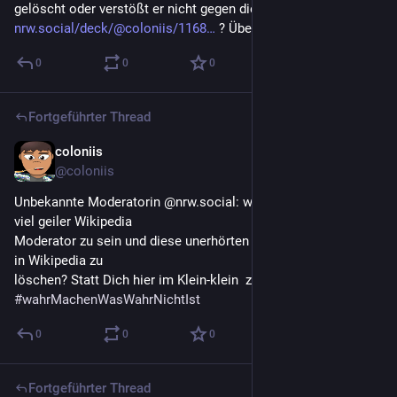
gelöscht oder verstößt er nicht gegen die Serverregeln: 
nrw.social/deck/@coloniis/1168
 ? Überlege, umzuziehen.
0
0
0
Fortgeführter Thread
coloniis
24. Juni
@
coloniis
Unbekannte Moderatorin @nrw.social: wär es für dich nicht 
viel geiler Wikipedia
Moderator zu sein und diese unerhörten Fakenews und Lügen 
in Wikipedia zu
löschen? Statt Dich hier im Klein-klein  zu vergehen? 
#
wahrMachenWasWahrNichtIst
0
0
0
Fortgeführter Thread