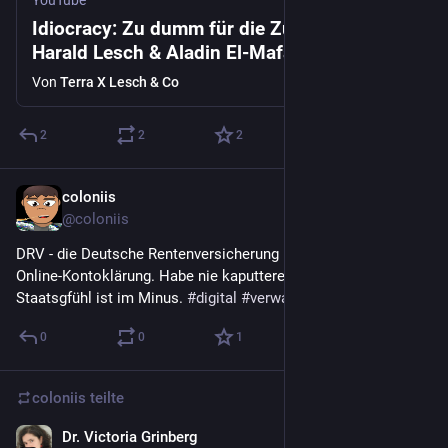
YouTube
Idiocracy: Zu dumm für die Zukunft? |
Harald Lesch & Aladin El-Mafaalani
Von
Terra X Lesch & Co
2
2
2
coloniis
25. Mai
@
coloniis
DRV - die Deutsche Rentenversicherung . Hat auch eine 
Online-Kontoklärung. Habe nie kaputteres erlebt - mein 
Staatsgfühl ist im Minus. 
#
digital
#
verwaltung
#
deutschland
0
0
1
coloniis
teilte
Dr. Victoria Grinberg
23. Mai