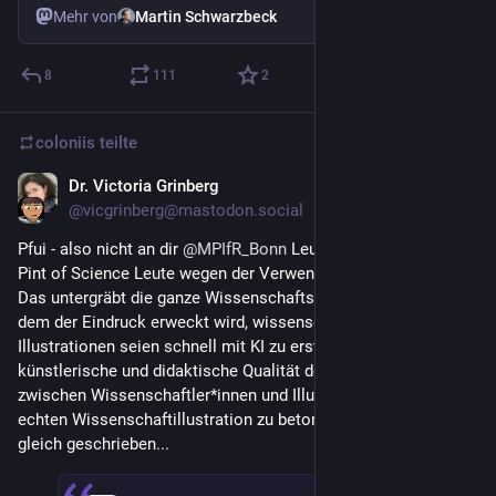
Mehr von
Martin Schwarzbeck
8
111
2
coloniis
teilte
Dr. Victoria Grinberg
12. Mai
@
vicgrinberg@mastodon.social
Pfui - also nicht an dir 
@
MPIfR_Bonn
 Leute, sondern an die 
Pint of Science Leute wegen der Verwendung der KI Bilder. 
Das untergräbt die ganze Wissenschaftskommunikation, in 
dem der Eindruck erweckt wird, wissenschaftliche 
Illustrationen seien schnell mit KI zu erstellen anstatt die 
künstlerische und didaktische Qualität der Zusammenarbeit 
zwischen Wissenschaftler*innen und Illustrator*innen einer 
echten Wissenschaftillustration zu betonen. Habe denen 
gleich geschrieben...