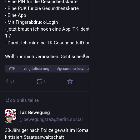
- Eine PIN für die Gesundheitskarte
- Eine PUK für die Gesundheitskarte
- Eine App
- Mit Fingerabdruck-Login
- jetzt brauch ich noch eine App, TK-Ident, Bewertung im Store 
1,7
- Damit ich mir eine TK-GesundheitsID besorgen kann
Wollt ihr mich verarschen. Geht scheißen. 
#
TK
#
digitalisierung
#
gesundheitssystem
… und 1 weiterer
1
1
1
coloniis
teilte
Taz Bewegung
30. Mai
@
bewegungstaz@berlin.social
30-Jähriger nach Polizeigewalt im Koma: Polizeiforscher 
kritisiert Staatsanwaltschaft 