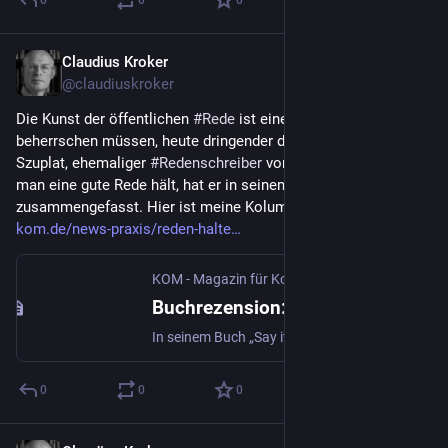
0
0
0
Claudius Kroker
9. Sept. 2025
@
claudiuskroker
Die Kunst der öffentlichen 
#
Rede
 ist eine Fähigkeit, die wir alle 
beherrschen müssen, heute dringender denn je, sagt Terry 
Szuplat, ehemaliger 
#
Redenschreiber
 von Barack Obama. Wie 
man eine gute Rede hält, hat er in seinem Buch „Say it well“ 
zusammengefasst. Hier ist meine Kolumne darüber 
kom.de/news-praxis/reden-halte
KOM - Magazin für Kommunikation | kom.de
·
3.
Buchrezension: Reden halten wie Barack Obama
In seinem Buch „Say it well“ gibt Obamas Redenschreiber Terry Szuplat Einblicke in sein Handwerk. Durchaus lesenswert, findet unser Kolumnist.
0
0
0