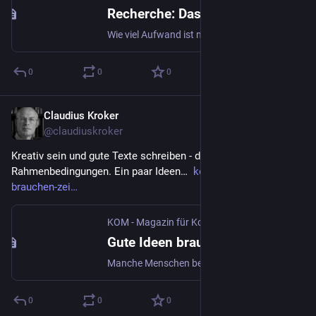
Recherche: Das Erfolgsrezept für gute Texte - Journalismus | KOM - Magazin für Kommunikation
Wie viel Aufwand ist nötig für einen Zeitungsbeitrag, einen Blog-Beitrag, eine Pressemitteilung, Rede oder den Text für eine Website? Wie viel Aufwand ist nötig für einen Zeitungsbeitrag, einen Blog-Beitrag, eine Pressemitteilung, Rede oder den Text für eine Website? Recherche macht einen Text schmackhaft und belastbar, sagt Journalist Claudius Kroker.
0
0
0
Claudius Kroker
23. Mai 2023
@
claudiuskroker
Kreativ sein und gute Texte schreiben - das braucht optimale 
Rahmenbedingungen. Ein paar Ideen…  
kom.de/gute-ideen-
brauchen-zei
KOM - Magazin für Kommunikation | kom.de
Gute Ideen brauchen Zeit und Entspannung - Kreativität | KOM - Magazin für Kommunikation
Manche Menschen bekommen kreative Ideen unter der Dusche. Warum das so ist, hat einen einfachen Grund: Das Gehirn braucht kreative Pausen.
0
0
0