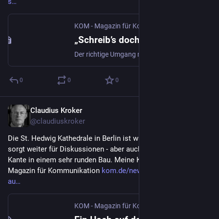
s
KOM - Magazin für Kommunikation | kom.de
·
5.
„Schreib’s doch selbst“ – KI als Sparringpartner - Schreiben & Texten | KOM - Magazin für Kommunikation
Der richtige Umgang mit Künstlicher Intelligenz bietet einige Fallstricke. Doch wer weiß, wie man die KI für seine Zwecke einsetzt, der kann sie gezielt nutzen.
0
0
0
Claudius Kroker
4. Dez. 2024
@
claudiuskroker
Die St. Hedwig Kathedrale in Berlin ist wiedereröffnet und 
sorgt weiter für Diskussionen - aber auch als Impuls für klare 
Kante in einem sehr runden Bau. Meine Kolumne bei KOM 
Magazin für Kommunikation 
kom.de/news-praxis/ein-hoch-
au
KOM - Magazin für Kommunikation | kom.de
·
4.