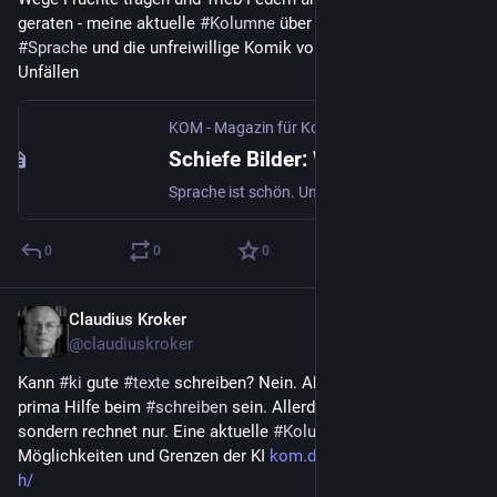
geraten - meine aktuelle 
#
Kolumne
 über die Schönheit der 
#
Sprache
 und die unfreiwillige Komik von Formulierungs-
Unfällen
KOM - Magazin für Kommunikation | kom.de
·
5.
Schiefe Bilder: Wenn Wege Früchte tragen
Sprache ist schön. Und manchmal unfreiwillig komisch. Unser Kolumnist über schiefe Bilder und erstaunliche, mitunter ernst gemeinte Sprachakrobatik.
0
0
0
Claudius Kroker
11. Okt. 2025
@
claudiuskroker
Kann 
#
ki
 gute 
#
texte
 schreiben? Nein. Aber sie kann eine 
prima Hilfe beim 
#
schreiben
 sein. Allerdings weiß sie nichts, 
sondern rechnet nur. Eine aktuelle 
#
Kolumne
 über 
Möglichkeiten und Grenzen der KI 
kom.de/digital/ungarn-mit-
h/