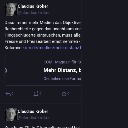
Claudius Kroker
7. Aug. 2024
@
claudiuskroker
Dass immer mehr Medien das Objektive und sauber 
Recherchierte gegen das unachtsam und voreilig 
Hingeschluderte eintauschen, muss alle wachrütteln, die 
Presse und Pressearbeit ernst nehmen - meine aktuelle 
Kolumne 
kom.de/medien/mehr-distanz-bit
KOM - Magazin für Kommunikation | kom.de
·
6
Mehr Distanz, bitte! - Journalismuskritik | KOM - Magazin für Kommunikation
Gedankenlose Formulierungen, Missverständnisse, Falschdarstellungen – unser Kolumnist beobachtet eine zunehmend unsaubere und parteiische Medienberichterstattung. Er fordert, sich auf alte Tugenden zurückzubesinnen.
0
0
0
Claudius Kroker
5. Juli 2024
@
claudiuskroker
Was kann 
#
KI
 in 
#
Journalismus
 und bei 
#
Reden
 - und vor 