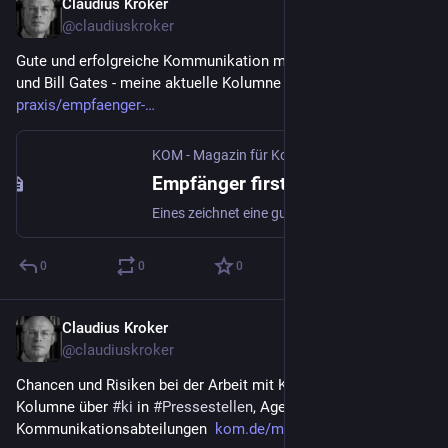
Claudius Kroker
3. Apr. 2025
@
claudiuskroker
Gute und erfolgreiche Kommunikation mit Fisch, Köder, Angler 
und Bill Gates - meine aktuelle Kolumne 
kom.de/news-
praxis/empfaenger-
KOM - Magazin für Kommunikation | kom.de
·
1.
Empfänger first - Kommunikation | KOM - Magazin für Kommunikation
Eines zeichnet eine gute Kommunikation immer aus: das Miteinander. Wer sichergehen will, dass seine Botschaft ankommt, sollte stets an den Empfänger denken. Das wusste schon ein Schuljunge namens Bill Gates.
0
0
0
Claudius Kroker
7. Feb. 2025
@
claudiuskroker
Chancen und Risiken bei der Arbeit mit KI - meine aktuelle 
Kolumne über 
#
ki
 in 
#
Pressestellen
, Agenturen und 
Kommunikationsabteilungen  
kom.de/meinung/schreibs-doch-