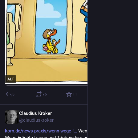
ALT
5
76
11
Claudius Kroker
8. Nov. 2025
@
claudiuskroker
kom.de/news-praxis/wenn-wege-f
 Wenn eingeschlagene 
Wege Früchte tragen und Trieb-Federn unter Zug-Zwang 