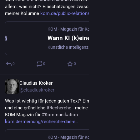
allem: was nicht? Einschätzungen zwischen Hype und Hilfe in 
meiner Kolumne 
kom.de/public-relations/wann-k
KOM - Magazin für Kommunikation | kom.de
·
2.
Wann KI (k)eine Hilfe ist - Schreiben und Texten | KOM - Magazin für Kommunikation
Künstliche Intelligenz kann viel. Doch die Gefahr ist groß, dass Menschen als Ergebnis sehen, was nur eine Hilfestellung sein kann. Unser Kolumnist über KI in der Kommunikation.
0
0
0
Claudius Kroker
14. Juni 2023
@
claudiuskroker
Was ist wichtig für jeden guten Text? Ein anständiges Briefing 
und eine gründliche 
#
Recherche
 - meine aktuelle Kolumne bei 
KOM Magazin für 
#
Kommunikation
kom.de/meinung/recherche-das-e
KOM - Magazin für Kommunikation | kom.de