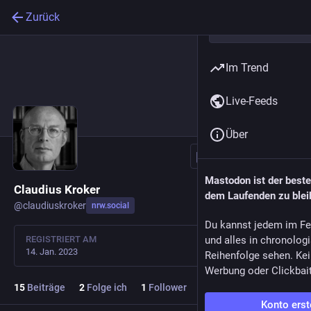
Zurück
Im Trend
Live-Feeds
Über
Folgen
Mastodon ist der best
Claudius Kroker
dem Laufenden zu blei
@
claudiuskroker
nrw.social
Du kannst jedem im Fe
REGISTRIERT AM
und alles in chronolog
14. Jan. 2023
Reihenfolge sehen. Kei
Werbung oder Clickbai
15
Beiträge
2
Folge ich
1
Follower
Konto erst