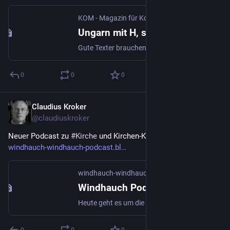
KOM - Magazin für Kommunikation | kom.de
·
8.
Ungarn mit H, sagt die KI
Gute Texter brauchen künstliche Intelligenz nicht zu fürchten, findet unser Kolumnist. Sie sollten sich aber ihrer Grenzen bewusst sein.
0
0
0
Claudius Kroker
27. Sept. 2025
*
@
claudiuskroker
Neuer Podcast zu 
#
Kirche
 und Kirchen-Kommunikation 
windhauch-windhauch-podcast.bl
windhauch-windhauch-podcast.blogs.audiorella.com
Windhauch Podcast: Wie geht besser predigen? mit Claudius Kroker (besserpredigen.de)
Heute geht es um die Rolle der Predigt in der Kirche, die Bedeutung von PR und Kommunikation, sowie die Zukunft der Sonntagspredigt.