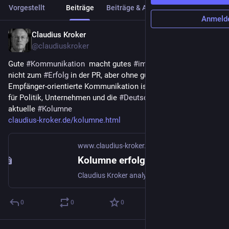
Vorgestellt
Beiträge
Beiträge & Antworten
Medien
Anmeld
Claudius Kroker
10. März
*
@
claudiuskroker
Gute 
#
Kommunikation
  macht gutes 
#
image
. Das allein reicht 
nicht zum 
#
Erfolg
 in der PR, aber ohne gute, durchdachte und 
Empfänger-orientierte Kommunikation ist alles nichts. Das gilt 
für Politik, Unternehmen und die 
#
DeutscheBahn
. Meine 
aktuelle 
#
Kolumne
claudius-kroker.de/kolumne.html
www.claudius-kroker.de
Kolumne erfolgreiche Pressearbeit und PR-Arbeit
Claudius Kroker analysiert und bewertet Kommunikation hier von der Deutschen Bahn
0
0
0