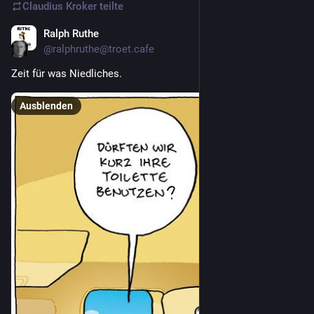
Claudius Kroker
teilte
Ralph Ruthe
18. Feb.
@
ralphruthe@troet.cafe
Zeit für was Niedliches.
Ausblenden