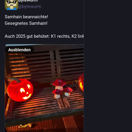
Bytewurm
31. Okt. 2025
@
bytewurm
Samhain beannaichte!
Gesegnetes Samhain!
Auch 2025 gut behütet: K1 rechts, K2 links.
Ausblenden