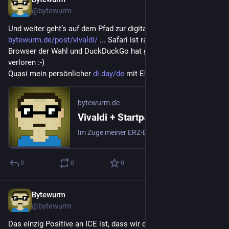
16. Apr.
@
bytewurm
Und weiter geht’s auf dem Pfad zur digitalen Souverintät: 
bytewurm.de/post/vivaldi/
 ... Safari ist raus, Vivaldi der 
Browser der Wahl und DuckDuckGo hat gegen Startpage 
verloren :-) 
Quasi mein persönlicher 
di.day/de
 mit EU-Fokus.
bytewurm.de
Vivaldi + Startpage
Im Zuge meiner ERZ-Blogartikel (Erhöhung der Resilienz der Zivilgesellschaft) Resilienz der EU-Zivilgesellschaft ERZ Checkliste Europäisches DNS plane ich …
0
0
0
Bytewurm
26. Jan.
@
bytewurm
Das einzig Positive an ICE ist, dass wir die SA nicht mehr 