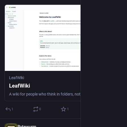
LeafWiki
LeafWiki
A wiki for people who think in folders, not feeds. Self-hosted, Markdown on disk, no external database.
1
0
1
Bytewurm