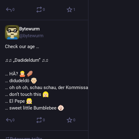
0
0
1
Bytewurm
23. Juni 2023
@
bytewurm
Check our age …
♫♫ „Dadideldum“ ♫♫
… HÄ? 
… didudeldö 
… oh oh oh, schau schau, der Kommissar geht um 
… don’t touch this 
… El Pepe 
… sweet little Bumblebee 
0
0
0