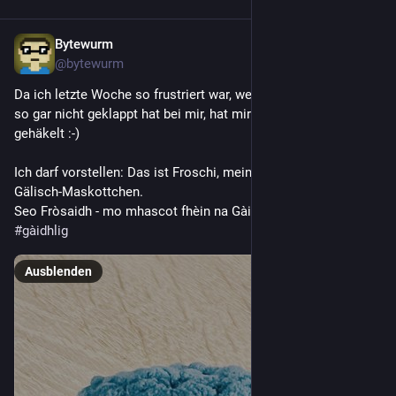
Bytewurm
9. Juli 2025
@
bytewurm
Da ich letzte Woche so frustriert war, weils beim Gälisch-Kurs 
so gar nicht geklappt hat bei mir, hat mir K1 ein Trösterli 
gehäkelt :-)
Ich darf vorstellen: Das ist Froschi, mein persönliches 
Gälisch-Maskottchen.
Seo Fròsaidh - mo mhascot fhèin na Gàidhlig.
#
gàidhlig
Ausblenden