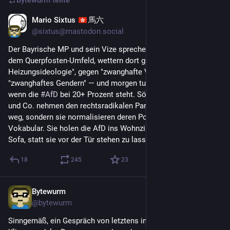
Bytewurm
teilte
Mario Sixtus
馬六
11. Juni 2023
*
@
sixtus@mastodon.social
Der Bayrische MP und sein Vize sprechen auf einer Demo aus 
dem Querpfosten-Umfeld, wettern dort gegen "die 
Heizungsideologie", gegen "zwanghafte Veganisierung" und 
"zwanghaftes Gendern" — und morgen tun alle überrascht, 
wenn die 
#
AfD
 bei 20+ Prozent steht. Söder, Merz, Aiwanger 
und Co. nehmen den rechtsradikalen Parteien keine Wähler 
weg, sondern sie normalisieren deren Positionen und deren 
Vokabular. Sie holen die AfD ins Wohnzimmer, setzen sie aufs 
Sofa, statt sie vor der Tür stehen zu lassen.
18
245
23
Bytewurm
7. Juni 2023
@
bytewurm
Sinngemäß, ein Gespräch von letztens im Kontext 