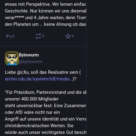
etwas mit Perspektive. Wir lernen einfach NIE aus der 
Geschichte. Nur können wir uns diesmal nicht selber 
verar***** und 4 Jahre warten, denn Trump und Putin krempeln 
den Planeten um … keine Ahnung ob das gut ausgeht 
0
0
0
Bytewurm
31. Jan. 2025
@
bytewurm
Liebe @cXu, soll das Realsatire sein (
archiv.cdu.de/system/tdf/media
)?
"Für Präsidium, Parteivorstand und die übergroße Mehrheit 
unserer 400.000 Mitglieder
steht unverrückbar fest: Eine Zusammenarbeit mit Linkspartei 
oder AfD wäre nicht nur ein
Angriff auf unsere Identität und ein Verrat an unseren 
christdemokratischen Werten. Sie
würde auch unser wichtigstes Gut beschädigen: Unsere 