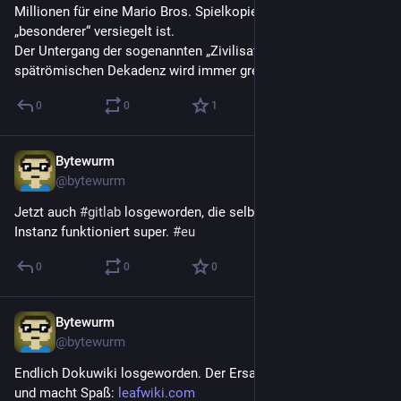
Millionen für eine Mario Bros. Spielkopie, nur, weil sie noch 
„besonderer“ versiegelt ist.
Der Untergang der sogenannten „Zivilisation“ im Stile der 
spätrömischen Dekadenz wird immer greifbarer …
0
0
1
Bytewurm
29. Mai
@
bytewurm
Jetzt auch 
#
gitlab
 losgeworden, die selbstgehostete 
#
forgejo
Instanz funktioniert super. 
#
eu
0
0
0
Bytewurm
29. Mai
@
bytewurm
Endlich Dokuwiki losgeworden. Der Ersatz ist klein, schlank 
und macht Spaß: 
leafwiki.com