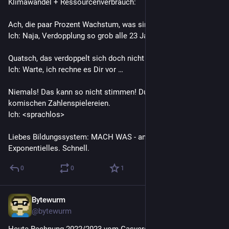
Klimawandel + Ressourcenverbrauch:
Ach, die paar Prozent Wachstum, was sind schon 3%?
Ich: Naja, Verdopplung so grob alle 23 Jahre?
Quatsch, das verdoppelt sich doch nicht bei dem bisschen
Ich: Warte, ich rechne es Dir vor …
Niemals! Das kann so nicht stimmen! Du immer mit Deinen 
komischen Zahlenspielereien.
Ich: <sprachlos>
Liebes Bildungssystem: MACH WAS - am besten was 
Exponentielles. Schnell.
0
0
1
Bytewurm
30. Mai 2023
*
@
bytewurm