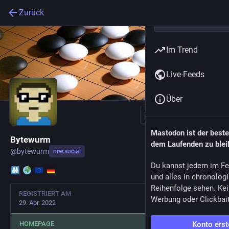
Zurück
Im Trend
Live-Feeds
Über
Folgen
Mastodon ist der best
Bytewurm
dem Laufenden zu blei
@
bytewurm
nrw.social
Du kannst jedem im Fe
und alles in chronolog
Reihenfolge sehen. Kei
REGISTRIERT AM
Werbung oder Clickbai
29. Apr. 2022
Konto erst
HOMEPAGE