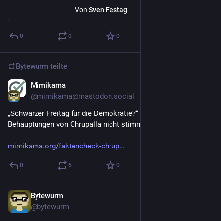
Von
Sven Festag
0
0
0
Bytewurm
teilte
Mimikama
4. Mai 2025
@
mimikama@mastodon.social
„Schwarzer Freitag für die Demokratie?“ Was an den 
Behauptungen von Chrupalla nicht stimmt.
mimikama.org/faktencheck-chrup
0
6
0
Bytewurm
24. Feb. 2025
*
@
bytewurm