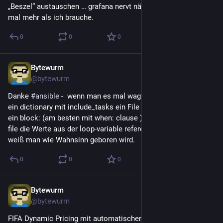
„Beszel“ austauschen … grafana nervt nämlich, kann etwa 5837 
mal mehr als ich brauche.
0
0
0
Bytewurm
17. Juni
@
bytewurm
Danke 
#
ansible
 -  wenn man es mal wagt in einem loop: über 
ein dictionary mit include_tasks ein File einzubinden, in dem 
ein block: (am besten mit when: clause ) steckt, und in diesem 
file die Werte aus der loop-variable referenzieren will, dann 
weiß man wie Wahnsinn geboren wird.
0
0
0
Bytewurm
15. Juni
@
bytewurm
FIFA Dynamic Pricing mit automatischem Downgrade und 3 