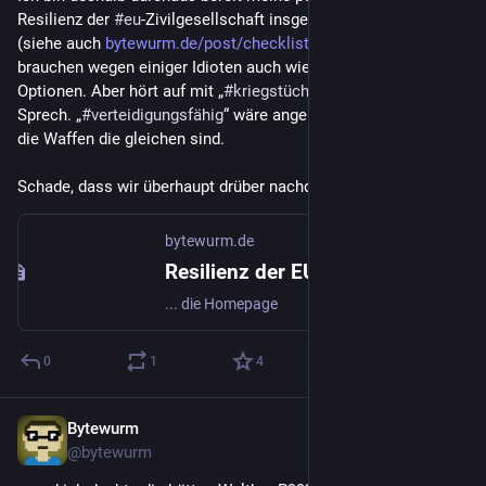
Resilienz der 
#
eu
-Zivilgesellschaft insgesamt zu erhöhen 
(siehe auch 
bytewurm.de/post/checkliste/
) und ich glaube, wir 
brauchen wegen einiger Idioten auch wieder mehr militärische 
Optionen. Aber hört auf mit „
#
kriegstüchtig
“, das ist Goebbels-
Sprech. „
#
verteidigungsfähig
“ wäre angebrachter, auch wenn 
die Waffen die gleichen sind.
Schade, dass wir überhaupt drüber nachdenken müssen.
bytewurm.de
Resilienz der EU-Zivilgesellschaft
... die Homepage
0
1
4
Bytewurm
27. Mai 2025
@
bytewurm