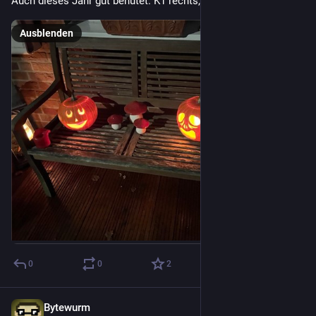
Auch dieses Jahr gut behütet. K1 rechts, K2 links.
Ausblenden
0
0
2
Bytewurm
16. Okt. 2024