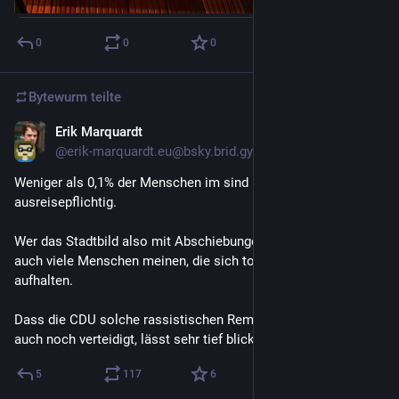
0
0
0
Bytewurm
teilte
Erik Marquardt
18. Okt. 2025
@
erik-marquardt.eu@bsky.brid.gy
Weniger als 0,1% der Menschen im sind unmittelbar 
ausreisepflichtig.

Wer das Stadtbild also mit Abschiebungen ändern will, muss 
auch viele Menschen meinen, die sich total legal hier 
aufhalten. 

Dass die CDU solche rassistischen Remigrationsphantasien 
auch noch verteidigt, lässt sehr tief blicken.
5
117
6