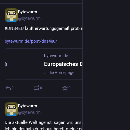
Bytewurm
28. Juni 2025
@
bytewurm
#
DNS4EU
 läuft erwartungsgemäß problemlos.
bytewurm.de/post/dns4eu/
bytewurm.de
Europäisches DNS
... die Homepage
0
0
0
Bytewurm
17. Juni 2025
@
bytewurm
Die aktuelle Weltlage ist, sagen wir: unschön.
Ich bin deshalb durchaus bereit meine persönliche und die 