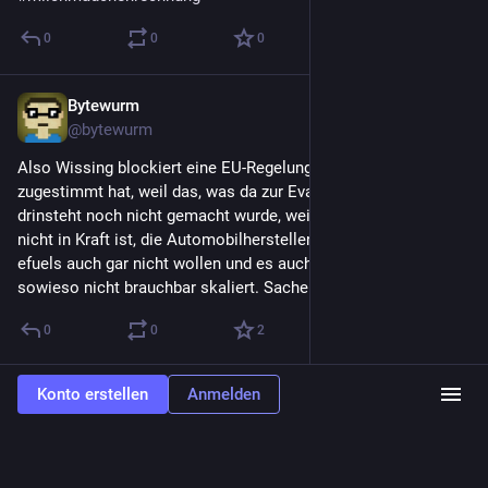
0
0
0
Bytewurm
5. März 2023
@
bytewurm
Also Wissing blockiert eine EU-Regelung, der er vorab schon 
zugestimmt hat, weil das, was da zur Evaluierung von efuels 
drinsteht noch nicht gemacht wurde, weil die Regelung noch 
nicht in Kraft ist, die Automobilhersteller (außer Porsche) 
efuels auch gar nicht wollen und es auch Stand Technik heute 
sowieso nicht brauchbar skaliert. Sachen gibts …
0
0
2
Konto erstellen
Anmelden
Bytewurm
3. Feb. 2023
*
@
bytewurm
Nachdem das sehnlich erwartete „Ivory“ von Tapbots - die 
Macher von „
#
Tweetbot
“ (den ich sehr geschätzt habe) - nun 