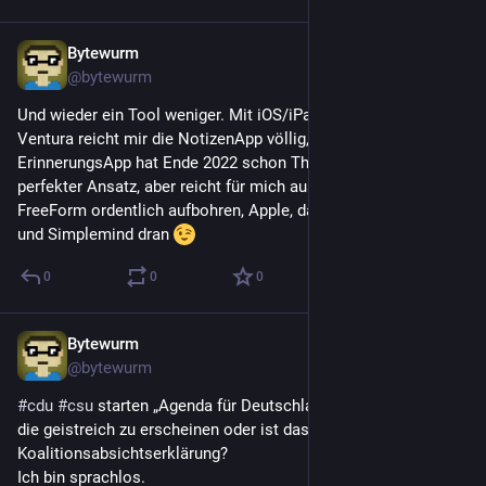
Bytewurm
21. Sept. 2023
@
bytewurm
Und wieder ein Tool weniger. Mit iOS/iPadOS 17 und macOS 
Ventura reicht mir die NotizenApp völlig, Outline kann weg. 
ErinnerungsApp hat Ende 2022 schon Things abgelöst - kein 
perfekter Ansatz, aber reicht für mich aus. Jetzt noch 
FreeForm ordentlich aufbohren, Apple, dann sind Goodnotes 
und Simplemind dran 
0
0
0
Bytewurm
30. Juni 2023
@
bytewurm
#
cdu
#
csu
 starten „Agenda für Deutschland“ - Afd. Versuchen 
die geistreich zu erscheinen oder ist das eine 
Koalitionsabsichtserklärung?
Ich bin sprachlos.