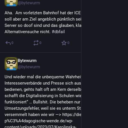
@
bytewurm
Aha.  Am vorletzten Bahnhof hat der ICE 23min Verspätung, 
soll aber am Ziel angeblich pünktlich sein. Und weil die DB 
Server so doof sind und das glauben, klappt die automatische 
Alternativensuche nicht. 
#
dbfail
0
0
0
Bytewurm
12. Sept. 2024
@
bytewurm
Und wieder mal die unbequeme Wahrheit - wenn 
Interessenverbände und Presse sich aus einer Studie 
bedienen, gehts halt oft am Kern derselben vorbei. „Schweden 
schafft die Digitalisierung in Schulen wieder ab, weil sie nicht 
funktioniert“ … Bullshit. Die beheben nur ihre 
Umsetzungsfehler, weil sie es unterm Strich genau so 
versemmelt haben wie wir —> https://die-
p%C3%A4dagogische-wende.de/wp-
content/uploads/2023/07/Karolinska-