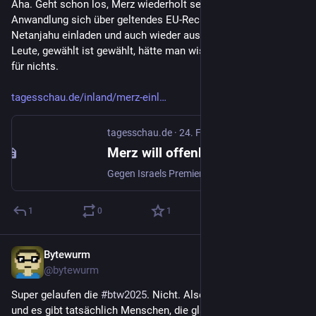
Aha. Geht schon los, Merz wiederholt seine unsägliche 
Anwandlung sich über geltendes EU-Recht zu stellen und will 
Netanjahu einladen und auch wieder ausreisen lassen. Tja, 
Leute, gewählt ist gewählt, hätte man wissen können. Danke 
für nichts.
tagesschau.de/inland/merz-einl
tagesschau.de
·
24. Feb. 2025
Merz will offenbar Netanjahu nach Deutschland einladen
Gegen Israels Premier Netanjahu liegt ein internationaler Haftbefehl vor - und dennoch will Wahlsieger Merz ihn offenbar nach Deutschland einladen. Es gebe Mittel und Wege, den Premier nicht festnehmen zu lassen, teilte Merz mit.
1
0
1
Bytewurm
24. Feb. 2025
@
bytewurm
Super gelaufen die 
#
btw2025
. Nicht. Also wohl wieder GroKo 
und es gibt tatsächlich Menschen, die glauben, das wäre 