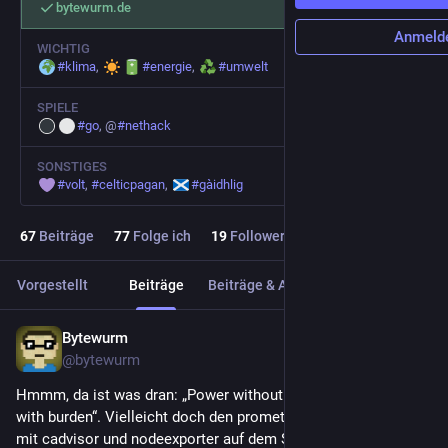
bytewurm.de
Anmeld
WICHTIG
#
klima
,
#
energie
,
#
umwelt
SPIELE
#
go
, @
#
nethack
SONSTIGES
#
volt
,
#
celticpagan
,
#
gàidhlig
67
Beiträge
77
Folge ich
19
Follower
Vorgestellt
Beiträge
Beiträge & Antworten
Medien
Bytewurm
29. Juli
*
@
bytewurm
Hmmm, da ist was dran: „Power without necessity comes 
with burden“. Vielleicht doch den prometheus-grafana stack 
mit cadvisor und nodeexporter auf dem Single-Server gegen 