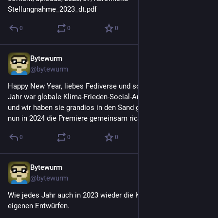
Stellungnahme_2023_dt.pdf
0
0
0
Bytewurm
1. Jan. 2024
@
bytewurm
Happy New Year, liebes Fediverse und sonstige Welt. Letztes 
Jahr war globale Klima-Frieden-Social-Anything-Generalprobe 
und wir haben sie grandios in den Sand gesetzt. Auf dass wir 
nun in 2024 die Premiere gemeinsam richtig gut hinkriegen.
0
0
0
Bytewurm
31. Okt. 2023
@
bytewurm
Wie jedes Jahr auch in 2023 wieder die Kürbisse der Kids nach 
eigenen Entwürfen.