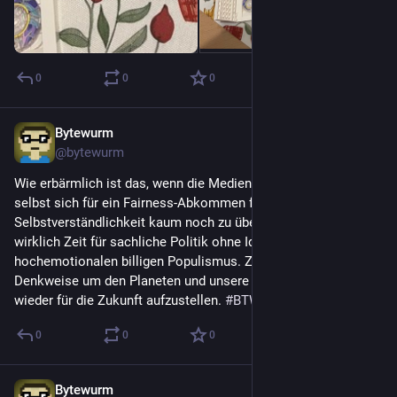
0
0
0
Bytewurm
22. Dez. 2024
@
bytewurm
Wie erbärmlich ist das, wenn die Medien und die Parteien 
selbst sich für ein Fairness-Abkommen feiern, das an 
Selbstverständlichkeit kaum noch zu überbieten ist? Es wird 
wirklich Zeit für sachliche Politik ohne Ideologie und ohne 
hochemotionalen billigen Populismus. Zeit für eine andere 
Denkweise um den Planeten und unsere Gesellschaften 
wieder für die Zukunft aufzustellen. 
#
BTW2025
#
Volt
0
0
0
Bytewurm
12. Nov. 2024
*