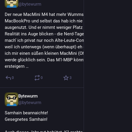
@
bytewurm
Der neue MacMini M4 hat mehr Wumms als mein M1-
MacBookPro und selbst das hab ich nie auch nur ansatzweise 
ausgenutzt. Und er nimmt weniger Platz weg. Ich muss der 
Realität ins Auge blicken - die Nerd-Tage sind vorbei, jetzt 
mach’ ich privat nur noch Alte-Leute-Computer-Zeugs :-) und 
weil ich unterwegs (wenn überhaupt) eh das iPad nutze, hab 
ich mir einen süßen kleinen MacMini (Ohne PRO) bestellt und 
werde glücklich sein. Das M1-MBP könnt ihr dann bei Ebay 
ersteigern …
0
0
3
Bytewurm
31. Okt. 2024
@
bytewurm
Samhain beannaichte!
Gesegnetes Samhain!