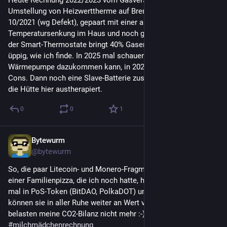
Heute Rechnung 2022/2023 vom Gasversorger. Nice, 
Umstellung von Heizwerttherme auf Brennwerttherme in 
10/2021 (wg Defekt), gepaart mit einer allgemeinen 
Temperatursenkung im Haus und noch granularerer Steuerung 
der Smart-Thermostate bringt 40% Gasersparnis. Das ist 
üppig, wie ich finde. In 2025 mal schauen ob eine kleine 
Wärmepumpe dazukommen kann, in 2021 gabs noch zu viele 
Cons. Dann noch eine Slave-Batterie zusätzlich und dann ist 
die Hütte hier austherapiert.
0
0
1
Bytewurm
28. März 2023
@
bytewurm
So, die paar Litecoin- und Monero-Fragmente im Gesamtwert 
einer Familienpizza, die ich noch hatte, habe ich dann endlich 
mal in PoS-Token (BitDAO, PolkaDOT) umgetauscht. Jetzt 
können sie in aller Ruhe weiter an Wert verlieren, aber 
belasten meine CO2-Bilanz nicht mehr :-) 
#
milchmädchenrechnung