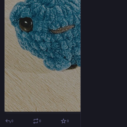
0
0
0