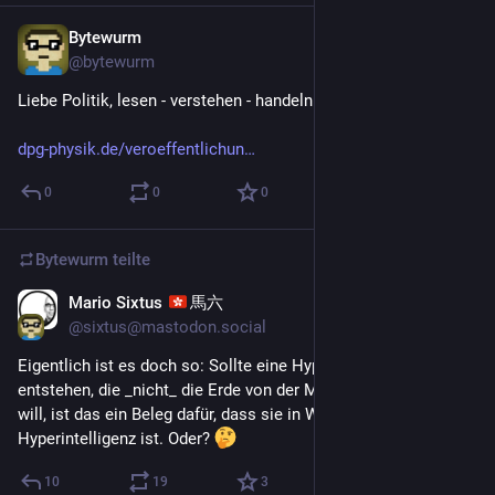
Bytewurm
26. Sept. 2025
@
bytewurm
Liebe Politik, lesen - verstehen - handeln.
dpg-physik.de/veroeffentlichun
0
0
0
Bytewurm
teilte
Mario Sixtus
馬六
27. Juli 2025
@
sixtus@mastodon.social
Eigentlich ist es doch so: Sollte eine Hyperintelligenz 
entstehen, die _nicht_ die Erde von der Menschheit befreien 
will, ist das ein Beleg dafür, dass sie in Wahrheit gar keine 
Hyperintelligenz ist. Oder? 
10
19
3