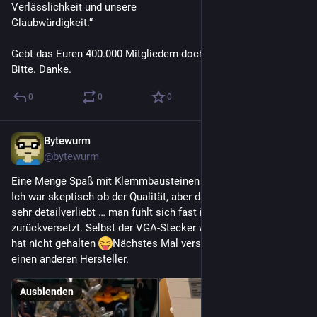
Verlässlichkeit und unsere
Glaubwürdigkeit.“
Gebt das Euren 400.000 Mitgliedern doch jetzt mal zu lesen.
Bitte. Danke.
0
0
0
Bytewurm
30. Dez. 2024
@
bytewurm
Eine Menge Spaß mit Klemmbausteinen von Pantasy gehabt. 
Ich war skeptisch ob der Qualität, aber das sind 1a Steine. Und 
sehr detailverliebt … man fühlt sich fast in die 90er 
zurückversetzt. Selbst der VGA-Stecker war wie das Original: 
hat nicht gehalten 
Nächstes Mal versuche ich nochmal 
einen anderen Hersteller.
Ausblenden