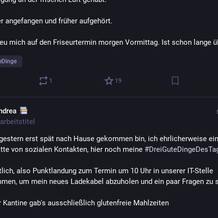
er angefangen und früher aufgehört.
freu mich auf den Friseurtermin morgen Vormittag. Ist schon lange üb
eDinge
1
19
ndrea
arbeitstitel
 gestern erst spät nach Hause gekommen bin, ich ehrlicherweise ein
tte von sozialen Kontakten, hier noch meine 
#
DreiGuteDingeDesTa
tlich, also Punktlandung zum Termin um 10 Uhr in unserer IT-Stelle 
en, um mein neues Ladekabel abzuholen und ein paar Fragen zu s
er Kantine gab's ausschließlich glutenfreie Mahlzeiten