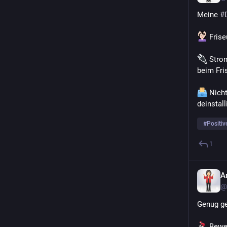
Meine 
#
 Frise
 Strom
beim Fri
 Nich
deinstal
#
Positiv
1
A
@
Genug ge
 Bewe