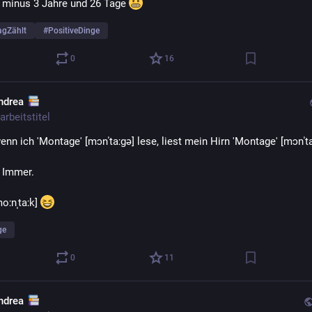
T minus 3 Jahre und 26 Tage 
agZählt
#
PositiveDinge
0
16
ndrea
arbeitstitel
nn ich 'Montage' [mɔnˈtaːɡə] lese, liest mein Hirn 'Montage' [mɔnˈta
. Immer.
oːnˌtaːk] 
ge
0
11
ndrea