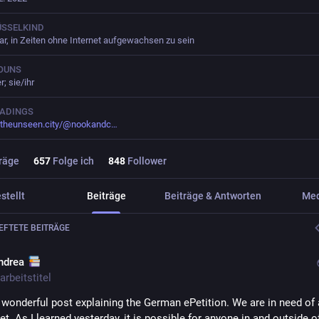
ÜSSELKIND
r, in Zeiten ohne Internet aufgewachsen zu sein
OUNS
; sie/ihr
EADINGS
.theunseen.city/@nookandc
räge
657
Folge ich
848
Follower
stellt
Beiträge
Beiträge & Antworten
Me
FTETE BEITRÄGE
ndrea
arbeitstitel
a wonderful post explaining the German ePetition. We are in need of 
t. As I learned yesterday, it is possible for anyone in and outside of