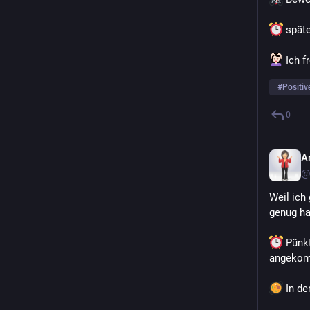
 spät
 Ich 
#
Positiv
0
A
@
Weil ich
genug ha
 Pünk
angekomm
 In d