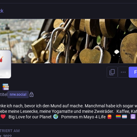
ck
F
a
titel
nrw.social
nke ich nach, bevor ich den Mund auf mache. Manchmal habe ich sogar 
iebe meine Leseecke, meine Yogamatte und meine Zweiräder. Kaffee, Ka
Big Love for our Planet
Pommes m Mayo 4 Life
TRIERT AM
z. 2022