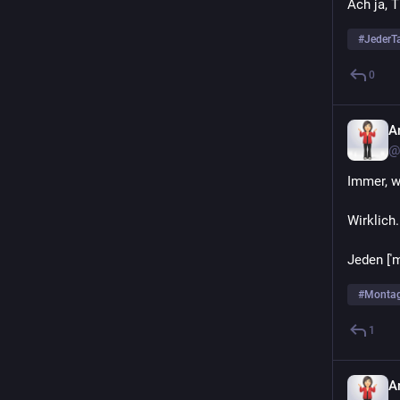
Ach ja, 
#
JederT
0
A
@
Immer, we
Wirklich
Jeden [ˈm
#
Monta
1
A