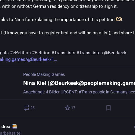
 with or without German residency or citizenship to sign it.
nks to Nina for explaining the importance of this petition 
.
it (I know, you have to register first and will be on a list), and share i
ights
#
ePetition
#
Petition
#
TransLists
#
TransListen
@
Beurkeek
aking.games/@Beurkeek/1
People Making Games
Nina Kiel (@Beurkeek@peoplemaking.gam
25
17
ndrea
arbeitstitel