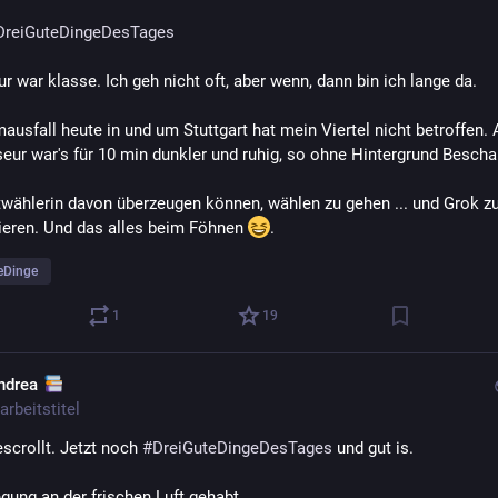
DreiGuteDingeDesTages
ur war klasse. Ich geh nicht oft, aber wenn, dann bin ich lange da.
ausfall heute in und um Stuttgart hat mein Viertel nicht betroffen. 
seur war's für 10 min dunkler und ruhig, so ohne Hintergrund Bescha
twählerin davon überzeugen können, wählen zu gehen ... und Grok zu
lieren. Und das alles beim Föhnen 
.
eDinge
1
19
ndrea
arbeitstitel
scrollt. Jetzt noch 
#
DreiGuteDingeDesTages
 und gut is.
gung an der frischen Luft gehabt.