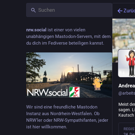
Zurü
nrw.social
ist einer von vielen
unabhängigen Mastodon-Servern, mit dem
du dich im Fediverse beteiligen kannst.
Andre
@
arbeits
Meist de
Wir sind eine freundliche Mastodon
sagen. L
Instanz aus Nordrhein-Westfalen. Ob
Kautsch
NRW'ler oder NRW-Sympathifanten, jeder
ist hier willkommen.
REGIS
24. De