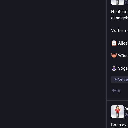
@
Heute ma
dann geh
Vorher n
 Alle
 Wäsc
 Soga
#
Positiv
0
A
@
Boah ey.