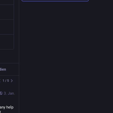
dien
Beitrag
1
/
5
Andrea
3. Jan.
@
arbeitstitel
any help 
Ich hab ne neue Lieblingswebseite 
 