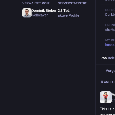
VERWALTET VON:
SERVERSTATISTIK:
SCHL
Dominik Bieber
2,3
Tsd.
Dankba
@
dbeaver
aktive Profile
PRON
she/her
MY R
books
755
Beit
Vorge
ANGEHE
A
@
This is 
we can ge