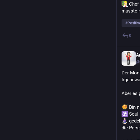
 Chef
musste 
#
Positiv
0
A
@
Der Mont
Irgendwa
Aber es g
 Bin 
 Soul
 gede
die Pers