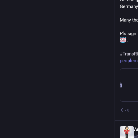
Germany,
Many tha
Pls sign 
 .
#
TransR
peoplem
0
A
@