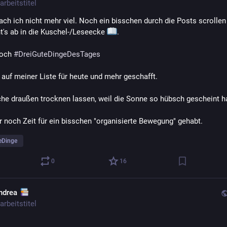
arbeitstitel
ch ich nicht mehr viel. Noch ein bisschen durch die Posts scrollen 
t's ab in die Kuschel-/Leseecke 
.
och 
#
DreiGuteDingeDesTages
s auf meiner Liste für heute und mehr geschafft.
he draußen trocknen lassen, weil die Sonne so hübsch gescheint h
r noch Zeit für ein bisschen "organisierte Bewegung" gehabt.
eDinge
0
16
ndrea
arbeitstitel