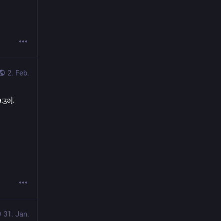
2. Feb.
ːʒə].
31. Jan.