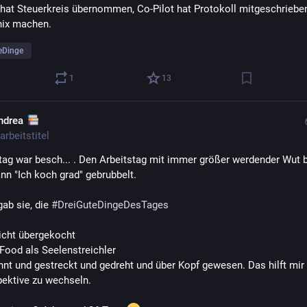
 hat Steuerkreis übernommen, Co-Pilot hat Protokoll mitgeschrieben,
nix machen.
eDinge
1
13
ndrea
arbeitstitel
ag war besch... . Den Arbeitstag mit immer größer werdender Wut b
nn "Ich koch grad" gebrubbelt.
ab sie, die 
#
DreiGuteDingeDesTages
nicht übergekocht
 Food als Seelenstreichler
hnt und gestreckt und gedreht und über Kopf gewesen. Das hilft mir o
pektive zu wechseln.