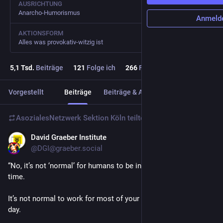
AUSRICHTUNG
Anarcho-Humorismus
Anmeld
AKTIONSFORM
Alles was provokativ-witzig ist
5,1
Tsd.
Beiträge
121
Folge ich
266
Follower
Vorgestellt
Beiträge
Beiträge & Antworten
Medien
AsozialesNetzwerk Sektion Köln
teilte
David Graeber Institute
13. Mai
@
DGI@graeber.social
“No, it’s not ‘normal’ for humans to be in competition all the 
time.
It’s not normal to work for most of your waking hours of the 
day.