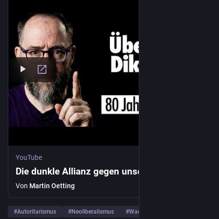
YouTube
Die dunkle Allianz gegen unsere Freiheit
Von
Martin Oetting
#
Autoritarismus
#
Neoliberalismus
#
Wachstum
… und 13 weitere