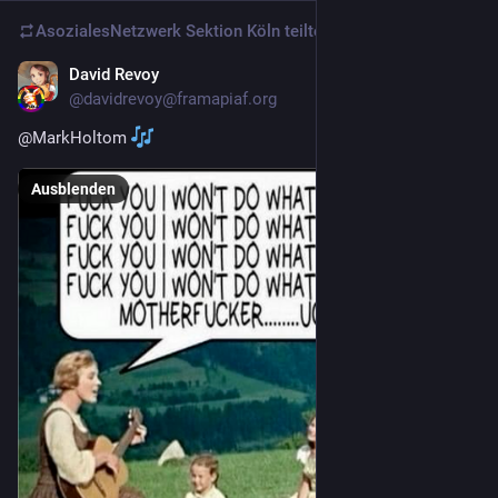
AsozialesNetzwerk Sektion Köln
teilte
David Revoy
1 T.
@
davidrevoy@framapiaf.org
@
MarkHoltom
Ausblenden