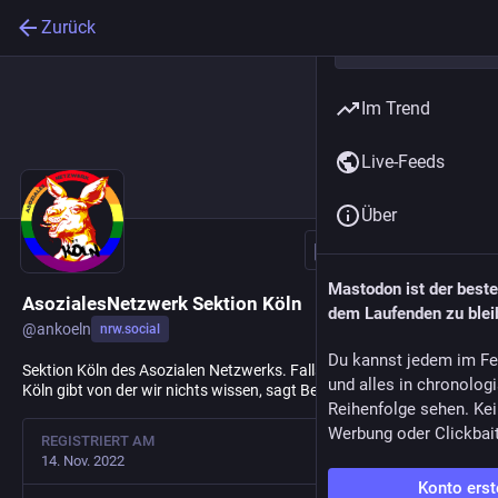
Zurück
Im Trend
Live-Feeds
Über
Folgen
Mastodon ist der best
AsozialesNetzwerk Sektion Köln
dem Laufenden zu blei
@
ankoeln
nrw.social
Du kannst jedem im Fe
Sektion Köln des Asozialen Netzwerks. Falls es schon eine Sektion
und alles in chronolog
Köln gibt von der wir nichts wissen, sagt Bescheid!
Reihenfolge sehen. Kei
Werbung oder Clickbai
REGISTRIERT AM
14. Nov. 2022
Konto erst