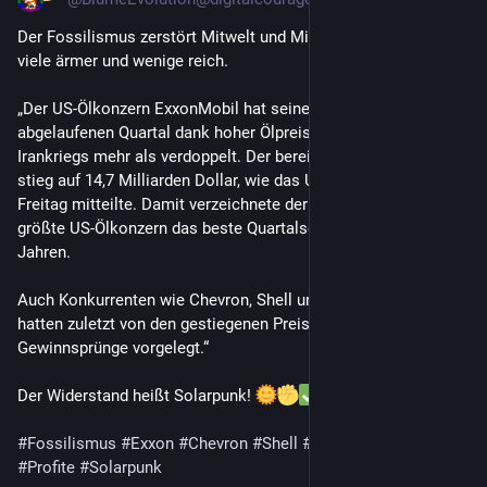
Der Fossilismus zerstört Mitwelt und Mitmenschen, macht 
viele ärmer und wenige reich.
„Der US-Ölkonzern ExxonMobil hat seinen Gewinn im 
abgelaufenen Quartal dank hoher Ölpreise infolge des 
Irankriegs mehr als verdoppelt. ​Der bereinigte Überschuss 
stieg auf 14,7 Milliarden Dollar, wie das Unternehmen am 
Freitag mitteilte. Damit verzeichnete ‌der nach Marktwert 
größte US-Ölkonzern das beste Quartalsergebnis seit vier 
Jahren.
Auch Konkurrenten wie Chevron, Shell und TotalEnergies 
hatten zuletzt von den gestiegenen Preisen profitiert und 
Gewinnsprünge vorgelegt.“
Der Widerstand heißt Solarpunk! 
#
Fossilismus
#
Exxon
#
Chevron
#
Shell
#
Total
#
Karbonblase
#
Profite
#
Solarpunk