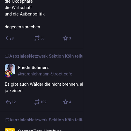
die Ökosphäre
die Wirtschaft 
und die Außenpolitik 
dagegen sprechen
8
56
3
AsozialesNetzwerk Sektion Köln
teilte
Friedri Schmerz
5 T.
@
sarahlehmann@troet.cafe
Es gibt auch Wälder die nicht brennen, aber darüber berichtet 
ja keiner!
12
102
4
AsozialesNetzwerk Sektion Köln
teilte