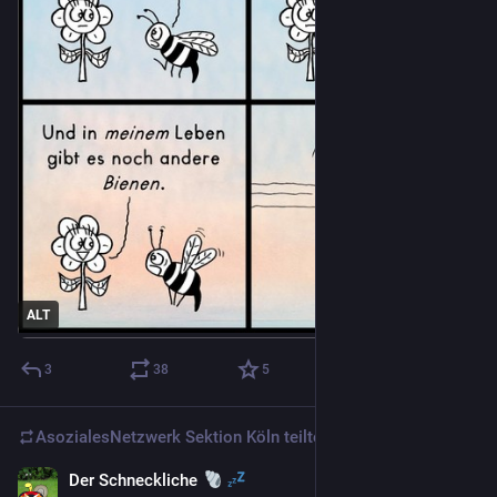
ALT
3
38
5
AsozialesNetzwerk Sektion Köln
teilte
Der Schneckliche
3 T.