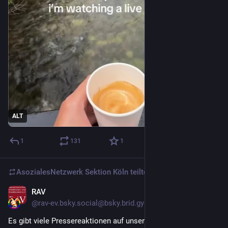
ALT
1
131
1
AsozialesNetzwerk Sektion Köln
teilte
RAV
3 T.
@
rav-ev.bsky.social@bsky.brid.gy
Es gibt viele Pressereaktionen auf unseren offenen Brief.