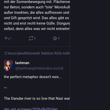
mit der Sonnenbewegung mit. Flächenversiegelung heißt nicht 
nur Beton, sondern auch "tote" Monokulturen. Da lebt nichts, 
außer Insekten, die alles auffressen und sich stark vermehren 
und Gift gespritzt wird. Das alles gibt es in der Permakultur 
nicht und erst recht keine Gülle. Düngung bietet die Pflanze 
selbst, denn alles was wir nicht entnehmen lassen wir liegen.
1
5
0
AsozialesNetzwerk Sektion Köln
teilte
lashman
1 T.
@
lashman@mastodon.social
the perfect metaphor doesn't exis...
---
The Danube river is so low that Nazi warships are emerging
abc.net.au/news/2026-08-05/dan