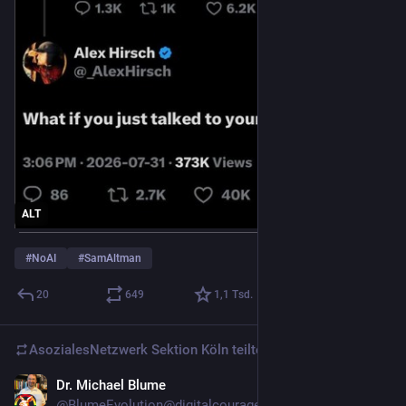
ALT
#
NoAI
#
SamAltman
20
649
1,1
Tsd.
AsozialesNetzwerk Sektion Köln
teilte
Dr. Michael Blume
4 T.
@
BlumeEvolution@digitalcourage.social