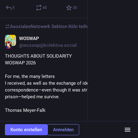
5
45
35
AsozialesNetzwerk Sektion Köln
teilte
WOSWAP
6 T.
@
woswap@kolektiva.social
THOUGHTS ABOUT SOLIDARITY
WOSWAP 2026
For me, the many letters 
I received, as well as the exchange of ideas through 
correspondence—even though it was strictly monitored by the 
prison—helped me survive. 
Thomas Meyer-Falk
 We are sharing thoughts about solidarity and prison from 
Konto erstellen
Anmelden
comrades who are or were in prison. 