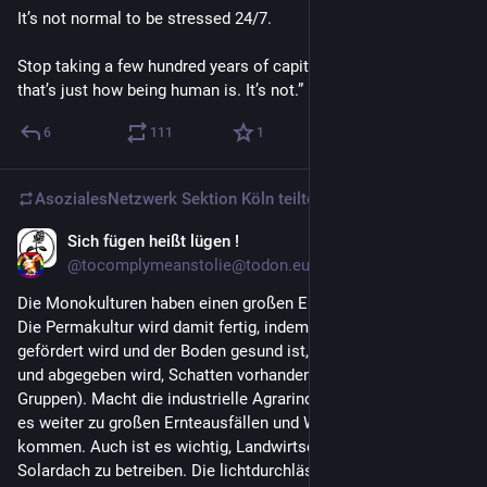
It’s not normal to be stressed 24/7.
Stop taking a few hundred years of capitalism and pretending 
that’s just how being human is. It’s not.”
6
111
1
AsozialesNetzwerk Sektion Köln
teilte
Sich fügen heißt lügen !
17 Std.
*
@
tocomplymeanstolie@todon.eu
Die Monokulturen haben einen großen Einfluss auf die Dürren. 
Die Permakultur wird damit fertig, indem die Humusbildung 
gefördert wird und der Boden gesund ist, Wasser gespeichert 
und abgegeben wird, Schatten vorhanden ist (Stufen und 
Gruppen). Macht die industrielle Agrarindustrie so weiter, wird 
es weiter zu großen Ernteausfällen und Wüstenbildung 
kommen. Auch ist es wichtig, Landwirtschaft unterm 
Solardach zu betreiben. Die lichtdurchlässige Paneele wandert 