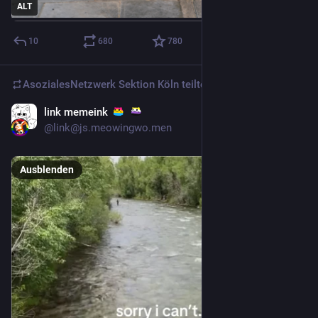
ALT
10
680
780
AsozialesNetzwerk Sektion Köln
teilte
link memeink
3 T.
@
link@js.meowingwo.men
Ausblenden