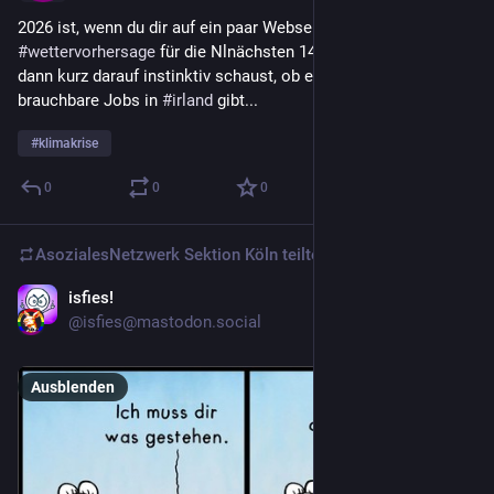
2026 ist, wenn du dir auf ein paar Webseiten die 
#
wettervorhersage
 für die Nlnächsten 14 Tage ansiehst, und 
dann kurz darauf instinktiv schaust, ob es vielleicht 
brauchbare Jobs in 
#
irland
 gibt...
#
klimakrise
0
0
0
AsozialesNetzwerk Sektion Köln
teilte
isfies!
27. Juli
@
isfies@mastodon.social
Ausblenden