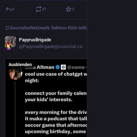
0
31
2
AsozialesNetzwerk Sektion Köln
teilte
PapyrusBrigade
5 T.
@
PapyrusBrigade@cosocial.ca
Ausblenden