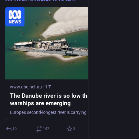
www.abc.net.au
·
1 T.
The Danube river is so low that Nazi
warships are emerging
Europe's second-longest river is carrying less water than it has in decades, revealing shipwrecks and shutting down nuclear reactors.
10
147
3