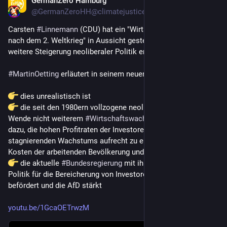
GermanZero Hamburg
5 T.
*
@
GermanZeroHH@climatejustice.global
Carsten 
#
Linnemann
 (CDU) hat ein "Wirtschaftswunder wie 
nach dem 2. Weltkrieg" in Aussicht gestellt, das durch eine 
weitere Steigerung neoliberaler Politik erreicht werden soll [1].
#
MartinOetting
 erläutert in seinem neuen Video, warum
 dies unrealistisch ist
 die seit den 1980ern vollzogene neoliberale politische 
Wende nicht weiterem 
#
Wirtschaftswachstum
 diente, sondern 
dazu, die hohen Profitraten der Investoren trotz des 
stagnierenden Wachstums aufrecht zu erhalten – und zwar auf 
Kosten der arbeitenden Bevölkerung und des Sozialstaats
 die aktuelle 
#
Bundesregierung
 mit ihrer Fortsetzung dieser 
Politik für die Bereicherung von Investoren autoritäre Politik 
befördert und die AfD stärkt 
youtu.be/1GcaOETrwzM