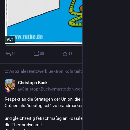
ALT
14
85
13
AsozialesNetzwerk Sektion Köln
teilte
Christoph Buck
5 T.
@
ChristophBuck@mastodon.world
Respekt an die Strategen der Union, die es schaffen die 
Grünen als "ideologisch" zu brandmarken
und gleichzeitig fetischmäßig an Fossilen festhalten obwohl
die Thermodynamik