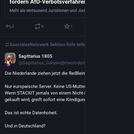
fordern AfD-Verbotsverfahren
Mehr als eintausend Juristinnen und Juristen in Deutschland unterstützen die Einleitung eines AfD-Verbotsverfahrens beim Bundesverfassungsgericht. Sie haben einen offenen Brief an die Bundesregierung und die Abgeordneten des Bundestags unterzeichnet, der Mitte Juli veröffentlicht wurde. Das teilte der Republikanische Anwältinnen- und Anwälteverein in Berlin mit.
2
8
1
AsozialesNetzwerk Sektion Köln
teilte
Sagittarius 1805
3 T.
@
Sagittarius_Galaxie@mastodon.social
Die Niederlande ziehen jetzt die ReiBleine:
Nur europaische Server. Keine US-Muttergesellschaft.
Wenn STACKIT jemals von einem Nicht-EU-Unternehmen
gekauft wird, greift sofort eine Kiindigungsklausel.
Das ist echte Datenhoheit.
Und in Deutschland?