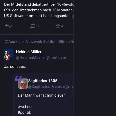
Der Mittelstand debattiert iber "KI-Revolutionen", wahrend
89% der Unternehmen nach 12 Monaten ohne
US-Software komplett handlungsunfahig waren.
3
34
3
AsozialesNetzwerk Sektion Köln
teilte
Heidrun Müller
3 T.
@
HeidrunMueller@troet.cafe
Ja, so isses.
Sagittarius 1805
3 T.
@
Sagittarius_Galaxie@mastodon.social
Der Mann war schon clever. 
#
wehner
#
politik