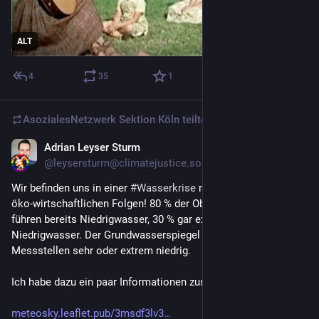
ALT
4
35
1
AsozialesNetzwerk Sektion Köln
teilte
Adrian Leyser Sturm
21 Std.
*
@
leysersturm@climatejustice.social
Wir befinden uns in einer 
#
Wasserkrise
 mit schwerwiegenden 
öko-wirtschaftlichen Folgen! 80 % der Oberflächengewässer 
führen bereits Niedrigwasser, 30 % gar extremes 
Niedrigwasser. Der Grundwasserspiegel ist an der Hälfte der 
Messstellen sehr oder extrem niedrig.
Ich habe dazu ein paar Informationen zusammengetragen:
meteosky.leaflet.pub/3msdf3lv3