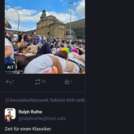
ALT
7
79
1
AsozialesNetzwerk Sektion Köln
teilte
Ralph Ruthe
5 T.
@
ralphruthe@troet.cafe
Zeit für einen Klassiker.