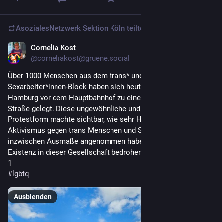
AsozialesNetzwerk Sektion Köln
teilte
Cornelia Kost
5 T.
@
corneliakost@gruene.social
Über 1000 Menschen aus dem trans* und 
Sexarbeiter*innen‑Block haben sich heute beim CSD in 
Hamburg vor dem Hauptbahnhof zu einem Die‑in auf die 
Straße gelegt. Diese ungewöhnliche und bewusst friedliche 
Protestform machte sichtbar, wie sehr Hass und fanatischer 
Aktivismus gegen trans Menschen und Sexarbeiter*innen 
inzwischen Ausmaße angenommen haben, die unsere 
Existenz in dieser Gesellschaft bedrohen.
1
#
lgbtq
Ausblenden