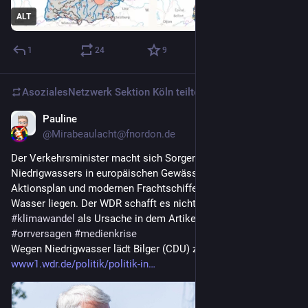
ALT
1
24
9
AsozialesNetzwerk Sektion Köln
teilte
Pauline
10 Std.
*
@
Mirabeaulacht@fnordon.de
Der Verkehrsminister macht sich Sorgen ob des 
Niedrigwassers in europäischen Gewässern und faselt von 
Aktionsplan und modernen Frachtschiffen, die niedriger im 
Wasser liegen. Der WDR schafft es nicht, auch nur einmal 
#
klimawandel
 als Ursache in dem Artikel unterzubringen. 
#
orrversagen
#
medienkrise
Wegen Niedrigwasser lädt Bilger (CDU) zu Gesprächen
www1.wdr.de/politik/politik-in