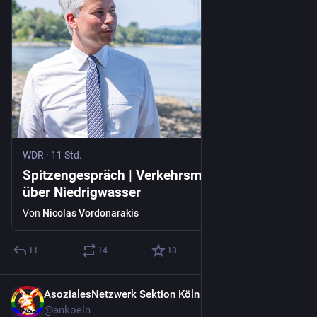
WDR
·
11 Std.
Spitzengespräch | Verkehrsminister besorgt
über Niedrigwasser
Von
Nicolas Vordonarakis
11
14
13
AsozialesNetzwerk Sektion Köln
7 Std.
@
ankoeln