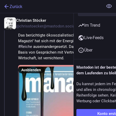
Zurück
Christian Stöcker
24. Apr.
Im Trend
@
chrisstoecker@mastodon.social
Das berüchtigte ökosozialistische Pamphlet "Manager 
Live-Feeds
Magazin" hat sich mit der Energiepolitik von Katherina 
#
Reiche
 auseinandergesetzt. Das Urteil, gefällt auf 
Über
Basis von Gesprächen mit Vertretern der deutschen 
Wirtschaft, ist vernichtend.
Mastodon ist der best
Ausblenden
dem Laufenden zu blei
Du kannst jedem im Fe
und alles in chronolog
Reihenfolge sehen. Kei
Werbung oder Clickbai
Konto erst