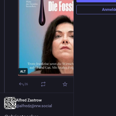
Anmeld
ALT
26
Alfred Zastrow
@
alfredz@nrw.social