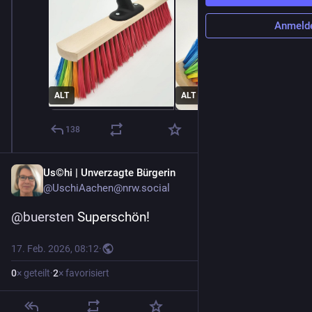
Anmeld
ALT
ALT
138
Us©hi | Unverzagte Bürgerin
@
UschiAachen@nrw.social
@
buersten
 Superschön!
17. Feb. 2026, 08:12
·
0
× geteilt
·
2
× favorisiert