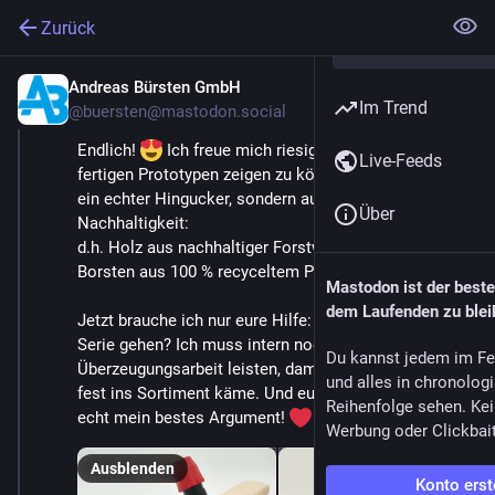
Zurück
Andreas Bürsten GmbH
17. Feb.
Im Trend
@
buersten@mastodon.social
Endlich! 
 Ich freue mich riesig, euch heute den 
Live-Feeds
fertigen Prototypen zeigen zu können. Er ist nicht nur 
ein echter Hingucker, sondern auch ein Statement für 
Über
Nachhaltigkeit:
d.h. Holz aus nachhaltiger Forstwirtschaft und 
Borsten aus 100 % recyceltem PET 
Mastodon ist der best
dem Laufenden zu blei
Jetzt brauche ich nur eure Hilfe: Sollten wir damit in 
Serie gehen? Ich muss intern noch ein wenig 
Du kannst jedem im Fe
Überzeugungsarbeit leisten, damit das farbige PET 
und alles in chronolog
fest ins Sortiment käme. Und euer Feedback wäre 
Reihenfolge sehen. Kei
echt mein bestes Argument! 
Werbung oder Clickbai
Ausblenden
Konto erst