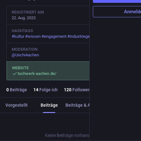
Anmeld
REGISTRIERT AM
22. Aug. 2023
HASHTAGS
#
kultur
#
wissen
#
engagement
#
industriegeschichte
#
textilmuseum
#
aa
MODERATION
@
UschiAachen
WEBSITE
tuchwerk-aachen.de/
0
Beiträge
14
Folge ich
120
Follower
Vorgestellt
Beiträge
Beiträge & Antworten
Medien
Keine Beiträge vorhanden!