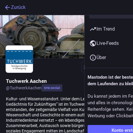
Zurück
Im Trend
Live-Feeds
Über
Folgen
Mastodon ist der best
Tuchwerk Aachen
dem Laufenden zu blei
@
TuchwerkAachen
nrw.social
Du kannst jedem im Fe
Kultur- und Wissensstandort. Unter dem Leitbild „Kulturelles
und alles in chronolog
Gedächtnis für Zukünftiges“ ist im Tuchwerk Aachen ein Ort
Reihenfolge sehen. Kei
entstanden, der zeitgemäße Vielfalt von Kunst und Kultur mit
Wissenschaft und Geschichte in einem authentischen
Werbung oder Clickbai
Industriedenkmal vernetzt – ein lebendiges Zentrum für
Zusammenarbeit, Austausch sowie bürgerschaftliches und
Konto erst
soziales Engagement mitten im Landschaftspark Soers.