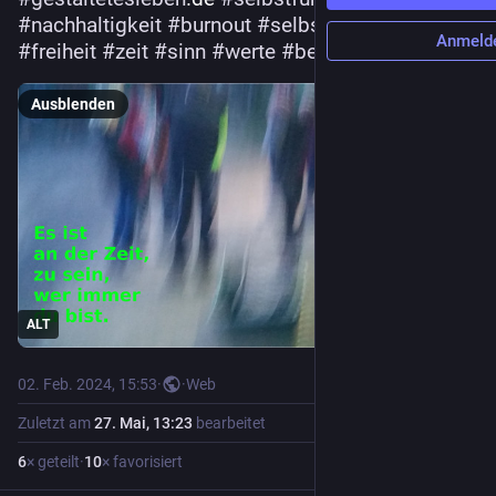
#
nachhaltigkeit
#
burnout
#
selbstermachtigung
Anmeld
#
freiheit
#
zeit
#
sinn
#
werte
#
beruf
#
gluck
Ausblenden
ALT
02. Feb. 2024, 15:53
·
·
Web
Zuletzt am
27. Mai, 13:23
bearbeitet
6
× geteilt
·
10
× favorisiert