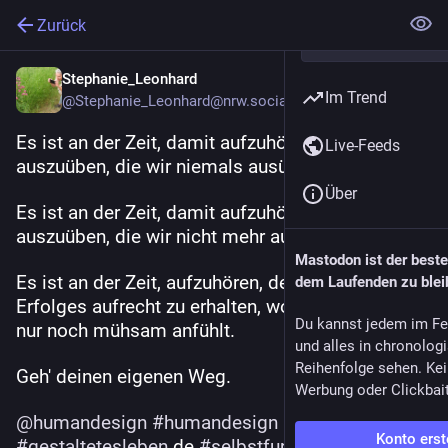
Zurück
Stephanie_Leonhard
Im Trend
@
Stephanie_Leonhard@nrw.social
Es ist an der Zeit, damit aufzuhören, Berufe 
Live-Feeds
auszuüben, die wir niemals ausüben wollten.
Über
Es ist an der Zeit, damit aufzuhören, Berufe 
auszuüben, die wir nicht mehr ausüben wollen.
Mastodon ist der best
Es ist an der Zeit, aufzuhören, den Schein eines 
dem Laufenden zu blei
Erfolges aufrecht zu erhalten, wo es sich einfach 
Du kannst jedem im Fe
nur noch mühsam anfühlt.
und alles in chronolog
Reihenfolge sehen. Kei
Geh' deinen eigenen Weg.
Werbung oder Clickbai
@
humandesign
#
humandesign
#
coaching
Konto erst
#
gestaltetesleben
.de 
#
selbstfursorge