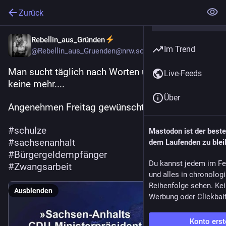
Zurück
Rebellin_aus_Gründen
Im Trend
@
Rebellin_aus_Gruenden@nrw.social
Man sucht täglich nach Worten und hat doch 
Live-Feeds
keine mehr....
Über
Angenehmen Freitag gewünscht 
#
schulze
Mastodon ist der best
#
sachsenanhalt
dem Laufenden zu blei
#
Bürgergeldempfänger
Du kannst jedem im Fe
#
Zwangsarbeit
und alles in chronolog
Reihenfolge sehen. Kei
Ausblenden
Werbung oder Clickbai
Konto erst