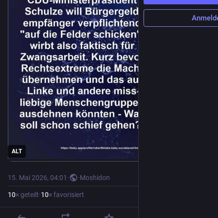
Anmeld
ALT
15. Mai 2026, 04:01
·
·
Moshidon
10
× geteilt
·
10
× favorisiert