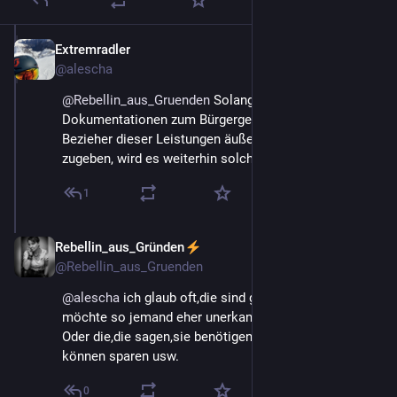
Extremradler
15. Mai
@
alescha
@
Rebellin_aus_Gruenden
 Solange es im ZDF 
Dokumentationen zum Bürgergeld gibt, in denen sich 
Bezieher dieser Leistungen äußern und Betrug offen 
zugeben, wird es weiterhin solche Äußerungen geben.
1
Rebellin_aus_Gründen
15. Mai
@
Rebellin_aus_Gruenden
@
alescha
 ich glaub oft,die sind gekauft. An sich 
möchte so jemand eher unerkannt bleiben.
Oder die,die sagen,sie benötigen keine Erhöhung und 
können sparen usw.
0