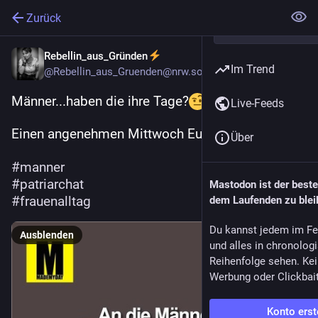
Zurück
Rebellin_aus_Gründen
Im Trend
@
Rebellin_aus_Gruenden@nrw.social
Männer...haben die ihre Tage?
Live-Feeds
Einen angenehmen Mittwoch Euch 
Über
#
manner
#
patriarchat
Mastodon ist der best
#
frauenalltag
dem Laufenden zu blei
Du kannst jedem im Fe
Ausblenden
und alles in chronolog
Reihenfolge sehen. Kei
Werbung oder Clickbai
Konto erst