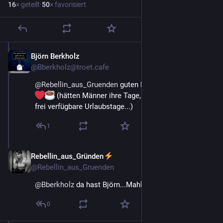
16
× geteilt
·
50
× favorisiert
Björn Berkholz
1. Apr.
@
Bberkholz@troet.cafe
@
Rebellin_aus_Gruenden
 guten Morgen Ramona 
 (hätten Männer ihre Tage, wären es schon lange 
frei verfügbare Urlaubstage...)
1
Rebellin_aus_Gründen
1. Apr.
@
Rebellin_aus_Gruenden
@
Bberkholz
 da hast Björn...Mahlzeit
0