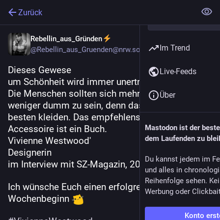
Zurück
Rebellin_aus_Gründen
Im Trend
@
Rebellin_aus_Gruenden@nrw.social
Dieses Gewese
Live-Feeds
um Schönheit wird immer unerträglicher.
Die Menschen sollten sich mehr anstrengen, 
Über
weniger dumm zu sein, denn das würde sie am 
besten kleiden. Das empfehlenswerteste 
Accessoire ist ein Buch.
Mastodon ist der best
dem Laufenden zu blei
Vivienne Westwood'
Designerin
Du kannst jedem im Fe
im Interview mit SZ-Magazin, 2012
und alles in chronolog
Reihenfolge sehen. Kei
Ich wünsche Euch einen erfolgreichen 
Werbung oder Clickbai
Wochenbeginn 
Konto erst