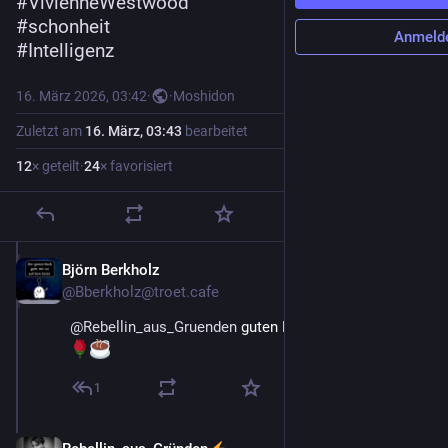
#
VivienneWestwood
#
schonheit
Anmeld
#
Intelligenz
16. März 2026, 03:42
·
·
Moshidon
Zuletzt am
16. März, 03:43
bearbeitet
12
× geteilt
·
24
× favorisiert
Björn Berkholz
16. März
@
Bberkholz@troet.cafe
@
Rebellin_aus_Gruenden
 guten Morgen Ramona 
1