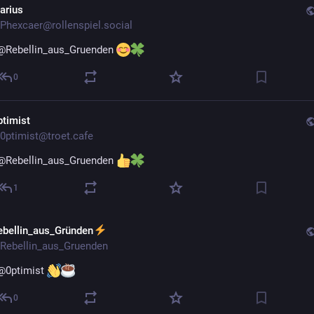
arius
Phexcaer@rollenspiel.social
@
Rebellin_aus_Gruenden
0
ptimist
0ptimist@troet.cafe
@
Rebellin_aus_Gruenden
1
ebellin_aus_Gründen
Rebellin_aus_Gruenden
@
0ptimist
0