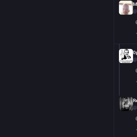
M
@
0
@
R
@