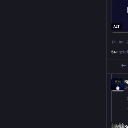
ALT
14. Jan. 
54
× geteil
B
@
R