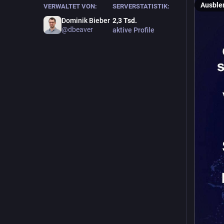
Ausble
VERWALTET VON:
SERVERSTATISTIK:
Dominik Bieber
2,3
Tsd.
@
dbeaver
aktive Profile