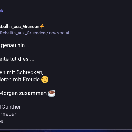
ck
ebellin_aus_Gründen
Rebellin_aus_Gruenden@nrw.social
genau hin...
ite tut dies ...
nen mit Schrecken,
deren mit Freude.
 Morgen zusammen 
️ 
lGünther
dmauer
se