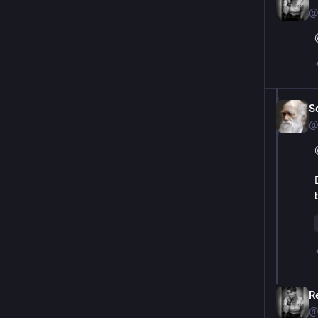
@
S
@
R
@