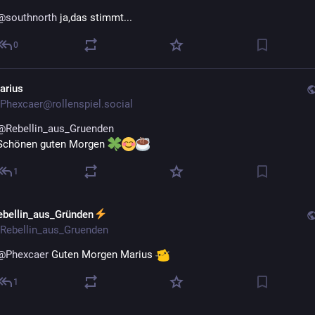
@
southnorth
 ja,das stimmt...
0
arius
Phexcaer@rollenspiel.social
@
Rebellin_aus_Gruenden
Schönen guten Morgen 
1
ebellin_aus_Gründen
Rebellin_aus_Gruenden
@
Phexcaer
 Guten Morgen Marius 
1