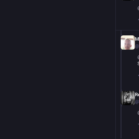
M
@
R
@