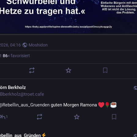
2026, 04:16
·
·
Moshidon
t
·
86
× favorisiert
jörn Berkholz
Bberkholz@troet.cafe
@
Rebellin_aus_Gruenden
 guten Morgen Ramona 
1
ebellin_aus_Gründen