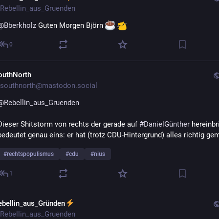
Rebellin_aus_Gruenden
@
Bberkholz
 Guten Morgen Björn 
️ 
0
outhNorth
southnorth@mastodon.social
@
Rebellin_aus_Gruenden
Dieser Shitstorm von rechts der gerade auf 
#
DanielGünther
 hereinbri
bedeutet genau eins: er hat (trotz CDU-Hintergrund) alles richtig ge
#
rechtspopulismus
#
cdu
#
nius
1
ebellin_aus_Gründen
Rebellin_aus_Gruenden